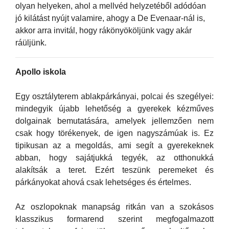
olyan helyeken, ahol a mellvéd helyzetéből adódóan
jó kilátást nyújt valamire, ahogy a De Evenaar-nál is,
akkor arra invitál, hogy rákönyököljünk vagy akár
ráüljünk.
Apollo iskola
Egy osztályterem ablakpárkányai, polcai és szegélyei:
mindegyik újabb lehetőség a gyerekek kézműves
dolgainak bemutatására, amelyek jellemzően nem
csak hogy törékenyek, de igen nagyszámúak is. Ez
tipikusan az a megoldás, ami segít a gyerekeknek
abban, hogy sajátjukká tegyék, az otthonukká
alakítsák a teret. Ezért teszünk peremeket és
párkányokat ahová csak lehetséges és értelmes.
Az oszlopoknak manapság ritkán van a szokásos
klasszikus formarend szerint megfogalmazott