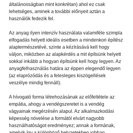
általánosságban mint konkrétan) ahol ez csak
lehetséges, aminek a további előnyeit aztán a
használók fedezik fel.
Az anyag ilyen intenzív használata valamiféle szimpla
elfogadás helyett ideális esetben a mindenkori építész
alaptermészetévé, szinte a kézírásává kell hogy
váljon, miközben az alapkérdés a mit építsünk helyett
sokkal inkább a hogyan építsünk kell hogy legyen. Az
anyagfelhasználás határa az éppen elegendő legyen
(az elaprózódás és a felesleges kiszögellések
veszélye mindig fennáll).
A hívogató forma létrehozásának az előfeltétele az
empátia, ahogy a vendégszeretet is a vendég
vágyainak megérzésén alapul. Az alkalmazkodási
képesség növelése a formától elvárt nagyobb
használhatóságot eredményez; annak a formának,
amelyik így a különböző helyzetekben jobban