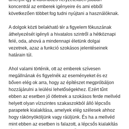
koncentrál az emberek igényeire és ami ebből
következően többet fog tudni nyújtani a használóknak.
A dolgok közti belakható tér a figyelem fókuszának
áthelyezését igényli a hivatalos szintről a hétköznapi
felé, oda, ahová a mindennapi életünk dolgai
vezetnek, azaz a funkció szokásos jelentéseinek
határain túl.
Ahol valami történik, ott az emberek szívesen
megállnának és figyelnék az eseményeket és ez
bőven elég ok arra, hogy az építészet megpróbáljon
hozzájárulni a leülési lehetőségekhez. Ezért tűnt
ebben az esetben jó ötletnek a szokásos ferde mellvéd
helyett olyan vízszintes szakaszokból álló lépcsős
parapetek kialakítása, amelyek elég szélesek ahhoz
hogy rákönyököljünk vagy ráüljünk. És ha a mellvéd
mint ebben az esetben is falazott, a lépcsős kialakítás