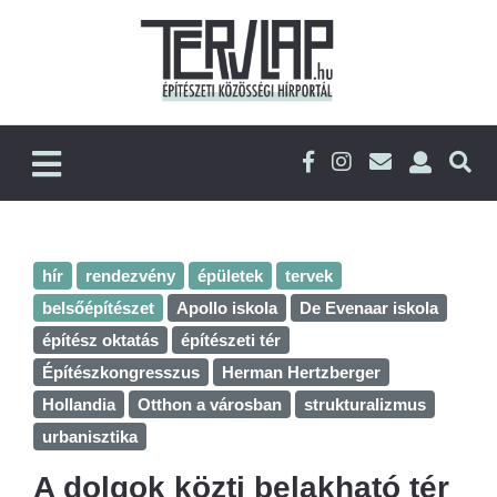
hír
rendezvény
épületek
tervek
belsőépítészet
Apollo iskola
De Evenaar iskola
építész oktatás
építészeti tér
Építészkongresszus
Herman Hertzberger
Hollandia
Otthon a városban
strukturalizmus
urbanisztika
A dolgok közti belakható tér