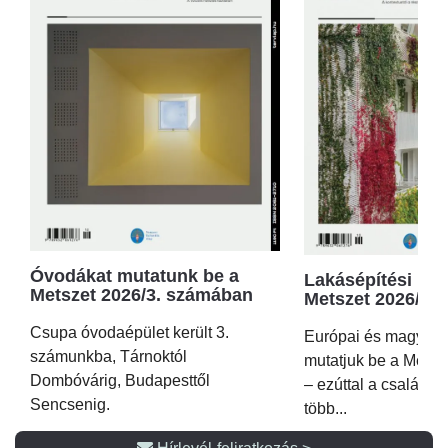
Óvodákat mutatunk be a
Lakásépítési kör
Metszet 2026/3. számában
Metszet 2026/2.
Csupa óvodaépület került 3.
Európai és magyar p
számunkba, Tárnoktól
mutatjuk be a Metsz
Dombóvárig, Budapesttől
– ezúttal a családi 
Sencsenig.
több...