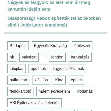
Négyek és Nagyok: az élet nem áll meg
karantén idején sem
Olaszország: Rabok építették fel az ókorban
elítélt Jobb Lator templomát
Budapest
Egyesült Királyság
építészet
hír
pályázat
london
beruházás
felújítás
épületek
Egyesült Államok
buildecon
kiállítás
Kína
épület
felhőkarcoló
műemlékvédelem
irodaház
EBI Építésaktivitási Jelentés