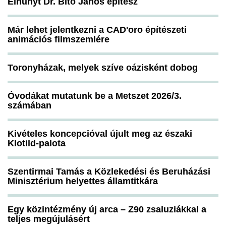
Elhunyt Dr. Bitó János építész
Már lehet jelentkezni a CAD'oro építészeti
animációs filmszemlére
Toronyházak, melyek szíve oázisként dobog
Óvodákat mutatunk be a Metszet 2026/3.
számában
Kivételes koncepcióval újult meg az északi
Klotild-palota
Szentirmai Tamás a Közlekedési és Beruházási
Minisztérium helyettes államtitkára
Egy közintézmény új arca – Z90 zsaluziákkal a
teljes megújulásért