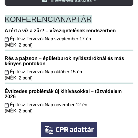
Hírlevél-feliratkozás >
KONFERENCIA
NAPTÁR
Azért a víz a zűr? – vízszigetelések rendszerben
Építész Tervezői Nap szeptember 17-én
(MÉK: 2 pont)
Rés a pajzson – épületburok nyílászáróknál és más
kényes pontokon
Építész Tervezői Nap október 15-én
(MÉK: 2 pont)
Évtizedes problémák új kihívásokkal – tűzvédelem
2026
Építész Tervezői Nap november 12-én
(MÉK: 2 pont)