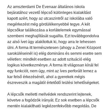
Az amszterdami De Evenaar általános iskola
bejáratához vezető lépcső különleges kialakítást
kapott azért, hogy az utcaszintről az iskolába való
megérkezést még gördülékenyebbé tegye. A két
lépcsőkar találkozása a korlátelemek egymással
szembeni meghajlítását sugallta. Ezt továbbgondolva
az alsó ívet úgy alakítottuk ki, hogy arra le lehessen
ülni. A forma itt természetesen (ahogy a Zenei Központ
saroküléseinél is) elég domináns és semmi esetre sem
véletlen: mindkét esetben az adott szituáció elég
logikus következménye. A forma itt világosan kínál fel
egy funkciót, nem úgy, mint az íves perforált lemez a
kar felső érkezésénél, ahol a gyerekek mégis
észreveszik a magától értetődő leülési lehetőségeket.
A lépcsők melletti mellvédek rendszerint lejtenek,
követve a fogódzók irányát. Ez sok esetben a lépcsők
mentén kialakítható legkézenfekvőbb megoldás. De