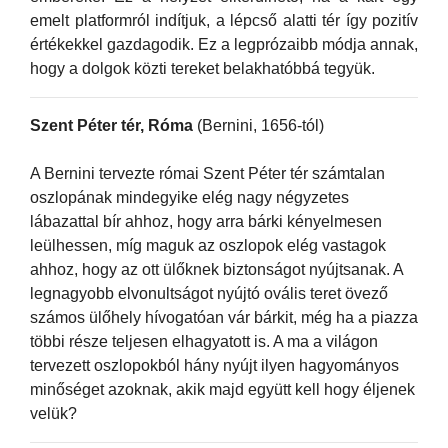
emelt platformról indítjuk, a lépcső alatti tér így pozitív
értékekkel gazdagodik. Ez a legprózaibb módja annak,
hogy a dolgok közti tereket belakhatóbbá tegyük.
Szent Péter tér, Róma
(Bernini, 1656-tól)
A Bernini tervezte római Szent Péter tér számtalan
oszlopának mindegyike elég nagy négyzetes
lábazattal bír ahhoz, hogy arra bárki kényelmesen
leülhessen, míg maguk az oszlopok elég vastagok
ahhoz, hogy az ott ülőknek biztonságot nyújtsanak. A
legnagyobb elvonultságot nyújtó ovális teret övező
számos ülőhely hívogatóan vár bárkit, még ha a piazza
többi része teljesen elhagyatott is. A ma a világon
tervezett oszlopokból hány nyújt ilyen hagyományos
minőséget azoknak, akik majd együtt kell hogy éljenek
velük?