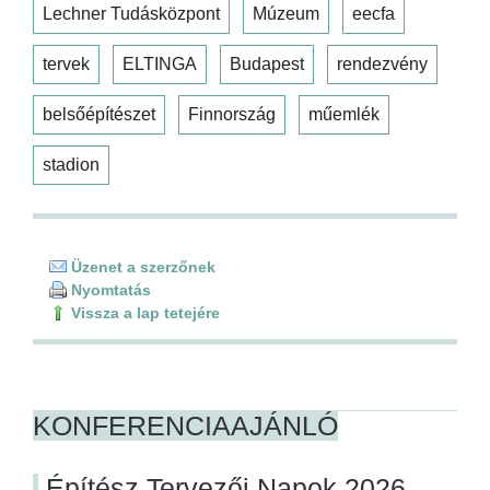
Lechner Tudásközpont
Múzeum
eecfa
tervek
ELTINGA
Budapest
rendezvény
belsőépítészet
Finnország
műemlék
stadion
Üzenet a szerzőnek
Nyomtatás
Vissza a lap tetejére
KONFERENCIAAJÁNLÓ
Építész Tervezői Napok 2026