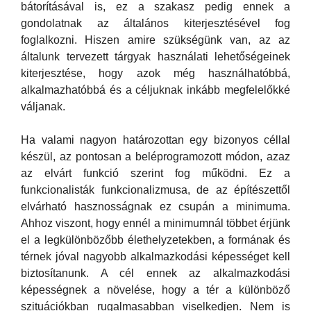
bátorításával is, ez a szakasz pedig ennek a
gondolatnak az általános kiterjesztésével fog
foglalkozni. Hiszen amire szükségünk van, az az
általunk tervezett tárgyak használati lehetőségeinek
kiterjesztése, hogy azok még használhatóbbá,
alkalmazhatóbbá és a céljuknak inkább megfelelőkké
váljanak.
Ha valami nagyon határozottan egy bizonyos céllal
készül, az pontosan a beléprogramozott módon, azaz
az elvárt funkció szerint fog működni. Ez a
funkcionalisták funkcionalizmusa, de az építészettől
elvárható hasznosságnak ez csupán a minimuma.
Ahhoz viszont, hogy ennél a minimumnál többet érjünk
el a legkülönbözőbb élethelyzetekben, a formának és
térnek jóval nagyobb alkalmazkodási képességet kell
biztosítanunk. A cél ennek az alkalmazkodási
képességnek a növelése, hogy a tér a különböző
szituációkban rugalmasabban viselkedjen. Nem is