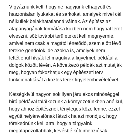
Vigyáznunk kell, hogy ne hagyjunk elhagyott és
haszontalan lyukakat és sarkokat, amelyek mivel cél
nélküliek belakhatatlanná válnak. Az építész az
alapanyagának formálása közben nem hagyhat teret
elveszni, sőt: további területeket kell megnyernie,
amivel nem csak a magától értetődő, szem előtt lévő
terekre gondolok, de azokra is, amelyek nem
feltétlenül hívják fel magukra a figyelmet, például a
dolgok között lévén. A következő példák azt mutatják
meg, hogyan fokozhatjuk egy építészeti terv
funkcionalitását a köztes terek figyelembevételével.
Kétségkívül nagyon sok ilyen járulékos minőséggel
bíró példával találkozunk a környezetünkben anélkül,
hogy ahhoz építésznek tényleges köze lenne, ezzel
együtt helyénvalónak látszik ha azt mondjuk, hogy
törekednünk kell arra, hogy a tárgyaink
megalapozottabbak, kevésbé kétdimenziósak