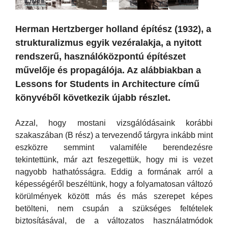
Herman Hertzberger holland építész (1932), a
strukturalizmus egyik vezéralakja, a nyitott
rendszerű, használóközpontú építészet
művelője és propagálója. Az alábbiakban a
Lessons for Students in Architecture című
könyvéből következik újabb részlet.
Azzal, hogy mostani vizsgálódásaink korábbi
szakaszában (B rész) a tervezendő tárgyra inkább mint
eszközre semmint valamiféle berendezésre
tekintettünk, már azt feszegettük, hogy mi is vezet
nagyobb hathatósságra. Eddig a formának arról a
képességéről beszéltünk, hogy a folyamatosan változó
körülmények között más és más szerepet képes
betölteni, nem csupán a szükséges feltételek
biztosításával, de a változatos használatmódok