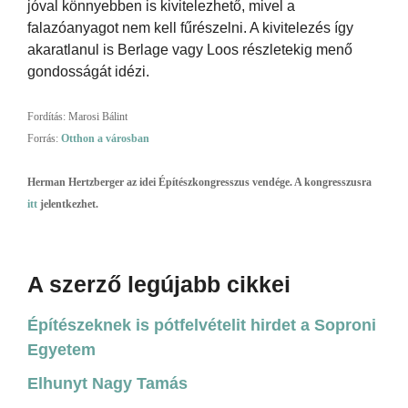
jóval könnyebben is kivitelezhető, mivel a
falazóanyagot nem kell fűrészelni. A kivitelezés így
akaratlanul is Berlage vagy Loos részletekig menő
gondosságát idézi.
Fordítás: Marosi Bálint
Forrás:
Otthon a városban
Herman Hertzberger az idei Építészkongresszus vendége. A kongresszusra
itt
jelentkezhet.
A szerző legújabb cikkei
Építészeknek is pótfelvételit hirdet a Soproni
Egyetem
Elhunyt Nagy Tamás