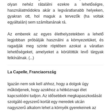
olyan nehéz rátalálni ezekre a lehetőségre,
használatmódokra akár a legváratlanabb helyeken,
gyakran ott, hol maguk a tervezők (ha voltak
egyáltalán) sem számítanának rá.
Az emberek az egyes élethelyzetekben a lehető
legjobban próbálják használni a környezetüket, és
ragadják meg szinte röptében azokat a váratlan
lehetőségeket, amelyeket a körülöttük levő tárgyak
felkínálnak. (...)
La Capelle, Franciaország
Igazán nem sok kell ahhoz, hogy a dolgok úgy
működjenek, hogy azokhoz a hétköznapi élet
kapcsolódni tudjon. Az idősebbek megkapaszkodását
szolgáló egyszerű korlát egy meredek utcán
nagyszerű alkalom lehet a környék gyerekeinek az