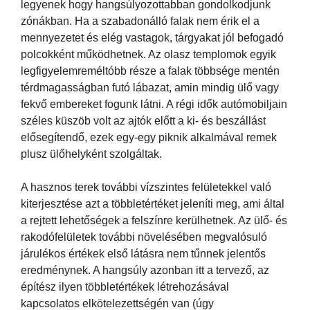
legyenek hogy hangsúlyozottabban gondolkodjunk
zónákban. Ha a szabadonálló falak nem érik el a
mennyezetet és elég vastagok, tárgyakat jól befogadó
polcokként működhetnek. Az olasz templomok egyik
legfigyelemreméltóbb része a falak többsége mentén
térdmagasságban futó lábazat, amin mindig ülő vagy
fekvő embereket fogunk látni. A régi idők autómobiljain
széles küszöb volt az ajtók előtt a ki- és beszállást
elősegítendő, ezek egy-egy piknik alkalmával remek
plusz ülőhelyként szolgáltak.
A hasznos terek további vízszintes felületekkel való
kiterjesztése azt a többletértéket jeleníti meg, ami által
a rejtett lehetőségek a felszínre kerülhetnek. Az ülő- és
rakodófelületek további növelésében megvalósuló
járulékos értékek első látásra nem tűnnek jelentős
eredménynek. A hangsúly azonban itt a tervező, az
építész ilyen többletértékek létrehozásával
kapcsolatos elkötelezettségén van (úgy