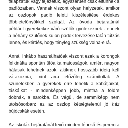
talapzatuk vagy fejezetük, egyszerűen csak eltűnnek a
padlózatban. Vannak viszont olyan helyzetek, amikor
az oszlopok padló feletti kiszélesítése érdekes
többletelőnyökkel szolgál. Az óvoda bejáratánál
például gyerekeikre váró szülők gyülekeznek - ennek
a néhány szülőnek külön padok tervezése talán túlzás
lenne, és kérdés, hogy tényleg szükség volna-e rá.
Annál inkább használhatóak viszont ezek a korongok
felkínálta spontán ülőalkalmatosságok, amiért nagyon
hálásak lehetnek azok, akiknek hosszabb ideig kell
várakoznia, mint arra előzőleg számítottak. A
szünetekben a gyerekek erre tehetik a kabátjaikat,
táskáikat - mindenképpen jobb, mintha a földre
dobnák, a sarokba. És végül, de semmiképp nem
utolsósorban: ez az oszlop kétségtelenül jó
ház
bújócskák esetén.
Az iskolák bejáratánál levő minden lépcső és perem a