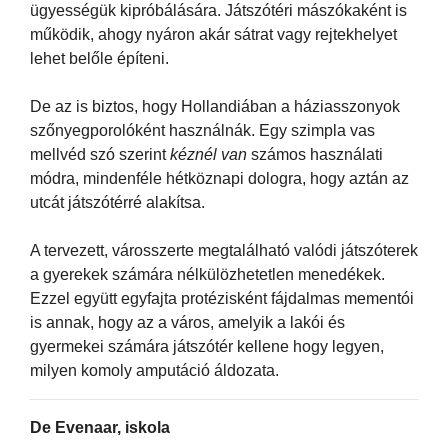
ügyességük kipróbálására. Játszótéri mászókaként is
működik, ahogy nyáron akár sátrat vagy rejtekhelyet
lehet belőle építeni.
De az is biztos, hogy Hollandiában a háziasszonyok
szőnyegporolóként használnák. Egy szimpla vas
mellvéd szó szerint
kéznél van
számos használati
módra, mindenféle hétköznapi dologra, hogy aztán az
utcát játszótérré alakítsa.
A tervezett, városszerte megtalálható valódi játszóterek
a gyerekek számára nélkülözhetetlen menedékek.
Ezzel együtt egyfajta protézisként fájdalmas mementói
is annak, hogy az a város, amelyik a lakói és
gyermekei számára játszótér kellene hogy legyen,
milyen komoly amputáció áldozata.
De Evenaar, iskola