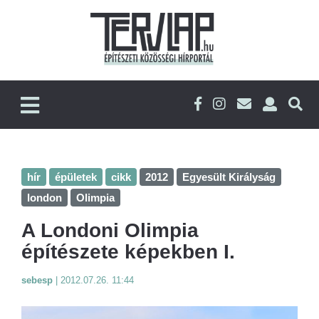
hír
épületek
cikk
2012
Egyesült Királyság
london
Olimpia
A Londoni Olimpia
építészete képekben I.
sebesp
|
2012.07.26. 11:44