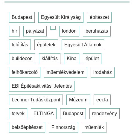
Budapest
Egyesült Királyság
építészet
hír
pályázat
london
beruházás
felújítás
épületek
Egyesült Államok
buildecon
kiállítás
Kína
épület
felhőkarcoló
műemlékvédelem
irodaház
EBI Építésaktivitási Jelentés
Lechner Tudásközpont
Múzeum
eecfa
tervek
ELTINGA
Budapest
rendezvény
belsőépítészet
Finnország
műemlék