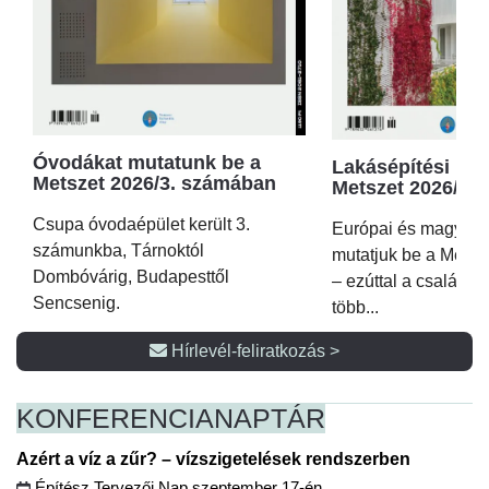
Óvodákat mutatunk be a
Lakásépítési kör
Metszet 2026/3. számában
Metszet 2026/2.
Csupa óvodaépület került 3.
Európai és magyar p
számunkba, Tárnoktól
mutatjuk be a Metsz
Dombóvárig, Budapesttől
– ezúttal a családi 
Sencsenig.
több...
Hírlevél-feliratkozás >
KONFERENCIA
NAPTÁR
Azért a víz a zűr? – vízszigetelések rendszerben
Építész Tervezői Nap szeptember 17-én