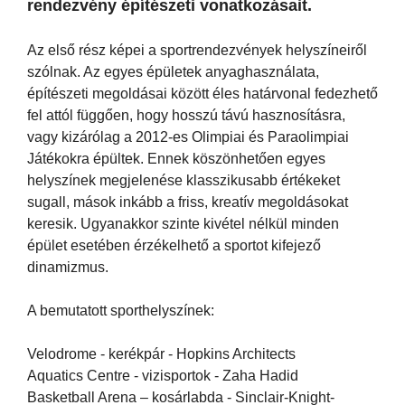
rendezvény építészeti vonatkozásait.
Az első rész képei a sportrendezvények helyszíneiről
szólnak. Az egyes épületek anyaghasználata,
építészeti megoldásai között éles határvonal fedezhető
fel attól függően, hogy hosszú távú hasznosításra,
vagy kizárólag a 2012-es Olimpiai és Paraolimpiai
Játékokra épültek. Ennek köszönhetően egyes
helyszínek megjelenése klasszikusabb értékeket
sugall, mások inkább a friss, kreatív megoldásokat
keresik. Ugyanakkor szinte kivétel nélkül minden
épület esetében érzékelhető a sportot kifejező
dinamizmus.
A bemutatott sporthelyszínek:
Velodrome - kerékpár - Hopkins Architects
Aquatics Centre - vizisportok - Zaha Hadid
Basketball Arena – kosárlabda - Sinclair-Knight-