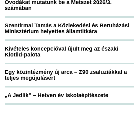
Óvodákat mutatunk be a Metszet 2026/3.
számában
Szentirmai Tamás a Közlekedési és Beruházási
Minisztérium helyettes államtitkára
Kivételes koncepcióval újult meg az északi
Klotild-palota
Egy közintézmény új arca – Z90 zsaluziákkal a
teljes megújulásért
„A Jedlik” – Hetven év iskolaépítészete