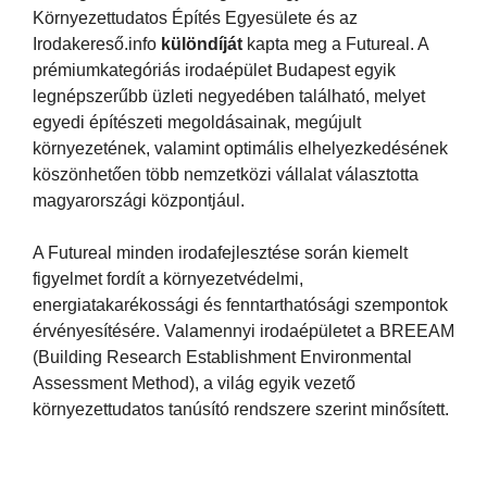
Környezettudatos Építés Egyesülete és az
Irodakereső.info
különdíját
kapta meg a Futureal. A
prémiumkategóriás irodaépület Budapest egyik
legnépszerűbb üzleti negyedében található, melyet
egyedi építészeti megoldásainak, megújult
környezetének, valamint optimális elhelyezkedésének
köszönhetően több nemzetközi vállalat választotta
magyarországi központjául.
A Futureal minden irodafejlesztése során kiemelt
figyelmet fordít a környezetvédelmi,
energiatakarékossági és fenntarthatósági szempontok
érvényesítésére. Valamennyi irodaépületet a BREEAM
(Building Research Establishment Environmental
Assessment Method), a világ egyik vezető
környezettudatos tanúsító rendszere szerint minősített.