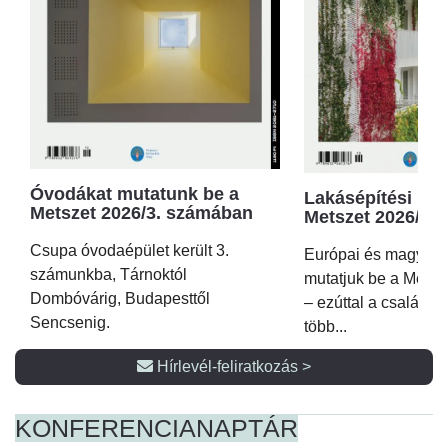
Óvodákat mutatunk be a
Lakásépítési kör
Metszet 2026/3. számában
Metszet 2026/2.
Csupa óvodaépület került 3.
Európai és magyar p
számunkba, Tárnoktól
mutatjuk be a Metsz
Dombóvárig, Budapesttől
– ezúttal a családi 
Sencsenig.
több...
Hírlevél-feliratkozás >
KONFERENCIA
NAPTÁR