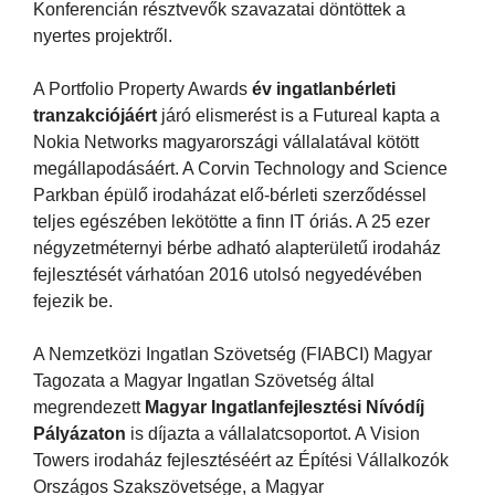
Konferencián résztvevők szavazatai döntöttek a
nyertes projektről.
A Portfolio Property Awards
év ingatlanbérleti
tranzakciójáért
járó elismerést is a Futureal kapta a
Nokia Networks magyarországi vállalatával kötött
megállapodásáért. A Corvin Technology and Science
Parkban épülő irodaházat elő-bérleti szerződéssel
teljes egészében lekötötte a finn IT óriás. A 25 ezer
négyzetméternyi bérbe adható alapterületű irodaház
fejlesztését várhatóan 2016 utolsó negyedévében
fejezik be.
A Nemzetközi Ingatlan Szövetség (FIABCI) Magyar
Tagozata a Magyar Ingatlan Szövetség által
megrendezett
Magyar Ingatlanfejlesztési Nívódíj
Pályázaton
is díjazta a vállalatcsoportot. A Vision
Towers irodaház fejlesztéséért az Építési Vállalkozók
Országos Szakszövetsége, a Magyar