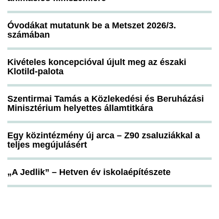
Óvodákat mutatunk be a Metszet 2026/3.
számában
Kivételes koncepcióval újult meg az északi
Klotild-palota
Szentirmai Tamás a Közlekedési és Beruházási
Minisztérium helyettes államtitkára
Egy közintézmény új arca – Z90 zsaluziákkal a
teljes megújulásért
„A Jedlik” – Hetven év iskolaépítészete