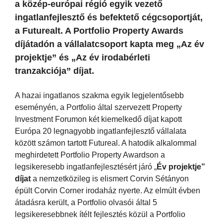
a közép-európai régió egyik vezető
ingatlanfejlesztő és befektető cégcsoportját,
a Futurealt. A Portfolio Property Awards
díjátadón a vállalatcsoport kapta meg „Az év
projektje” és „Az év irodabérleti
tranzakciója” díjat.
A hazai ingatlanos szakma egyik legjelentősebb
eseményén, a Portfolio által szervezett Property
Investment Forumon két kiemelkedő díjat kapott
Európa 20 legnagyobb ingatlanfejlesztő vállalata
között számon tartott Futureal. A hatodik alkalommal
meghirdetett Portfolio Property Awardson a
legsikeresebb ingatlanfejlesztésért járó „
Év projektje”
díjat
a nemzetközileg is elismert Corvin Sétányon
épült Corvin Corner irodaház nyerte. Az elmúlt évben
átadásra került, a Portfolio olvasói által 5
legsikeresebbnek ítélt fejlesztés közül a Portfolio