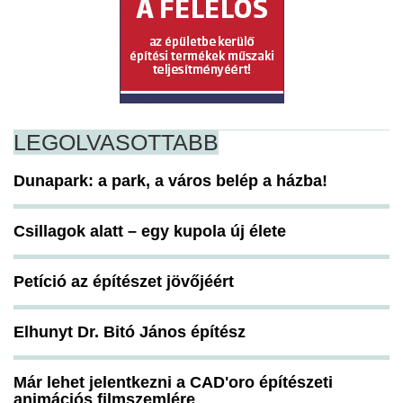
LEGOLVASOTTABB
Dunapark: a park, a város belép a házba!
Csillagok alatt – egy kupola új élete
Petíció az építészet jövőjéért
Elhunyt Dr. Bitó János építész
Már lehet jelentkezni a CAD'oro építészeti
animációs filmszemlére