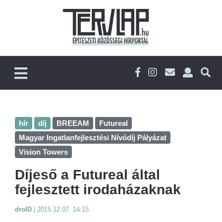
hír
díj
BREEAM
Futureal
Magyar Ingatlanfejlesztési Nívódíj Pályázat
Vision Towers
Díjeső a Futureal által
fejlesztett irodaházaknak
droID
|
2015.12.07. 14:15