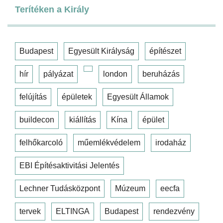
Terítéken a Király
Budapest
Egyesült Királyság
építészet
hír
pályázat
london
beruházás
felújítás
épületek
Egyesült Államok
buildecon
kiállítás
Kína
épület
felhőkarcoló
műemlékvédelem
irodaház
EBI Építésaktivitási Jelentés
Lechner Tudásközpont
Múzeum
eecfa
tervek
ELTINGA
Budapest
rendezvény