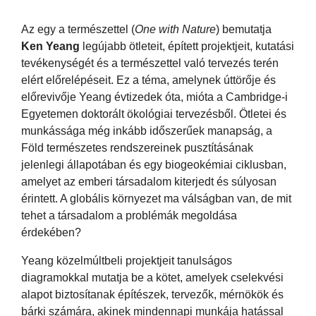
Az egy a természettel (
One with Nature
) bemutatja
Ken Yeang
legújabb ötleteit, épített projektjeit, kutatási
tevékenységét és a természettel való tervezés terén
elért előrelépéseit. Ez a téma, amelynek úttörője és
előrevivője Yeang évtizedek óta, mióta a Cambridge-i
Egyetemen doktorált ökológiai tervezésből. Ötletei és
munkássága még inkább időszerűek manapság, a
Föld természetes rendszereinek pusztításának
jelenlegi állapotában és egy biogeokémiai ciklusban,
amelyet az emberi társadalom kiterjedt és súlyosan
érintett. A globális környezet ma válságban van, de mit
tehet a társadalom a problémák megoldása
érdekében?
Yeang közelmúltbeli projektjeit tanulságos
diagramokkal mutatja be a kötet, amelyek cselekvési
alapot biztosítanak építészek, tervezők, mérnökök és
bárki számára, akinek mindennapi munkája hatással