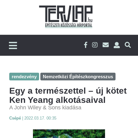
rendezvény
Nemzetközi Építészkongresszus
Egy a természettel – új kötet
Ken Yeang alkotásaival
A John Wiley & Sons kiadása
Csépé
|
2022.03.17. 00:35