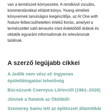
van a természeti környezetre. A rendkívül vizuális,
kommentárokkal ellátott könyv, Yeang elméleti
könyveinek tanulságos kiegészítője, az At One with
Nature felbecsülhetetlen értékű forrás, amelyet a
természettel való tervezés iránt érdeklődő diákok és
oktatók egyaránt informatívnak és relevánsnak
találnak.
A szerző legújabb cikkei
A Jedlik nem vész el! Ingyenes
épületlátogatási lehetőség
Búcsúzunk Csernyus Lőrinctől (1961–2026)
Jönnek a fiatalok az Öbölből!
Szemerey Samu lett az építészeti államtitkár