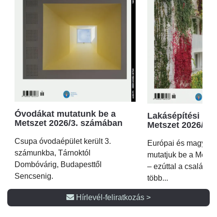
Óvodákat mutatunk be a
Lakásépítési kör
Metszet 2026/3. számában
Metszet 2026/2.
Csupa óvodaépület került 3.
Európai és magyar p
számunkba, Tárnoktól
mutatjuk be a Metsz
Dombóvárig, Budapesttől
– ezúttal a családi 
Sencsenig.
több...
Hírlevél-feliratkozás >