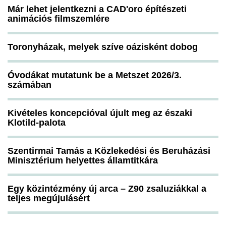
Már lehet jelentkezni a CAD'oro építészeti
animációs filmszemlére
Toronyházak, melyek szíve oázisként dobog
Óvodákat mutatunk be a Metszet 2026/3.
számában
Kivételes koncepcióval újult meg az északi
Klotild-palota
Szentirmai Tamás a Közlekedési és Beruházási
Minisztérium helyettes államtitkára
Egy közintézmény új arca – Z90 zsaluziákkal a
teljes megújulásért