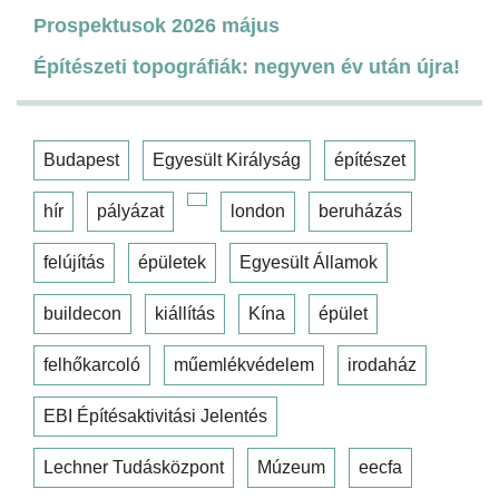
Prospektusok 2026 május
Építészeti topográfiák: negyven év után újra!
Budapest
Egyesült Királyság
építészet
hír
pályázat
london
beruházás
felújítás
épületek
Egyesült Államok
buildecon
kiállítás
Kína
épület
felhőkarcoló
műemlékvédelem
irodaház
EBI Építésaktivitási Jelentés
Lechner Tudásközpont
Múzeum
eecfa