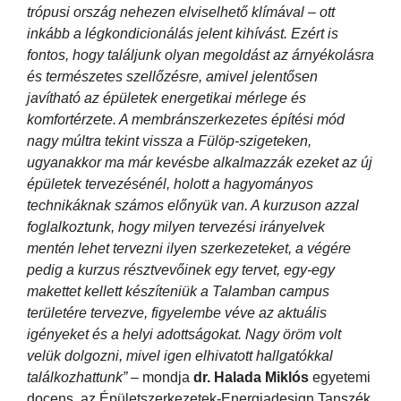
trópusi ország nehezen elviselhető klímával – ott
inkább a légkondicionálás jelent kihívást. Ezért is
fontos, hogy találjunk olyan megoldást az árnyékolásra
és természetes szellőzésre, amivel jelentősen
javítható az épületek energetikai mérlege és
komfortérzete. A membránszerkezetes építési mód
nagy múltra tekint vissza a Fülöp-szigeteken,
ugyanakkor ma már kevésbe alkalmazzák ezeket az új
épületek tervezésénél, holott a hagyományos
technikáknak számos előnyük van. A kurzuson azzal
foglalkoztunk, hogy milyen tervezési irányelvek
mentén lehet tervezni ilyen szerkezeteket, a végére
pedig a kurzus résztvevőinek egy tervet, egy-egy
makettet kellett készíteniük a Talamban campus
területére tervezve, figyelembe véve az aktuális
igényeket és a helyi adottságokat. Nagy öröm volt
velük dolgozni, mivel igen elhivatott hallgatókkal
találkozhattunk”
– mondja
dr. Halada Miklós
egyetemi
docens, az Épületszerkezetek-Energiadesign Tanszék