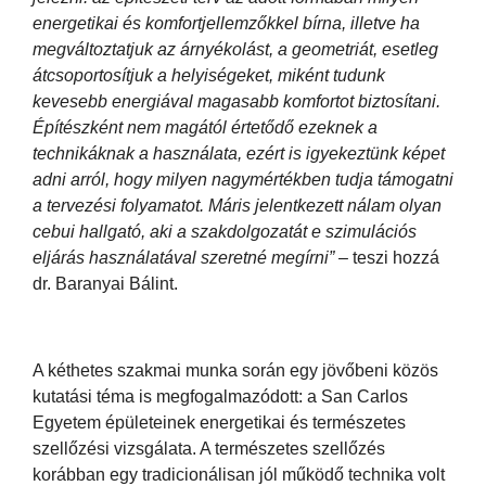
energetikai és komfortjellemzőkkel bírna, illetve ha
megváltoztatjuk az árnyékolást, a geometriát, esetleg
átcsoportosítjuk a helyiségeket, miként tudunk
kevesebb energiával magasabb komfortot biztosítani.
Építészként nem magától értetődő ezeknek a
technikáknak a használata, ezért is igyekeztünk képet
adni arról, hogy milyen nagymértékben tudja támogatni
a tervezési folyamatot. Máris jelentkezett nálam olyan
cebui hallgató, aki a szakdolgozatát e szimulációs
eljárás használatával szeretné megírni”
– teszi hozzá
dr. Baranyai Bálint.
A kéthetes szakmai munka során egy jövőbeni közös
kutatási téma is megfogalmazódott: a San Carlos
Egyetem épületeinek energetikai és természetes
szellőzési vizsgálata. A természetes szellőzés
korábban egy tradicionálisan jól működő technika volt