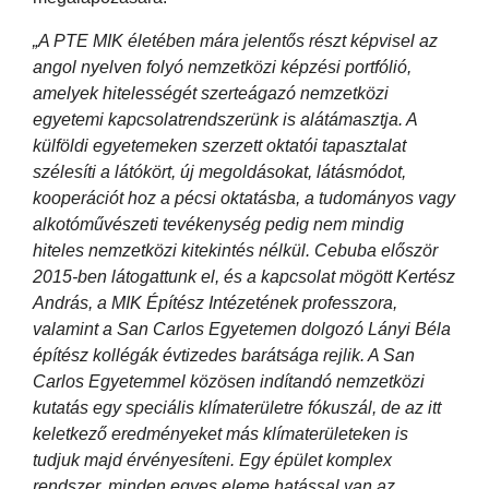
„A PTE MIK életében mára jelentős részt képvisel az
angol nyelven folyó nemzetközi képzési portfólió,
amelyek hitelességét szerteágazó nemzetközi
egyetemi kapcsolatrendszerünk is alátámasztja. A
külföldi egyetemeken szerzett oktatói tapasztalat
szélesíti a látókört, új megoldásokat, látásmódot,
kooperációt hoz a pécsi oktatásba, a tudományos vagy
alkotóművészeti tevékenység pedig nem mindig
hiteles nemzetközi kitekintés nélkül. Cebuba először
2015-ben látogattunk el, és a kapcsolat mögött Kertész
András, a MIK Építész Intézetének professzora,
valamint a San Carlos Egyetemen dolgozó Lányi Béla
építész kollégák évtizedes barátsága rejlik. A San
Carlos Egyetemmel közösen indítandó nemzetközi
kutatás egy speciális klímaterületre fókuszál, de az itt
keletkező eredményeket más klímaterületeken is
tudjuk majd érvényesíteni. Egy épület komplex
rendszer, minden egyes eleme hatással van az