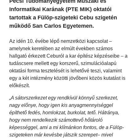
Pécsi Tudományegyetem Műszaki és
Informatikai Karának (PTE MIK) oktatói
tartottak a Fülöp-szigeteki Cebu szigetén
működő San Carlos Egyetemen.
Az idén 10. évébe lépő nemzetközi kapcsolat –
amelynek keretében az elmúlt években számos
hallgató érkezett Ceburól a kar építész képzéseibe – a
tudáscsere mellett egy korszerű, szimulációalapú
oktatási forma tesztelését is lehetővé teszi, valamint
egy a két intézmény közötti jövőbeni közös kutatást is
előkészít.
„A sátorszerkezet egy rendkívül könnyű szerkezet,
nagy előnye, hogy igen kis anyagmennyiséggel
építhető fedés, homlokzat, burkolat, tető. Hátránya,
hogy nem rendelkezik számottevő hőtároló
képességgel, ami a mi klímánkon fontos, de a Fülöp-
szigeteken már kevésbe játszik szerepet– mivel