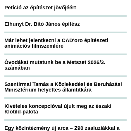
Petíció az építészet jövőjéért
Elhunyt Dr. Bitó János építész
Már lehet jelentkezni a CAD'oro építészeti
animációs filmszemlére
Óvodákat mutatunk be a Metszet 2026/3.
számában
Szentirmai Tamás a Közlekedési és Beruházási
Minisztérium helyettes államtitkára
Kivételes koncepcióval újult meg az északi
Klotild-palota
Egy közintézmény új arca – Z90 zsaluziákkal a