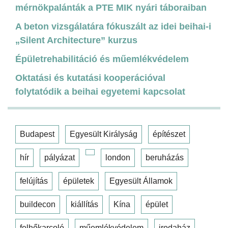
mérnökpalánták a PTE MIK nyári táboraiban
A beton vizsgálatára fókuszált az idei beihai-i
„Silent Architecture” kurzus
Épületrehabilitáció és műemlékvédelem
Oktatási és kutatási kooperációval
folytatódik a beihai egyetemi kapcsolat
Budapest
Egyesült Királyság
építészet
hír
pályázat
london
beruházás
felújítás
épületek
Egyesült Államok
buildecon
kiállítás
Kína
épület
felhőkarcoló
műemlékvédelem
irodaház