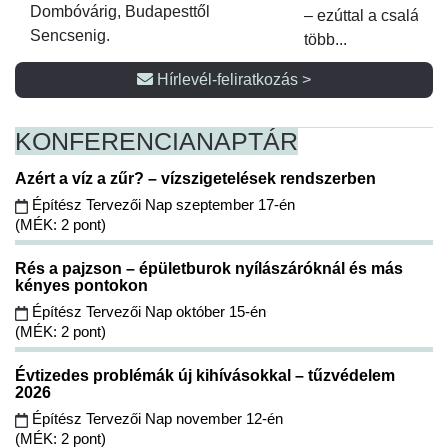
Dombóvárig, Budapesttől
– ezúttal a családi 
Sencsenig.
több...
Hírlevél-feliratkozás >
KONFERENCIA
NAPTÁR
Azért a víz a zűr? – vízszigetelések rendszerben
Építész Tervezői Nap szeptember 17-én
(MÉK: 2 pont)
Rés a pajzson – épületburok nyílászáróknál és más
kényes pontokon
Építész Tervezői Nap október 15-én
(MÉK: 2 pont)
Évtizedes problémák új kihívásokkal – tűzvédelem
2026
Építész Tervezői Nap november 12-én
(MÉK: 2 pont)