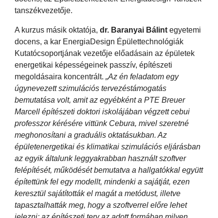
tanszékvezetője.
A kurzus másik oktatója,
dr. Baranyai Bálint
egyetemi
docens, a kar EnergiaDesign Épülettechnológiák
Kutatócsoportjának vezetője előadásain az épületek
energetikai képességeinek passzív, építészeti
megoldásaira koncentrált.
„Az én feladatom egy
úgynevezett szimulációs tervezéstámogatás
bemutatása volt, amit az egyébként a PTE Breuer
Marcell építészeti doktori iskolájában végzett cebui
professzor kérésére vittünk Cebura, mivel szeretné
meghonosítani a graduális oktatásukban. Az
épületenergetikai és klimatikai szimulációs eljárásban
az egyik általunk leggyakrabban használt szoftver
felépítését, működését bemutatva a hallgatókkal együtt
építettünk fel egy modellt, mindenki a sajátját, ezen
keresztül sajátították el magát a metódust, illetve
tapasztalhatták meg, hogy a szoftverrel előre lehet
jelezni: az építészeti terv az adott formában milyen