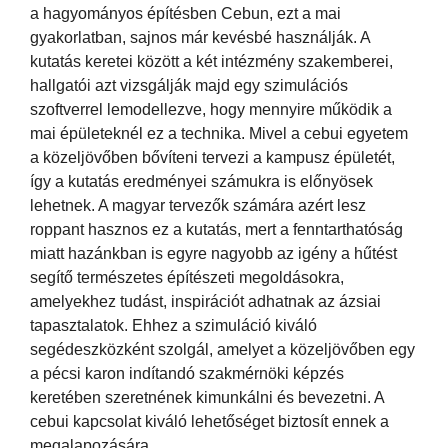
a hagyományos építésben Cebun, ezt a mai
gyakorlatban, sajnos már kevésbé használják. A
kutatás keretei között a két intézmény szakemberei,
hallgatói azt vizsgálják majd egy szimulációs
szoftverrel lemodellezve, hogy mennyire működik a
mai épületeknél ez a technika. Mivel a cebui egyetem
a közeljövőben bővíteni tervezi a kampusz épületét,
így a kutatás eredményei számukra is előnyösek
lehetnek. A magyar tervezők számára azért lesz
roppant hasznos ez a kutatás, mert a fenntarthatóság
miatt hazánkban is egyre nagyobb az igény a hűtést
segítő természetes építészeti megoldásokra,
amelyekhez tudást, inspirációt adhatnak az ázsiai
tapasztalatok. Ehhez a szimuláció kiváló
segédeszközként szolgál, amelyet a közeljövőben egy
a pécsi karon indítandó szakmérnöki képzés
keretében szeretnének kimunkálni és bevezetni. A
cebui kapcsolat kiváló lehetőséget biztosít ennek a
megalapozására.