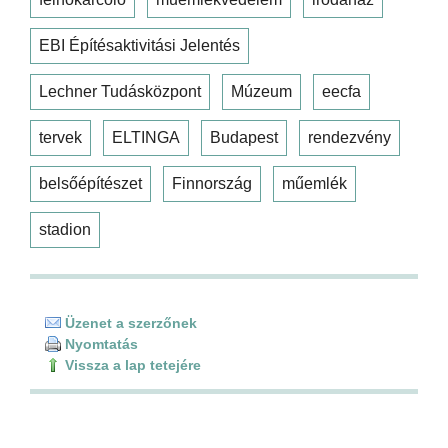
EBI Építésaktivitási Jelentés
Lechner Tudásközpont
Múzeum
eecfa
tervek
ELTINGA
Budapest
rendezvény
belsőépítészet
Finnország
műemlék
stadion
Üzenet a szerzőnek
Nyomtatás
Vissza a lap tetejére