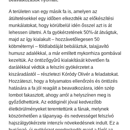
A területen van egy másik fa is, amelyen az
átültetésekkel egy időben elkezdték az előkészítési
munkálatokat, hogy körülbelül idén ősszel azt is át
lehessen ültetni. A fa gyökérzetének 50%-át átvágtuk,
majd az így kialakult – hozzávetőlegesen 50
köbméternyi – földlabdáját bebáláztuk, talajjavító
humusz adalékkal, a már említett mykorrhiza gombával
kezeltük. Az öntözőgyűrű kialakítását követően fa
darálékkal védtük a felszíni gyökérzetet a
kiszáradástól – részletezi Kóródy Olivér a feladatokat.
Hozzáteszi, hogy a folyamatos ellenőrzés és öntözés
hatására a fa jól reagált a beavatkozásra, idén szép
lombot fakasztott, ahogy arról a helyszínen meg is
győződhettünk. Az eddiginél jóval kedvezőbb
életkörülményeket teremtettünk a fának, melynek
köszönhetően a tápanyag- és nedvességet felszívó
hajszálgyökérzete intenzív növekedésnek indult. Ez a
burjánzó, új gyökérzet gondoskodik majd a fáról az