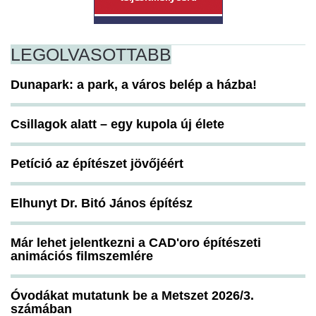
LEGOLVASOTTABB
Dunapark: a park, a város belép a házba!
Csillagok alatt – egy kupola új élete
Petíció az építészet jövőjéért
Elhunyt Dr. Bitó János építész
Már lehet jelentkezni a CAD'oro építészeti
animációs filmszemlére
Óvodákat mutatunk be a Metszet 2026/3.
számában