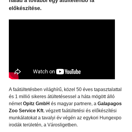
halad a további egy átültetendő fa
előkészítése.
A faátültetésben világhírű, közel 50 éves tapasztalattal
és 1 millió sikeres átültetésessel a háta mögött álló
német
Opitz GmbH
és magyar partnere, a
Galapagos
Zoo Service Kft.
végzett faátültetési és előkészítési
munkálatokat a tavalyi év végén az egykori Hungexpo
irodák területén, a Városligetben.