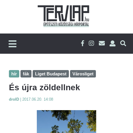
hír
fák
Liget Budapest
Városliget
És újra zöldellnek
droID
|
2017.06.20. 14:08