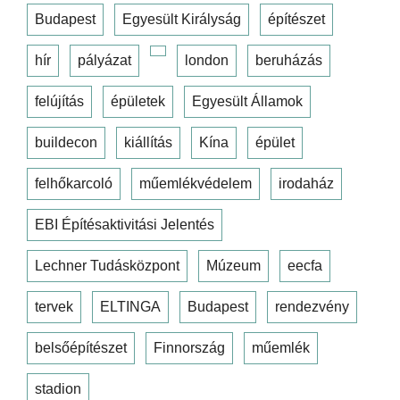
Budapest
Egyesült Királyság
építészet
hír
pályázat
london
beruházás
felújítás
épületek
Egyesült Államok
buildecon
kiállítás
Kína
épület
felhőkarcoló
műemlékvédelem
irodaház
EBI Építésaktivitási Jelentés
Lechner Tudásközpont
Múzeum
eecfa
tervek
ELTINGA
Budapest
rendezvény
belsőépítészet
Finnország
műemlék
stadion