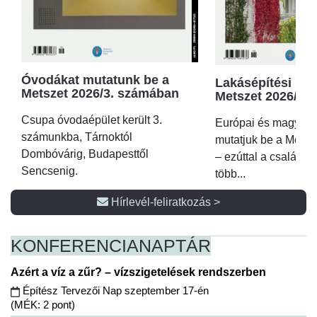
Óvodákat mutatunk be a
Lakásépítési kör
Metszet 2026/3. számában
Metszet 2026/2.
Csupa óvodaépület került 3.
Európai és magyar p
számunkba, Tárnoktól
mutatjuk be a Metsz
Dombóvárig, Budapesttől
– ezúttal a családi 
Sencsenig.
több...
Hírlevél-feliratkozás >
KONFERENCIA
NAPTÁR
Azért a víz a zűr? – vízszigetelések rendszerben
Építész Tervezői Nap szeptember 17-én
(MÉK: 2 pont)