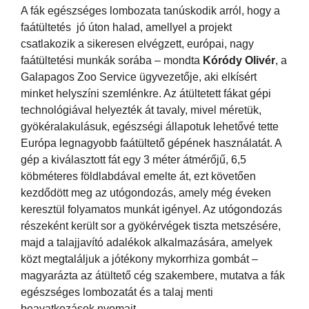
A fák egészséges lombozata tanúskodik arról, hogy a
faátültetés jó úton halad, amellyel a projekt
csatlakozik a sikeresen elvégzett, európai, nagy
faátültetési munkák sorába – mondta
Kóródy Olivér
, a
Galapagos Zoo Service ügyvezetője, aki elkísért
minket helyszíni szemlénkre. Az átültetett fákat gépi
technológiával helyezték át tavaly, mivel méretük,
gyökéralakulásuk, egészségi állapotuk lehetővé tette
Európa legnagyobb faátültető gépének használatát. A
gép a kiválasztott fát egy 3 méter átmérőjű, 6,5
köbméteres földlabdával emelte át, ezt követően
kezdődött meg az utógondozás, amely még éveken
keresztül folyamatos munkát igényel. Az utógondozás
részeként került sor a gyökérvégek tiszta metszésére,
majd a talajjavító adalékok alkalmazására, amelyek
közt megtaláljuk a jótékony mykorrhiza gombát –
magyarázta az átültető cég szakembere, mutatva a fák
egészséges lombozatát és a talaj menti
beavatkozások nyomait.