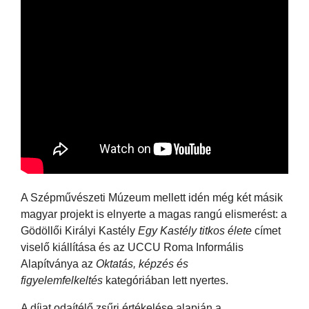
A Szépművészeti Múzeum mellett idén még két másik
magyar projekt is elnyerte a magas rangú elismerést: a
Gödöllői Királyi Kastély
Egy Kastély titkos élete
címet
viselő kiállítása és az UCCU Roma Informális
Alapítványa az
Oktatás, képzés és
figyelemfelkeltés
kategóriában lett nyertes.
A díjat odaítélő zsűri értékelése alapján a