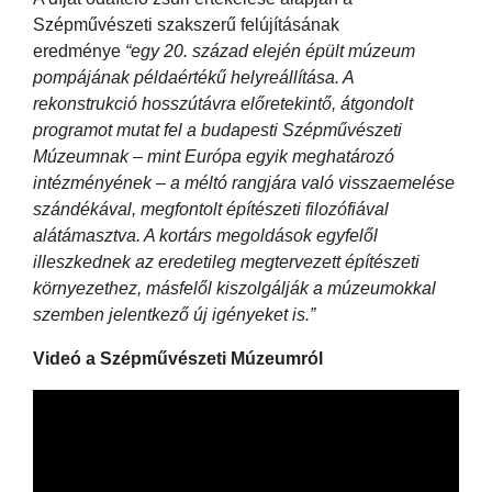
Szépművészeti szakszerű felújításának
eredménye
“egy 20. század elején épült múzeum
pompájának példaértékű helyreállítása. A
rekonstrukció hosszútávra előretekintő, átgondolt
programot mutat fel a budapesti Szépművészeti
Múzeumnak – mint Európa egyik meghatározó
intézményének – a méltó rangjára való visszaemelése
szándékával, megfontolt építészeti filozófiával
alátámasztva. A kortárs megoldások egyfelől
illeszkednek az eredetileg megtervezett építészeti
környezethez, másfelől kiszolgálják a múzeumokkal
szemben jelentkező új igényeket is.”
Videó a Szépművészeti Múzeumról