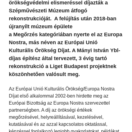
örökségvédelmi elismeréssel díjazták a
Szépművészeti Múzeum átfogó
rekonstrukcióját. A felújítás után 2018-ban
újranyílt múzeum épülete
a Megőrzés kategóriában nyerte el az Europa
Nostra, más néven az Európai Unió
Kulturális Örökség Díjat. A Mányi István Ybl-
díjas építész által tervezett, 3 évig tartó
rekonstrukció a Liget Budapest projektnek
köszönhetően valósult meg.
Az Európai Unió Kulturális Örökség/Europa Nostra
Díjat első alkalommal 2002-ben hirdette meg az
Európai Bizottság az Europa Nostra szervezettel
partnerségben. A díj az örökségi értékek
megőrzésével, helyreállításával, kezelésével,
kutatásával és az azzal kapcsolatos oktatással,
képzéssel foglalkozó legjobb gyakorlatokat, példákat