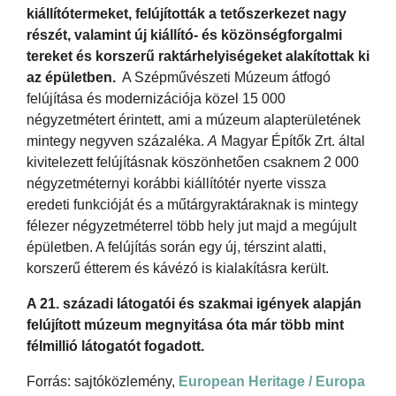
kiállítótermeket, felújították a tetőszerkezet nagy
részét, valamint új kiállító- és közönségforgalmi
tereket és korszerű raktárhelyiségeket alakítottak ki
az épületben.
A Szépművészeti Múzeum átfogó
felújítása és modernizációja közel 15 000
négyzetmétert érintett, ami a múzeum alapterületének
mintegy negyven százaléka.
A
Magyar Építők Zrt. által
kivitelezett felújításnak köszönhetően csaknem 2 000
négyzetméternyi korábbi kiállítótér nyerte vissza
eredeti funkcióját és a műtárgyraktáraknak is mintegy
félezer négyzetméterrel több hely jut majd a megújult
épületben. A felújítás során egy új, térszint alatti,
korszerű étterem és kávézó is kialakításra került.
A 21. századi látogatói és szakmai igények alapján
felújított múzeum megnyitása óta már több mint
félmillió látogatót fogadott.
Forrás: sajtóközlemény,
European Heritage / Europa