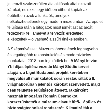
jellemző szakszerűtlen átalakítások által okozott
károkat, és ezzel egy időben otthont kaptak az
épületben azok a funkciók, amelyek
nélkülözhetetlenek egy modern múzeumban. Az épület
felújítása után a látogatók most ismét azt az arcát
fedezhetik fel, amelyet a tervezők eredetileg
elképzeltek – olvasható a zsűri értékelésében.
A Szépművészeti Múzeum történetének legnagyobb
és legátfogóbb rekonstrukciós és modernizációs
munkálatai 2018-ban fejeződtek be.
A Mányi István
Ybl-díjas építész vezette Mányi Stúdió tervei
alapján, a Liget Budapest projekt keretében
megvalósult munkálatok során restaurálták a II.
világháborúban jelentős károkat szenvedett, majd
csak felületes felújításon átesett, raktárként
használt impozáns Román Csarnokot,
korszerűsítették a múzeum elavult fűtő-, épület- és
biztonságtechnikai rendszerét. Klimatizálták a