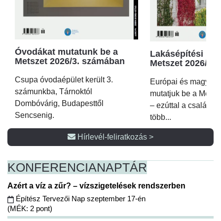
Óvodákat mutatunk be a
Lakásépítési kör
Metszet 2026/3. számában
Metszet 2026/2.
Csupa óvodaépület került 3.
Európai és magyar p
számunkba, Tárnoktól
mutatjuk be a Metsz
Dombóvárig, Budapesttől
– ezúttal a családi 
Sencsenig.
több...
Hírlevél-feliratkozás >
KONFERENCIA
NAPTÁR
Azért a víz a zűr? – vízszigetelések rendszerben
Építész Tervezői Nap szeptember 17-én
(MÉK: 2 pont)