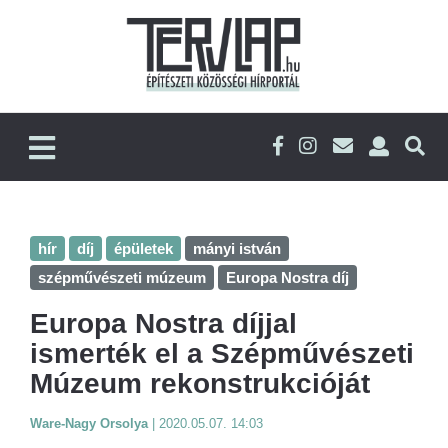
hír
díj
épületek
mányi istván
szépművészeti múzeum
Europa Nostra díj
Europa Nostra díjjal
ismerték el a Szépművészeti
Múzeum rekonstrukcióját
Ware-Nagy Orsolya
|
2020.05.07. 14:03