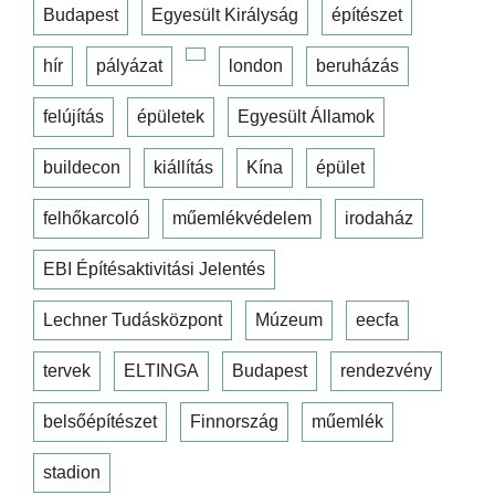
Budapest
Egyesült Királyság
építészet
hír
pályázat
london
beruházás
felújítás
épületek
Egyesült Államok
buildecon
kiállítás
Kína
épület
felhőkarcoló
műemlékvédelem
irodaház
EBI Építésaktivitási Jelentés
Lechner Tudásközpont
Múzeum
eecfa
tervek
ELTINGA
Budapest
rendezvény
belsőépítészet
Finnország
műemlék
stadion