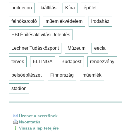
buildecon
kiállítás
Kína
épület
felhőkarcoló
műemlékvédelem
irodaház
EBI Építésaktivitási Jelentés
Lechner Tudásközpont
Múzeum
eecfa
tervek
ELTINGA
Budapest
rendezvény
belsőépítészet
Finnország
műemlék
stadion
Üzenet a szerzőnek
Nyomtatás
Vissza a lap tetejére