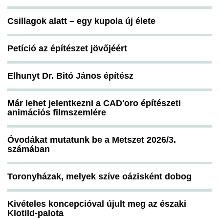
Csillagok alatt – egy kupola új élete
Petíció az építészet jövőjéért
Elhunyt Dr. Bitó János építész
Már lehet jelentkezni a CAD'oro építészeti
animációs filmszemlére
Óvodákat mutatunk be a Metszet 2026/3.
számában
Toronyházak, melyek szíve oázisként dobog
Kivételes koncepcióval újult meg az északi
Klotild-palota