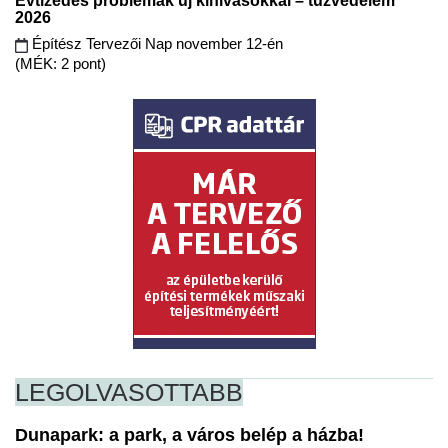
Évtizedes problémák új kihívásokkal – tűzvédelem
2026
Építész Tervezői Nap november 12-én
(MÉK: 2 pont)
LEGOLVASOTTABB
Dunapark: a park, a város belép a házba!