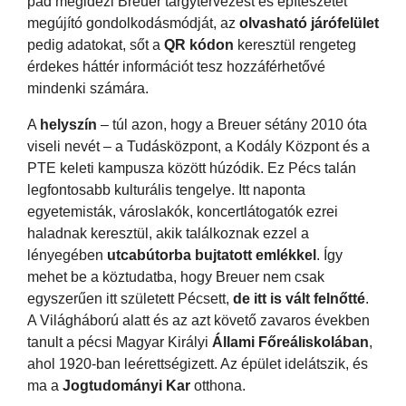
pad megidézi Breuer tárgytervezést és építészetet
megújító gondolkodásmódját, az
olvasható járófelület
pedig adatokat, sőt a
QR kódon
keresztül rengeteg
érdekes háttér információt tesz hozzáférhetővé
mindenki számára.
A
helyszín
– túl azon, hogy a Breuer sétány 2010 óta
viseli nevét – a Tudásközpont, a Kodály Központ és a
PTE keleti kampusza között húzódik. Ez Pécs talán
legfontosabb kulturális tengelye. Itt naponta
egyetemisták, városlakók, koncertlátogatók ezrei
haladnak keresztül, akik találkoznak ezzel a
lényegében
utcabútorba bujtatott emlékkel
. Így
mehet be a köztudatba, hogy Breuer nem csak
egyszerűen itt született Pécsett,
de itt is vált felnőtté
.
A Világháború alatt és az azt követő zavaros években
tanult a pécsi Magyar Királyi
Állami Főreáliskolában
,
ahol 1920-ban leérettségizett. Az épület idelátszik, és
ma a
Jogtudományi Kar
otthona.