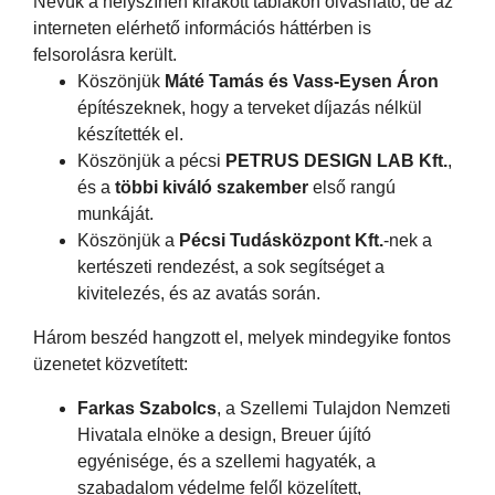
Nevük a helyszínen kirakott táblákon olvasható, de az
interneten elérhető információs háttérben is
felsorolásra került.
Köszönjük
Máté Tamás és Vass-Eysen Áron
építészeknek, hogy a terveket díjazás nélkül
készítették el.
Köszönjük a pécsi
PETRUS DESIGN LAB Kft.
,
és a
többi kiváló szakember
első rangú
munkáját.
Köszönjük a
Pécsi Tudásközpont Kft.
-nek a
kertészeti rendezést, a sok segítséget a
kivitelezés, és az avatás során.
Három beszéd hangzott el, melyek mindegyike fontos
üzenetet közvetített:
Farkas Szabolcs
, a Szellemi Tulajdon Nemzeti
Hivatala elnöke a design, Breuer újító
egyénisége, és a szellemi hagyaték, a
szabadalom védelme felől közelített,