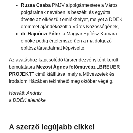
Ruzsa Csaba
PMJV alpolgármestere a Város
polgárainak nevében is beszélt, és egyúttal
átvette az elkészült emlékhelyet, melyet a DDÉK
örömmel ajándékozott a Város Közösségének,
dr. Hajnóczi Péter
, a Magyar Építész Kamara
elnöke pedig értelemszerűen a ma dolgozó
építész társadalmat képviselte.
Az avatáshoz kapcsolódó társrendezvényként került
bemutatásra
Mezősi Ágnes fotóművész „BREUER
PROJEKT”
című kiállítása, mely a Művészetek és
Irodalom Házában tekinthető meg október végéig.
Horváth András
a DDÉK alelnőke
A szerző legújabb cikkei