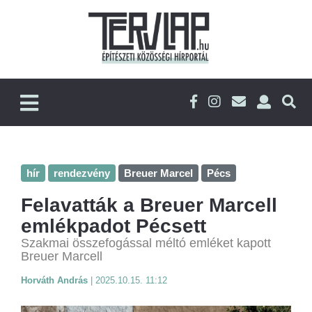
hír
rendezvény
Breuer Marcel
Pécs
Felavatták a Breuer Marcell
emlékpadot Pécsett
Szakmai összefogással méltó emléket kapott
Breuer Marcell
Horváth András
|
2025.10.15. 11:12