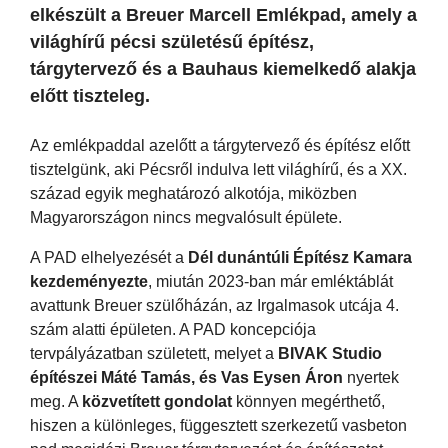
elkészült a Breuer Marcell Emlékpad, amely a
világhírű pécsi születésű építész,
tárgytervező és a Bauhaus kiemelkedő alakja
előtt tiszteleg.
Az emlékpaddal azelőtt a tárgytervező és építész előtt
tisztelgünk, aki Pécsről indulva lett világhírű, és a XX.
század egyik meghatározó alkotója, miközben
Magyarországon nincs megvalósult épülete.
A PAD elhelyezését a
Dél dunántúli Építész Kamara
kezdeményezte
, miután 2023-ban már emléktáblát
avattunk Breuer szülőházán, az Irgalmasok utcája 4.
szám alatti épületen. A PAD koncepciója
tervpályázatban született, melyet a
BIVAK Studio
építészei Máté Tamás, és Vas Eysen Áron
nyertek
meg. A
közvetített gondolat
könnyen megérthető,
hiszen a különleges, függesztett szerkezetű vasbeton