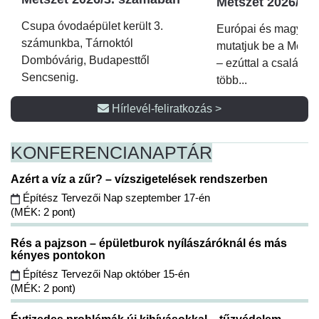
Metszet 2026/2.
Csupa óvodaépület került 3.
Európai és magyar p
számunkba, Tárnoktól
mutatjuk be a Metsz
Dombóvárig, Budapesttől
– ezúttal a családi 
Sencsenig.
több...
Hírlevél-feliratkozás >
KONFERENCIA
NAPTÁR
Azért a víz a zűr? – vízszigetelések rendszerben
Építész Tervezői Nap szeptember 17-én
(MÉK: 2 pont)
Rés a pajzson – épületburok nyílászáróknál és más
kényes pontokon
Építész Tervezői Nap október 15-én
(MÉK: 2 pont)