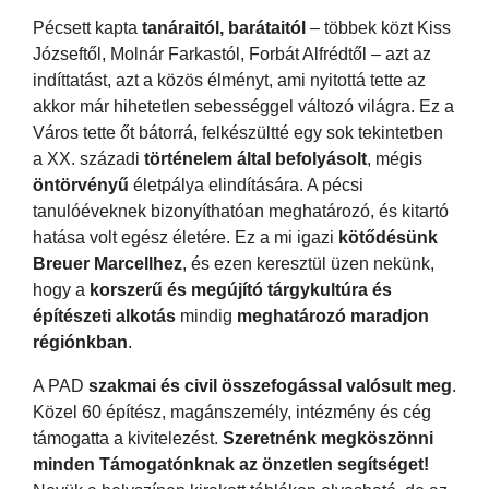
Pécsett kapta
tanáraitól, barátaitól
– többek közt Kiss
Józseftől, Molnár Farkastól, Forbát Alfrédtől – azt az
indíttatást, azt a közös élményt, ami nyitottá tette az
akkor már hihetetlen sebességgel változó világra. Ez a
Város tette őt bátorrá, felkészültté egy sok tekintetben
a XX. századi
történelem által befolyásolt
, mégis
öntörvényű
életpálya elindítására. A pécsi
tanulóéveknek bizonyíthatóan meghatározó, és kitartó
hatása volt egész életére. Ez a mi igazi
kötődésünk
Breuer Marcellhez
, és ezen keresztül üzen nekünk,
hogy a
korszerű és megújító tárgykultúra és
építészeti alkotás
mindig
meghatározó maradjon
régiónkban
.
A PAD
szakmai és civil összefogással valósult meg
.
Közel 60 építész, magánszemély, intézmény és cég
támogatta a kivitelezést.
Szeretnénk megköszönni
minden Támogatónknak az önzetlen segítséget!