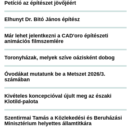
Petíció az építészet jövőjéért
Elhunyt Dr. Bitó János építész
Már lehet jelentkezni a CAD'oro építészeti
animációs filmszemlére
Toronyházak, melyek szíve oázisként dobog
Óvodákat mutatunk be a Metszet 2026/3.
számában
Kivételes koncepcióval újult meg az északi
Klotild-palota
Szentirmai Tamás a Közlekedési és Beruházási
Minisztérium helyettes államtitkára