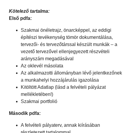
Kötelező tartalma:
Első pdfa:
Szakmai önéletrajz, önarcképpel, az eddigi
építészi tevékenység tömör dokumentálása,
tervezői- és tervezőtárssal készült munkák – a
vezető tervezővel ellenjegyezett részvételi
arányszám megadásával
Az oklevél másolata
Az alkalmazotti állományban lévő jelentkezőnek
a munkahelyi hozzájárulás igazolása
Kitöltött Adatlap (lásd a felvételi pályázat
mellékletében!)
Szakmai portfolió
Második pdfa:
A felvételi pályaterv, annak kiírásában
részletezett tartalommal