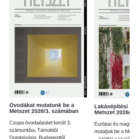
Óvodákat mutatunk be a
Lakásépítési kör
Metszet 2026/3. számában
Metszet 2026/2.
Csupa óvodaépület került 3.
Európai és magyar p
számunkba, Tárnoktól
mutatjuk be a Metsz
Dombóvárig, Budapesttől
– ezúttal a családi 