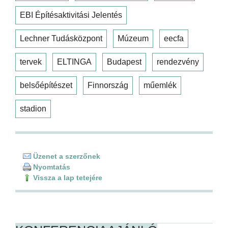
EBI Építésaktivitási Jelentés
Lechner Tudásközpont
Múzeum
eecfa
tervek
ELTINGA
Budapest
rendezvény
belsőépítészet
Finnország
műemlék
stadion
Üzenet a szerzőnek
Nyomtatás
Vissza a lap tetejére