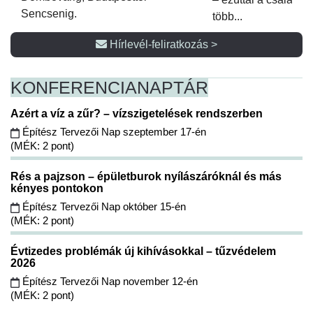
Sencsenig.
több...
Hírlevél-feliratkozás >
KONFERENCIA
NAPTÁR
Azért a víz a zűr? – vízszigetelések rendszerben
Építész Tervezői Nap szeptember 17-én
(MÉK: 2 pont)
Rés a pajzson – épületburok nyílászáróknál és más
kényes pontokon
Építész Tervezői Nap október 15-én
(MÉK: 2 pont)
Évtizedes problémák új kihívásokkal – tűzvédelem
2026
Építész Tervezői Nap november 12-én
(MÉK: 2 pont)