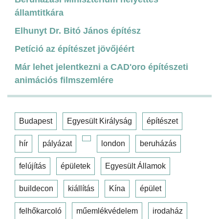
államtitkára
Elhunyt Dr. Bitó János építész
Petíció az építészet jövőjéért
Már lehet jelentkezni a CAD'oro építészeti
animációs filmszemlére
Budapest
Egyesült Királyság
építészet
hír
pályázat
london
beruházás
felújítás
épületek
Egyesült Államok
buildecon
kiállítás
Kína
épület
felhőkarcoló
műemlékvédelem
irodaház