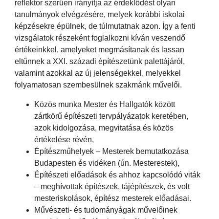
reflektor szerűen irányítja az érdeklődést olyan
tanulmányok elvégzésére, melyek korábbi iskolai
képzésekre épülnek, de túlmutatnak azon. Így a fenti
vizsgálatok részeként foglalkozni kíván veszendő
értékeinkkel, amelyeket megmásítanak és lassan
eltűnnek a XXI. századi építészetünk palettájáról,
valamint azokkal az új jelenségekkel, melyekkel
folyamatosan szembesülnek szakmánk művelői.
Közös munka Mester és Hallgatók között
zártkörű építészeti tervpályázatok keretében,
azok kidolgozása, megvitatása és közös
értékelése révén,
Építészműhelyek – Mesterek bemutatkozása
Budapesten és vidéken (ún. Mesterestek),
Építészeti előadások és ahhoz kapcsolódó viták
– meghívottak építészek, tájépítészek, és volt
mesteriskolások, építész mesterek előadásai.
Művészeti- és tudományágak művelőinek