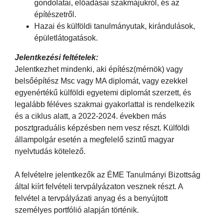
gondolatai, előadásai szakmájukról, és az
építészetről.
Hazai és külföldi tanulmányutak, kirándulások,
épületlátogatások.
Jelentkezési feltételek:
Jelentkezhet mindenki, aki építész(mérnök) vagy
belsőépítész Msc vagy MA diplomát, vagy ezekkel
egyenértékű külföldi egyetemi diplomát szerzett, és
legalább féléves szakmai gyakorlattal is rendelkezik
és a ciklus alatt, a 2022-2024. években más
posztgraduális képzésben nem vesz részt. Külföldi
állampolgár esetén a megfelelő szintű magyar
nyelvtudás kötelező.
A felvételre jelentkezők az ÉME Tanulmányi Bizottság
által kiírt felvételi tervpályázaton vesznek részt. A
felvétel a tervpályázati anyag és a benyújtott
személyes portfólió alapján történik.