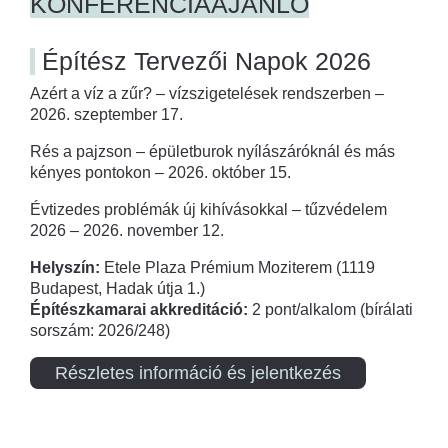
KONFERENCIAAJÁNLÓ
Építész Tervezői Napok 2026
Azért a víz a zűr? – vízszigetelések rendszerben –
2026. szeptember 17.
Rés a pajzson – épületburok nyílászáróknál és más
kényes pontokon – 2026. október 15.
Évtizedes problémák új kihívásokkal – tűzvédelem
2026 – 2026. november 12.
Helyszín:
Etele Plaza Prémium Moziterem (1119
Budapest, Hadak útja 1.)
Építészkamarai akkreditáció:
2 pont/alkalom (bírálati
sorszám: 2026/248)
Részletes információ és jelentkezés