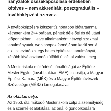
irányzatok összekapcsolása érdekében
kétéves – nem akkreditált, posztgraduális –
továbbképzést szervez.
A továbbképzésre kétszer tíz hónapos időtartammal,
kéthetenként 2×4 órában, péntek délelőtti és délutáni
időpontokban, illetve alkalmanként hétvégi szakmai
tanulmányutak, workshopok formájában kerül sor. A
ciklust lezáró kb. egy hetes építészeti tanulmányút,
később kiválasztandó külföldi úticéllal valósul meg.
A Mesteriskola működését, önállóságát az Építész
Mester Egylet (továbbiakban ÉME) biztosítja, a Magyar
Építész Kamara (MÉK) és a Magyar Építőművészek
Szövetsége (MÉSZ) támogatásával.
Az oktatás célja:
Az 1953. óta működő Mesteriskola célja a személyiség
és a szemlélet alakítása, az önálló gondolkodásra