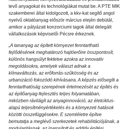
tevő anyagokat és technológiákat mutat be. A PTE MIK
szakemberei által kidolgozott, a kkv-kat segítő angol
nyelvű oktatóanyag először március elején debütál,
amikor a pályázati konzorciumi tagok által delegált
vállalkozások képviselői Pécsre érkeznek.
„A tananyag az épített környezet fenntartható
fejlődésének meghatározó hajtóerőire összpontosít,
különös hangsúlyt fektetve azokra az innovatív
megoldásokra, amelyek választ adnak a
klímaváltozás, az erőforrás-szűkösség és az
urbanizáció fokozódó kihívásaira. A képzés elősegíti a
fenntarthatóság szerepének értelmezését az építés és
az építőanyag-fejlesztés teljes folyamatában,
miközben rávilágít az anyaginnováció, az életciklus-
alapú teljesítményértékelés és a környezeti hatások
közötti összefüggésekre. E szemléletre építve
bemutatja a meglévő szerkezetek rehabilitációjának, a
modularitásnak, az iparosított és additív építési