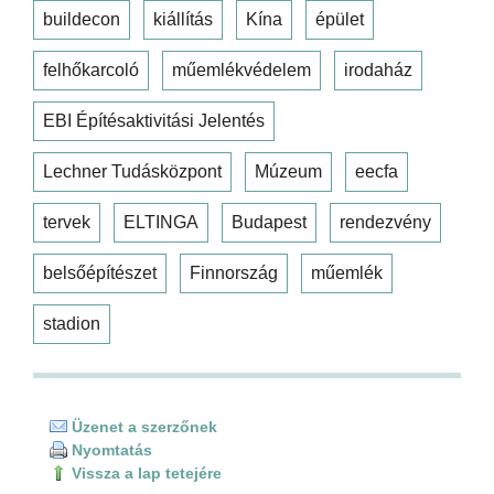
buildecon
kiállítás
Kína
épület
felhőkarcoló
műemlékvédelem
irodaház
EBI Építésaktivitási Jelentés
Lechner Tudásközpont
Múzeum
eecfa
tervek
ELTINGA
Budapest
rendezvény
belsőépítészet
Finnország
műemlék
stadion
Üzenet a szerzőnek
Nyomtatás
Vissza a lap tetejére