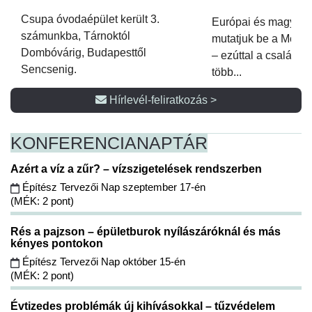
Csupa óvodaépület került 3.
Európai és magyar p
számunkba, Tárnoktól
mutatjuk be a Metsz
Dombóvárig, Budapesttől
– ezúttal a családi 
Sencsenig.
több...
Hírlevél-feliratkozás >
KONFERENCIA
NAPTÁR
Azért a víz a zűr? – vízszigetelések rendszerben
Építész Tervezői Nap szeptember 17-én
(MÉK: 2 pont)
Rés a pajzson – épületburok nyílászáróknál és más
kényes pontokon
Építész Tervezői Nap október 15-én
(MÉK: 2 pont)
Évtizedes problémák új kihívásokkal – tűzvédelem