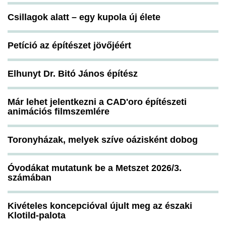
Csillagok alatt – egy kupola új élete
Petíció az építészet jövőjéért
Elhunyt Dr. Bitó János építész
Már lehet jelentkezni a CAD'oro építészeti
animációs filmszemlére
Toronyházak, melyek szíve oázisként dobog
Óvodákat mutatunk be a Metszet 2026/3.
számában
Kivételes koncepcióval újult meg az északi
Klotild-palota