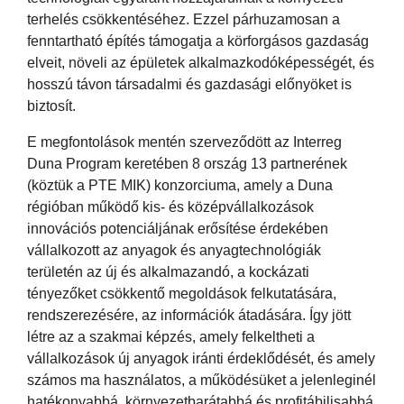
terhelés csökkentéséhez. Ezzel párhuzamosan a
fenntartható építés támogatja a körforgásos gazdaság
elveit, növeli az épületek alkalmazkodóképességét, és
hosszú távon társadalmi és gazdasági előnyöket is
biztosít.
E megfontolások mentén szerveződött az Interreg
Duna Program keretében 8 ország 13 partnerének
(köztük a PTE MIK) konzorciuma, amely a Duna
régióban működő kis- és középvállalkozások
innovációs potenciáljának erősítése érdekében
vállalkozott az anyagok és anyagtechnológiák
területén az új és alkalmazandó, a kockázati
tényezőket csökkentő megoldások felkutatására,
rendszerezésére, az információk átadására. Így jött
létre az a szakmai képzés, amely felkeltheti a
vállalkozások új anyagok iránti érdeklődését, és amely
számos ma használatos, a működésüket a jelenleginél
hatékonyabbá, környezetbarátabbá és profitábilisabbá