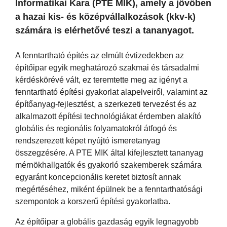
Informatikai Kara (PTE MIK), amely a jövőben
a hazai kis- és középvállalkozások (kkv-k)
számára is elérhetővé teszi a tananyagot.
A fenntartható építés az elmúlt évtizedekben az
építőipar egyik meghatározó szakmai és társadalmi
kérdéskörévé vált, ez teremtette meg az igényt a
fenntartható építési gyakorlat alapelveiről, valamint az
építőanyag-fejlesztést, a szerkezeti tervezést és az
alkalmazott építési technológiákat érdemben alakító
globális és regionális folyamatokról átfogó és
rendszerezett képet nyújtó ismeretanyag
összegzésére. A PTE MIK által kifejlesztett tananyag
mérnökhallgatók és gyakorló szakemberek számára
egyaránt koncepcionális keretet biztosít annak
megértéséhez, miként épülnek be a fenntarthatósági
szempontok a korszerű építési gyakorlatba.
Az építőipar a globális gazdaság egyik legnagyobb