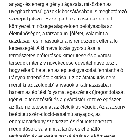
anyag- és energiaigényű ágazata, miközben az
üvegházhatású gázok kibocsátásában is meghatározó
szerepet játszik. Ezzel párhuzamosan az épített
környezet minősége alapvetően befolyásolja az
életminőséget, a társadalmi jólétet, valamint a
gazdasági és infrastrukturális rendszerek ellenálló
képességét. A klímaváltozás gyorsulása, a
természetes erőforrások kimerülése és a városi
térségek intenzív növekedése egyértelművé teszi,
hogy elkerülhetetlen az építési gyakorlat fenntartható
irányba történő átalakítása. Ez az átalakulás nem
merül ki az „zöldebb” anyagok alkalmazásában,
hanem az építési folyamat egészének újragondolását
igényli a tervezéstől és a gyártástól kezdve egészen
az üzemeltetésen át az életciklus végéig. Az alacsony
beépített szén-dioxid-tartalmú anyagok, az
energiahatékony szerkezeti és épületszerkezeti
megoldások, valamint a tartós és ellenálló
technológiák egyaránt hozzájárulnak a környezeti