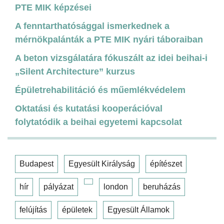
PTE MIK képzései
A fenntarthatósággal ismerkednek a
mérnökpalánták a PTE MIK nyári táboraiban
A beton vizsgálatára fókuszált az idei beihai-i
„Silent Architecture” kurzus
Épületrehabilitáció és műemlékvédelem
Oktatási és kutatási kooperációval
folytatódik a beihai egyetemi kapcsolat
Budapest
Egyesült Királyság
építészet
hír
pályázat
london
beruházás
felújítás
épületek
Egyesült Államok