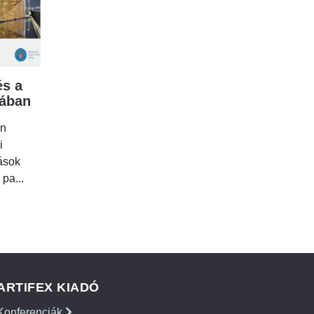
s a
mában
en
i
tások
 pa...
ARTIFEX KIADÓ
Konferenciák