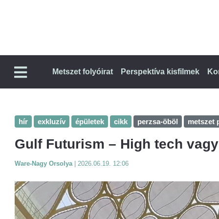
Metszet folyóirat
Perspektíva kisfilmek
Ko
hír
exkluzív
épületek
cikk
perzsa-öböl
metszet 
Gulf Futurism – High tech vagy
Ware-Nagy Orsolya
|
2026.06.19. 12:06