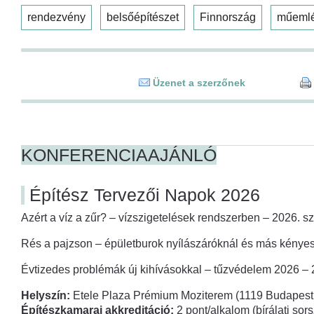
rendezvény
belsőépítészet
Finnország
műeml
Üzenet a szerzőnek
KONFERENCIAAJÁNLÓ
Építész Tervezői Napok 2026
Azért a víz a zűr? – vízszigetelések rendszerben – 2026. s
Rés a pajzson – épületburok nyílászáróknál és más kényes
Évtizedes problémák új kihívásokkal – tűzvédelem 2026 –
Helyszín:
Etele Plaza Prémium Moziterem (1119 Budapest,
Építészkamarai akkreditáció:
2 pont/alkalom (bírálati so