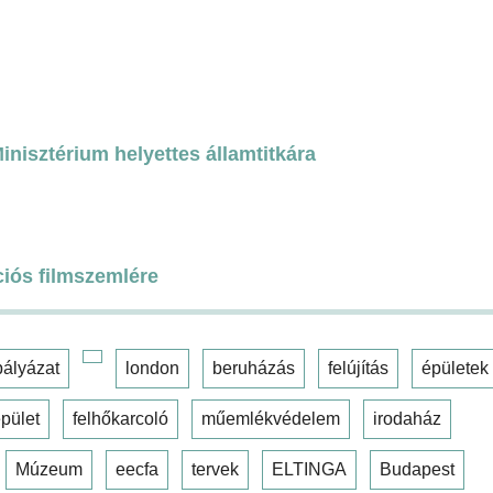
nisztérium helyettes államtitkára
ciós filmszemlére
pályázat
london
beruházás
felújítás
épületek
pület
felhőkarcoló
műemlékvédelem
irodaház
Múzeum
eecfa
tervek
ELTINGA
Budapest