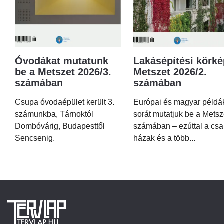
Óvodákat mutatunk
Lakásépítési körké
be a Metszet 2026/3.
Metszet 2026/2.
számában
számában
Csupa óvodaépület került 3.
Európai és magyar példá
számunkba, Tárnoktól
sorát mutatjuk be a Metsz
Dombóvárig, Budapesttől
számában – ezúttal a csa
Sencsenig.
házak és a több...