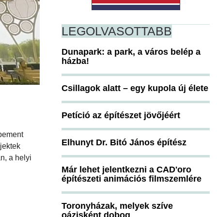
LEGOLVASOTTABB
Dunapark: a park, a város belép a
házba!
Csillagok alatt – egy kupola új élete
Petíció az építészet jövőjéért
gbement
Elhunyt Dr. Bitó János építész
jektek
n, a helyi
Már lehet jelentkezni a CAD'oro
építészeti animációs filmszemlére
Toronyházak, melyek szíve
oázisként dobog