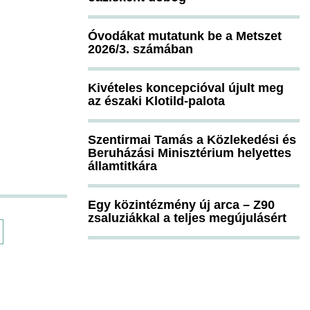
Óvodákat mutatunk be a Metszet
2026/3. számában
Kivételes koncepcióval újult meg
az északi Klotild-palota
Szentirmai Tamás a Közlekedési és
Beruházási Minisztérium helyettes
államtitkára
Egy közintézmény új arca – Z90
zsaluziákkal a teljes megújulásért