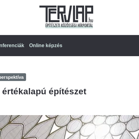
nferenciák
Online képzés
perspektíva
 értékalapú építészet