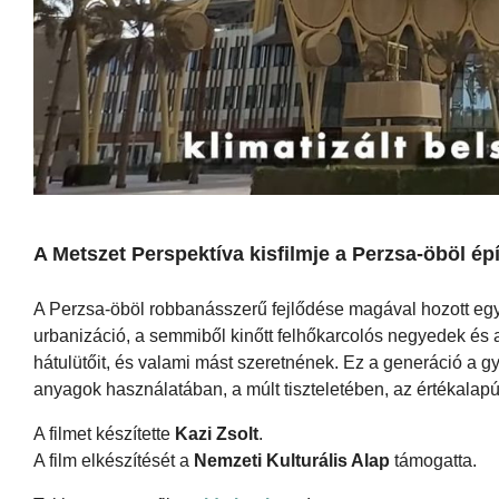
A Metszet Perspektíva kisfilmje a Perzsa-öböl épí
A Perzsa-öböl robbanásszerű fejlődése magával hozott egy 
urbanizáció, a semmiből kinőtt felhőkarcolós negyedek és a
hátulütőit, és valami mást szeretnének. Ez a generáció a gyö
anyagok használatában, a múlt tiszteletében, az értékalapú
A filmet készítette
Kazi Zsolt
.
A film elkészítését a
Nemzeti Kulturális Alap
támogatta.