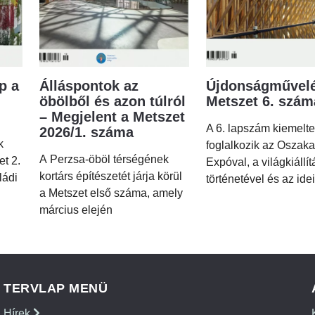
p a
Álláspontok az
Újdonságművelé
öbölből és azon túlról
Metszet 6. szá
– Megjelent a Metszet
A 6. lapszám kiemelt
2026/1. száma
k
foglalkozik az Oszaka
A Perzsa-öböl térségének
et 2.
Expóval, a világkiállí
kortárs építészetét járja körül
ládi
történetével és az idei
a Metszet első száma, amely
március elején
TERVLAP MENÜ
Hírek