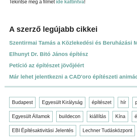
Tekintse meg a filmet
ide kattintva
!
A szerző legújabb cikkei
Szentirmai Tamás a Közlekedési és Beruházási Mi
Elhunyt Dr. Bitó János építész
Petíció az építészet jövőjéért
Már lehet jelentkezni a CAD'oro építészeti animá
Budapest
Egyesült Királyság
építészet
hír
Egyesült Államok
buildecon
kiállítás
Kína
é
EBI Építésaktivitási Jelentés
Lechner Tudásközpont