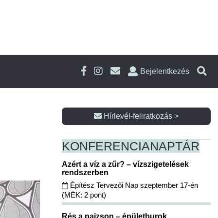
Bejelentkezés
Hírlevél-feliratkozás >
KONFERENCIA
NAPTÁR
Azért a víz a zűr? – vízszigetelések
rendszerben
Építész Tervezői Nap szeptember 17-én
(MÉK: 2 pont)
Rés a pajzson – épületburok