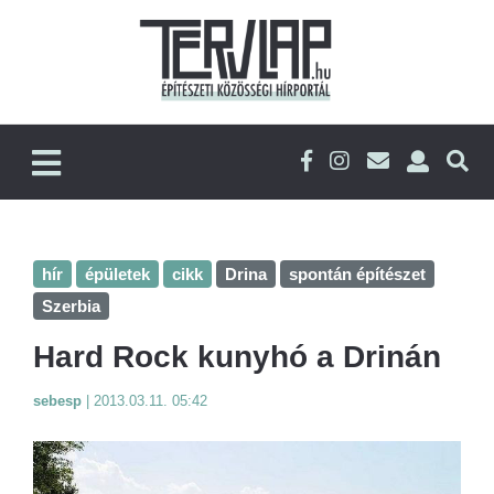
hír
épületek
cikk
Drina
spontán építészet
Szerbia
Hard Rock kunyhó a Drinán
sebesp
|
2013.03.11. 05:42