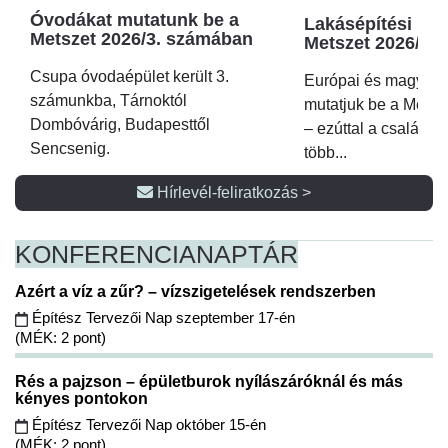
Óvodákat mutatunk be a
Lakásépítési kör
Metszet 2026/3. számában
Metszet 2026/2.
Csupa óvodaépület került 3.
Európai és magyar p
számunkba, Tárnoktól
mutatjuk be a Metsz
Dombóvárig, Budapesttől
– ezúttal a családi 
Sencsenig.
több...
Hírlevél-feliratkozás >
KONFERENCIA
NAPTÁR
Azért a víz a zűr? – vízszigetelések rendszerben
Építész Tervezői Nap szeptember 17-én
(MÉK: 2 pont)
Rés a pajzson – épületburok nyílászáróknál és más
kényes pontokon
Építész Tervezői Nap október 15-én
(MÉK: 2 pont)