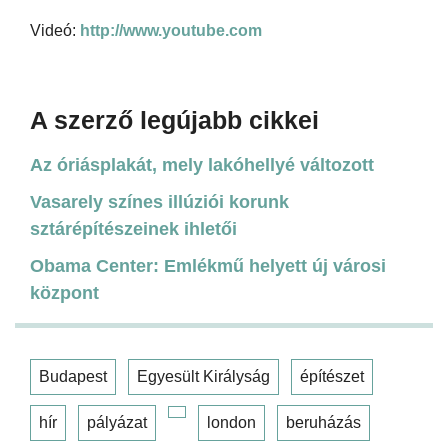
Videó:
http://www.youtube.com
A szerző legújabb cikkei
Az óriásplakát, mely lakóhellyé változott
Vasarely színes illúziói korunk
sztárépítészeinek ihletői
Obama Center: Emlékmű helyett új városi
központ
Budapest
Egyesült Királyság
építészet
hír
pályázat
london
beruházás