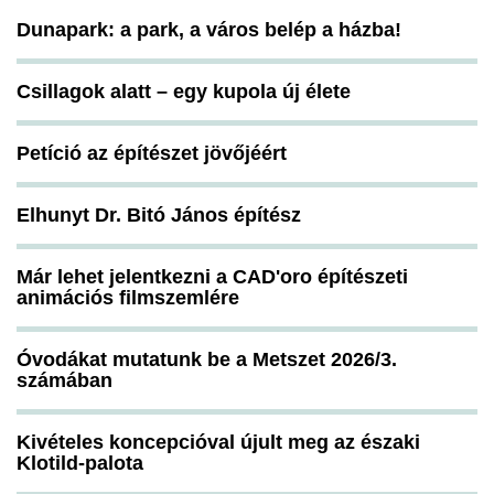
Dunapark: a park, a város belép a házba!
Csillagok alatt – egy kupola új élete
Petíció az építészet jövőjéért
Elhunyt Dr. Bitó János építész
Már lehet jelentkezni a CAD'oro építészeti
animációs filmszemlére
Óvodákat mutatunk be a Metszet 2026/3.
számában
Kivételes koncepcióval újult meg az északi
Klotild-palota