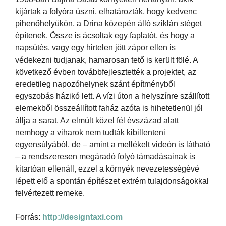
kijártak a folyóra úszni, elhatározták, hogy kedvenc
pihenőhelyükön, a Drina közepén álló sziklán stéget
építenek. Össze is ácsoltak egy faplatót, és hogy a
napsütés, vagy egy hirtelen jött zápor ellen is
védekezni tudjanak, hamarosan tető is került fölé. A
következő évben továbbfejlesztették a projektet, az
eredetileg napozóhelynek szánt építményből
egyszobás házikó lett. A vízi úton a helyszínre szállított
elemekből összeállított faház azóta is hihetetlenül jól
állja a sarat. Az elmúlt közel fél évszázad alatt
nemhogy a viharok nem tudták kibillenteni
egyensúlyából, de – amint a mellékelt videón is látható
– a rendszeresen megáradó folyó támadásainak is
kitartóan ellenáll, ezzel a környék nevezetességévé
lépett elő a spontán építészet extrém tulajdonságokkal
felvértezett remeke.
Forrás:
http://designtaxi.com