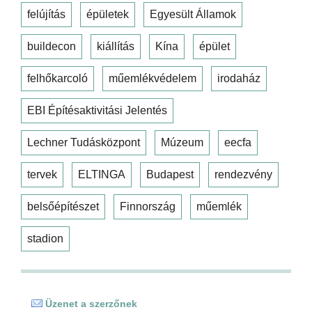
felújítás
épületek
Egyesült Államok
buildecon
kiállítás
Kína
épület
felhőkarcoló
műemlékvédelem
irodaház
EBI Építésaktivitási Jelentés
Lechner Tudásközpont
Múzeum
eecfa
tervek
ELTINGA
Budapest
rendezvény
belsőépítészet
Finnország
műemlék
stadion
Üzenet a szerzőnek