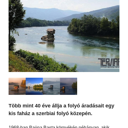
Több mint 40 éve állja a folyó áradásait egy
kis faház a szerbiai folyó közepén.
1968-ban Bajina Basta környékén néhányan, akik