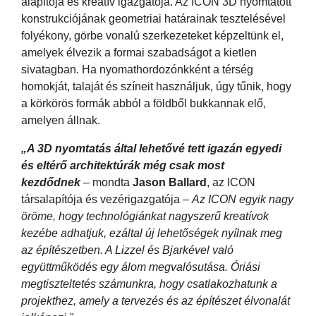
alapítója és kreatív igazgatója. Az ICON 3D nyomtatott
konstrukciójának geometriai határainak tesztelésével
folyékony, görbe vonalú szerkezeteket képzeltünk el,
amelyek élvezik a formai szabadságot a kietlen
sivatagban. Ha nyomathordozónkként a térség
homokját, talaját és színeit használjuk, úgy tűnik, hogy
a körkörös formák abból a földből bukkannak elő,
amelyen állnak.
„
A 3D nyomtatás által lehetővé tett igazán egyedi
és eltérő architektúrák még csak most
kezdődnek
– mondta
Jason Ballard
, az ICON
társalapítója és vezérigazgatója –
Az ICON egyik nagy
öröme, hogy technológiánkat nagyszerű kreatívok
kezébe adhatjuk, ezáltal új lehetőségek nyílnak meg
az építészetben. A Lizzel és Bjarkével való
együttműködés egy álom megvalósutása. Óriási
megtiszteltetés számunkra, hogy csatlakozhatunk a
projekthez, amely a tervezés és az építészet élvonalát