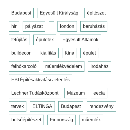
Budapest
Egyesült Királyság
építészet
hír
pályázat
london
beruházás
felújítás
épületek
Egyesült Államok
buildecon
kiállítás
Kína
épület
felhőkarcoló
műemlékvédelem
irodaház
EBI Építésaktivitási Jelentés
Lechner Tudásközpont
Múzeum
eecfa
tervek
ELTINGA
Budapest
rendezvény
belsőépítészet
Finnország
műemlék