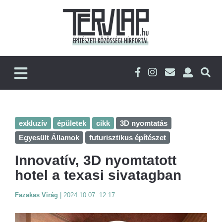
exkluzív
épületek
cikk
3D nyomtatás
Egyesült Államok
futurisztikus építészet
Innovatív, 3D nyomtatott
hotel a texasi sivatagban
Fazakas Virág
|
2024.10.07. 12:17