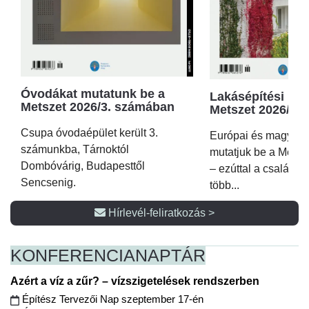
Óvodákat mutatunk be a
Lakásépítési kör
Metszet 2026/3. számában
Metszet 2026/2.
Csupa óvodaépület került 3.
Európai és magyar p
számunkba, Tárnoktól
mutatjuk be a Metsz
Dombóvárig, Budapesttől
– ezúttal a családi 
Sencsenig.
több...
Hírlevél-feliratkozás >
KONFERENCIA
NAPTÁR
Azért a víz a zűr? – vízszigetelések rendszerben
Építész Tervezői Nap szeptember 17-én