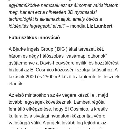
együttműködve nemcsak ezt az álmomat valósíthatom
meg, hanem ezt a hihetetlen 3D nyomtatási
technológiát is alkalmazhatjuk, amely ötvözi a
földépítés legrégebbi elveit"
– mondja
Liz Lambert
.
Futurisztikus innováció
A Bjarke Ingels Group ( BIG ) által tervezett két,
három és négy hálószobás "vasárnapi otthonok"
gyűjteménye a Davis-hegységre nyílik, és hozzáférést
biztosít az El Cosmico közösségi szolgáltatásaihoz. A
2
lakások 2000 és 2500 m
közötti alapterülettel lesznek
eladók.
Az első mintaotthon az év végére készül el, majd
további egységek következnek. Lambert régóta
fennálló elképzelése, hogy El Cosmico, a kreatív
kultúra és a sivatagi nyugalom központja, végre
valósággá válik. A projekt tovább fog fejlődni,
az