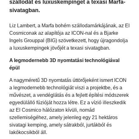
szállodát és luxuskempinget a texasi Marfa-
sivatagban.
Liz Lambert, a Marfa bohém szállodamárkájának, az El
Cosmiconak az alapítója az ICON-nal és a Bjarke
Ingels Grouppal (BIG) szövetkezett, hogy újragondolja
a luxuskempingek jövőjét a texasi sivatagban.
A legmodernebb 3D nyomtatási technológiával
épül
A nagyméretű 3D nyomtatás úttörőjeként ismert ICON
a legmodernebb technológiát viszi a projektbe, és a
művészet, a vendéglátás és a fejlett építési módszerek
egyedülálló fúzióját hozza létre. Ez a vízió illeszkedik
az El Cosmico hálózaton kívüli, nomád
szellemiségéhez, amely jelenleg egy 21 hektáros
sivatagi kemping, amely sátrakból, jurtákból és
lakókocsikból áll.