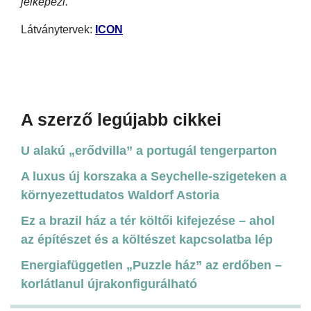
jelképezi."
Látványtervek:
ICON
A szerző legújabb cikkei
U alakú „erődvilla” a portugál tengerparton
A luxus új korszaka a Seychelle-szigeteken a
környezettudatos Waldorf Astoria
Ez a brazil ház a tér költői kifejezése – ahol
az építészet és a költészet kapcsolatba lép
Energiafüggetlen „Puzzle ház” az erdőben –
korlátlanul újrakonfigurálható