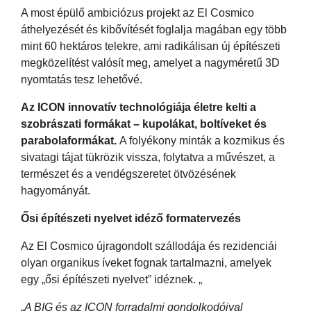
A most épülő ambiciózus projekt az El Cosmico
áthelyezését és kibővítését foglalja magában egy több
mint 60 hektáros telekre, ami radikálisan új építészeti
megközelítést valósít meg, amelyet a nagyméretű 3D
nyomtatás tesz lehetővé.
Az ICON innovatív technológiája életre kelti a
szobrászati ​​formákat – kupolákat, boltíveket és
parabolaformákat.
A folyékony minták a kozmikus és
sivatagi tájat tükrözik vissza, folytatva a művészet, a
természet és a vendégszeretet ötvözésének
hagyományát.
Ősi építészeti nyelvet idéző formatervezés
Az El Cosmico újragondolt szállodája és rezidenciái
olyan organikus íveket fognak tartalmazni, amelyek
egy „ősi építészeti nyelvet” idéznek. „
„A BIG és az ICON forradalmi gondolkodóival