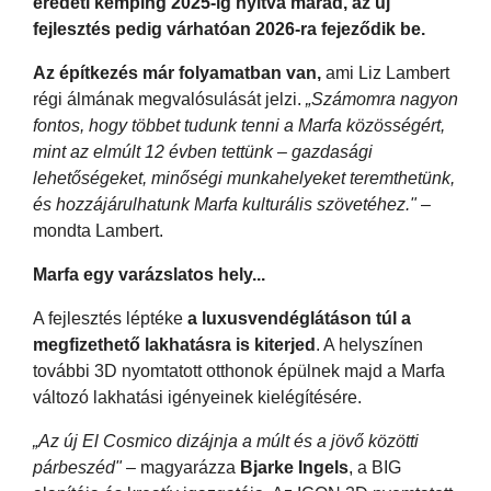
eredeti kemping 2025-ig nyitva marad, az új
fejlesztés pedig várhatóan 2026-ra fejeződik be.
Az építkezés már folyamatban van,
ami Liz Lambert
régi álmának megvalósulását jelzi.
„Számomra nagyon
fontos, hogy többet tudunk tenni a Marfa közösségért,
mint az elmúlt 12 évben tettünk – gazdasági
lehetőségeket, minőségi munkahelyeket teremthetünk,
és hozzájárulhatunk Marfa kulturális szövetéhez."
–
mondta Lambert.
Marfa egy varázslatos hely...
A fejlesztés léptéke
a luxusvendéglátáson túl a
megfizethető lakhatásra is kiterjed
. A helyszínen
további 3D nyomtatott otthonok épülnek majd a Marfa
változó lakhatási igényeinek kielégítésére.
„Az új El Cosmico dizájnja a múlt és a jövő közötti
párbeszéd"
– magyarázza
Bjarke Ingels
, a BIG