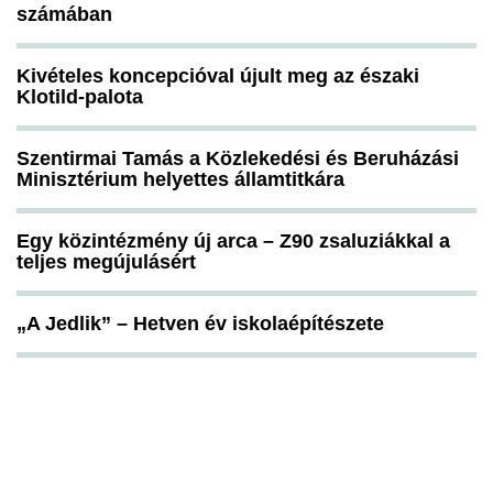
számában
Kivételes koncepcióval újult meg az északi
Klotild-palota
Szentirmai Tamás a Közlekedési és Beruházási
Minisztérium helyettes államtitkára
Egy közintézmény új arca – Z90 zsaluziákkal a
teljes megújulásért
„A Jedlik” – Hetven év iskolaépítészete