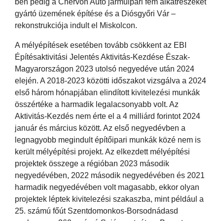
ben pedig a Chervon Autó járműipari fém alkatrészeket
gyártó üzemének építése és a Diósgyőri Vár –
rekonstrukciója indult el Miskolcon.
A mélyépítések esetében tovább csökkent az EBI
Építésaktivitási Jelentés Aktivitás-Kezdése Észak-
Magyarországon 2023 utolsó negyedéve után 2024
elején. A 2018-2023 közötti időszakot vizsgálva a 2024
első három hónapjában elindított kivitelezési munkák
összértéke a harmadik legalacsonyabb volt. Az
Aktivitás-Kezdés nem érte el a 4 milliárd forintot 2024
január és március között. Az első negyedévben a
legnagyobb megindult építőipari munkák közé nem is
került mélyépítési projekt. Az elkezdett mélyépítési
projektek összege a régióban 2023 második
negyedévében, 2022 második negyedévében és 2021
harmadik negyedévében volt magasabb, ekkor olyan
projektek léptek kivitelezési szakaszba, mint például a
25. számú főút Szentdomonkos-Borsodnádasd