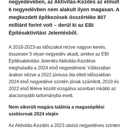
negyedévében, az Aktivitás-Kezdés az elmúlt
6 negyedévben nem alakult ilyen magasan. A
megkezdett építkezések összértéke 807
milliárd forint volt – derül ki az EBI
Építésaktivitási Jelentésből.
A 2018-2023-as időszakot nézve nagyon kevés,
összesen 5 olyan negyedév akadt, amikor az EBI
Építésaktivitási Jelentés Aktivitás-Kezdése
meghaladta a 2024 első negyedévest. Változatlan
árakon nézve a 2022 júniusa óta eltelt időszakban
2024 első negyedéve szintén jónak számított, 2018 és
2022 első féléve között vizsgálva azonban inkább az
alacsonyabb tartományba esett.
Nem sikerült magára találnia a magasépítési
szektornak 2024 elején
Az Aktivitás-Kezdés a 2023 utolsó negyedéves szinten