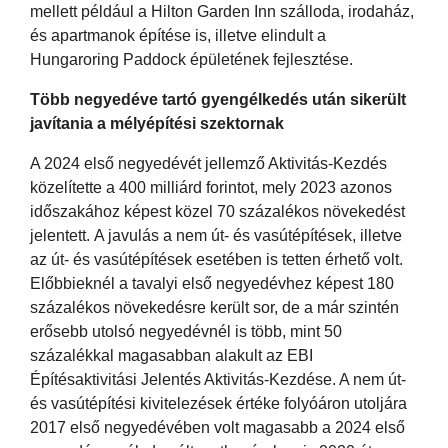
mellett például a Hilton Garden Inn szálloda, irodaház,
és apartmanok építése is, illetve elindult a
Hungaroring Paddock épületének fejlesztése.
Több negyedéve tartó gyengélkedés után sikerült
javítania a mélyépítési szektornak
A 2024 első negyedévét jellemző Aktivitás-Kezdés
közelítette a 400 milliárd forintot, mely 2023 azonos
időszakához képest közel 70 százalékos növekedést
jelentett. A javulás a nem út- és vasútépítések, illetve
az út- és vasútépítések esetében is tetten érhető volt.
Előbbieknél a tavalyi első negyedévhez képest 180
százalékos növekedésre került sor, de a már szintén
erősebb utolsó negyedévnél is több, mint 50
százalékkal magasabban alakult az EBI
Építésaktivitási Jelentés Aktivitás-Kezdése. A nem út-
és vasútépítési kivitelezések értéke folyóáron utoljára
2017 első negyedévében volt magasabb a 2024 első