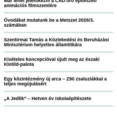
Már lehet jelentkezni a CAD'oro építészeti
animációs filmszemlére
Óvodákat mutatunk be a Metszet 2026/3.
számában
Szentirmai Tamás a Közlekedési és Beruházási
Minisztérium helyettes államtitkára
Kivételes koncepcióval újult meg az északi
Klotild-palota
Egy közintézmény új arca – Z90 zsaluziákkal a
teljes megújulásért
„A Jedlik” – Hetven év iskolaépítészete