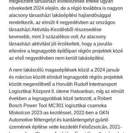
megkezdett társasházi kivitelezések értéke ugyan
növekedett 2024 elején, de a régió továbbra is nagyon
alacsony társasházi lakásépítési hajlandósággal
rendelkezik, az elmúlt 4 negyedévben az országos
társasházi Aktivitás-Kezdésből részesedése
kevesebb, mint 3 százalékos volt. Az alacsony
társasházi aktivitást jól érzékelteti, hogy a javulás
ellenére a legnagyobb építőipari régiós projektek közé
az első negyedévben nem került lakásépítési.
A nem lakáscélú magasépítések közül a 2024 január
és március között elindult legnagyobb régiós projektek
között megemlíthető a Horváth Rudolf Intertransport
Logisztikai Központ II. üteme Hatvanban, míg az elmúlt
években a legnagyobbak közé tartozott, a Robert
Bosch Power Tool MC301 logisztikai csarnoka
Miskolcon 2023-as kezdéssel, 2022-ben a GKN
Automotive féltengelyt és kardántengelyt gyártó
üzemének építése vette kezdetét Felsőzsolcán, 2021-