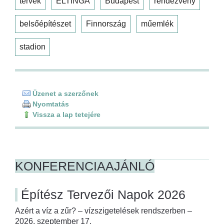
tervek
ELTINGA
Budapest
rendezvény
belsőépítészet
Finnország
műemlék
stadion
Üzenet a szerzőnek
Nyomtatás
Vissza a lap tetejére
KONFERENCIAAJÁNLÓ
Építész Tervezői Napok 2026
Azért a víz a zűr? – vízszigetelések rendszerben –
2026. szeptember 17.