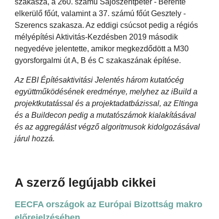
szakasza, a 260. számú Sajószentpéter - Berente
elkerülő főút, valamint a 37. számú főút Gesztely -
Szerencs szakasza. Az eddigi csúcsot pedig a régiós
mélyépítési Aktivitás-Kezdésben 2019 második
negyedéve jelentette, amikor megkezdődött a M30
gyorsforgalmi út A, B és C szakaszának építése.
Az EBI Építésaktivitási Jelentés három kutatócég
együttműködésének eredménye, melyhez az iBuild a
projektkutatással és a projektadatbázissal, az Eltinga
és a Buildecon pedig a mutatószámok kialakításával
és az aggregálást végző algoritmusok kidolgozásával
járul hozzá.
A szerző legújabb cikkei
EECFA országok az Európai Bizottság makro
előrejelzésében