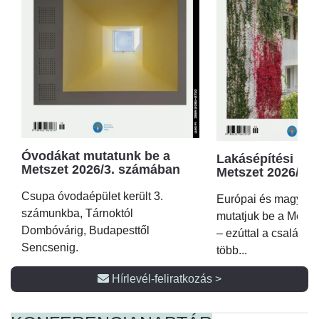
Óvodákat mutatunk be a
Lakásépítési kör
Metszet 2026/3. számában
Metszet 2026/2.
Csupa óvodaépület került 3.
Európai és magyar p
számunkba, Tárnoktól
mutatjuk be a Metsz
Dombóvárig, Budapesttől
– ezúttal a családi 
Sencsenig.
több...
Hírlevél-feliratkozás >