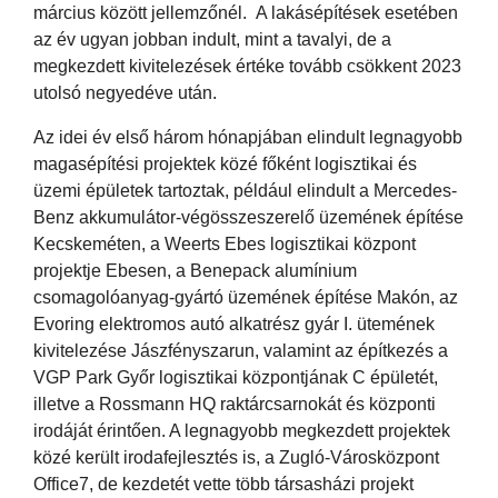
március között jellemzőnél. A lakásépítések esetében
az év ugyan jobban indult, mint a tavalyi, de a
megkezdett kivitelezések értéke tovább csökkent 2023
utolsó negyedéve után.
Az idei év első három hónapjában elindult legnagyobb
magasépítési projektek közé főként logisztikai és
üzemi épületek tartoztak, például elindult a Mercedes-
Benz akkumulátor-végösszeszerelő üzemének építése
Kecskeméten, a Weerts Ebes logisztikai központ
projektje Ebesen, a Benepack alumínium
csomagolóanyag-gyártó üzemének építése Makón, az
Evoring elektromos autó alkatrész gyár I. ütemének
kivitelezése Jászfényszarun, valamint az építkezés a
VGP Park Győr logisztikai központjának C épületét,
illetve a Rossmann HQ raktárcsarnokát és központi
irodáját érintően. A legnagyobb megkezdett projektek
közé került irodafejlesztés is, a Zugló-Városközpont
Office7, de kezdetét vette több társasházi projekt