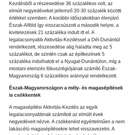
Kezdésből a részesedése 36 százalékos volt, az
elmúlt negyedéveket jellemző 20-30 százalék közötti
értékkel szemben. A korábbi időszakokban élenjáró
Észak-Alföld így visszacsúszott a második helyre, a
kivitelezések 21 százaléka indult itt el. A
legalacsonyabb Aktivitás-Kezdéssel a Dél-Dunántúl
rendelkezett, részesedése alig haladta meg az 5
százalékot, de szintén csak az építkezések 5
százaléka indulhatott el a Nyugat-Dunántúlon, míg a
mostani elemzés fókuszrégiójának számító Észak-
Magyarország 6 százalékos aránnyal rendelkezett.
Észak-Magyarországon a mély- és magasépítések
is csökkentek
A magasépítési Aktivitás-Kezdés az egyik
legalacsonyabbnak számított az elmúlt évek
negyedéveit nézve. A csökkenést egyértelműen a nem
lakáscélú magasépítésekre lehet visszavezetni. A