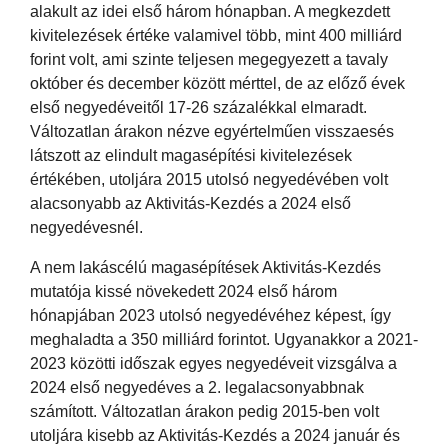
alakult az idei első három hónapban. A megkezdett
kivitelezések értéke valamivel több, mint 400 milliárd
forint volt, ami szinte teljesen megegyezett a tavaly
október és december között mérttel, de az előző évek
első negyedéveitől 17-26 százalékkal elmaradt.
Változatlan árakon nézve egyértelműen visszaesés
látszott az elindult magasépítési kivitelezések
értékében, utoljára 2015 utolsó negyedévében volt
alacsonyabb az Aktivitás-Kezdés a 2024 első
negyedévesnél.
A nem lakáscélú magasépítések Aktivitás-Kezdés
mutatója kissé növekedett 2024 első három
hónapjában 2023 utolsó negyedévéhez képest, így
meghaladta a 350 milliárd forintot. Ugyanakkor a 2021-
2023 közötti időszak egyes negyedéveit vizsgálva a
2024 első negyedéves a 2. legalacsonyabbnak
számított. Változatlan árakon pedig 2015-ben volt
utoljára kisebb az Aktivitás-Kezdés a 2024 január és