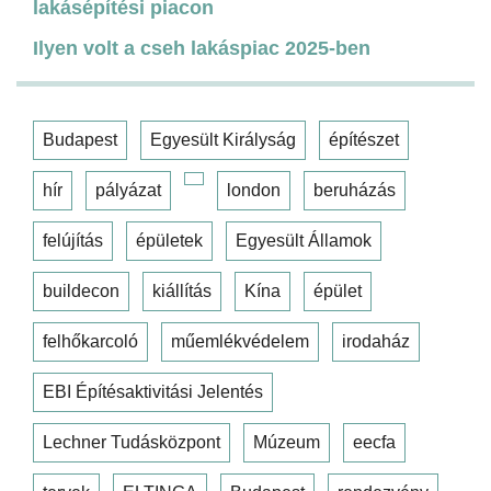
lakásépítési piacon
Ilyen volt a cseh lakáspiac 2025-ben
Budapest
Egyesült Királyság
építészet
hír
pályázat
london
beruházás
felújítás
épületek
Egyesült Államok
buildecon
kiállítás
Kína
épület
felhőkarcoló
műemlékvédelem
irodaház
EBI Építésaktivitási Jelentés
Lechner Tudásközpont
Múzeum
eecfa