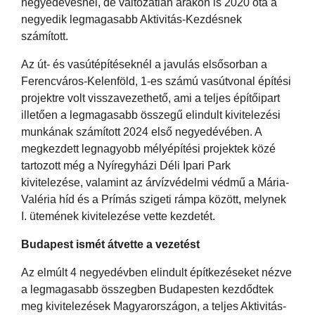
negyedévesnél, de változatlan árakon is 2020 óta a
negyedik legmagasabb Aktivitás-Kezdésnek
számított.
Az út- és vasútépítéseknél a javulás elsősorban a
Ferencváros-Kelenföld, 1-es számú vasútvonal építési
projektre volt visszavezethető, ami a teljes építőipart
illetően a legmagasabb összegű elindult kivitelezési
munkának számított 2024 első negyedévében. A
megkezdett legnagyobb mélyépítési projektek közé
tartozott még a Nyíregyházi Déli Ipari Park
kivitelezése, valamint az árvízvédelmi védmű a Mária-
Valéria híd és a Prímás szigeti rámpa között, melynek
I. ütemének kivitelezése vette kezdetét.
Budapest ismét átvette a vezetést
Az elmúlt 4 negyedévben elindult építkezéseket nézve
a legmagasabb összegben Budapesten kezdődtek
meg kivitelezések Magyarországon, a teljes Aktivitás-