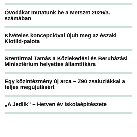
Óvodákat mutatunk be a Metszet 2026/3.
számában
Kivételes koncepcióval újult meg az északi
Klotild-palota
Szentirmai Tamás a Közlekedési és Beruházási
Minisztérium helyettes államtitkára
Egy közintézmény új arca – Z90 zsaluziákkal a
teljes megújulásért
„A Jedlik” – Hetven év iskolaépítészete