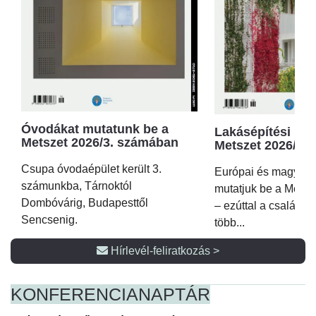
Óvodákat mutatunk be a
Lakásépítési kör
Metszet 2026/3. számában
Metszet 2026/2.
Csupa óvodaépület került 3.
Európai és magyar p
számunkba, Tárnoktól
mutatjuk be a Metsz
Dombóvárig, Budapesttől
– ezúttal a családi 
Sencsenig.
több...
Hírlevél-feliratkozás >
KONFERENCIA
NAPTÁR