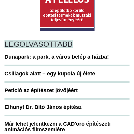
LEGOLVASOTTABB
Dunapark: a park, a város belép a házba!
Csillagok alatt – egy kupola új élete
Petíció az építészet jövőjéért
Elhunyt Dr. Bitó János építész
Már lehet jelentkezni a CAD'oro építészeti
animációs filmszemlére