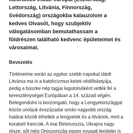
Lettország, Litvánia, Finnország,
Svédország) országokba kalauzolom a
kedves Olvasót, hogy szubjektív
válogatásomban bemutathassam a
földrészen található kedvenc épületeimet és
városaimat.
Bevezetés
Történelme során az egykor szebb napokat látott
Litvánia ma is a katolicizmus keleti védőbástyája,
pedig a büszke nép tagjai legutolsóként vették fel a
kereszténységet Európában a 14. század végén.
Belegondolni is borzongató, hogy a Lengyelországgal
közös uniójuk évszázadai során nagyobb ország
határai között élhettek a lengyelek és a litvánok, mint a
korabeli franciák. A mai Belorusszia, Ukrajna nagy
része, sőt még Oroszország egyes nyugati területei is