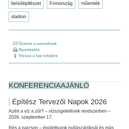
belsőépítészet
Finnország
műemlék
stadion
Üzenet a szerzőnek
Nyomtatás
Vissza a lap tetejére
KONFERENCIAAJÁNLÓ
Építész Tervezői Napok 2026
Azért a víz a zűr? – vízszigetelések rendszerben –
2026. szeptember 17.
Rés a pajzson – épületburok nyílászáróknál és más