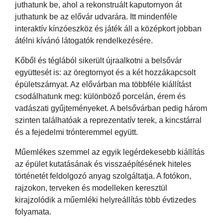
juthatunk be, ahol a rekonstruált kaputornyon át
juthatunk be az elővár udvarára. Itt mindenféle
interaktív kínzóeszköz és játék áll a középkort jobban
átélni kívánó látogatók rendelkezésére.
Kőből és téglából sikerült újraalkotni a belsővár
együttesét is: az öregtornyot és a két hozzákapcsolt
épületszárnyat. Az elővárban ma többféle kiállítást
csodálhatunk meg: különböző porcelán, érem és
vadászati gyűjteményeket. A belsővárban pedig három
szinten találhatóak a reprezentatív terek, a kincstárral
és a fejedelmi trónteremmel együtt.
Műemlékes szemmel az egyik legérdekesebb kiállítás
az épület kutatásának és visszaépítésének hiteles
történetét feldolgozó anyag szolgáltatja. A fotókon,
rajzokon, terveken és modelleken keresztül
kirajzolódik a műemléki helyreállítás több évtizedes
folyamata.