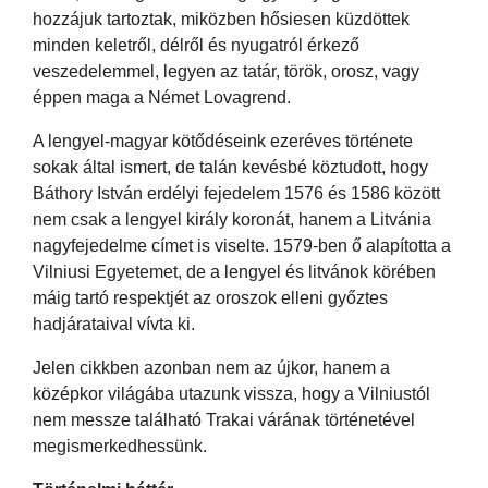
hozzájuk tartoztak, miközben hősiesen küzdöttek
minden keletről, délről és nyugatról érkező
veszedelemmel, legyen az tatár, török, orosz, vagy
éppen maga a Német Lovagrend.
A lengyel-magyar kötődéseink ezeréves története
sokak által ismert, de talán kevésbé köztudott, hogy
Báthory István erdélyi fejedelem 1576 és 1586 között
nem csak a lengyel király koronát, hanem a Litvánia
nagyfejedelme címet is viselte. 1579-ben ő alapította a
Vilniusi Egyetemet, de a lengyel és litvánok körében
máig tartó respektjét az oroszok elleni győztes
hadjárataival vívta ki.
Jelen cikkben azonban nem az újkor, hanem a
középkor világába utazunk vissza, hogy a Vilniustól
nem messze található Trakai várának történetével
megismerkedhessünk.