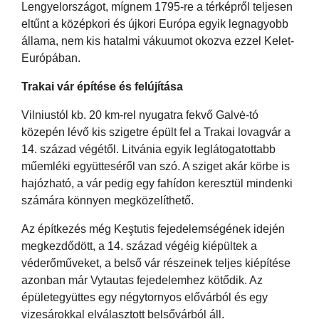
Lengyelországot, mígnem 1795-re a térképről teljesen
eltűnt a középkori és újkori Európa egyik legnagyobb
állama, nem kis hatalmi vákuumot okozva ezzel Kelet-
Európában.
Trakai vár építése és felújítása
Vilniustól kb. 20 km-rel nyugatra fekvő Galvė-tó
közepén lévő kis szigetre épült fel a Trakai lovagvár a
14. század végétől. Litvánia egyik leglátogatottabb
műemléki együtteséről van szó. A sziget akár körbe is
hajózható, a vár pedig egy fahídon keresztül mindenki
számára könnyen megközelíthető.
Az építkezés még Keştutis fejedelemségének idején
megkezdődött, a 14. század végéig kiépültek a
véderőműveket, a belső vár részeinek teljes kiépítése
azonban már Vytautas fejedelemhez kötődik. Az
épületegyüttes egy négytornyos elővárból és egy
vizesárokkal elválasztott belsővárból áll.