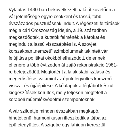
Vytautas 1430-ban bekövetkezett halálát követően a
vár jelentősége egyre csökkent és lassú, több
évszázados pusztulásnak indult. A régészeti feltárások
még a cári Oroszország idején, a 19. században
megkezdődtek, a kutatók felmérték a károkat és
megindult a lassú visszaépítés is. A szovjet
korszakban „nemzeti” szimbólumnak tekintett vár
felújítása politikai okokból elhúzódott, de ennek
ellenére a több évtizeden át zajló rekonstrukció 1961-
re befejeződött. Megtörtént a falak stabilizálása és
megerősítése, valamint az épületegyüttes korszerű
vissza- és újjáépítése. A kőalapokra téglából készült
kiegészítések kerültek, mely teljesen megfelelt a
korabeli műemlékvédelmi szempontoknak.
A vár sziluettje minden évszakban megkapó,
hihetetlenül harmonikusan illeszkedik a tájba az
épületegyüttes. A szigetre egy fahídon keresztül