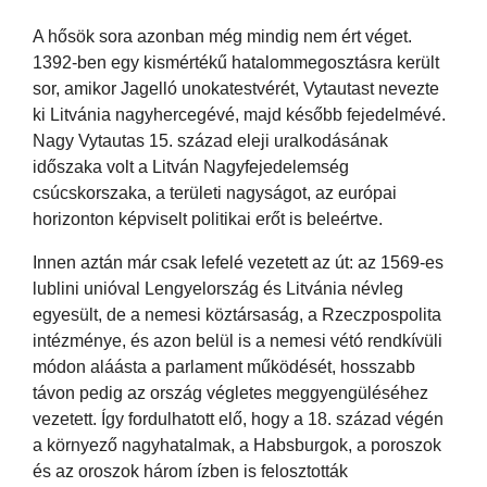
A hősök sora azonban még mindig nem ért véget.
1392-ben egy kismértékű hatalommegosztásra került
sor, amikor Jagelló unokatestvérét, Vytautast nevezte
ki Litvánia nagyhercegévé, majd később fejedelmévé.
Nagy Vytautas 15. század eleji uralkodásának
időszaka volt a Litván Nagyfejedelemség
csúcskorszaka, a területi nagyságot, az európai
horizonton képviselt politikai erőt is beleértve.
Innen aztán már csak lefelé vezetett az út: az 1569-es
lublini unióval Lengyelország és Litvánia névleg
egyesült, de a nemesi köztársaság, a Rzeczpospolita
intézménye, és azon belül is a nemesi vétó rendkívüli
módon aláásta a parlament működését, hosszabb
távon pedig az ország végletes meggyengüléséhez
vezetett. Így fordulhatott elő, hogy a 18. század végén
a környező nagyhatalmak, a Habsburgok, a poroszok
és az oroszok három ízben is felosztották