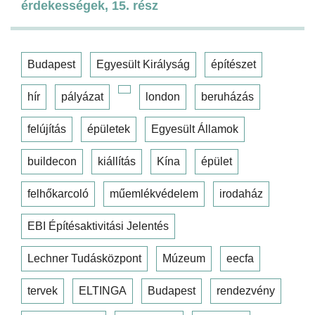
érdekességek, 15. rész
Budapest
Egyesült Királyság
építészet
hír
pályázat
london
beruházás
felújítás
épületek
Egyesült Államok
buildecon
kiállítás
Kína
épület
felhőkarcoló
műemlékvédelem
irodaház
EBI Építésaktivitási Jelentés
Lechner Tudásközpont
Múzeum
eecfa
tervek
ELTINGA
Budapest
rendezvény