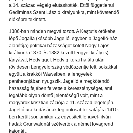
a 14. század végéig elutasították. Ettől függetlenül
Gediminas Szent László királyunkra, mint követendő
előképre tekintett.
1386-ban minden megváltozott. A Keştutis örökébe
lépő Jogaila (később Jagelló, egyben a Jagelló-ház
alapítója) politikai házasságot kötött Nagy Lajos
királyunk (1370 és 1382 között lengyel király is)
lányával, Hedviggel. Hedvig korai halála után
rövidesen Lengyelország védőszentje lett, sokakkal
együtt a krakkói Wawelben, a lengyelek
pantheonjában nyugszik. Jagelló a megkötendő
házasság fejében felvette a kereszténységet, ami
legalább olyan döntő jelentőségű volt, mint a
magyarok krisztianizációja a 11. század legelején.
Jagelló uralkodásának legfontosabb csatájára 1410-
ben került sor, amikor az egyesített lengyel-litván
hadak Grünwaldnál szétverték a német lovagrend
katonáit.