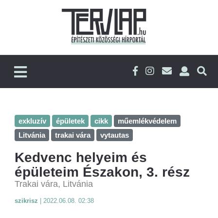
exkluzív
épületek
cikk
műemlékvédelem
Litvánia
trakai vára
vytautas
Kedvenc helyeim és
épületeim Északon, 3. rész
Trakai vára, Litvánia
szikrisz
|
2022.06.08. 02:38