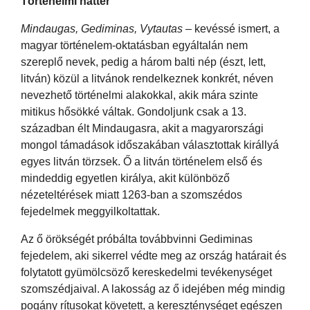
Történelmi háttér
Mindaugas, Gediminas, Vytautas
– kevéssé ismert, a
magyar történelem-oktatásban egyáltalán nem
szereplő nevek, pedig a három balti nép (észt, lett,
litván) közül a litvánok rendelkeznek konkrét, néven
nevezhető történelmi alakokkal, akik mára szinte
mitikus hősökké váltak. Gondoljunk csak a 13.
században élt Mindaugasra, akit a magyarországi
mongol támadások időszakában választottak királlyá
egyes litván törzsek. Ő a litván történelem első és
mindeddig egyetlen királya, akit különböző
nézeteltérések miatt 1263-ban a szomszédos
fejedelmek meggyilkoltattak.
Az ő örökségét próbálta továbbvinni Gediminas
fejedelem, aki sikerrel védte meg az ország határait és
folytatott gyümölcsöző kereskedelmi tevékenységet
szomszédjaival. A lakosság az ő idejében még mindig
pogány rítusokat követett, a kereszténységet egészen