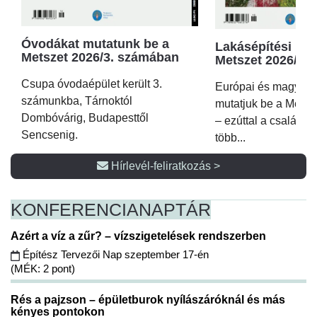
Óvodákat mutatunk be a
Lakásépítési kör
Metszet 2026/3. számában
Metszet 2026/2.
Csupa óvodaépület került 3.
Európai és magyar p
számunkba, Tárnoktól
mutatjuk be a Metsz
Dombóvárig, Budapesttől
– ezúttal a családi 
Sencsenig.
több...
Hírlevél-feliratkozás >
KONFERENCIA
NAPTÁR
Azért a víz a zűr? – vízszigetelések rendszerben
Építész Tervezői Nap szeptember 17-én
(MÉK: 2 pont)
Rés a pajzson – épületburok nyílászáróknál és más
kényes pontokon