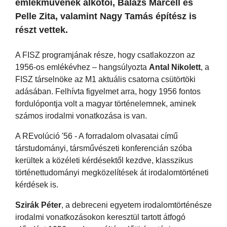
emlékművének alkotói, Balázs Marcell és
Pelle Zita, valamint Nagy Tamás építész is
részt vettek.
A FISZ programjának része, hogy csatlakozzon az
1956-os emlékévhez – hangsúlyozta
Antal Nikolett
, a
FISZ társelnöke az M1 aktuális csatorna csütörtöki
adásában. Felhívta figyelmet arra, hogy 1956 fontos
fordulópontja volt a magyar történelemnek, aminek
számos irodalmi vonatkozása is van.
A REvolúció '56 - A forradalom olvasatai című
társtudományi, társművészeti konferencián szóba
kerültek a közéleti kérdésektől kezdve, klasszikus
történettudományi megközelítések át irodalomtörténeti
kérdések is.
Szirák Péter
, a debreceni egyetem irodalomtörténésze
irodalmi vonatkozásokon keresztül tartott átfogó