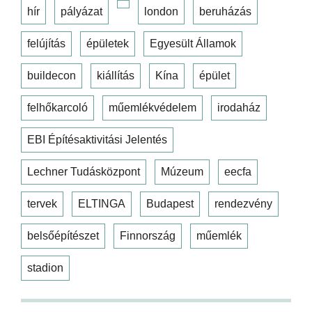
hír
pályázat
london
beruházás
felújítás
épületek
Egyesült Államok
buildecon
kiállítás
Kína
épület
felhőkarcoló
műemlékvédelem
irodaház
EBI Építésaktivitási Jelentés
Lechner Tudásközpont
Múzeum
eecfa
tervek
ELTINGA
Budapest
rendezvény
belsőépítészet
Finnország
műemlék
stadion