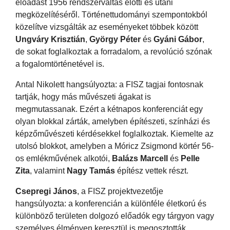
előadást 1956 rendszerváltás előtti és utáni
megközelítéséről. Történettudományi szempontokból
közelítve vizsgálták az eseményeket többek között
Ungváry Krisztián
,
György Péter
és
Gyáni Gábor
,
de sokat foglalkoztak a forradalom, a revolúció szónak
a fogalomtörténetével is.
Antal Nikolett hangsúlyozta: a FISZ tagjai fontosnak
tartják, hogy más művészeti ágakat is
megmutassanak. Ezért a kétnapos konferenciát egy
olyan blokkal zárták, amelyben építészeti, színházi és
képzőművészeti kérdésekkel foglalkoztak. Kiemelte az
utolsó blokkot, amelyben a Móricz Zsigmond körtér 56-
os emlékművének alkotói,
Balázs Marcell
és
Pelle
Zita
, valamint
Nagy Tamás
építész vettek részt.
Csepregi János
, a FISZ projektvezetője
hangsúlyozta: a konferencián a különféle életkorú és
különböző területen dolgozó előadók egy tárgyon vagy
személyes élményen keresztül is megosztották