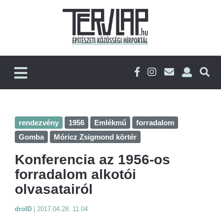
rendezvény
1956
Emlékmű
forradalom
Gomba
Móricz Zsigmond körtér
Konferencia az 1956-os
forradalom alkotói
olvasatairól
droID
|
2017.04.28. 11:04