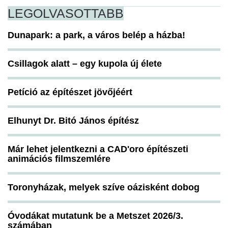
LEGOLVASOTTABB
Dunapark: a park, a város belép a házba!
Csillagok alatt – egy kupola új élete
Petíció az építészet jövőjéért
Elhunyt Dr. Bitó János építész
Már lehet jelentkezni a CAD'oro építészeti
animációs filmszemlére
Toronyházak, melyek szíve oázisként dobog
Óvodákat mutatunk be a Metszet 2026/3.
számában