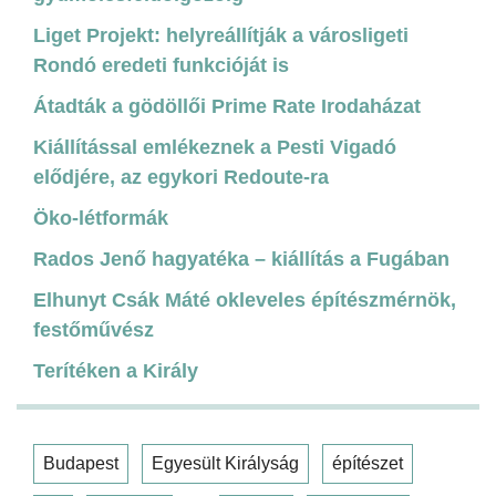
Liget Projekt: helyreállítják a városligeti
Rondó eredeti funkcióját is
Átadták a gödöllői Prime Rate Irodaházat
Kiállítással emlékeznek a Pesti Vigadó
elődjére, az egykori Redoute-ra
Öko-létformák
Rados Jenő hagyatéka – kiállítás a Fugában
Elhunyt Csák Máté okleveles építészmérnök,
festőművész
Terítéken a Király
Budapest
Egyesült Királyság
építészet