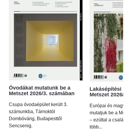
Óvodákat mutatunk be a
Lakásépítési kör
Metszet 2026/3. számában
Metszet 2026/2.
Csupa óvodaépület került 3.
Európai és magyar p
számunkba, Tárnoktól
mutatjuk be a Metsz
Dombóvárig, Budapesttől
– ezúttal a családi 
Sencsenig.
több...