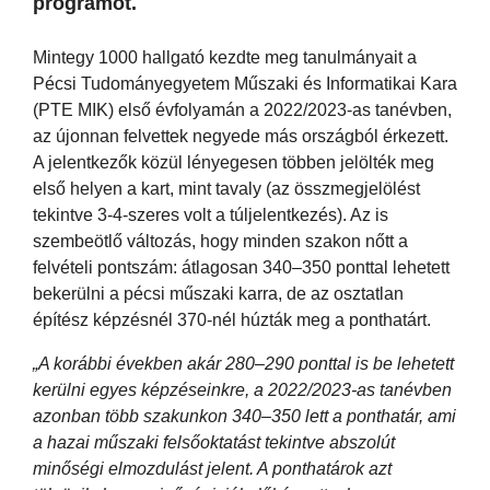
programot.
Mintegy 1000 hallgató kezdte meg tanulmányait a
Pécsi Tudományegyetem Műszaki és Informatikai Kara
(PTE MIK) első évfolyamán a 2022/2023-as tanévben,
az újonnan felvettek negyede más országból érkezett.
A jelentkezők közül lényegesen többen jelölték meg
első helyen a kart, mint tavaly (az összmegjelölést
tekintve 3-4-szeres volt a túljelentkezés). Az is
szembeötlő változás, hogy minden szakon nőtt a
felvételi pontszám: átlagosan 340–350 ponttal lehetett
bekerülni a pécsi műszaki karra, de az osztatlan
építész képzésnél 370-nél húzták meg a ponthatárt.
„A korábbi években akár 280–290 ponttal is be lehetett
kerülni egyes képzéseinkre, a 2022/2023-as tanévben
azonban több szakunkon 340–350 lett a ponthatár, ami
a hazai műszaki felsőoktatást tekintve abszolút
minőségi elmozdulást jelent. A ponthatárok azt