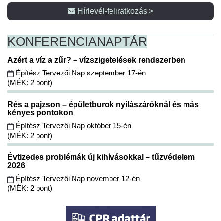
Hírlevél-feliratkozás >
KONFERENCIA
NAPTÁR
Azért a víz a zűr? – vízszigetelések rendszerben
Építész Tervezői Nap szeptember 17-én
(MÉK: 2 pont)
Rés a pajzson – épületburok nyílászáróknál és más
kényes pontokon
Építész Tervezői Nap október 15-én
(MÉK: 2 pont)
Évtizedes problémák új kihívásokkal – tűzvédelem
2026
Építész Tervezői Nap november 12-én
(MÉK: 2 pont)