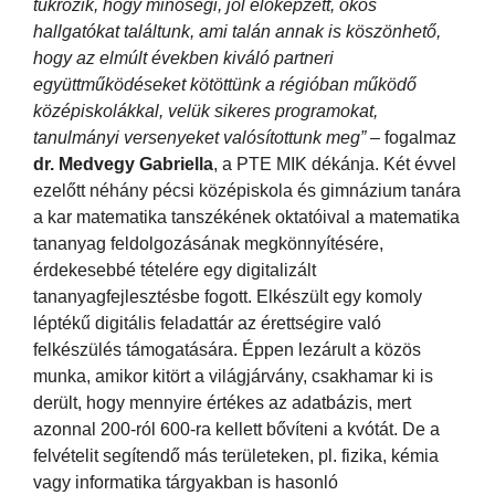
tükrözik, hogy minőségi, jól előképzett, okos
hallgatókat találtunk, ami talán annak is köszönhető,
hogy az elmúlt években kiváló partneri
együttműködéseket kötöttünk a régióban működő
középiskolákkal, velük sikeres programokat,
tanulmányi versenyeket valósítottunk meg”
– fogalmaz
dr. Medvegy Gabriella
, a PTE MIK dékánja. Két évvel
ezelőtt néhány pécsi középiskola és gimnázium tanára
a kar matematika tanszékének oktatóival a matematika
tananyag feldolgozásának megkönnyítésére,
érdekesebbé tételére egy digitalizált
tananyagfejlesztésbe fogott. Elkészült egy komoly
léptékű digitális feladattár az érettségire való
felkészülés támogatására. Éppen lezárult a közös
munka, amikor kitört a világjárvány, csakhamar ki is
derült, hogy mennyire értékes az adatbázis, mert
azonnal 200-ról 600-ra kellett bővíteni a kvótát. De a
felvételit segítendő más területeken, pl. fizika, kémia
vagy informatika tárgyakban is hasonló