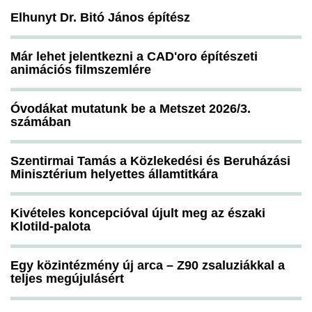
Elhunyt Dr. Bitó János építész
Már lehet jelentkezni a CAD'oro építészeti
animációs filmszemlére
Óvodákat mutatunk be a Metszet 2026/3.
számában
Szentirmai Tamás a Közlekedési és Beruházási
Minisztérium helyettes államtitkára
Kivételes koncepcióval újult meg az északi
Klotild-palota
Egy közintézmény új arca – Z90 zsaluziákkal a
teljes megújulásért