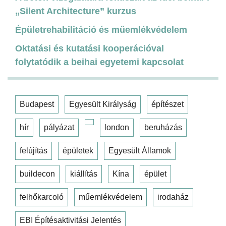
„Silent Architecture” kurzus
Épületrehabilitáció és műemlékvédelem
Oktatási és kutatási kooperációval
folytatódik a beihai egyetemi kapcsolat
Budapest
Egyesült Királyság
építészet
hír
pályázat
london
beruházás
felújítás
épületek
Egyesült Államok
buildecon
kiállítás
Kína
épület
felhőkarcoló
műemlékvédelem
irodaház
EBI Építésaktivitási Jelentés