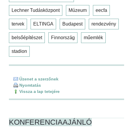
Lechner Tudásközpont
Múzeum
eecfa
tervek
ELTINGA
Budapest
rendezvény
belsőépítészet
Finnország
műemlék
stadion
Üzenet a szerzőnek
Nyomtatás
Vissza a lap tetejére
KONFERENCIAAJÁNLÓ