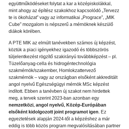
együttműködéseket folytat a kar a középiskolákkal,
mint ahogy az építész szakokhoz kapcsolódó „Tervezz
te is ökoházat” vagy az informatikai „Prograce”, „MIK
Cube” mozgalom is népszerű a mérnöknek készülő
diákok körében.
A PTE MIK az elmúlt tanévekben számos új képzést,
köztük a piaci igényekhez igazodó és többszörös
túljelentkezést rögzítő szakirányú továbbképzést – pl.
Tüzelőanyag-cella és hidrogéntechnológia
szakmérnök/szakember, Homlokzattervező
szakmérnök – vagy az országban elsőként akkreditált
angol nyelvű Egészségügyi mérnök MSc képzést
indított. Ebben a tanévben új szakot nem hirdettek
meg, a tervek szerint 2023-ban azonban egy
nemzetközi, angol nyelvű, Közép-Európában
elsőként kidolgozott joint programot igen
. Ez
egyeztetések alapján 2024-től a képzéshez a már
eddig is több közös program megvalósításában partner