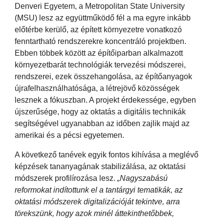
Denveri Egyetem, a Metropolitan State University
(MSU) lesz az együttműködő fél a ma egyre inkább
előtérbe kerülő, az épített környezetre vonatkozó
fenntartható rendszerekre koncentráló projektben.
Ebben többek között az építőiparban alkalmazott
környezetbarát technológiák tervezési módszerei,
rendszerei, ezek összehangolása, az építőanyagok
újrafelhasználhatósága, a létrejövő közösségek
lesznek a fókuszban. A projekt érdekessége, egyben
újszerűsége, hogy az oktatás a digitális technikák
segítségével ugyanabban az időben zajlik majd az
amerikai és a pécsi egyetemen.
A következő tanévek egyik fontos kihívása a meglévő
képzések tananyagának stabilizálása, az oktatási
módszerek profilírozása lesz.
„Nagyszabású
reformokat indítottunk el a tantárgyi tematikák, az
oktatási módszerek digitalizációját tekintve, arra
törekszünk, hogy azok minél áttekinthetőbbek,