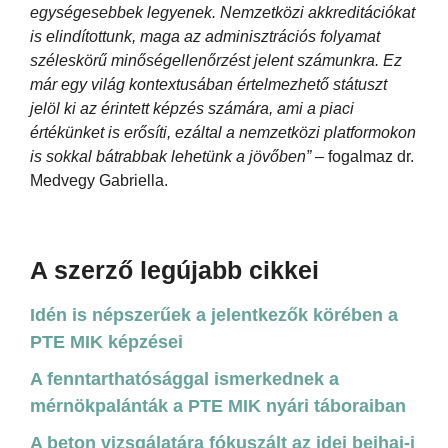
egységesebbek legyenek. Nemzetközi akkreditációkat
is elindítottunk, maga az adminisztrációs folyamat
széleskörű minőségellenőrzést jelent számunkra. Ez
már egy világ kontextusában értelmezhető státuszt
jelöl ki az érintett képzés számára, ami a piaci
értékünket is erősíti, ezáltal a nemzetközi platformokon
is sokkal bátrabbak lehetünk a jövőben”
– fogalmaz dr.
Medvegy Gabriella.
A szerző legújabb cikkei
Idén is népszerűek a jelentkezők körében a
PTE MIK képzései
A fenntarthatósággal ismerkednek a
mérnökpalánták a PTE MIK nyári táboraiban
A beton vizsgálatára fókuszált az idei beihai-i