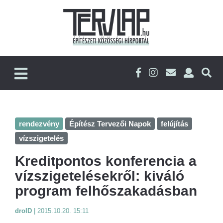
rendezvény
Építész Tervezői Napok
felújítás
vízszigetelés
Kreditpontos konferencia a
vízszigetelésekről: kiváló
program felhőszakadásban
droID
|
2015.10.20. 15:11