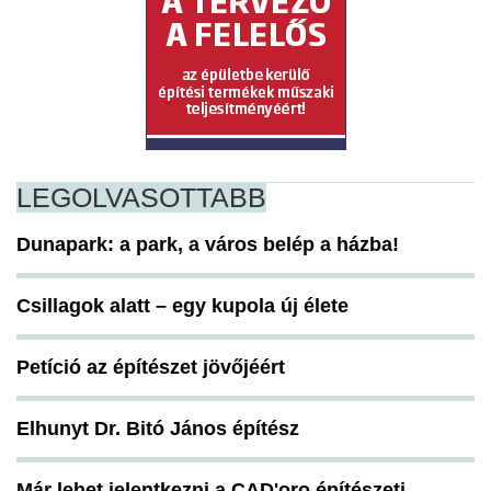
LEGOLVASOTTABB
Dunapark: a park, a város belép a házba!
Csillagok alatt – egy kupola új élete
Petíció az építészet jövőjéért
Elhunyt Dr. Bitó János építész
Már lehet jelentkezni a CAD'oro építészeti