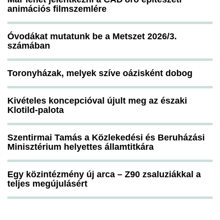
animációs filmszemlére
Óvodákat mutatunk be a Metszet 2026/3.
számában
Toronyházak, melyek szíve oázisként dobog
Kivételes koncepcióval újult meg az északi
Klotild-palota
Szentirmai Tamás a Közlekedési és Beruházási
Minisztérium helyettes államtitkára
Egy közintézmény új arca – Z90 zsaluziákkal a
teljes megújulásért