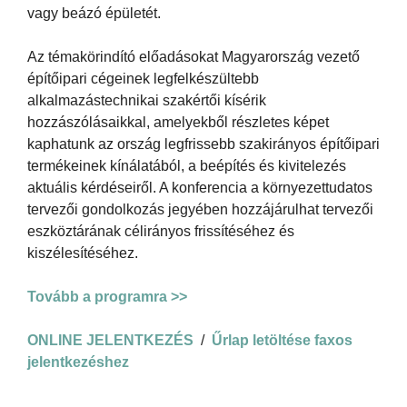
vagy beázó épületét.
Az témakörindító előadásokat Magyarország vezető
építőipari cégeinek legfelkészültebb
alkalmazástechnikai szakértői kísérik
hozzászólásaikkal, amelyekből részletes képet
kaphatunk az ország legfrissebb szakirányos építőipari
termékeinek kínálatából, a beépítés és kivitelezés
aktuális kérdéseiről. A konferencia a környezettudatos
tervezői gondolkozás jegyében hozzájárulhat tervezői
eszköztárának célirányos frissítéséhez és
kiszélesítéséhez.
Tovább a programra >>
ONLINE JELENTKEZÉS
/
Űrlap letöltése faxos
jelentkezéshez