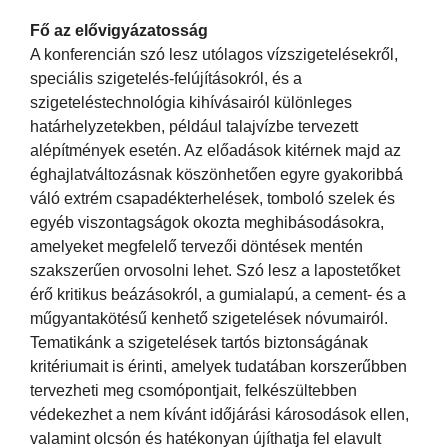
Fő az elővigyázatosság
A konferencián szó lesz utólagos vízszigetelésekről,
speciális szigetelés-felújításokról, és a
szigeteléstechnológia kihívásairól különleges
határhelyzetekben, például talajvízbe tervezett
alépítmények esetén. Az előadások kitérnek majd az
éghajlatváltozásnak köszönhetően egyre gyakoribbá
váló extrém csapadékterhelések, tomboló szelek és
egyéb viszontagságok okozta meghibásodásokra,
amelyeket megfelelő tervezői döntések mentén
szakszerűen orvosolni lehet. Szó lesz a lapostetőket
érő kritikus beázásokról, a gumialapú, a cement- és a
műgyantakötésű kenhető szigetelések nóvumairól.
Tematikánk a szigetelések tartós biztonságának
kritériumait is érinti, amelyek tudatában korszerűbben
tervezheti meg csomópontjait, felkészültebben
védekezhet a nem kívánt időjárási károsodások ellen,
valamint olcsón és hatékonyan újíthatja fel elavult