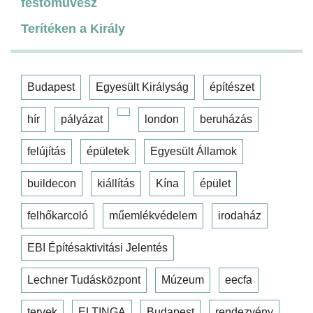
festőművész
Terítéken a Király
Budapest
Egyesült Királyság
építészet
hír
pályázat
london
beruházás
felújítás
épületek
Egyesült Államok
buildecon
kiállítás
Kína
épület
felhőkarcoló
műemlékvédelem
irodaház
EBI Építésaktivitási Jelentés
Lechner Tudásközpont
Múzeum
eecfa
tervek
ELTINGA
Budapest
rendezvény