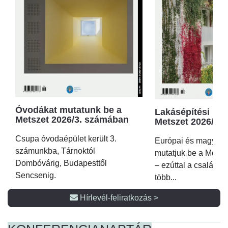
Óvodákat mutatunk be a
Lakásépítési kör
Metszet 2026/3. számában
Metszet 2026/2.
Csupa óvodaépület került 3.
Európai és magyar p
számunkba, Tárnoktól
mutatjuk be a Metsz
Dombóvárig, Budapesttől
– ezúttal a családi 
Sencsenig.
több...
Hírlevél-feliratkozás >