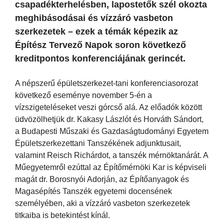
csapadékterhelésben, lapostetők szél okozta
meghibásodásai és vízzáró vasbeton
szerkezetek – ezek a témák képezik az
Építész Tervező Napok soron következő
kreditpontos konferenciájának gerincét.
A népszerű épületszerkezet-tani konferenciasorozat
következő eseménye november 5-én a
vízszigeteléseket veszi górcső alá. Az előadók között
üdvözölhetjük dr. Kakasy Lászlót és Horváth Sándort,
a Budapesti Műszaki és Gazdaságtudományi Egyetem
Épületszerkezettani Tanszékének adjunktusait,
valamint Reisch Richárdot, a tanszék mérnöktanárát. A
Műegyetemről ezúttal az Építőmérnöki Kar is képviseli
magát dr. Borosnyói Adorján, az Építőanyagok és
Magasépítés Tanszék egyetemi docensének
személyében, aki a vízzáró vasbeton szerkezetek
titkaiba is betekintést kínál.