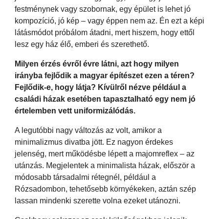
festménynek vagy szobornak, egy épület is lehet jó
kompozíció, jó kép – vagy éppen nem az. Én ezt a képi
látásmódot próbálom átadni, mert hiszem, hogy ettől
lesz egy ház élő, emberi és szerethető.
Milyen érzés évről évre látni, azt hogy milyen
irányba fejlődik a magyar építészet ezen a téren?
Fejlődik-e, hogy látja? Kívülről nézve például a
családi házak esetében tapasztalható egy nem jó
értelemben vett uniformizálódás.
A legutóbbi nagy változás az volt, amikor a
minimalizmus divatba jött. Ez nagyon érdekes
jelenség, mert működésbe lépett a majomreflex – az
utánzás. Megjelentek a minimalista házak, először a
módosabb társadalmi rétegnél, például a
Rózsadombon, tehetősebb környékeken, aztán szép
lassan mindenki szerette volna ezeket utánozni.