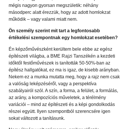
mégis nagyon gyorsan megszületik: néhány
másodperc alatt érezzük, hogy az adott homlokzat
működik – vagy valami miatt nem.
Ön személy szerint mit tart a legfontosabb
értékelési szempontnak egy homlokzat esetében?
Én képzőművészként kerültem bele ebbe az egész
építészeti világba, a BME Rajzi Tanszékén a kezdeti
időktől festőművészek is tanították 50-50%-ban az
építész hallgatókat, ez ma is igaz, de kisebb arányban.
Nekem ez a munka mutatta meg, hogy a rajz nem csak
a valóság leképzéséről, vagy a perspektíva
szabályairól szól. A szín, a forma, a felület, a formálás,
az arány, a kompozíciós műveletek, a térélmény
variációi – mind az építészeti és a képi gondolkodás
részei együtt. Ilyen szempontból szerencsére igen
sokat változott a tanításunk.