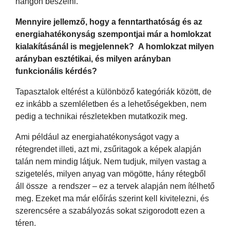
hangon beszélni.
Mennyire jellemző, hogy a fenntarthatóság és az
energiahatékonyság szempontjai már a homlokzat
kialakításánál is megjelennek? A homlokzat milyen
arányban esztétikai, és milyen arányban
funkcionális kérdés?
Tapasztalok eltérést a különböző kategóriák között, de
ez inkább a szemléletben és a lehetőségekben, nem
pedig a technikai részletekben mutatkozik meg.
Ami például az energiahatékonyságot vagy a
rétegrendet illeti, azt mi, zsűritagok a képek alapján
talán nem mindig látjuk. Nem tudjuk, milyen vastag a
szigetelés, milyen anyag van mögötte, hány rétegből
áll össze a rendszer – ez a tervek alapján nem ítélhető
meg. Ezeket ma már előírás szerint kell kivitelezni, és
szerencsére a szabályozás sokat szigorodott ezen a
téren.