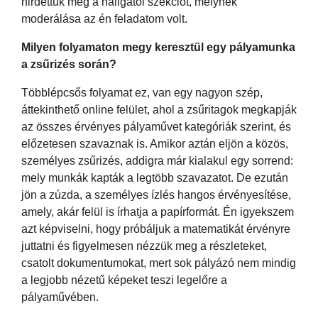
hirdettük meg a hallgatói szekciót, melynek
moderálása az én feladatom volt.
Milyen folyamaton megy keresztül egy pályamunka
a zsűrizés során?
Többlépcsős folyamat ez, van egy nagyon szép,
áttekinthető online felület, ahol a zsűritagok megkapják
az összes érvényes pályaművet kategóriák szerint, és
előzetesen szavaznak is. Amikor aztán eljön a közös,
személyes zsűrizés, addigra már kialakul egy sorrend:
mely munkák kapták a legtöbb szavazatot. De ezután
jön a zúzda, a személyes ízlés hangos érvényesítése,
amely, akár felül is írhatja a papírformát. Én igyekszem
azt képviselni, hogy próbáljuk a matematikát érvényre
juttatni és figyelmesen nézzük meg a részleteket,
csatolt dokumentumokat, mert sok pályázó nem mindig
a legjobb nézetű képeket teszi legelőre a
pályaművében.