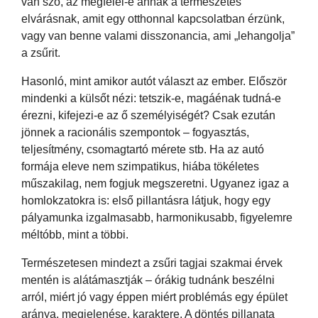
van szó, az megfelel-e annak a természetes
elvárásnak, amit egy otthonnal kapcsolatban érzünk,
vagy van benne valami disszonancia, ami „lehangolja”
a zsűrit.
Hasonló, mint amikor autót választ az ember. Először
mindenki a külsőt nézi: tetszik-e, magáénak tudná-e
érezni, kifejezi-e az ő személyiségét? Csak ezután
jönnek a racionális szempontok – fogyasztás,
teljesítmény, csomagtartó mérete stb. Ha az autó
formája eleve nem szimpatikus, hiába tökéletes
műszakilag, nem fogjuk megszeretni. Ugyanez igaz a
homlokzatokra is: első pillantásra látjuk, hogy egy
pályamunka izgalmasabb, harmonikusabb, figyelemre
méltóbb, mint a többi.
Természetesen mindezt a zsűri tagjai szakmai érvek
mentén is alátámasztják – órákig tudnánk beszélni
arról, miért jó vagy éppen miért problémás egy épület
aránya, megjelenése, karaktere. A döntés pillanata