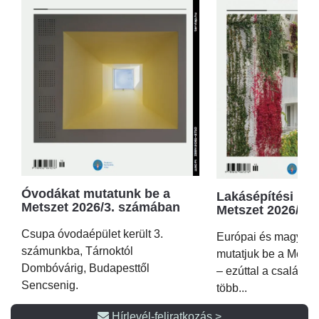
Óvodákat mutatunk be a
Lakásépítési kör
Metszet 2026/3. számában
Metszet 2026/2.
Csupa óvodaépület került 3.
Európai és magyar p
számunkba, Tárnoktól
mutatjuk be a Metsz
Dombóvárig, Budapesttől
– ezúttal a családi 
Sencsenig.
több...
Hírlevél-feliratkozás >