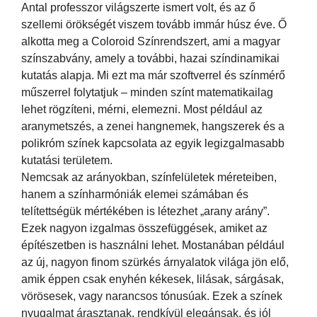
Antal professzor világszerte ismert volt, és az ő
szellemi örökségét viszem tovább immár húsz éve. Ő
alkotta meg a Coloroid Színrendszert, ami a magyar
színszabvány, amely a további, hazai színdinamikai
kutatás alapja. Mi ezt ma már szoftverrel és színmérő
műszerrel folytatjuk – minden színt matematikailag
lehet rögzíteni, mérni, elemezni. Most például az
aranymetszés, a zenei hangnemek, hangszerek és a
polikróm színek kapcsolata az egyik legizgalmasabb
kutatási területem.
Nemcsak az arányokban, színfelületek méreteiben,
hanem a színharmóniák elemei számában és
telítettségük mértékében is létezhet „arany arány”.
Ezek nagyon izgalmas összefüggések, amiket az
építészetben is használni lehet. Mostanában például
az új, nagyon finom szürkés árnyalatok világa jön elő,
amik éppen csak enyhén kékesek, lilásak, sárgásak,
vörösesek, vagy narancsos tónusúak. Ezek a színek
nyugalmat árasztanak, rendkívül elegánsak, és jól