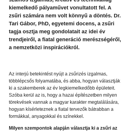
kiemelkedő pályaművet vonultatott fel. A
zsűri számára nem volt könnyű a döntés. Dr.
Tari Gábor, PhD, egyetemi docens, a zsűri
tagja osztja meg gondolatait az idei év
trendjeiről, a fiatal generáció merészségéről,
a nemzetközi inspirációkról.
Az interjú betekintést nyújt a zsűrizés izgalmas,
többlépcsős folyamatába, és abba, hogyan választják
ki a szakemberek az év legkiemelkedőbb épületeit.
Szóba kerül az is, hogy a hazai építészetben milyen
törekvések vannak a magyar karakter megtalálására,
hogyan kísérleteznek a fiatal tervezők bátrabban a
formákkal, anyagokkal és színekkel.
Milyen szempontok alapján választja ki a zsűri az