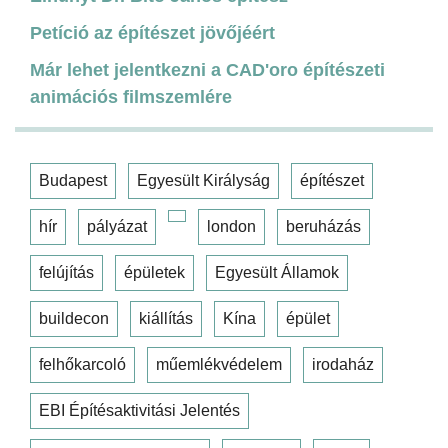
Petíció az építészet jövőjéért
Már lehet jelentkezni a CAD'oro építészeti
animációs filmszemlére
Budapest
Egyesült Királyság
építészet
hír
pályázat
london
beruházás
felújítás
épületek
Egyesült Államok
buildecon
kiállítás
Kína
épület
felhőkarcoló
műemlékvédelem
irodaház
EBI Építésaktivitási Jelentés