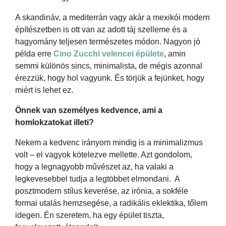
A skandináv, a mediterrán vagy akár a mexikói modern
építészetben is ott van az adott táj szelleme és a
hagyomány teljesen természetes módon. Nagyon jó
példa erre
Cino Zucchi velencei épülete
, amin
semmi különös sincs, minimalista, de mégis azonnal
érezzük, hogy hol vagyunk. És törjük a fejünket, hogy
miért is lehet ez.
Önnek van személyes kedvence, ami a
homlokzatokat illeti?
Nekem a kedvenc irányom mindig is a minimalizmus
volt – el vagyok kötelezve mellette. Azt gondolom,
hogy a legnagyobb művészet az, ha valaki a
legkevesebbel tudja a legtöbbet elmondani. A
posztmodern stílus keverése, az irónia, a sokféle
formai utalás hemzsegése, a radikális eklektika, tőlem
idegen. Én szeretem, ha egy épület tiszta,