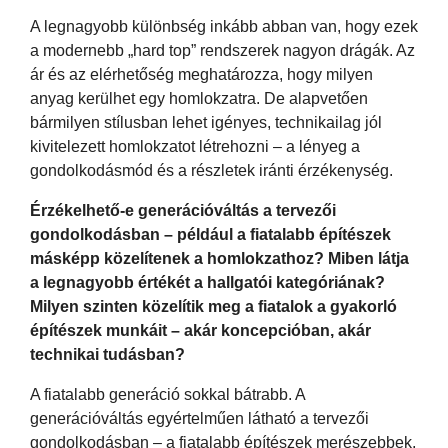
A legnagyobb különbség inkább abban van, hogy ezek
a modernebb „hard top” rendszerek nagyon drágák. Az
ár és az elérhetőség meghatározza, hogy milyen
anyag kerülhet egy homlokzatra. De alapvetően
bármilyen stílusban lehet igényes, technikailag jól
kivitelezett homlokzatot létrehozni – a lényeg a
gondolkodásmód és a részletek iránti érzékenység.
Érzékelhető-e generációváltás a tervezői
gondolkodásban – például a fiatalabb építészek
másképp közelítenek a homlokzathoz? Miben látja
a legnagyobb értékét a hallgatói kategóriának?
Milyen szinten közelítik meg a fiatalok a gyakorló
építészek munkáit – akár koncepcióban, akár
technikai tudásban?
A fiatalabb generáció sokkal bátrabb. A
generációváltás egyértelműen látható a tervezői
gondolkodásban – a fiatalabb építészek merészebbek,