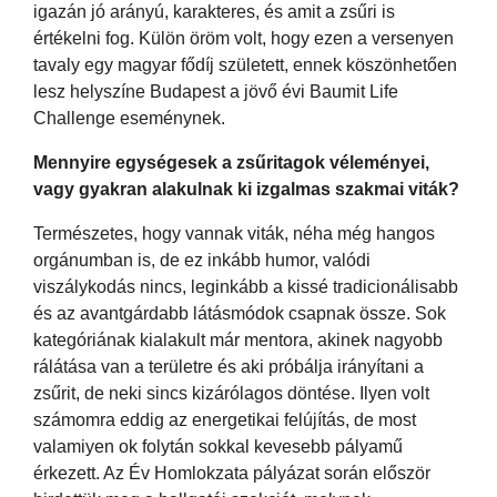
igazán jó arányú, karakteres, és amit a zsűri is
értékelni fog. Külön öröm volt, hogy ezen a versenyen
tavaly egy magyar fődíj született, ennek köszönhetően
lesz helyszíne Budapest a jövő évi Baumit Life
Challenge eseménynek.
Mennyire egységesek a zsűritagok véleményei,
vagy gyakran alakulnak ki izgalmas szakmai viták?
Természetes, hogy vannak viták, néha még hangos
orgánumban is, de ez inkább humor, valódi
viszálykodás nincs, leginkább a kissé tradicionálisabb
és az avantgárdabb látásmódok csapnak össze. Sok
kategóriának kialakult már mentora, akinek nagyobb
rálátása van a területre és aki próbálja irányítani a
zsűrit, de neki sincs kizárólagos döntése. Ilyen volt
számomra eddig az energetikai felújítás, de most
valamiyen ok folytán sokkal kevesebb pályamű
érkezett. Az Év Homlokzata pályázat során először