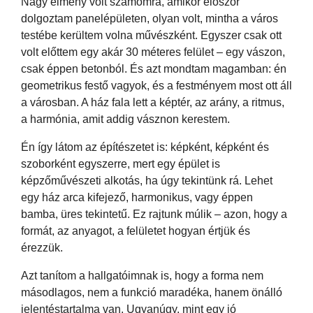
Nagy élmény volt számomra, amikor először
dolgoztam panelépületen, olyan volt, mintha a város
testébe kerültem volna művészként. Egyszer csak ott
volt előttem egy akár 30 méteres felület – egy vászon,
csak éppen betonból. És azt mondtam magamban: én
geometrikus festő vagyok, és a festményem most ott áll
a városban. A ház fala lett a képtér, az arány, a ritmus,
a harmónia, amit addig vásznon kerestem.
Én így látom az építészetet is: képként, képként és
szoborként egyszerre, mert egy épület is
képzőművészeti alkotás, ha úgy tekintünk rá. Lehet
egy ház arca kifejező, harmonikus, vagy éppen
bamba, üres tekintetű. Ez rajtunk múlik – azon, hogy a
formát, az anyagot, a felületet hogyan értjük és
érezzük.
Azt tanítom a hallgatóimnak is, hogy a forma nem
másodlagos, nem a funkció maradéka, hanem önálló
jelentéstartalma van. Ugyanúgy, mint egy jó