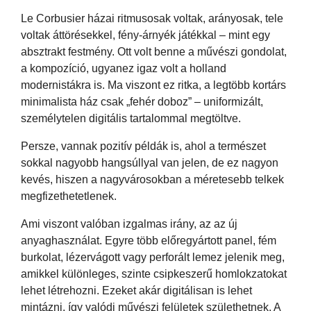
Le Corbusier házai ritmusosak voltak, arányosak, tele
voltak áttörésekkel, fény-árnyék játékkal – mint egy
absztrakt festmény. Ott volt benne a művészi gondolat,
a kompozíció, ugyanez igaz volt a holland
modernistákra is. Ma viszont ez ritka, a legtöbb kortárs
minimalista ház csak „fehér doboz” – uniformizált,
személytelen digitális tartalommal megtöltve.
Persze, vannak pozitív példák is, ahol a természet
sokkal nagyobb hangsúllyal van jelen, de ez nagyon
kevés, hiszen a nagyvárosokban a méretesebb telkek
megfizethetetlenek.
Ami viszont valóban izgalmas irány, az az új
anyaghasználat. Egyre több előregyártott panel, fém
burkolat, lézervágott vagy perforált lemez jelenik meg,
amikkel különleges, szinte csipkeszerű homlokzatokat
lehet létrehozni. Ezeket akár digitálisan is lehet
mintázni, így valódi művészi felületek születhetnek. A