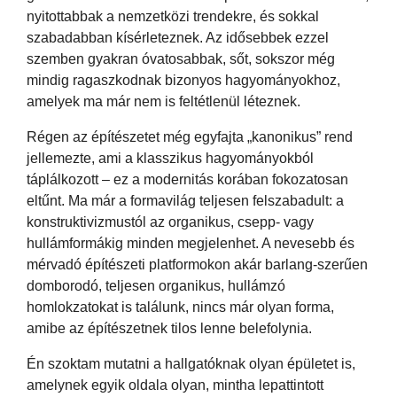
nyitottabbak a nemzetközi trendekre, és sokkal
szabadabban kísérleteznek. Az idősebbek ezzel
szemben gyakran óvatosabbak, sőt, sokszor még
mindig ragaszkodnak bizonyos hagyományokhoz,
amelyek ma már nem is feltétlenül léteznek.
Régen az építészetet még egyfajta „kanonikus” rend
jellemezte, ami a klasszikus hagyományokból
táplálkozott – ez a modernitás korában fokozatosan
eltűnt. Ma már a formavilág teljesen felszabadult: a
konstruktivizmustól az organikus, csepp- vagy
hullámformákig minden megjelenhet. A nevesebb és
mérvadó építészeti platformokon akár barlang-szerűen
domborodó, teljesen organikus, hullámzó
homlokzatokat is találunk, nincs már olyan forma,
amibe az építészetnek tilos lenne belefolynia.
Én szoktam mutatni a hallgatóknak olyan épületet is,
amelynek egyik oldala olyan, mintha lepattintott