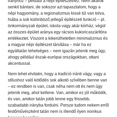
irányhoz – például a népi építészethez. Nem akarok
senkit bántani, de sokszor azt tapasztalom, hogy a
népi hagyomány, a regionalizmus kissé túl van tolva,
hiába a sok különböző jellegű építészeti funkció – pl.
önkormányzati épület, iskola vagy akár kórház, végül
az összes épület aránya egy rácsos kukoricaszárítóra
emlékeztet. Viszont a kikerülhetetlen minimalizmus és
a magyar népi építészet társítása – már ha ez
egyáltalán lehetséges – nem igazán jelenik meg úgy,
ahogy például észak-európai országokban, ottani
akcentussal.
Nem lehet elvitatni, hogy a tradíció iránti vágy, vagy a
stílushoz való kötődés sok alkotó szívében benne van
– ez rendben is van, csak néha nem ott és nem úgy
jelenik meg, ahol kellene. Van, amikor ez jól működik,
és van, amikor talán jobb lenne egy frissebb,
szabadabb irányba fordulni. Persze tudom nekem erről
festőművészként talán nem is illendő ilyen ironikus