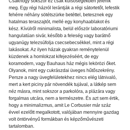
Csakhogy sokszor ez csak külsőségekben jelenik
meg. Egy régi házról lerántják a régi sátortetőt, lefestik
fehérre néhány sötétszürke betéttel, betesznek egy
hatalmas teraszajtót, mellé egy konyhaablakot és
kész. Kívülről minimalista, belül először laboratóriumi
hangulatúan sivár, később a feleség vagy barátnő
ugyanúgy telezsúfolja csecsebecsékkel, mint a régi
lakásokat. Az ilyen házak gyakran reménytelenül
küzdenek a homlokzat kifejezéséért, de egy
koramodern, vagy Bauhaus ház mégis lekörözi őket.
Olyanok, mint egy cukrászdai üveges hűtőszekrény.
Persze a nagy üvegfelületekhez nincs elég látnivaló,
mert a kert piciny pár növendék tujával, a látkép sem
néz másra, mint sokszor a parkolóra, a plázára vagy
forgalmas utcára, nem a természetre. És azt sem értik,
hogy a minimalizmus, amit Le Corbusier már száz
évvel ezelőtt megalkotott, valójában mennyire gazdag
volt öntörvényű formákban és képzőművészeti
tartalomban.