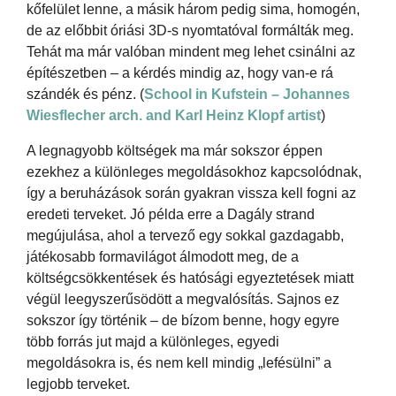
kőfelület lenne, a másik három pedig sima, homogén,
de az előbbit óriási 3D-s nyomtatóval formálták meg.
Tehát ma már valóban mindent meg lehet csinálni az
építészetben – a kérdés mindig az, hogy van-e rá
szándék és pénz. (
School in Kufstein – Johannes
Wiesflecher arch. and Karl Heinz Klopf artist
)
A legnagyobb költségek ma már sokszor éppen
ezekhez a különleges megoldásokhoz kapcsolódnak,
így a beruházások során gyakran vissza kell fogni az
eredeti terveket. Jó példa erre a Dagály strand
megújulása, ahol a tervező egy sokkal gazdagabb,
játékosabb formavilágot álmodott meg, de a
költségcsökkentések és hatósági egyeztetések miatt
végül leegyszerűsödött a megvalósítás. Sajnos ez
sokszor így történik – de bízom benne, hogy egyre
több forrás jut majd a különleges, egyedi
megoldásokra is, és nem kell mindig „lefésülni” a
legjobb terveket.