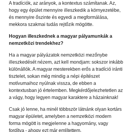
A tradíciók, az arányok, a kontextus számítanak. Az,
hogy egy épület mennyire illeszkedik a környezetébe,
és mennyire őszinte és egyedi a megformálása,
mekkora szakmai tudás rejtőzik mögötte.
Hogyan illeszkednek a magyar pályamunkák a
nemzetközi trendekhez?
Ha a magyar pályázatok nemzetközi mezőnybe
illeszkedését nézem, azt kell mondjam: sokszor inkább
különállók. A magyar mesterekben erős a tradíció iránti
tisztelet, sokan még mindig a népi építészet
motívumaihoz nyúlnak vissza, de ebben a
kontextusban jó értelemben. Megkérdőjelezhetetlen az
a vágy, hogy legyen magyar karaktere a házainknak!
Csak jó lenne, ha minél többször látnánk olyan kortárs
magyar épületet, amelyben a nemzetközi modern
forma mögött is megjelenne a hagyomány, vagy
fordítva - ahogy ezt már említettem.