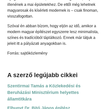
illenének a mai épületekhez. De ettől még lehetnek
magyarosak és kísérleti modernek is – csak finoman,
visszafogottan.
Szóval én abban bízom, hogy eljön az idő, amikor a
modern magyar építészet egyszerre lesz minimalista,
színes és tradícióból táplálkozó. Ennek már látjuk a
jeleit itt a pályázati anyagokban is.
Forrás: sajtóközlemény
A szerző legújabb cikkei
Szentirmai Tamás a Közlekedési és
Beruházási Minisztérium helyettes
államtitkára
Elhunyt Dr. Bitó János építész