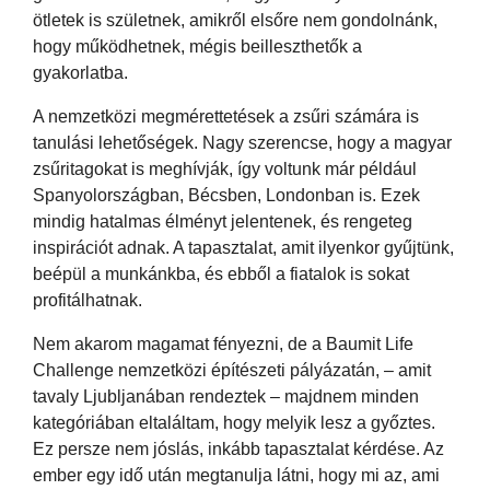
ötletek is születnek, amikről elsőre nem gondolnánk,
hogy működhetnek, mégis beilleszthetők a
gyakorlatba.
A nemzetközi megmérettetések a zsűri számára is
tanulási lehetőségek. Nagy szerencse, hogy a magyar
zsűritagokat is meghívják, így voltunk már például
Spanyolországban, Bécsben, Londonban is. Ezek
mindig hatalmas élményt jelentenek, és rengeteg
inspirációt adnak. A tapasztalat, amit ilyenkor gyűjtünk,
beépül a munkánkba, és ebből a fiatalok is sokat
profitálhatnak.
Nem akarom magamat fényezni, de a Baumit Life
Challenge nemzetközi építészeti pályázatán, – amit
tavaly Ljubljanában rendeztek – majdnem minden
kategóriában eltaláltam, hogy melyik lesz a győztes.
Ez persze nem jóslás, inkább tapasztalat kérdése. Az
ember egy idő után megtanulja látni, hogy mi az, ami