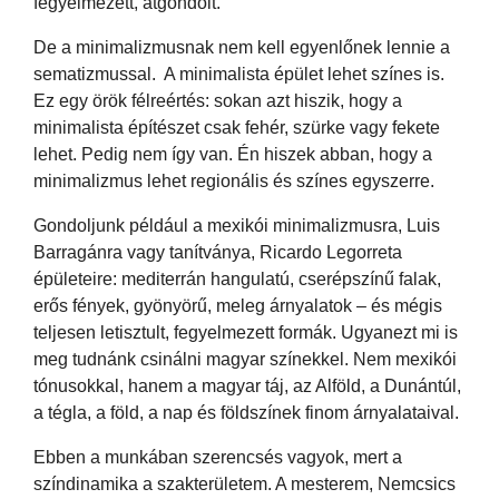
fegyelmezett, átgondolt.
De a minimalizmusnak nem kell egyenlőnek lennie a
sematizmussal. A minimalista épület lehet színes is.
Ez egy örök félreértés: sokan azt hiszik, hogy a
minimalista építészet csak fehér, szürke vagy fekete
lehet. Pedig nem így van. Én hiszek abban, hogy a
minimalizmus lehet regionális és színes egyszerre.
Gondoljunk például a mexikói minimalizmusra, Luis
Barragánra vagy tanítványa, Ricardo Legorreta
épületeire: mediterrán hangulatú, cserépszínű falak,
erős fények, gyönyörű, meleg árnyalatok – és mégis
teljesen letisztult, fegyelmezett formák. Ugyanezt mi is
meg tudnánk csinálni magyar színekkel. Nem mexikói
tónusokkal, hanem a magyar táj, az Alföld, a Dunántúl,
a tégla, a föld, a nap és földszínek finom árnyalataival.
Ebben a munkában szerencsés vagyok, mert a
színdinamika a szakterületem. A mesterem, Nemcsics