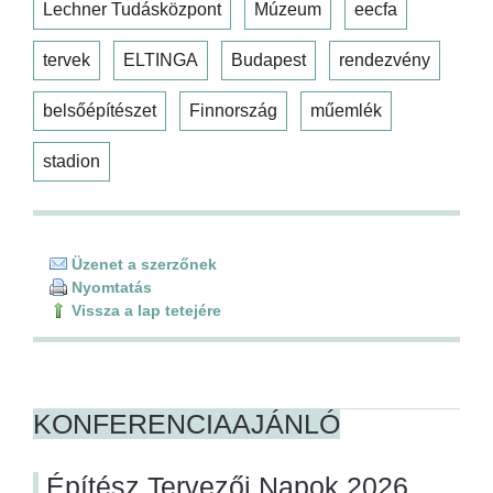
Lechner Tudásközpont
Múzeum
eecfa
tervek
ELTINGA
Budapest
rendezvény
belsőépítészet
Finnország
műemlék
stadion
Üzenet a szerzőnek
Nyomtatás
Vissza a lap tetejére
KONFERENCIAAJÁNLÓ
Építész Tervezői Napok 2026