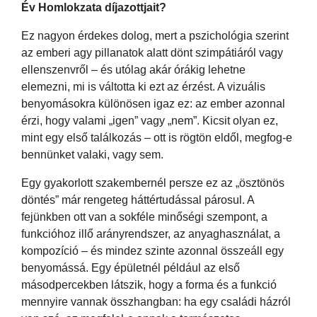
Év Homlokzata díjazottjait?
Ez nagyon érdekes dolog, mert a pszichológia szerint
az emberi agy pillanatok alatt dönt szimpátiáról vagy
ellenszenvről – és utólag akár órákig lehetne
elemezni, mi is váltotta ki ezt az érzést. A vizuális
benyomásokra különösen igaz ez: az ember azonnal
érzi, hogy valami „igen” vagy „nem”. Kicsit olyan ez,
mint egy első találkozás – ott is rögtön eldől, megfog-e
bennünket valaki, vagy sem.
Egy gyakorlott szakembernél persze ez az „ösztönös
döntés” már rengeteg háttértudással párosul. A
fejünkben ott van a sokféle minőségi szempont, a
funkcióhoz illő arányrendszer, az anyaghasználat, a
kompozíció – és mindez szinte azonnal összeáll egy
benyomássá. Egy épületnél például az első
másodpercekben látszik, hogy a forma és a funkció
mennyire vannak összhangban: ha egy családi házról