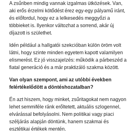
A zsűriben mindig vannak izgalmas ütközések. Van,
aki erős érzelmi kötődést érez egy-egy pályamű iránt,
és előfordul, hogy ez a lelkesedés meggyőzi a
többieket is. Ilyenkor változhat a sorrend, akár új
díjazott is születhet.
Idén például a hallgatói szekcióban külön öröm volt
látni, hogy szinte minden egyetem kapott valamilyen
elismerést. Ez jó visszajelzés: működik a párbeszéd a
fiatal generáció és a már praktizáló szakma között.
Van olyan szempont, ami az utóbbi években
felértékelődött a döntéshozatalban?
Én azt hiszem, hogy minket, zsűritagokat nem nagyon
lehet semmiféle ránk erőltetett, aktuális szlogennel,
elvárással befolyásolni. Nem politikai vagy piaci
széljárás alapján döntünk, hanem szakmai és
esztétikai értékek mentén.