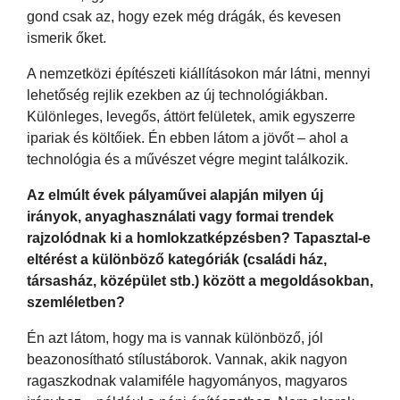
gond csak az, hogy ezek még drágák, és kevesen
ismerik őket.
A nemzetközi építészeti kiállításokon már látni, mennyi
lehetőség rejlik ezekben az új technológiákban.
Különleges, levegős, áttört felületek, amik egyszerre
ipariak és költőiek. Én ebben látom a jövőt – ahol a
technológia és a művészet végre megint találkozik.
Az elmúlt évek pályaművei alapján milyen új
irányok, anyaghasználati vagy formai trendek
rajzolódnak ki a homlokzatképzésben? Tapasztal-e
eltérést a különböző kategóriák (családi ház,
társasház, középület stb.) között a megoldásokban,
szemléletben?
Én azt látom, hogy ma is vannak különböző, jól
beazonosítható stílustáborok. Vannak, akik nagyon
ragaszkodnak valamiféle hagyományos, magyaros