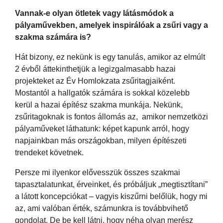
Vannak-e olyan ötletek vagy látásmódok a
pályaművekben, amelyek inspirálóak a zsűri vagy a
szakma számára is?
Hát bizony, ez nekünk is egy tanulás, amikor az elmúlt
2 évből áttekinthetjük a legizgalmasabb hazai
projekteket az Év Homlokzata zsűritagjaiként.
Mostantól a hallgatók számára is sokkal közelebb
kerül a hazai építész szakma munkája. Nekünk,
zsűritagoknak is fontos állomás az, amikor nemzetközi
pályaműveket láthatunk: képet kapunk arról, hogy
napjainkban más országokban, milyen építészeti
trendeket követnek.
Persze mi ilyenkor elővesszük összes szakmai
tapasztalatunkat, érveinket, és próbáljuk „megtisztítani”
a látott koncepciókat – vagyis kiszűrni belőlük, hogy mi
az, ami valóban érték, számunkra is továbbvihető
gondolat. De be kell látni, hogy néha olyan merész