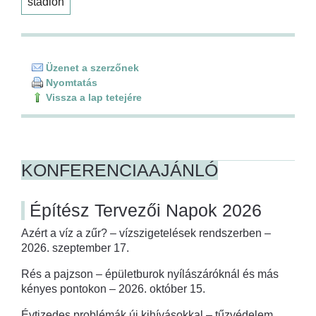
stadion
Üzenet a szerzőnek
Nyomtatás
Vissza a lap tetejére
KONFERENCIAAJÁNLÓ
Építész Tervezői Napok 2026
Azért a víz a zűr? – vízszigetelések rendszerben –
2026. szeptember 17.
Rés a pajzson – épületburok nyílászáróknál és más
kényes pontokon – 2026. október 15.
Évtizedes problémák új kihívásokkal – tűzvédelem