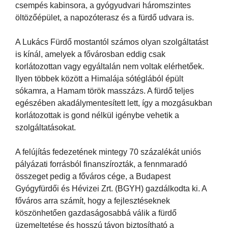
csempés kabinsora, a gyógyudvari háromszintes
öltözőépület, a napozóterasz és a fürdő udvara is.
A Lukács Fürdő mostantól számos olyan szolgáltatást
is kínál, amelyek a fővárosban eddig csak
korlátozottan vagy egyáltalán nem voltak elérhetőek.
Ilyen többek között a Himalája sótéglából épült
sókamra, a Hamam török masszázs. A fürdő teljes
egészében akadálymentesített lett, így a mozgásukban
korlátozottak is gond nélkül igénybe vehetik a
szolgáltatásokat.
A felújítás fedezetének mintegy 70 százalékát uniós
pályázati forrásból finanszírozták, a fennmaradó
összeget pedig a főváros cége, a Budapest
Gyógyfürdői és Hévizei Zrt. (BGYH) gazdálkodta ki. A
főváros arra számít, hogy a fejlesztéseknek
köszönhetően gazdaságosabbá válik a fürdő
üzemeltetése és hosszú távon biztosítható a