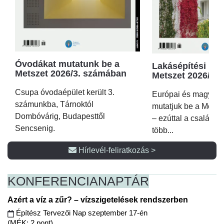
Óvodákat mutatunk be a
Lakásépítési kör
Metszet 2026/3. számában
Metszet 2026/2.
Csupa óvodaépület került 3.
Európai és magyar p
számunkba, Tárnoktól
mutatjuk be a Metsz
Dombóvárig, Budapesttől
– ezúttal a családi 
Sencsenig.
több...
Hírlevél-feliratkozás >
KONFERENCIA
NAPTÁR
Azért a víz a zűr? – vízszigetelések rendszerben
Építész Tervezői Nap szeptember 17-én
(MÉK: 2 pont)