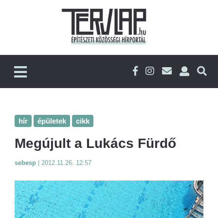
hír
épületek
cikk
Megújult a Lukács Fürdő
sebesp
|
2012.11.26. 12:57