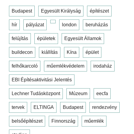
Budapest
Egyesült Királyság
építészet
hír
pályázat
london
beruházás
felújítás
épületek
Egyesült Államok
buildecon
kiállítás
Kína
épület
felhőkarcoló
műemlékvédelem
irodaház
EBI Építésaktivitási Jelentés
Lechner Tudásközpont
Múzeum
eecfa
tervek
ELTINGA
Budapest
rendezvény
belsőépítészet
Finnország
műemlék