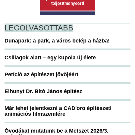
LEGOLVASOTTABB
Dunapark: a park, a város belép a házba!
Csillagok alatt – egy kupola új élete
Petíció az építészet jövőjéért
Elhunyt Dr. Bitó János építész
Már lehet jelentkezni a CAD'oro építészeti
animációs filmszemlére
Óvodákat mutatunk be a Metszet 2026/3.