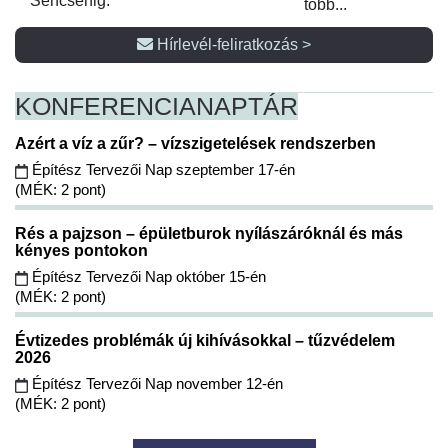
Sencsenig.
több...
Hírlevél-feliratkozás >
KONFERENCIA
NAPTÁR
Azért a víz a zűr? – vízszigetelések rendszerben
Építész Tervezői Nap szeptember 17-én
(MÉK: 2 pont)
Rés a pajzson – épületburok nyílászáróknál és más
kényes pontokon
Építész Tervezői Nap október 15-én
(MÉK: 2 pont)
Évtizedes problémák új kihívásokkal – tűzvédelem
2026
Építész Tervezői Nap november 12-én
(MÉK: 2 pont)