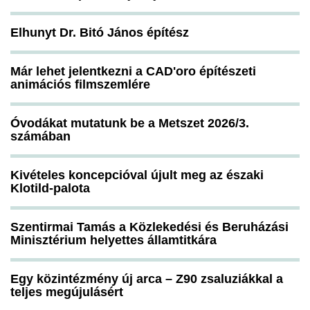
Elhunyt Dr. Bitó János építész
Már lehet jelentkezni a CAD'oro építészeti
animációs filmszemlére
Óvodákat mutatunk be a Metszet 2026/3.
számában
Kivételes koncepcióval újult meg az északi
Klotild-palota
Szentirmai Tamás a Közlekedési és Beruházási
Minisztérium helyettes államtitkára
Egy közintézmény új arca – Z90 zsaluziákkal a
teljes megújulásért