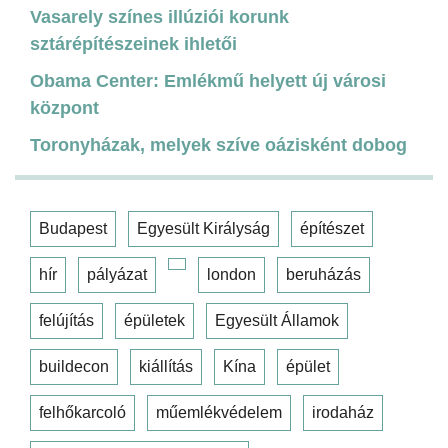
Vasarely színes illúziói korunk
sztárépítészeinek ihletői
Obama Center: Emlékmű helyett új városi
központ
Toronyházak, melyek szíve oázisként dobog
Budapest
Egyesült Királyság
építészet
hír
pályázat
london
beruházás
felújítás
épületek
Egyesült Államok
buildecon
kiállítás
Kína
épület
felhőkarcoló
műemlékvédelem
irodaház