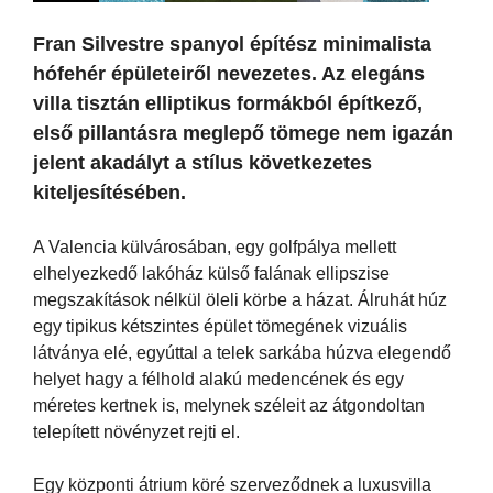
Fran Silvestre spanyol építész minimalista
hófehér épületeiről nevezetes. Az elegáns
villa tisztán elliptikus formákból építkező,
első pillantásra meglepő tömege nem igazán
jelent akadályt a stílus következetes
kiteljesítésében.
A Valencia külvárosában, egy golfpálya mellett
elhelyezkedő lakóház külső falának ellipszise
megszakítások nélkül öleli körbe a házat. Álruhát húz
egy tipikus kétszintes épület tömegének vizuális
látványa elé, egyúttal a telek sarkába húzva elegendő
helyet hagy a félhold alakú medencének és egy
méretes kertnek is, melynek széleit az átgondoltan
telepített növényzet rejti el.
Egy központi átrium köré szerveződnek a luxusvilla