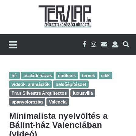
hír
családi házak
épületek
tervek
cikk
videók, animációk
belsőépítészet
Fran Silvestre Arquitectos
luxusvilla
spanyolország
Valencia
Minimalista nyelvöltés a
Bálint-ház Valenciában
(videó)