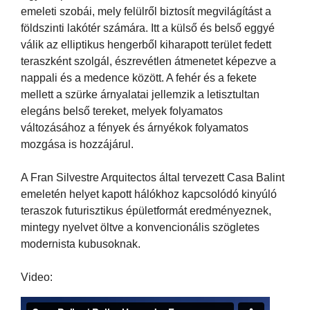
emeleti szobái, mely felülről biztosít megvilágítást a
földszinti lakótér számára. Itt a külső és belső eggyé
válik az elliptikus hengerből kiharapott terület fedett
teraszként szolgál, észrevétlen átmenetet képezve a
nappali és a medence között. A fehér és a fekete
mellett a szürke árnyalatai jellemzik a letisztultan
elegáns belső tereket, melyek folyamatos
változásához a fények és árnyékok folyamatos
mozgása is hozzájárul.
A Fran Silvestre Arquitectos által tervezett Casa Balint
emeletén helyet kapott hálókhoz kapcsolódó kinyúló
teraszok futurisztikus épületformát eredményeznek,
mintegy nyelvet öltve a konvencionális szögletes
modernista kubusoknak.
Video: