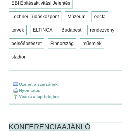
EBI Építésaktivitási Jelentés
Lechner Tudásközpont
Múzeum
eecfa
tervek
ELTINGA
Budapest
rendezvény
belsőépítészet
Finnország
műemlék
stadion
Üzenet a szerzőnek
Nyomtatás
Vissza a lap tetejére
KONFERENCIAAJÁNLÓ