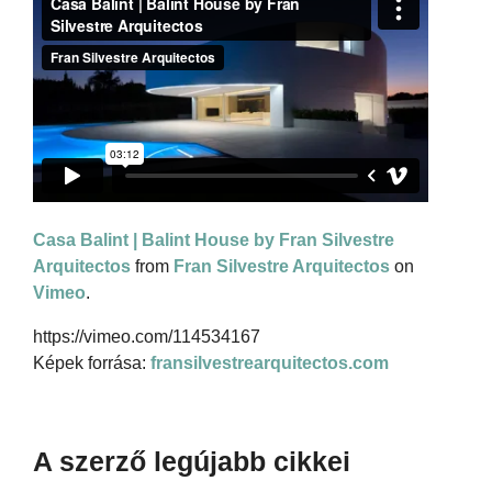
Casa Balint | Balint House by Fran Silvestre
Arquitectos
from
Fran Silvestre Arquitectos
on
Vimeo
.
https://vimeo.com/114534167
Képek forrása:
fransilvestrearquitectos.com
A szerző legújabb cikkei