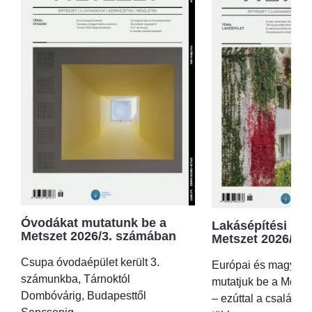
Óvodákat mutatunk be a
Lakásépítési kör
Metszet 2026/3. számában
Metszet 2026/2.
Csupa óvodaépület került 3.
Európai és magyar p
számunkba, Tárnoktól
mutatjuk be a Metsz
Dombóvárig, Budapesttől
– ezúttal a családi 