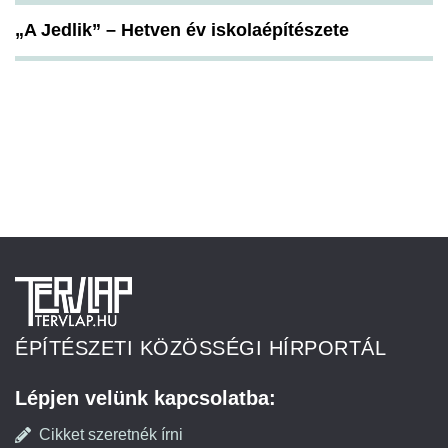
„A Jedlik” – Hetven év iskolaépítészete
ÉPÍTÉSZETI KÖZÖSSÉGI HÍRPORTÁL
Lépjen velünk kapcsolatba:
Cikket szeretnék írni