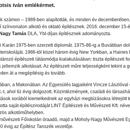
Kotsis Iván emlékérmet.
rtanak számon – 1989-ben alapították, és minden év decemberében
 színvonalon alkotó és oktató építésznek. 2016. december 15-é
Nagy Tamás
DLA, Ybl-díjas építésznek adományozta.
arán 1975-ben szerzett diplomát. 1975-86-ig a Buvátiban dol
teriskoláját. 1986-tól közel három évig New Yorkban, a Haines
ározó építészeti látásmódja kialakulásában: tiszta építészeti f
 jellemzik alkotásait. Az építészeti műre teljességként tekint a 
zéden át a megépítésig és tovább.
ájában, a Makonában. Az Egyesülés tagjaiként Vincze Lászlóval
-t, ahol tíz évig dolgozott. Közintézmények, családi és társash
tások sorából kiemelkednek az egyházi megbízásokra létrejött
ta saját építészirodáját LINT Építészeti és Művészeti Kft. név
közös alkotóműhelyben.
rművészeti Főiskolán óraadó, majd a Moholy-Nagy Művészeti 
0 évig az Építész Tanszék vezetője.