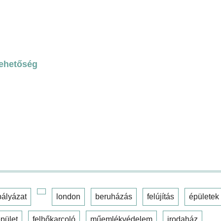
lehetőség
pályázat
london
beruházás
felújítás
épületek
pület
felhőkarcoló
műemlékvédelem
irodaház