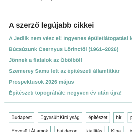
A szerző legújabb cikkei
A Jedlik nem vész el! Ingyenes épületlátogatási 
Búcsúzunk Csernyus Lőrinctől (1961–2026)
Jönnek a fiatalok az Öbölből!
Szemerey Samu lett az építészeti államtitkár
Prospektusok 2026 május
Építészeti topográfiák: negyven év után újra!
Budapest
Egyesült Királyság
építészet
hír
Egyesült Államok
buildecon
kiállítás
Kína
é