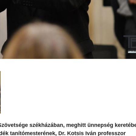
zövetsége székházában, meghitt ünnepség keretébe
ék tanítómesterének, Dr. Kotsis Iván professzor