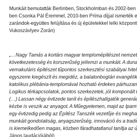
Munkáit bemutatták Berlinben, Stockholmban és 2002-ben a
ben Csonka Pál Éremmel, 2010-ben Príma díjjal ismerték e
zarándok-együttes felújítása és új épületekkel lelki központ
Vukoszávlyev Zorán)
„…Nagy Tamás a kortárs magyar templomépítészet nemzetközi
következetesség és korszerűség jellemzi a munkáit. A duna
vernakuláris építészet tűpontos szerkesztési szabályai hit
egyszerre kiegészít és megidéz, a balatonboglári evangéli
katolikus plébánia-templomával hozható érdekes párhuzamb
Logikus térkapcsolatok, pontos szerkezetek, jól komponál
(…) Lassan négy évtizede tanít és építészhallgatók generá
kézbe is veszik az anyagot. A Műegyetemen, majd az Ipar
egy évtizedig pedig az Építész Tanszék vezetője és megha
munkáit gondolatiság, anyagszerűség, innováció és a tradí
is kiemelkedően magas, közben fáradhatatlanul tanítja az ú
János laudációjából)