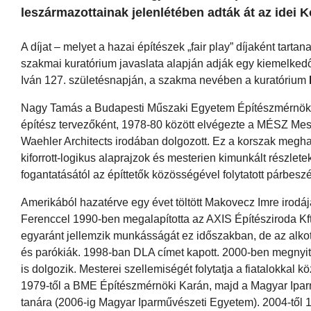
leszármazottainak jelenlétében adták át az idei 
A díjat – melyet a hazai építészek „fair play” díjaként ta
szakmai kuratórium javaslata alapján adják egy kiemelkedő
Iván 127. születésnapján, a szakma nevében a kuratórium
Nagy Tamás a Budapesti Műszaki Egyetem Építészmérnöki K
építész tervezőként, 1978-80 között elvégezte a MÉSZ Mes
Waehler Architects irodában dolgozott. Ez a korszak meghat
kiforrott-logikus alaprajzok és mesterien kimunkált részletek
fogantatásától az építtetők közösségével folytatott párbes
Amerikából hazatérve egy évet töltött Makovecz Imre irod
Ferenccel 1990-ben megalapította az AXIS Építésziroda Kft.
egyaránt jellemzik munkásságát ez időszakban, de az alko
és parókiák. 1998-ban DLA címet kapott. 2000-ben megnyitot
is dolgozik. Mesterei szellemiségét folytatja a fiatalokkal 
1979-től a BME Építészmérnöki Karán, majd a Magyar Ipa
tanára (2006-ig Magyar Iparművészeti Egyetem). 2004-től 1