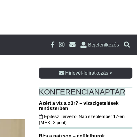
Bejelentkezés
Hírlevél-feliratkozás >
KONFERENCIA
NAPTÁR
Azért a víz a zűr? – vízszigetelések
rendszerben
Építész Tervezői Nap szeptember 17-én
(MÉK: 2 pont)
Rés a pajzson – épületburok