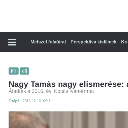
Metszet folyóirat
Perspektíva kisfilmek
Ko
hír
díj
Nagy Tamás nagy elismerése: a 
Átadták a 2016. évi Kotsis Iván-érmet
Csépé
|
2016.12.16. 09:11