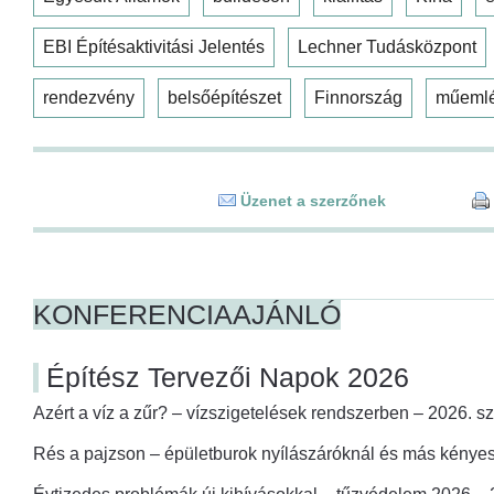
EBI Építésaktivitási Jelentés
Lechner Tudásközpont
rendezvény
belsőépítészet
Finnország
műeml
Üzenet a szerzőnek
KONFERENCIAAJÁNLÓ
Építész Tervezői Napok 2026
Azért a víz a zűr? – vízszigetelések rendszerben – 2026. s
Rés a pajzson – épületburok nyílászáróknál és más kényes