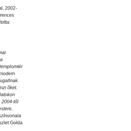
l, 2002-
erences
totta:
mai
 a
 templomtér
i modern
ugallnak.
mzi őket.
rlatokon
 2004-től
stere,
színvonala
észlet Golda