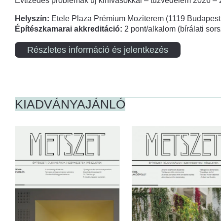
Évtizedes problémák új kihívásokkal – tűzvédelem 2026 –
Helyszín:
Etele Plaza Prémium Moziterem (1119 Budapest,
Építészkamarai akkreditáció:
2 pont/alkalom (bírálati so
Részletes információ és jelentkezés
KIADVÁNYAJÁNLÓ