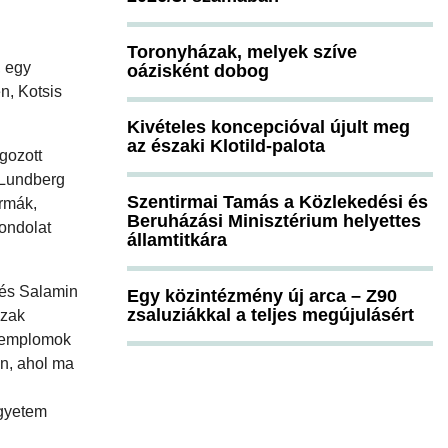
Toronyházak, melyek szíve
, egy
oázisként dobog
n, Kotsis
Kivételes koncepcióval újult meg
az északi Klotild-palota
gozott
 Lundberg
Szentirmai Tamás a Közlekedési és
ormák,
Beruházási Minisztérium helyettes
gondolat
államtitkára
 és Salamin
Egy közintézmény új arca – Z90
zsaluziákkal a teljes megújulásért
ázak
 templomok
en, ahol ma
Egyetem