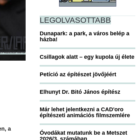
LEGOLVASOTTABB
Dunapark: a park, a város belép a
házba!
Csillagok alatt – egy kupola új élete
Petíció az építészet jövőjéért
Elhunyt Dr. Bitó János építész
Már lehet jelentkezni a CAD'oro
építészeti animációs filmszemlére
n, a
Óvodákat mutatunk be a Metszet
2026/3. számában