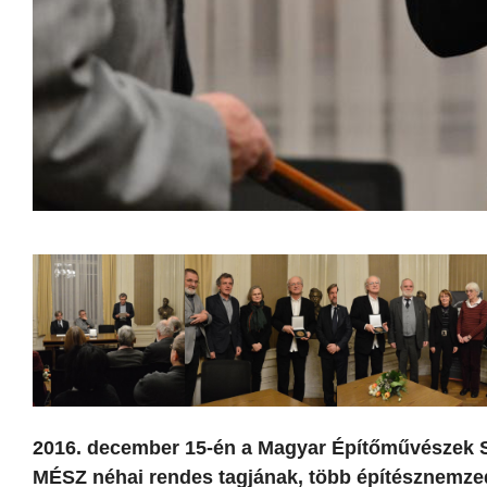
2016. december 15-én a Magyar Építőművészek S
MÉSZ néhai rendes tagjának, több építésznemzed