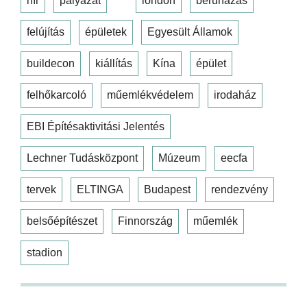
hír
pályázat
london
beruházás
felújítás
épületek
Egyesült Államok
buildecon
kiállítás
Kína
épület
felhőkarcoló
műemlékvédelem
irodaház
EBI Építésaktivitási Jelentés
Lechner Tudásközpont
Múzeum
eecfa
tervek
ELTINGA
Budapest
rendezvény
belsőépítészet
Finnország
műemlék
stadion