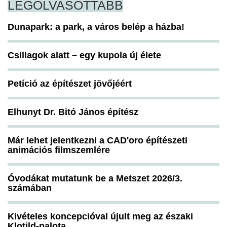
LEGOLVASOTTABB
Dunapark: a park, a város belép a házba!
Csillagok alatt – egy kupola új élete
Petíció az építészet jövőjéért
Elhunyt Dr. Bitó János építész
Már lehet jelentkezni a CAD'oro építészeti
animációs filmszemlére
Óvodákat mutatunk be a Metszet 2026/3.
számában
Kivételes koncepcióval újult meg az északi
Klotild-palota