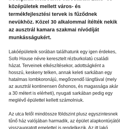
középületek mellett város- és
termékfejlesztési tervek is fűződnek
nevükhöz. Közel 30 alkalommal ítélték nekik
az ausztrál kamara szakmai nívódíját
munkásságukért.
Lakóépületeik sorában találhatunk egy igen érdekes,
Sofo House névre keresztelt rézburkolatú családi
házat. Terveinek elkészítésekor, adottságként a
hosszú, keskeny telken, annak keleti sarkában egy
hatalmas lombkoronájú, megőrzendő lángfával (mely
az ausztrál kontinensen őshonos, és magassága akár
a 30 métert is elérheti), nyugati sarkában pedig egy
meglévő épülettel kellett számolniuk.
Az utca felől mindössze földszint plusz egyszintesnek
tűnő ház valójában harmadik, az épület alapkontúrjától
visszaugratott emelettel is rendelkezik. Az itt lakó