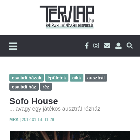
családi házak
épületek
cikk
ausztrál
családi ház
réz
Sofo House
... avagy egy játékos ausztrál rézház
MRK
|
2012.01.18. 11:29