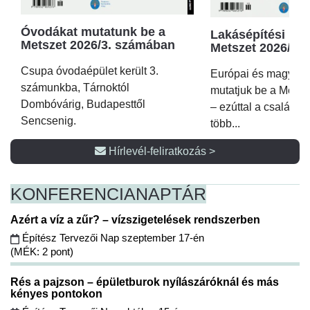
Óvodákat mutatunk be a
Lakásépítési kör
Metszet 2026/3. számában
Metszet 2026/2.
Csupa óvodaépület került 3.
Európai és magyar p
számunkba, Tárnoktól
mutatjuk be a Metsz
Dombóvárig, Budapesttől
– ezúttal a családi 
Sencsenig.
több...
Hírlevél-feliratkozás >
KONFERENCIA
NAPTÁR
Azért a víz a zűr? – vízszigetelések rendszerben
Építész Tervezői Nap szeptember 17-én
(MÉK: 2 pont)
Rés a pajzson – épületburok nyílászáróknál és más
kényes pontokon