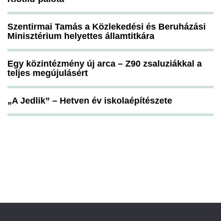
Szentirmai Tamás a Közlekedési és Beruházási
Minisztérium helyettes államtitkára
Egy közintézmény új arca – Z90 zsaluziákkal a
teljes megújulásért
„A Jedlik” – Hetven év iskolaépítészete