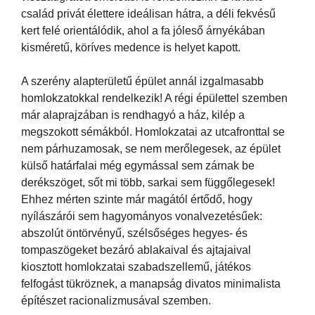
család privát élettere ideálisan hátra, a déli fekvésű
kert felé orientálódik, ahol a fa jóleső árnyékában
kisméretű, köríves medence is helyet kapott.
A szerény alapterületű épület annál izgalmasabb
homlokzatokkal rendelkezik! A régi épülettel szemben
már alaprajzában is rendhagyó a ház, kilép a
megszokott sémákból. Homlokzatai az utcafronttal se
nem párhuzamosak, se nem merőlegesek, az épület
külső határfalai még egymással sem zárnak be
derékszöget, sőt mi több, sarkai sem függőlegesek!
Ehhez mérten szinte már magától értődő, hogy
nyílászárói sem hagyományos vonalvezetésűek:
abszolút öntörvényű, szélsőséges hegyes- és
tompaszögeket bezáró ablakaival és ajtajaival
kiosztott homlokzatai szabadszellemű, játékos
felfogást tükröznek, a manapság divatos minimalista
építészet racionalizmusával szemben.