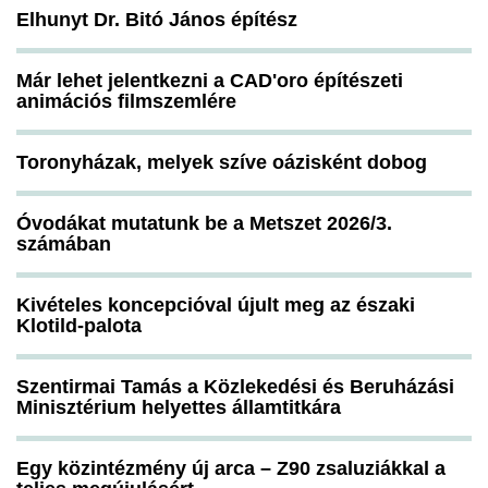
Elhunyt Dr. Bitó János építész
Már lehet jelentkezni a CAD'oro építészeti
animációs filmszemlére
Toronyházak, melyek szíve oázisként dobog
Óvodákat mutatunk be a Metszet 2026/3.
számában
Kivételes koncepcióval újult meg az északi
Klotild-palota
Szentirmai Tamás a Közlekedési és Beruházási
Minisztérium helyettes államtitkára
Egy közintézmény új arca – Z90 zsaluziákkal a