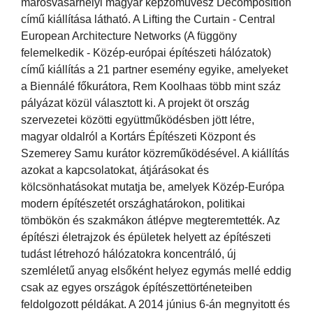
marosvásárhelyi magyar képzőművész Decomposition
című kiállítása látható. A Lifting the Curtain - Central
European Architecture Networks (A függöny
felemelkedik - Közép-európai építészeti hálózatok)
című kiállítás a 21 partner esemény egyike, amelyeket
a Biennálé főkurátora, Rem Koolhaas több mint száz
pályázat közül választott ki. A projekt öt ország
szervezetei közötti együttműködésben jött létre,
magyar oldalról a Kortárs Építészeti Központ és
Szemerey Samu kurátor közreműködésével. A kiállítás
azokat a kapcsolatokat, átjárásokat és
kölcsönhatásokat mutatja be, amelyek Közép-Európa
modern építészetét országhatárokon, politikai
tömbökön és szakmákon átlépve megteremtették. Az
építészi életrajzok és épületek helyett az építészeti
tudást létrehozó hálózatokra koncentráló, új
szemléletű anyag elsőként helyez egymás mellé eddig
csak az egyes országok építészettörténeteiben
feldolgozott példákat. A 2014 június 6-án megnyitott és