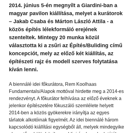
2014. június 5-én megnyílt a Giardini-ban a
magyar pavilon kiállítása, melyet a kurátorok
– Jakab Csaba és Márton László Attila - a
közös építés lélekformáló erejének
szenteltek. Mintegy 20 munka közül
választotta ki a zsűri az Építés/Buliding című
koncepciót, mely az előző két kiállítás, az
építészeti rajz és modell szerves folytatása
kíván lenni.
A biennálé idei főkurátora, Rem Koolhaas
Fundamentals/Alapok mottóval hirdette meg a 2014-es
rendezvényt. A főkurátor felhívása az előző éveknek a
jelenkor építészetére fókuszáló szemlélete helyett
2014-ben a közös gyökerekre irányítja az egyes
tárlatok alkotóinak figyelmét. Az idei biennálé három
kapcsolódó kiállítási egységből áll, melyek mindegyike