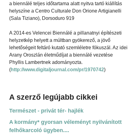
a biennálé teljes időtartama alatt nyitva tartó kiállítás
helyszíne a Centro Culturale Don Orione Artigianelli
(Sala Tiziano), Dorsoduro 919
A 2014-es Velencei Biennálé a pillanatnyi építészeti
helyzetkép helyett a múltban gyökerező, a jövő
lehetőségeit feltáró kutató szemléletre fókuszál. Az idei
Arany Oroszlán életműdíjat a biennálé vezetése
Phyllis Lambertnek adományozta.
(
http://www.digitaljournal.com/pr/1970742
)
A szerző legújabb cikkei
Természet - privát tér- hajlék
A kormány* gyorsan véleményt nyilvánított
felhőkarcoló ügyben....