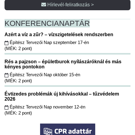
Hírlevél-feliratkozás >
KONFERENCIA
NAPTÁR
Azért a víz a zűr? – vízszigetelések rendszerben
Építész Tervezői Nap szeptember 17-én
(MÉK: 2 pont)
Rés a pajzson – épületburok nyílászáróknál és más
kényes pontokon
Építész Tervezői Nap október 15-én
(MÉK: 2 pont)
Évtizedes problémák új kihívásokkal – tűzvédelem
2026
Építész Tervezői Nap november 12-én
(MÉK: 2 pont)