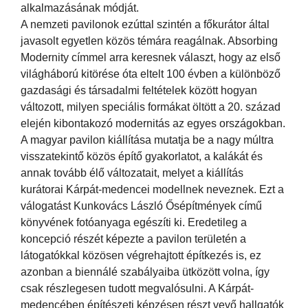
alkalmazásának módját.
A nemzeti pavilonok ezúttal szintén a főkurátor által
javasolt egyetlen közös témára reagálnak. Absorbing
Modernity címmel arra keresnek választ, hogy az első
világháború kitörése óta eltelt 100 évben a különböző
gazdasági és társadalmi feltételek között hogyan
változott, milyen speciális formákat öltött a 20. század
elején kibontakozó modernitás az egyes országokban.
A magyar pavilon kiállítása mutatja be a nagy múltra
visszatekintő közös építő gyakorlatot, a kalákát és
annak tovább élő változatait, melyet a kiállítás
kurátorai Kárpát-medencei modellnek neveznek. Ezt a
válogatást Kunkovács László Ősépítmények című
könyvének fotóanyaga egészíti ki. Eredetileg a
koncepció részét képezte a pavilon területén a
látogatókkal közösen végrehajtott építkezés is, ez
azonban a biennálé szabályaiba ütközött volna, így
csak részlegesen tudott megvalósulni. A Kárpát-
medencében építészeti képzésen részt vevő hallgatók