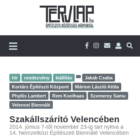
hír
rendezvény
kiállítás
Jakab Csaba
Kortárs Építészti Központ
Márton László Attila
Phyllis Lambert
Rem Koolhaas
Szemerey Samu
Velencei Biennálé
Szakállszárító Velencében
2014. június 7-től november 23-ig tart nyitva a
14. Nemzetközi Építészeti Biennálé Velencében