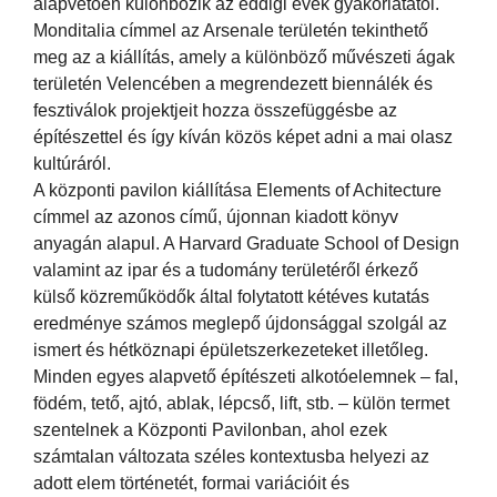
alapvetően különbözik az eddigi évek gyakorlatától.
Monditalia címmel az Arsenale területén tekinthető
meg az a kiállítás, amely a különböző művészeti ágak
területén Velencében a megrendezett biennálék és
fesztiválok projektjeit hozza összefüggésbe az
építészettel és így kíván közös képet adni a mai olasz
kultúráról.
A központi pavilon kiállítása Elements of Achitecture
címmel az azonos című, újonnan kiadott könyv
anyagán alapul. A Harvard Graduate School of Design
valamint az ipar és a tudomány területéről érkező
külső közreműködők által folytatott kétéves kutatás
eredménye számos meglepő újdonsággal szolgál az
ismert és hétköznapi épületszerkezeteket illetőleg.
Minden egyes alapvető építészeti alkotóelemnek – fal,
födém, tető, ajtó, ablak, lépcső, lift, stb. – külön termet
szentelnek a Központi Pavilonban, ahol ezek
számtalan változata széles kontextusba helyezi az
adott elem történetét, formai variációit és