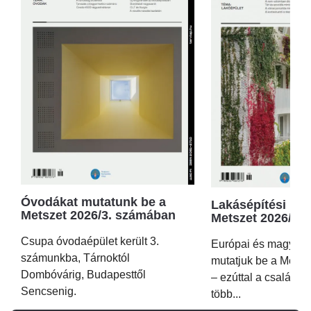
Óvodákat mutatunk be a
Lakásépítési kör
Metszet 2026/3. számában
Metszet 2026/2.
Csupa óvodaépület került 3.
Európai és magyar p
számunkba, Tárnoktól
mutatjuk be a Metsz
Dombóvárig, Budapesttől
– ezúttal a családi 
Sencsenig.
több...