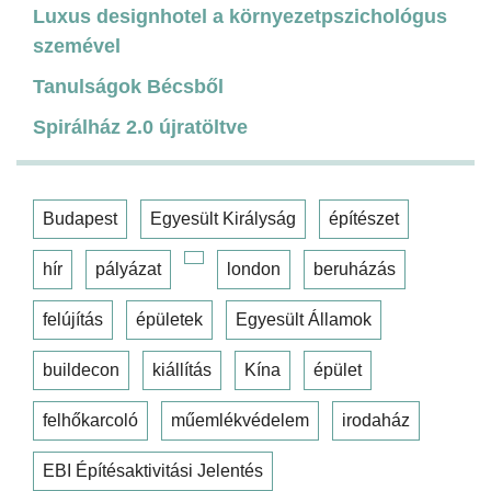
Luxus designhotel a környezetpszichológus
szemével
Tanulságok Bécsből
Spirálház 2.0 újratöltve
Budapest
Egyesült Királyság
építészet
hír
pályázat
london
beruházás
felújítás
épületek
Egyesült Államok
buildecon
kiállítás
Kína
épület
felhőkarcoló
műemlékvédelem
irodaház
EBI Építésaktivitási Jelentés