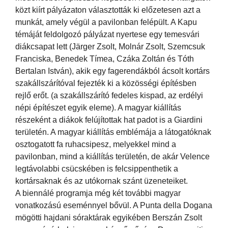
közt kiírt pályázaton választották ki előzetesen azt a
munkát, amely végül a pavilonban felépült. A Kapu
témáját feldolgozó pályázat nyertese egy temesvári
diákcsapat lett (Järger Zsolt, Molnár Zsolt, Szemcsuk
Franciska, Benedek Tímea, Czáka Zoltán és Tóth
Bertalan István), akik egy fagerendákból ácsolt kortárs
szakállszárítóval fejezték ki a közösségi építésben
rejlő erőt. (a szakállszárító fedeles kispad, az erdélyi
népi építészet egyik eleme). A magyar kiállítás
részeként a diákok felújítottak hat padot is a Giardini
területén. A magyar kiállítás emblémája a látogatóknak
osztogatott fa ruhacsipesz, melyekkel mind a
pavilonban, mind a kiállítás területén, de akár Velence
legtávolabbi csücskében is felcsippenthetik a
kortársaknak és az utókornak szánt üzeneteiket.
A biennálé programja még két további magyar
vonatkozású eseménnyel bővül. A Punta della Dogana
mögötti hajdani sóraktárak egyikében Berszán Zsolt