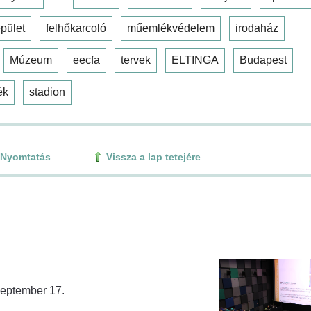
pület
felhőkarcoló
műemlékvédelem
irodaház
Múzeum
eecfa
tervek
ELTINGA
Budapest
ék
stadion
Nyomtatás
Vissza a lap tetejére
zeptember 17.