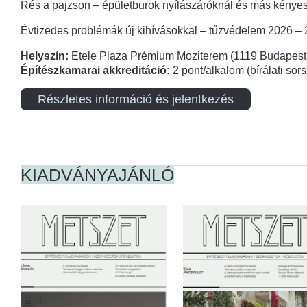
Rés a pajzson – épületburok nyílászáróknál és más kényes
Évtizedes problémák új kihívásokkal – tűzvédelem 2026 –
Helyszín:
Etele Plaza Prémium Moziterem (1119 Budapest,
Építészkamarai akkreditáció:
2 pont/alkalom (bírálati so
Részletes információ és jelentkezés
KIADVÁNYAJÁNLÓ