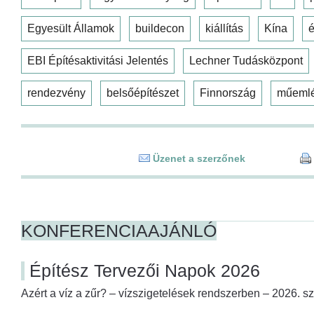
Egyesült Államok
buildecon
kiállítás
Kína
é
EBI Építésaktivitási Jelentés
Lechner Tudásközpont
rendezvény
belsőépítészet
Finnország
műeml
Üzenet a szerzőnek
KONFERENCIAAJÁNLÓ
Építész Tervezői Napok 2026
Azért a víz a zűr? – vízszigetelések rendszerben – 2026. s