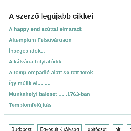
A szerző legújabb cikkei
A happy end ezúttal elmaradt
Altemplom Felsővároson
Ínséges idők...
A kálvária folytatódik...
A templompadló alatt sejtett terek
Így múlik el.........
Munkahelyi baleset ......1763-ban
Templomfelújítás
Budapest
Egyesült Királyság
építészet
hír