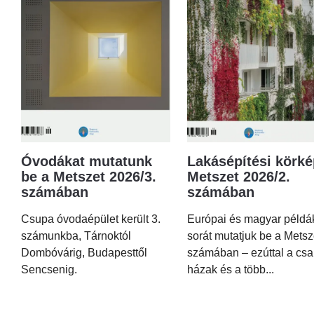
Óvodákat mutatunk
Lakásépítési körké
be a Metszet 2026/3.
Metszet 2026/2.
számában
számában
Csupa óvodaépület került 3.
Európai és magyar példá
számunkba, Tárnoktól
sorát mutatjuk be a Metsz
Dombóvárig, Budapesttől
számában – ezúttal a csa
Sencsenig.
házak és a több...