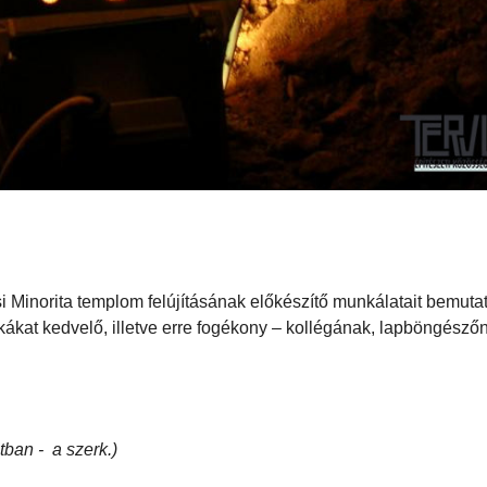
i Minorita templom felújításának előkészítő munkálatait bemuta
kákat kedvelő, illetve erre fogékony – kollégának, lapböngésző
tban - a szerk.)