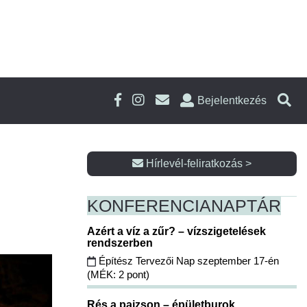
Bejelentkezés
Hírlevél-feliratkozás >
KONFERENCIA
NAPTÁR
Azért a víz a zűr? – vízszigetelések
rendszerben
Építész Tervezői Nap szeptember 17-én
(MÉK: 2 pont)
Rés a pajzson – épületburok