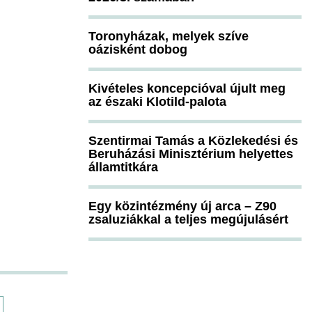
Toronyházak, melyek szíve
oázisként dobog
Kivételes koncepcióval újult meg
az északi Klotild-palota
Szentirmai Tamás a Közlekedési és
Beruházási Minisztérium helyettes
államtitkára
Egy közintézmény új arca – Z90
zsaluziákkal a teljes megújulásért