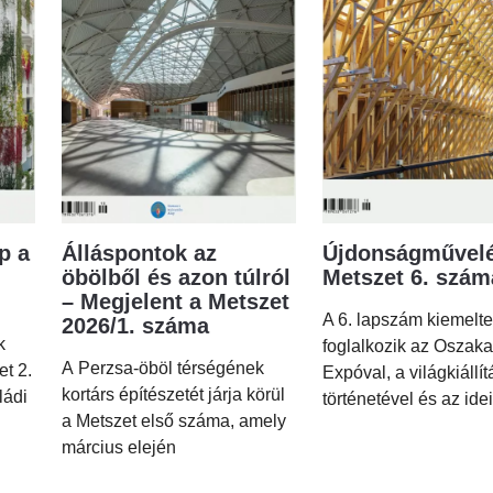
p a
Álláspontok az
Újdonságművelé
öbölből és azon túlról
Metszet 6. szá
– Megjelent a Metszet
A 6. lapszám kiemelt
2026/1. száma
k
foglalkozik az Oszaka
A Perzsa-öböl térségének
et 2.
Expóval, a világkiállí
kortárs építészetét járja körül
ládi
történetével és az idei
a Metszet első száma, amely
március elején