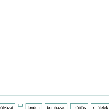
pályázat
london
beruházás
felújítás
épületek