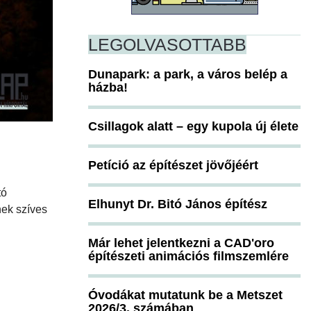
LEGOLVASOTTABB
Dunapark: a park, a város belép a
házba!
Csillagok alatt – egy kupola új élete
Petíció az építészet jövőjéért
tó
Elhunyt Dr. Bitó János építész
nek szíves
Már lehet jelentkezni a CAD'oro
építészeti animációs filmszemlére
Óvodákat mutatunk be a Metszet
2026/3. számában