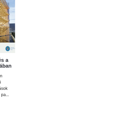
s a
mában
en
i
tások
 pa...