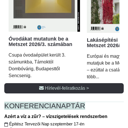
Óvodákat mutatunk be a
Lakásépítési kör
Metszet 2026/3. számában
Metszet 2026/2.
Csupa óvodaépület került 3.
Európai és magyar p
számunkba, Tárnoktól
mutatjuk be a Metsz
Dombóvárig, Budapesttől
– ezúttal a családi 
Sencsenig.
több...
Hírlevél-feliratkozás >
KONFERENCIA
NAPTÁR
Azért a víz a zűr? – vízszigetelések rendszerben
Építész Tervezői Nap szeptember 17-én