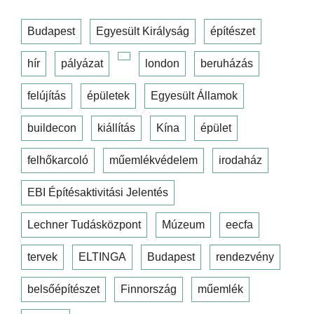
Budapest
Egyesült Királyság
építészet
hír
pályázat
london
beruházás
felújítás
épületek
Egyesült Államok
buildecon
kiállítás
Kína
épület
felhőkarcoló
műemlékvédelem
irodaház
EBI Építésaktivitási Jelentés
Lechner Tudásközpont
Múzeum
eecfa
tervek
ELTINGA
Budapest
rendezvény
belsőépítészet
Finnország
műemlék