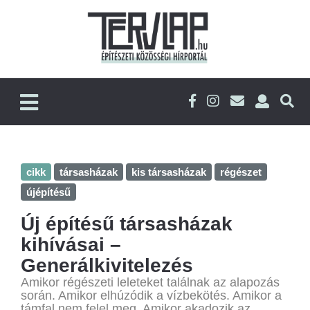
cikk
társasházak
kis társasházak
régészet
újépítésű
Új építésű társasházak
kihívásai –
Generálkivitelezés
Amikor régészeti leleteket találnak az alapozás
során. Amikor elhúzódik a vízbekötés. Amikor a
támfal nem felel meg. Amikor akadozik az