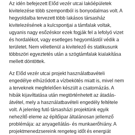
Az idén befejezett Előd vezér utcai lakóépületek
kivitelezése több szempontból is bonyodalmas volt. A
hegyoldalba tervezett több lakásos társasház
kivitelezésének a kulcspontjai a támfalak voltak,
ugyanis nagy esőzéskor ezek fogják fel a lefolyó vizet
és hordalékot, vagy esetleges hegyomlástól védik a
területet. Nem véletlenül a kivitelező és statikusunk
többszöri egyeztetés után a szögtámfalak kialakítása
mellett döntöttek.
Az Előd vezér utcai projekt használatbavételi
engedélye elhúzódott a vízbekötés miatt is, mivel nem
a terveknek megfelelően készült a csatornázás. A
hibák kijavíttatása után megtörténhetett az átadás-
átvétel, mely a használatbavételi engedély feltétele
volt. A jelenleg futó társasházi projektünk egyik
nehezítő eleme az építőipar általánosan jellemző
problémája: az anyagellátás- és munkaerőhiány. A
projektmenedzsereink rengeteg időt és energiát