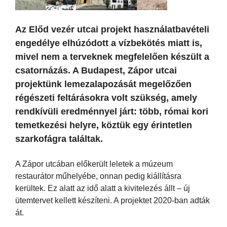
Az Előd vezér utcai projekt használatbavételi
engedélye elhúzódott a vízbekötés miatt is,
mivel nem a terveknek megfelelően készült a
csatornázás. A Budapest, Zápor utcai
projektünk lemezalapozását megelőzően
régészeti feltárásokra volt szükség, amely
rendkívüli eredménnyel járt: több, római kori
temetkezési helyre, köztük egy érintetlen
szarkofágra találtak.
A Zápor utcában előkerült leletek a múzeum
restaurátor műhelyébe, onnan pedig kiállításra
kerültek. Ez alatt az idő alatt a kivitelezés állt – új
ütemtervet kellett készíteni. A projektet 2020-ban adták
át.