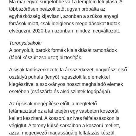
Ma már egyre sürgetőbbé vált a templom felújítása. A
többszörösen beázott tetőt ugyan próbálta az
egyházközség kijavítani, azonban a szűkös anyagi
források miatt, csak ideiglenes megoldásokat tudtak
elvégezni. 2020-ban azonban mindez megváltozott.
Toronysisakok:
A bonyolult, barokk formák kialakítását ramonádok
(fából készült zsaluzat) biztosítják.
A sisak tartószerkezete fa ácsszerkezet: nagyrészt első
osztályú puhafa (fenyő) ragasztott fa elemekkel
kiegészítve, a szokványos hosszt meghaladó elemek
esetében (császárfa és alsó szintek fogópárjai).
Az új sisak megépítése előtt, a megfelelő
letámasztáshoz a fal tetején egy vasbeton koszorút
kellett készíteni. A koszorú az íves felfalazásokon is
végigfut. A torony külső sarkaiban a koszorú mellett,
azzal megegyező magasságáig felfalazás készül.