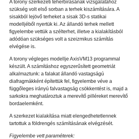
A torony szerkezeti teherbírásának vizsgálatához
szükség volt első sorban a terhek kiszámítására. A
sisakból lejövő terheket a sisak 3D-s statikai
modelljéből nyertük ki. Az állandó terhek mellett
figyelembe vettük a szélterhet, illetve a kialakításból
adódóan szükséges volt a szeizmikus számítás
elvégése is.
A torony végleges modellje AxisVM13 programmal
készült. A számításhoz egyszerűsített geometriát
alkalmaztunk: a falakat állandó vastagságú
diafragmákként építettük fel, figyelembe véve a
függőleges irányú falvastagság csökkentést is, majd a
sarkokra meghatároztuk a merevítő pilléreket merevítő
bordaelemként.
A szerkezet kialakítása miatt elengedhetetlennek
tartottuk a földrengés számításának elvégzését.
Figyelembe vett paraméterek: