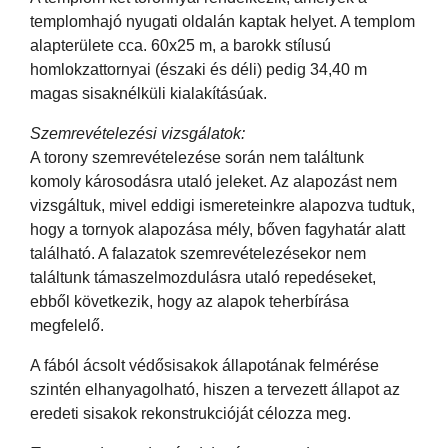
templomhajó nyugati oldalán kaptak helyet. A templom
alapterülete cca. 60x25 m, a barokk stílusú
homlokzattornyai (északi és déli) pedig 34,40 m
magas sisaknélküli kialakításúak.
Szemrevételezési vizsgálatok:
A torony szemrevételezése során nem találtunk
komoly károsodásra utaló jeleket. Az alapozást nem
vizsgáltuk, mivel eddigi ismereteinkre alapozva tudtuk,
hogy a tornyok alapozása mély, bőven fagyhatár alatt
található. A falazatok szemrevételezésekor nem
találtunk támaszelmozdulásra utaló repedéseket,
ebből következik, hogy az alapok teherbírása
megfelelő.
A fából ácsolt védősisakok állapotának felmérése
szintén elhanyagolható, hiszen a tervezett állapot az
eredeti sisakok rekonstrukcióját célozza meg.