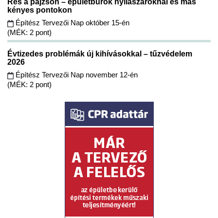
Rés a pajzson – épületburok nyílászáróknál és más
kényes pontokon
Építész Tervezői Nap október 15-én
(MÉK: 2 pont)
Évtizedes problémák új kihívásokkal – tűzvédelem
2026
Építész Tervezői Nap november 12-én
(MÉK: 2 pont)