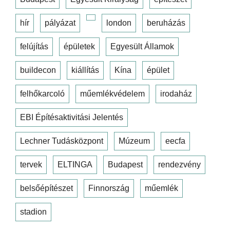
hír
pályázat
london
beruházás
felújítás
épületek
Egyesült Államok
buildecon
kiállítás
Kína
épület
felhőkarcoló
műemlékvédelem
irodaház
EBI Építésaktivitási Jelentés
Lechner Tudásközpont
Múzeum
eecfa
tervek
ELTINGA
Budapest
rendezvény
belsőépítészet
Finnország
műemlék
stadion