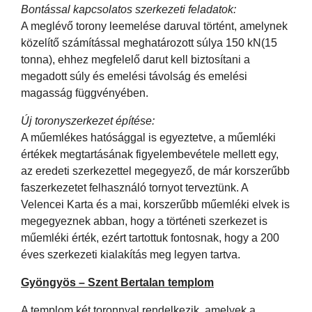
Bontással kapcsolatos szerkezeti feladatok:
A meglévő torony leemelése daruval történt, amelynek
közelítő számítással meghatározott súlya 150 kN(15
tonna), ehhez megfelelő darut kell biztosítani a
megadott súly és emelési távolság és emelési
magasság függvényében.
Új toronyszerkezet építése:
A műemlékes hatósággal is egyeztetve, a műemléki
értékek megtartásának figyelembevétele mellett egy,
az eredeti szerkezettel megegyező, de már korszerűbb
faszerkezetet felhasználó tornyot terveztünk. A
Velencei Karta és a mai, korszerűbb műemléki elvek is
megegyeznek abban, hogy a történeti szerkezet is
műemléki érték, ezért tartottuk fontosnak, hogy a 200
éves szerkezeti kialakítás meg legyen tartva.
Gyöngyös – Szent Bertalan templom
A templom két toronnyal rendelkezik, amelyek a