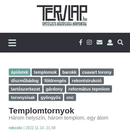
épületek
templomok
barokk
csavart torony
díszműbádog
földrengés
rekontstrukció
tartószerkezet
gárdony
református tepmlom
toronysisak
gyöngyös
cnc
Templomtornyok
Három helyszín, három templom, egy álom
reticolo
|
2022.11.14. 21:48