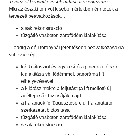
Tervezett beavatkozások hatása a szerkezetre:
Míg az északi tornyot kisebb mértékben érintették a
tervezett beavatkozások…
sisak rekonstrukció
tűzgátló vasbeton zárófödém kialakítása
…addig a déli toronynál jelentősebb beavatkozásokra
volt szükség:
két kilátószint és egy kizárólag menekülő szint
kialakítása vb. födémmel, panoráma lift
elhelyezésével
a kilátószintekre a feljutást (a lift mellett) új
acéllépcsők biztosítják majd
a harangok felfüggesztésére új harangtartó
szerkezetet biztosítása
tűzgátló vasbeton zárófödém kialakítása
sisak rekonstrukció