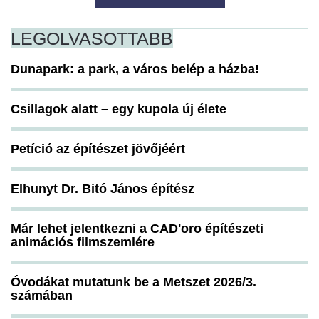
LEGOLVASOTTABB
Dunapark: a park, a város belép a házba!
Csillagok alatt – egy kupola új élete
Petíció az építészet jövőjéért
Elhunyt Dr. Bitó János építész
Már lehet jelentkezni a CAD'oro építészeti
animációs filmszemlére
Óvodákat mutatunk be a Metszet 2026/3.
számában