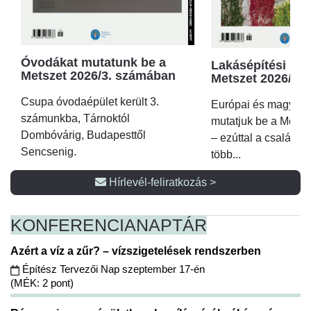
Óvodákat mutatunk be a
Lakásépítési kör
Metszet 2026/3. számában
Metszet 2026/2.
Csupa óvodaépület került 3.
Európai és magyar p
számunkba, Tárnoktól
mutatjuk be a Metsz
Dombóvárig, Budapesttől
– ezúttal a családi 
Sencsenig.
több...
Hírlevél-feliratkozás >
KONFERENCIA
NAPTÁR
Azért a víz a zűr? – vízszigetelések rendszerben
Építész Tervezői Nap szeptember 17-én
(MÉK: 2 pont)