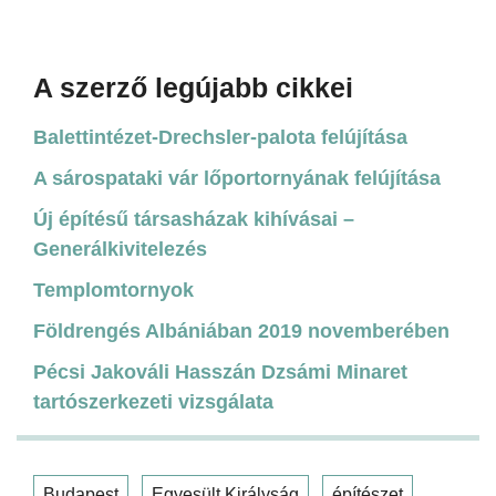
A szerző legújabb cikkei
Balettintézet-Drechsler-palota felújítása
A sárospataki vár lőportornyának felújítása
Új építésű társasházak kihívásai –
Generálkivitelezés
Templomtornyok
Földrengés Albániában 2019 novemberében
Pécsi Jakováli Hasszán Dzsámi Minaret
tartószerkezeti vizsgálata
Budapest
Egyesült Királyság
építészet