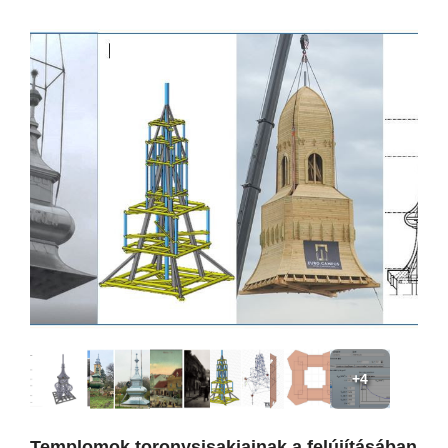
+4
Templomok toronysisakjainak a felújításában