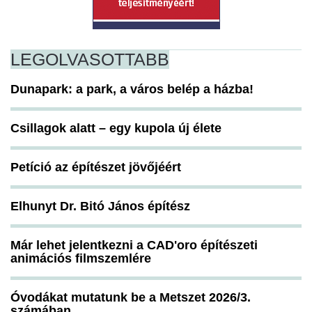
LEGOLVASOTTABB
Dunapark: a park, a város belép a házba!
Csillagok alatt – egy kupola új élete
Petíció az építészet jövőjéért
Elhunyt Dr. Bitó János építész
Már lehet jelentkezni a CAD'oro építészeti
animációs filmszemlére
Óvodákat mutatunk be a Metszet 2026/3.
számában