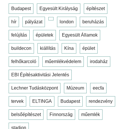
Budapest
Egyesült Királyság
építészet
hír
pályázat
london
beruházás
felújítás
épületek
Egyesült Államok
buildecon
kiállítás
Kína
épület
felhőkarcoló
műemlékvédelem
irodaház
EBI Építésaktivitási Jelentés
Lechner Tudásközpont
Múzeum
eecfa
tervek
ELTINGA
Budapest
rendezvény
belsőépítészet
Finnország
műemlék
stadion