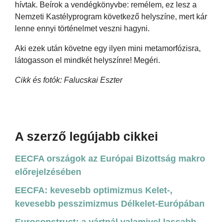
hívtak. Beírok a vendégkönyvbe: remélem, ez lesz a
Nemzeti Kastélyprogram következő helyszíne, mert kár
lenne ennyi történelmet veszni hagyni.
Aki ezek után követne egy ilyen mini metamorfózisra,
látogasson el mindkét helyszínre! Megéri.
Cikk és fotók: Falucskai Eszter
A szerző legújabb cikkei
EECFA országok az Európai Bizottság makro
előrejelzésében
EECFA: kevesebb optimizmus Kelet-,
kevesebb pesszimizmus Délkelet-Európában
Euroconstruct: a vártnál valamivel lassabb