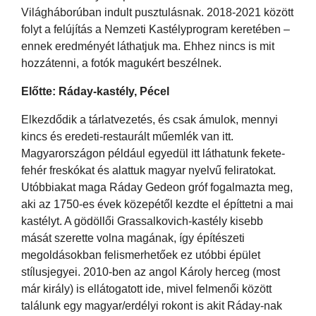
Világháborúban indult pusztulásnak. 2018-2021 között
folyt a felújítás a Nemzeti Kastélyprogram keretében –
ennek eredményét láthatjuk ma. Ehhez nincs is mit
hozzátenni, a fotók magukért beszélnek.
Előtte: Ráday-kastély, Pécel
Elkezdődik a tárlatvezetés, és csak ámulok, mennyi
kincs és eredeti-restaurált műemlék van itt.
Magyarországon például egyedül itt láthatunk fekete-
fehér freskókat és alattuk magyar nyelvű feliratokat.
Utóbbiakat maga Ráday Gedeon gróf fogalmazta meg,
aki az 1750-es évek közepétől kezdte el építtetni a mai
kastélyt. A gödöllői Grassalkovich-kastély kisebb
mását szerette volna magának, így építészeti
megoldásokban felismerhetőek ez utóbbi épület
stílusjegyei. 2010-ben az angol Károly herceg (most
már király) is ellátogatott ide, mivel felmenői között
találunk egy magyar/erdélyi rokont is akit Ráday-nak