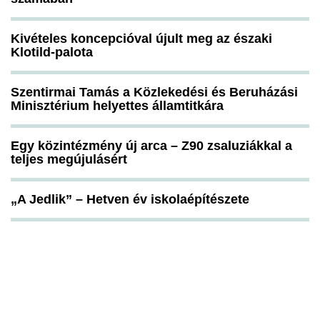
Kivételes koncepcióval újult meg az északi
Klotild-palota
Szentirmai Tamás a Közlekedési és Beruházási
Minisztérium helyettes államtitkára
Egy közintézmény új arca – Z90 zsaluziákkal a
teljes megújulásért
„A Jedlik” – Hetven év iskolaépítészete