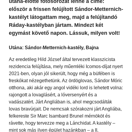
utána-előtte fotósorozat lenne a címe:
először a frissen felújított Sándor-Metternich-
kastélyt látogattam meg, majd a felújítandó
Ráday-kastélyban jártam. Mindezt két
egymást követő napon. Lássuk, milyen volt!
Utána: Sándor-Metternich-kastély, Bajna
Az eredetileg Hild József által tervezett klasszicista
rezidencia felújítása, mely műemléki Icomos-díjat nyert
2021-ben, olyan jól sikerült, hogy még a büfében is
freskókat nézegethetünk. Az ördöglovas, Sándor Móric
otthona, aki akár egy angol vidéki lord is lehetett volna:
rajongott a lovaglásért, a lóversenyért és a
vadászatért. Járt Angliában is, ahol megcsodálták
lovas bravúrjait. De nemcsak szórakozni járt Angliába,
felkereste Sir Marc Isambard Brunel mérnököt és
rávette, hogy tervezze meg a Lánchidat. A kastély –
mint sok más ilyen épület hazánkban – a II.