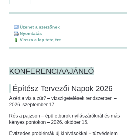
Üzenet a szerzőnek
Nyomtatás
Vissza a lap tetejére
KONFERENCIAAJÁNLÓ
Építész Tervezői Napok 2026
Azért a víz a zűr? – vízszigetelések rendszerben –
2026. szeptember 17.
Rés a pajzson – épületburok nyílászáróknál és más
kényes pontokon – 2026. október 15.
Évtizedes problémák új kihívásokkal – tűzvédelem