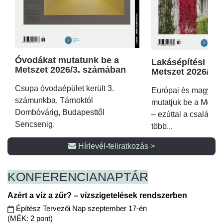
Óvodákat mutatunk be a
Lakásépítési kör
Metszet 2026/3. számában
Metszet 2026/2.
Csupa óvodaépület került 3.
Európai és magyar p
számunkba, Tárnoktól
mutatjuk be a Metsz
Dombóvárig, Budapesttől
– ezúttal a családi 
Sencsenig.
több...
Hírlevél-feliratkozás >
KONFERENCIA
NAPTÁR
Azért a víz a zűr? – vízszigetelések rendszerben
Építész Tervezői Nap szeptember 17-én
(MÉK: 2 pont)