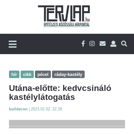
hír
cikk
pécel
ráday-kastély
Utána-előtte: kedvcsináló
kastélylátogatás
buildecon
|
2023.02.02. 22:28