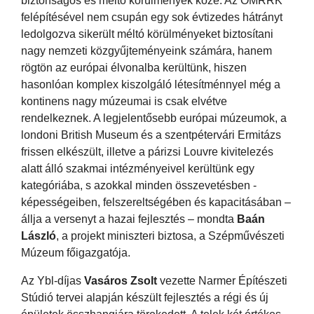
biztonságos és méltó körülmények közé. Az OMRRK
felépítésével nem csupán egy sok évtizedes hátrányt
ledolgozva sikerült méltó körülményeket biztosítani
nagy nemzeti közgyűjteményeink számára, hanem
rögtön az európai élvonalba kerültünk, hiszen
hasonlóan komplex kiszolgáló létesítménnyel még a
kontinens nagy múzeumai is csak elvétve
rendelkeznek. A legjelentősebb európai múzeumok, a
londoni British Museum és a szentpétervári Ermitázs
frissen elkészült, illetve a párizsi Louvre kivitelezés
alatt álló szakmai intézményeivel kerültünk egy
kategóriába, s azokkal minden összevetésben -
képességeiben, felszereltségében és kapacitásában –
állja a versenyt a hazai fejlesztés – mondta
Baán
László
, a projekt miniszteri biztosa, a Szépművészeti
Múzeum főigazgatója.
Az Ybl-díjas
Vasáros Zsolt
vezette Narmer Építészeti
Stúdió tervei alapján készült fejlesztés a régi és új