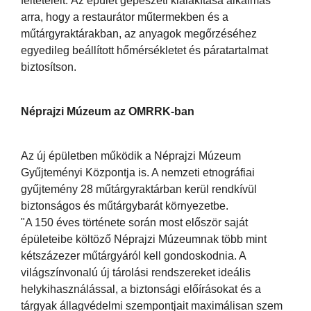
feltételeit. Az épület gépészeti kialakítása alkalmas
arra, hogy a restaurátor műtermekben és a
műtárgyraktárakban, az anyagok megőrzéséhez
egyedileg beállított hőmérsékletet és páratartalmat
biztosítson.
Néprajzi Múzeum az OMRRK-ban
Az új épületben működik a Néprajzi Múzeum
Gyűjteményi Központja is. A nemzeti etnográfiai
gyűjtemény 28 műtárgyraktárban kerül rendkívül
biztonságos és műtárgybarát környezetbe.
"A 150 éves története során most először saját
épületeibe költöző Néprajzi Múzeumnak több mint
kétszázezer műtárgyáról kell gondoskodnia. A
világszínvonalú új tárolási rendszereket ideális
helykihasználással, a biztonsági előírásokat és a
tárgyak állagvédelmi szempontjait maximálisan szem