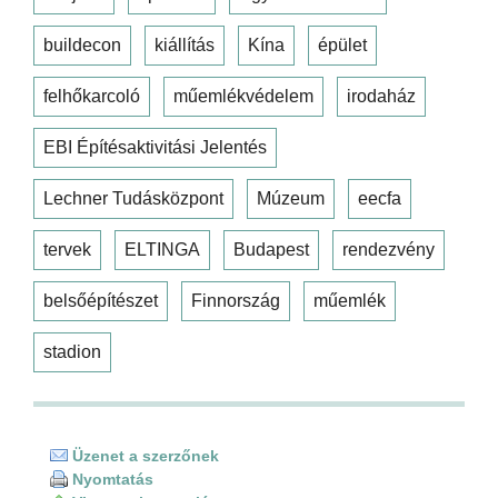
buildecon
kiállítás
Kína
épület
felhőkarcoló
műemlékvédelem
irodaház
EBI Építésaktivitási Jelentés
Lechner Tudásközpont
Múzeum
eecfa
tervek
ELTINGA
Budapest
rendezvény
belsőépítészet
Finnország
műemlék
stadion
Üzenet a szerzőnek
Nyomtatás