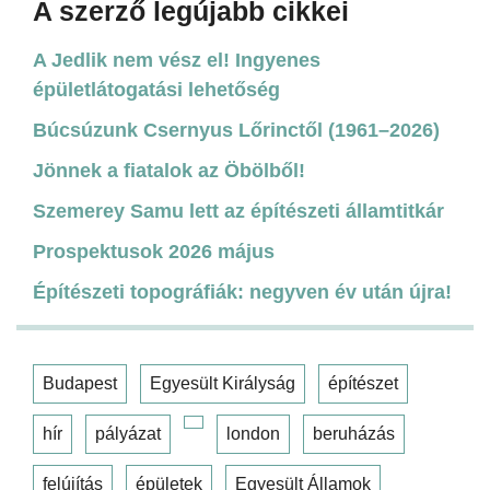
A szerző legújabb cikkei
A Jedlik nem vész el! Ingyenes
épületlátogatási lehetőség
Búcsúzunk Csernyus Lőrinctől (1961–2026)
Jönnek a fiatalok az Öbölből!
Szemerey Samu lett az építészeti államtitkár
Prospektusok 2026 május
Építészeti topográfiák: negyven év után újra!
Budapest
Egyesült Királyság
építészet
hír
pályázat
london
beruházás
felújítás
épületek
Egyesült Államok