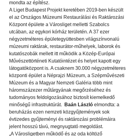
mondta az építész.
A Liget Budapest Projekt keretében 2019-ben készült
el az Országos Múzeumi Restaurálási és Raktározási
Központ épülete a Városliget melletti Szabolcs
utcában, az egykori kórház területén. A 37 ezer
négyzetméteres épületegyüttesben világszínvonalú
múzeumi raktárak, restaurátor-műhelyek, laborok és
kutatószobák mellett itt működik a Közép-Európai
Művészettörténeti Kutatóintézet és helyet kapott egy
látogatóközpont is. A csaknem 30.000 négyzetméteres
központi épület a Néprajzi Múzeum, a Szépművészeti
Múzeum és a Magyar Nemzeti Galéria több mint
háromszázezer műtárgyának megőrzéséhez és
tudományos feldolgozásához biztosít kiemelkedő
minőségű infrastruktúrát.
Baán László
elmondta: a
beruházás ezen nemzeti közgyűjtemények sok
évtizedes gyűjteményi és raktározási problémáira
jelent hosszú távú, megnyugtató megoldást.
„A Városligetben működő és az oda költöző