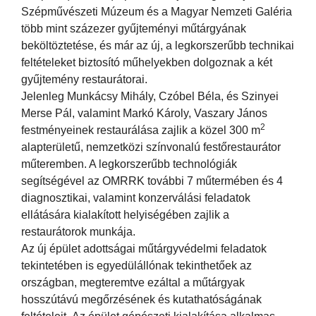
Szépművészeti Múzeum és a Magyar Nemzeti Galéria
több mint százezer gyűjteményi műtárgyának
beköltöztetése, és már az új, a legkorszerűbb technikai
feltételeket biztosító műhelyekben dolgoznak a két
gyűjtemény restaurátorai.
Jelenleg Munkácsy Mihály, Czóbel Béla, és Szinyei
Merse Pál, valamint Markó Károly, Vaszary János
2
festményeinek restaurálása zajlik a közel 300 m
alapterületű, nemzetközi színvonalú festőrestaurátor
műteremben. A legkorszerűbb technológiák
segítségével az OMRRK további 7 műtermében és 4
diagnosztikai, valamint konzerválási feladatok
ellátására kialakított helyiségében zajlik a
restaurátorok munkája.
Az új épület adottságai műtárgyvédelmi feladatok
tekintetében is egyedülállónak tekinthetőek az
országban, megteremtve ezáltal a műtárgyak
hosszútávú megőrzésének és kutathatóságának