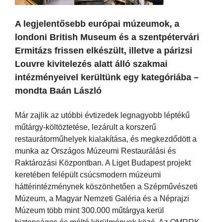
A legjelentősebb európai múzeumok, a
londoni British Museum és a szentpétervári
Ermitázs frissen elkészült, illetve a párizsi
Louvre kivitelezés alatt álló szakmai
intézményeivel kerültünk egy kategóriába –
mondta Baán László
Már zajlik az utóbbi évtizedek legnagyobb léptékű
műtárgy-költöztetése, lezárult a korszerű
restaurátorműhelyek kialakítása, és megkezdődött a
munka az Országos Múzeumi Restaurálási és
Raktározási Központban. A Liget Budapest projekt
keretében felépült csúcsmodern múzeumi
háttérintézménynek köszönhetően a Szépművészeti
Múzeum, a Magyar Nemzeti Galéria és a Néprajzi
Múzeum több mint 300.000 műtárgya kerül