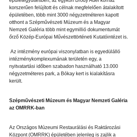
épületegyüttesben, az egykori Bródy Adél kórház
korszerűen felújított és célnak megfelelően átalakított
épületében, több mint 3000 négyzetméteren kapott
otthont a Szépművészeti Múzeum és a Magyar
Nemzeti Galéria több mint egymillió dokumentumát
őrző Közép-Európai Művészettörténeti Kutatóintézet is.
Az intézmény európai viszonylatban is egyedülálló
intézménykomplexumának területén egy, a
nyitvatartási időben szabadon használható 13.000
négyzetméteres park, a Bókay kert is kialakításra
került.
Szépművészeti Múzeum és Magyar Nemzeti Galéria
az OMRRK-ban
Az Országos Múzeumi Restaurálási és Raktározási
Központ (OMRRK) épületében jelenleg is zajlik a