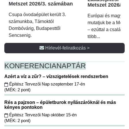
Metszet 2026/3. számában
Metszet 2026/2.
Csupa óvodaépület került 3.
Európai és magyar p
számunkba, Tárnoktól
mutatjuk be a Metsz
Dombóvárig, Budapesttől
– ezúttal a családi 
Sencsenig.
több...
Hírlevél-feliratkozás >
KONFERENCIA
NAPTÁR
Azért a víz a zűr? – vízszigetelések rendszerben
Építész Tervezői Nap szeptember 17-én
(MÉK: 2 pont)
Rés a pajzson – épületburok nyílászáróknál és más
kényes pontokon
Építész Tervezői Nap október 15-én
(MÉK: 2 pont)