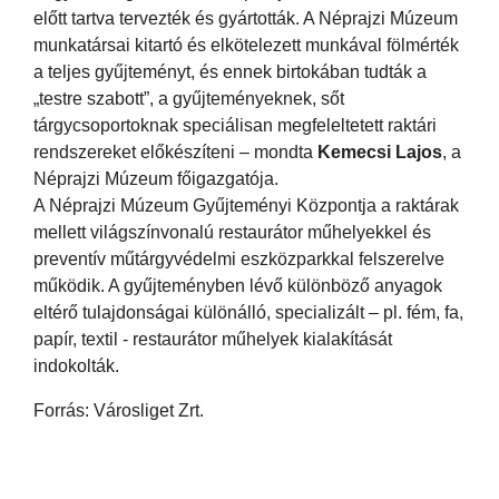
előtt tartva tervezték és gyártották. A Néprajzi Múzeum
munkatársai kitartó és elkötelezett munkával fölmérték
a teljes gyűjteményt, és ennek birtokában tudták a
„testre szabott”, a gyűjteményeknek, sőt
tárgycsoportoknak speciálisan megfeleltetett raktári
rendszereket előkészíteni – mondta
Kemecsi Lajos
, a
Néprajzi Múzeum főigazgatója.
A Néprajzi Múzeum Gyűjteményi Központja a raktárak
mellett világszínvonalú restaurátor műhelyekkel és
preventív műtárgyvédelmi eszközparkkal felszerelve
működik. A gyűjteményben lévő különböző anyagok
eltérő tulajdonságai különálló, specializált – pl. fém, fa,
papír, textil - restaurátor műhelyek kialakítását
indokolták.
Forrás: Városliget Zrt.