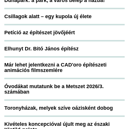
Dunapark: a park, a város belép a házba!
Csillagok alatt – egy kupola új élete
Petíció az építészet jövőjéért
Elhunyt Dr. Bitó János építész
Már lehet jelentkezni a CAD'oro építészeti
animációs filmszemlére
Óvodákat mutatunk be a Metszet 2026/3.
számában
Toronyházak, melyek szíve oázisként dobog
Kivételes koncepcióval újult meg az északi