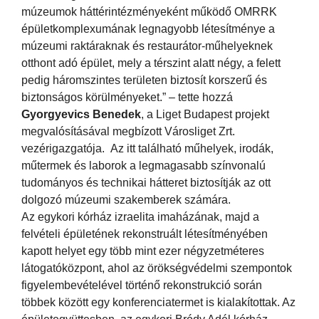
múzeumok háttérintézményeként működő OMRRK
épületkomplexumának legnagyobb létesítménye a
múzeumi raktáraknak és restaurátor-műhelyeknek
otthont adó épület, mely a térszint alatt négy, a felett
pedig háromszintes területen biztosít korszerű és
biztonságos körülményeket.” – tette hozzá
Gyorgyevics Benedek
, a Liget Budapest projekt
megvalósításával megbízott Városliget Zrt.
vezérigazgatója. Az itt található műhelyek, irodák,
műtermek és laborok a legmagasabb színvonalú
tudományos és technikai hátteret biztosítják az ott
dolgozó múzeumi szakemberek számára.
Az egykori kórház izraelita imaházának, majd a
felvételi épületének rekonstruált létesítményében
kapott helyet egy több mint ezer négyzetméteres
látogatóközpont, ahol az örökségvédelmi szempontok
figyelembevételével történő rekonstrukció során
többek között egy konferenciatermet is kialakítottak. Az