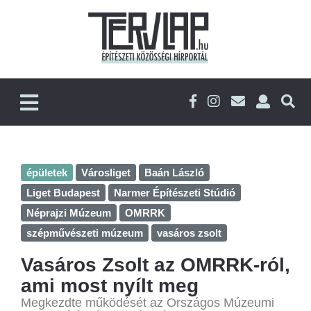
épületek
Városliget
Baán László
Liget Budapest
Narmer Építészeti Stúdió
Néprajzi Múzeum
OMRRK
szépművészeti múzeum
vasáros zsolt
Vasáros Zsolt az OMRRK-ról,
ami most nyílt meg
Megkezdte működését az Országos Múzeumi