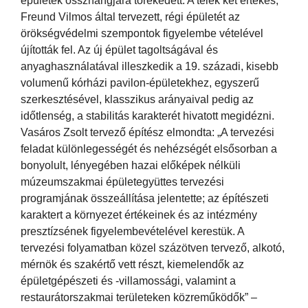
épületek összhangjára törekedett. A telek két értékes,
Freund Vilmos által tervezett, régi épületét az
örökségvédelmi szempontok figyelembe vételével
újították fel. Az új épület tagoltságával és
anyaghasználatával illeszkedik a 19. századi, kisebb
volumenű kórházi pavilon-épületekhez, egyszerű
szerkesztésével, klasszikus arányaival pedig az
időtlenség, a stabilitás karakterét hivatott megidézni.
Vasáros Zsolt tervező építész elmondta: „A tervezési
feladat különlegességét és nehézségét elsősorban a
bonyolult, lényegében hazai előképek nélküli
múzeumszakmai épületegyüttes tervezési
programjának összeállítása jelentette; az építészeti
karaktert a környezet értékeinek és az intézmény
presztízsének figyelembevételével kerestük. A
tervezési folyamatban közel százötven tervező, alkotó,
mérnök és szakértő vett részt, kiemelendők az
épületgépészeti és -villamossági, valamint a
restaurátorszakmai területeken közreműködők” –