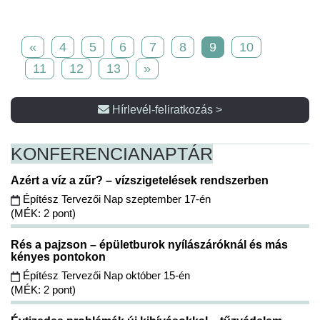
«
4
5
6
7
8
9
10
11
12
13
»
Hírlevél-feliratkozás >
KONFERENCIA
NAPTÁR
Azért a víz a zűr? – vízszigetelések rendszerben
Építész Tervezői Nap szeptember 17-én
(MÉK: 2 pont)
Rés a pajzson – épületburok nyílászáróknál és más
kényes pontokon
Építész Tervezői Nap október 15-én
(MÉK: 2 pont)