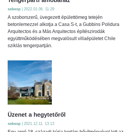
sebesp
| 2022.01.06. 11:29
A szoborszerű, üvegezett épülettömeg tetején
betonlemezzel alkotja a Casa S-t, a Gubbins Polidura
Arquitectos és a Más Arquitectos építészirodák
együttműködésében megvalósult villaépületet Chile
sziklás tengerpartján.
Üzenet a hegytetőről
sebesp
| 2021.12.11. 13:13
Egy apró 18. századi kúria kortárs bővítményével lett az