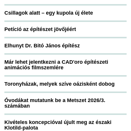
Csillagok alatt – egy kupola új élete
Petíció az építészet jövőjéért
Elhunyt Dr. Bitó János építész
Már lehet jelentkezni a CAD'oro építészeti
animációs filmszemlére
Toronyházak, melyek szíve oázisként dobog
Óvodákat mutatunk be a Metszet 2026/3.
számában
Kivételes koncepcióval újult meg az északi
Klotild-palota