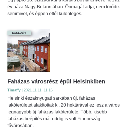
év háza Nagy-Britanniában. Önmagát adja, nem törődik
semmivel, és éppen ettől különleges.
EXKLUZÍV
Faházas városrész épül Helsinkiben
Timaffy
| 2021.11.11. 11:16
Helsinki északnyugati sarkában új, faházas
lakóterületet alakítottak ki. 20 hektárával ez lesz a város
legnagyobb új faházas lakóterülete. Több, kisebb
faházas beépítés már eddig is volt Finnország
fővárosában.