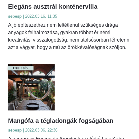
Elegáns ausztrál konténervilla
sebesp
| 2022.03.16. 11:35
A jó építészethez nem feltétlenül szükséges drága
anyagok felhalmozása, gyakran többet ér némi
kreativitás, visszafogottság, nem utolsósorban félretenni
azt a vágyat, hogy a mű az örökkévalóságnak szóljon.
EXKLUZÍV
Mangófa a tégladongák fogságában
sebesp
| 2022.03.06. 22:36
A paraguayi Equipo de Arquitectura stúdió Luis Kahn