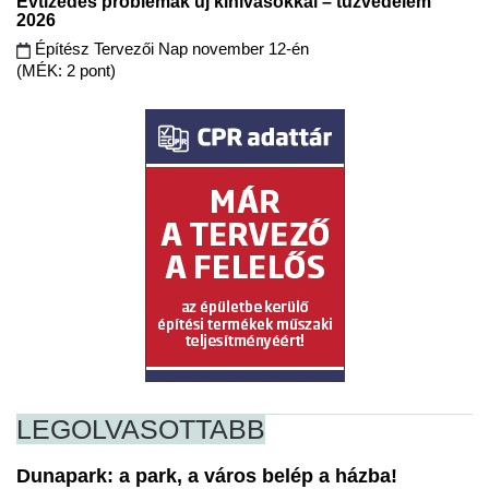
Évtizedes problémák új kihívásokkal – tűzvédelem
2026
Építész Tervezői Nap november 12-én
(MÉK: 2 pont)
LEGOLVASOTTABB
Dunapark: a park, a város belép a házba!