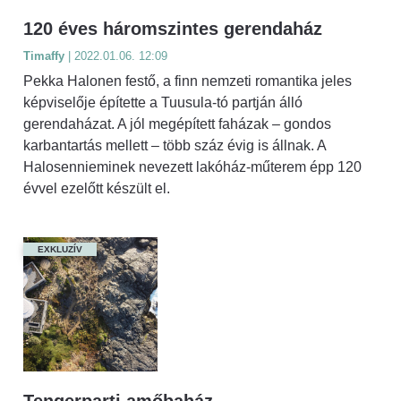
120 éves háromszintes gerendaház
Timaffy
| 2022.01.06. 12:09
Pekka Halonen festő, a finn nemzeti romantika jeles
képviselője építette a Tuusula-tó partján álló
gerendaházat. A jól megépített faházak – gondos
karbantartás mellett – több száz évig is állnak. A
Halosennieminek nevezett lakóház-műterem épp 120
évvel ezelőtt készült el.
EXKLUZÍV
Tengerparti amőbaház