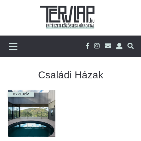
Családi Házak
EXKLUZÍV