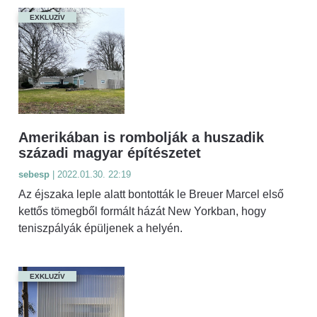
EXKLUZÍV
Amerikában is rombolják a huszadik
századi magyar építészetet
sebesp
| 2022.01.30. 22:19
Az éjszaka leple alatt bontották le Breuer Marcel első
kettős tömegből formált házát New Yorkban, hogy
teniszpályák épüljenek a helyén.
EXKLUZÍV