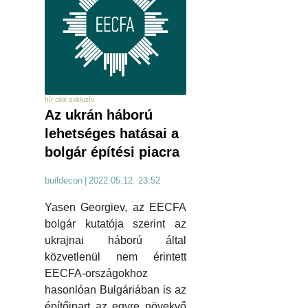
hír cikk exkluzív
Az ukrán háború
lehetséges hatásai a
bolgár építési piacra
buildecon
|
2022.05.12. 23:52
Yasen Georgiev, az EECFA
bolgár kutatója szerint az
ukrajnai háború által
közvetlenül nem érintett
EECFA-országokhoz
hasonlóan Bulgáriában is az
építőipart az egyre növekvő