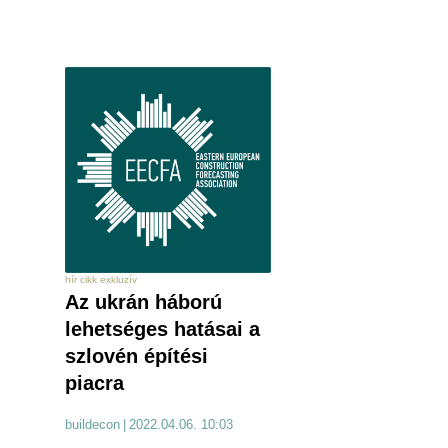
hír cikk exkluzív
Az ukrán háború
lehetséges hatásai a
szlovén építési
piacra
buildecon
|
2022.04.06. 10:03