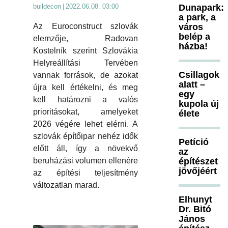
Dunapark:
buildecon
|
2022.06.08. 03:00
a park, a
város
Az Euroconstruct szlovák
belép a
elemzője, Radovan
házba!
Kostelník szerint Szlovákia
Helyreállítási Tervében
Csillagok
vannak források, de azokat
alatt –
újra kell értékelni, és meg
egy
kell határozni a valós
kupola új
prioritásokat, amelyeket
élete
2026 végére lehet elérni. A
szlovák építőipar nehéz idők
Petíció
előtt áll, így a növekvő
az
építészet
beruházási volumen ellenére
jövőjéért
az építési teljesítmény
változatlan marad.
Elhunyt
Dr. Bitó
János