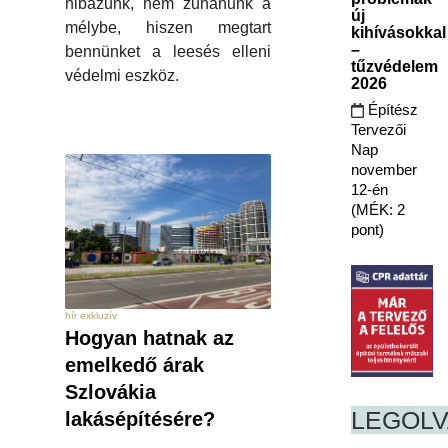
hibázunk, nem zuhanunk a
új
mélybe, hiszen megtart
kihívásokkal
–
bennünket a leesés elleni
tűzvédelem
védelmi eszköz.
2026
Építész
Tervezői
Nap
november
12-én
(MÉK: 2
pont)
hír exkluzív
Hogyan hatnak az
emelkedő árak
Szlovákia
LEGOL
lakásépítésére?