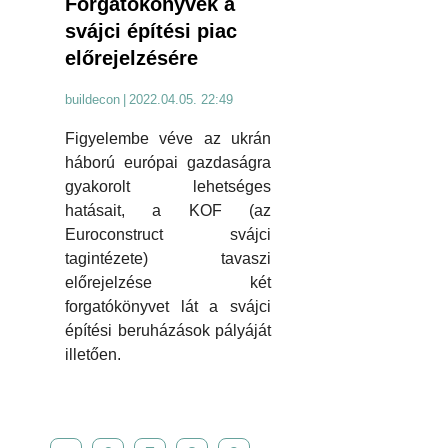
Forgatókönyvek a
svájci építési piac
előrejelzésére
buildecon
|
2022.04.05. 22:49
Figyelembe véve az ukrán
háború európai gazdaságra
gyakorolt lehetséges
hatásait, a KOF (az
Euroconstruct svájci
tagintézete) tavaszi
előrejelzése két
forgatókönyvet lát a svájci
építési beruházások pályáját
illetően.