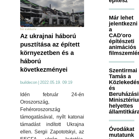
építész
Már lehet
jelentkezni
a
hír exkluzív
CAD'oro
Az ukrajnai háború
építészeti
pusztítása az épített
animációs
környezetben és a
filmszemlé
háború
következményei
Szentirmai
Tamás a
Közlekedés
buildecon
|
2022.05.19. 09:19
és
Beruházási
Idén február 24-én
Minisztéri
Oroszország,
helyettes
Fehéroroszország
államtitkár
támogatásával, nyílt katonai
támadást indított Ukrajna
Óvodákat
ellen. Sergii Zapototskyi, az
mutatunk