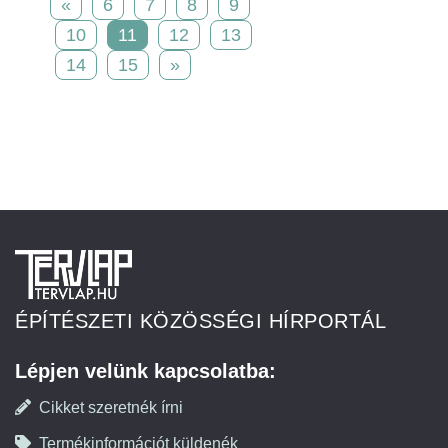
«
6
7
8
9
10
11
12
13
14
15
»
ÉPÍTÉSZETI KÖZÖSSÉGI HÍRPORTÁL
Lépjen velünk kapcsolatba:
Cikket szeretnék írni
Termékinformációt küldenék