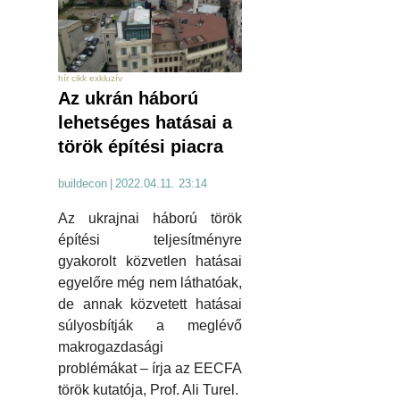
hír cikk exkluzív
Az ukrán háború
lehetséges hatásai a
török építési piacra
buildecon
|
2022.04.11. 23:14
Az ukrajnai háború török
építési teljesítményre
gyakorolt közvetlen hatásai
egyelőre még nem láthatóak,
de annak közvetett hatásai
súlyosbítják a meglévő
makrogazdasági
problémákat – írja az EECFA
török kutatója, Prof. Ali Turel.