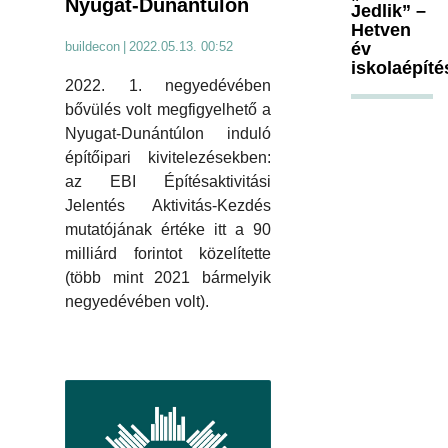
Nyugat-Dunántúlon
Jedlik” –
Hetven
év
buildecon
|
2022.05.13. 00:52
iskolaépíté
2022. 1. negyedévében
bővülés volt megfigyelhető a
Nyugat-Dunántúlon induló
építőipari kivitelezésekben:
az EBI Építésaktivitási
Jelentés Aktivitás-Kezdés
mutatójának értéke itt a 90
milliárd forintot közelítette
(több mint 2021 bármelyik
negyedévében volt).