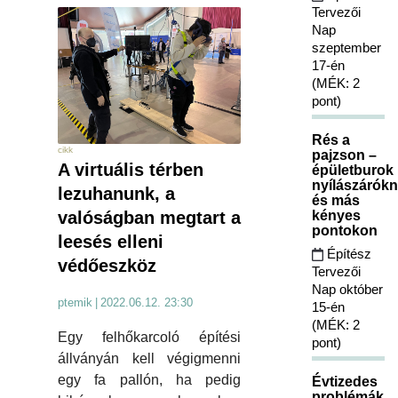
Tervezői
Nap
szeptember
17-én
(MÉK: 2
pont)
Rés a
cikk
pajzson –
A virtuális térben
épületburok
nyílászárókn
lezuhanunk, a
és más
kényes
valóságban megtart a
pontokon
leesés elleni
Építész
védőeszköz
Tervezői
Nap október
ptemik
|
2022.06.12. 23:30
15-én
(MÉK: 2
Egy felhőkarcoló építési
pont)
állványán kell végigmenni
egy fa pallón, ha pedig
Évtizedes
problémák