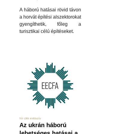
A háború hatásai rövid távon
a horvát építési alszektorokat
gyengíthetik, főleg a
turisztikai célú építéseket.
hír cikk exkluzív
Az ukrán háború
lehetséges hatásai a