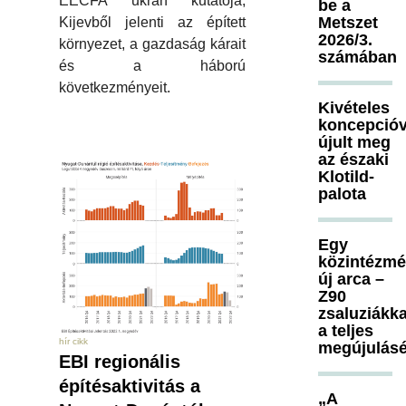
EECFA ukrán kutatója,
be a
Metszet
Kijevből jelenti az épített
2026/3.
környezet, a gazdaság kárait
számában
és a háború
következményeit.
Kivételes
koncepcióv
újult meg
az északi
Klotild-
palota
Egy
közintézm
új arca –
Z90
zsaluziákka
a teljes
hír cikk
megújulásé
EBI regionális
építésaktivitás a
„A