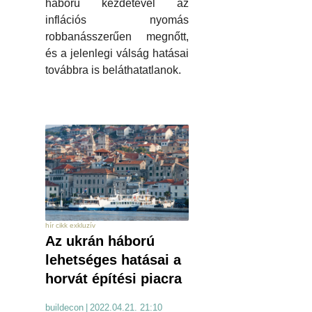
háború kezdetével az
inflációs nyomás
robbanásszerűen megnőtt,
és a jelenlegi válság hatásai
továbbra is beláthatatlanok.
hír cikk exkluzív
Az ukrán háború
lehetséges hatásai a
horvát építési piacra
buildecon
|
2022.04.21. 21:10