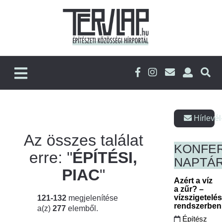
Hírlevél
Az összes találat
KONFE
erre: "
ÉPÍTÉSI,
NAPTÁ
PIAC
"
Azért a víz
a zűr? –
vízszigetelé
121-132
megjelenítése
rendszerbe
a(z)
277
elemből.
Építész