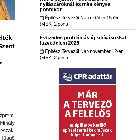
nyílászáróknál és más kényes
pontokon
Építész Tervezői Nap október 15-én
(MÉK: 2 pont)
lték
Évtizedes problémák új kihívásokkal –
tűzvédelem 2026
Szent
Építész Tervezői Nap november 12-én
(MÉK: 2 pont)
z
zprémi
ály
északi
üggő