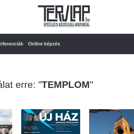
nferenciák
Online képzés
lat erre: "
TEMPLOM
"