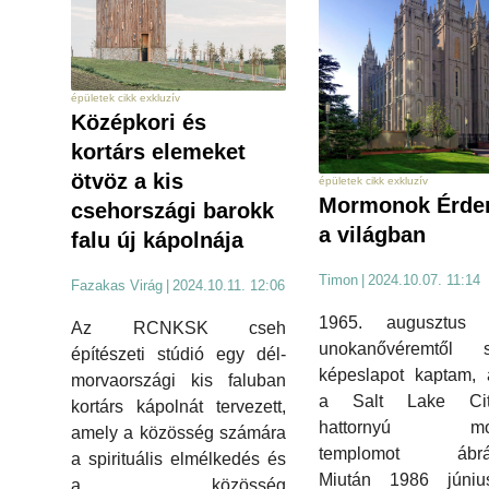
épületek cikk exkluzív
Középkori és
kortárs elemeket
ötvöz a kis
épületek cikk exkluzív
Mormonok Érde
csehországi barokk
a világban
falu új kápolnája
Timon
|
2024.10.07. 11:14
Fazakas Virág
|
2024.10.11. 12:06
1965. augusztus 
Az RCNKSK cseh
unokanővéremtől s
építészeti stúdió egy dél-
képeslapot kaptam, 
morvaországi kis faluban
a Salt Lake City
kortárs kápolnát tervezett,
hattornyú mo
amely a közösség számára
templomot ábráz
a spirituális elmélkedés és
Miután 1986 júniu
a közösség