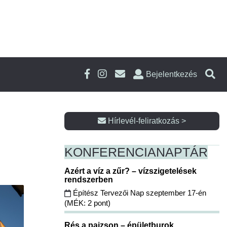
Bejelentkezés
Hírlevél-feliratkozás >
KONFERENCIA
NAPTÁR
Azért a víz a zűr? – vízszigetelések
rendszerben
Építész Tervezői Nap szeptember 17-én
(MÉK: 2 pont)
Rés a pajzson – épületburok