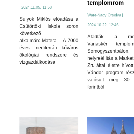
templomrom
|
2024.11.05. 11:58
Ware-Nagy Orsolya
|
Sulyok Miklós előadása a
2024.10.22. 12:46
Csütörtöki Iskola soron
következő
Átadták a megú
alkalmán: Matera – A 7000
Varjaskéri templom
éves mediterrán kőváros
Somogyszentpálo
ökológiai rendszere és
helyreállítás a Market
vízgazdálkodása
Zrt. által életre hívo
Vándor program rész
valósult meg 30 m
forintból.