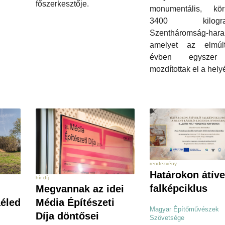
főszerkesztője.
monumentális, körü
3400 kilogra
Szentháromság-hara
amelyet az elmú
évben egysze
mozdítottak el a hely
rendezvény
Határokon átíve
hír díj
falképciklus
Megvannak az idei
éled
Média Építészeti
Magyar Építőművészek
Díja döntősei
Szövetsége