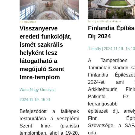
hír díj épületek exkluzív
hír épületek
Finlandia Építés
Visszanyerve
Díj 2024
eredeti funkcióját,
ismét szakrális
Timaffy
|
2024.11.19. 15:13
helyként lesz
látogatható a
A Tamperében é
Tammelan stadion ka
megújuló Szent
Finlandia Építészet
Imre-templom
2024-et, ami fi
Arkkitehtuurin Finl
Ware-Nagy Orsolya
|
Palkinto. E
2024.11.19. 16:31
legrangosabb 
építészeti díj, ame
Befejeződött a falképek
Finn Építés
restaurálása a veszprémi
Szövetsége, a SAFA
Szent Imre- (piarista)
oda.
templomban, ahol a 19-20.