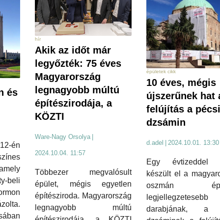
hír
Akik az időt már
legyőzték: 75 éves
épületek cikk
Magyarország
10 éves, mégis
legnagyobb múltú
n és
újszerűnek hat 
építészirodája, a
felújítás a pécs
KÖZTI
dzsámin
Ware-Nagy Orsolya
|
d.adel
|
2024.10.01. 13:30
12-én
2024.10.04. 11:57
zínes
Egy évtizeddel e
amely
Többezer megvalósult
készült el a magyar
-beli
épület, mégis egyetlen
oszmán építé
rmon
építésziroda. Magyarország
legjellegzetesebb
olta.
legnagyobb múltú
darabjának, a 
sában
építészirodája, a KÖZTI