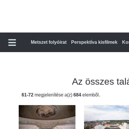
Metszet folyóirat
Perspektíva kisfilmek
Ko
Az összes talá
61-72
megjelenítése a(z)
684
elemből.