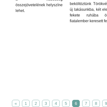
beköltöztünk Törökvé
összejövetelének helyszíne
új lakásunkba, két el
lehet.
fekete ruhába ölt
fiatalember keresett fe
«
1
2
3
4
5
6
7
8