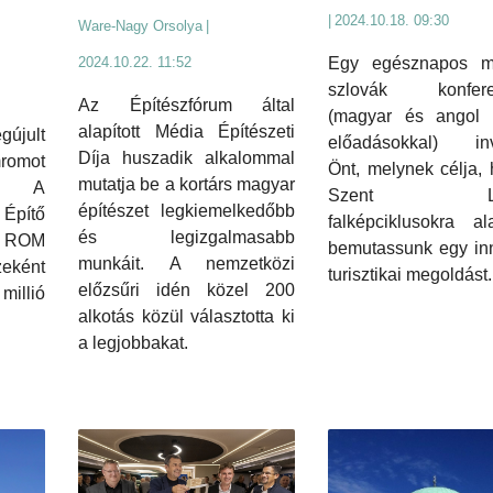
|
2024.10.18. 09:30
Ware-Nagy Orsolya
|
Egy egésznapos m
2024.10.22. 11:52
szlovák konfere
Az Építészfórum által
(magyar és angol 
alapított Média Építészeti
jult
előadásokkal) invi
Díja huszadik alkalommal
romot
Önt, melynek célja,
mutatja be a kortárs magyar
n. A
Szent Lás
építészet legkiemelkedőbb
 Építő
falképciklusokra al
és legizgalmasabb
tt ROM
bemutassunk egy inn
munkáit. A nemzetközi
eként
turisztikai megoldást.
előzsűri idén közel 200
illió
alkotás közül választotta ki
a legjobbakat.