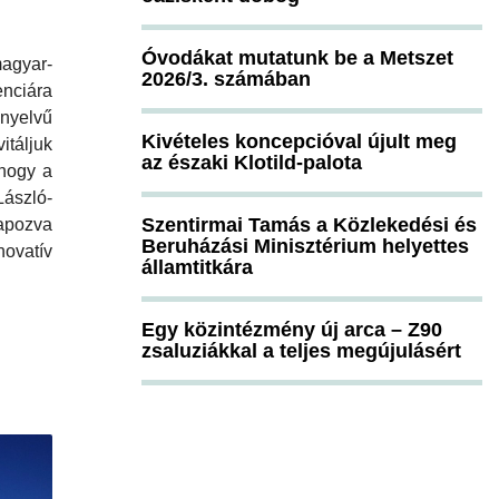
Óvodákat mutatunk be a Metszet
agyar-
2026/3. számában
nciára
nyelvű
Kivételes koncepcióval újult meg
táljuk
az északi Klotild-palota
 hogy a
zló-
Szentirmai Tamás a Közlekedési és
apozva
Beruházási Minisztérium helyettes
ovatív
államtitkára
Egy közintézmény új arca – Z90
zsaluziákkal a teljes megújulásért