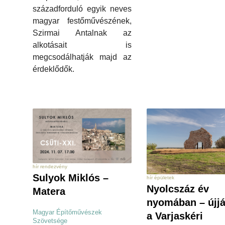
századforduló egyik neves
magyar festőművészének,
Szirmai Antalnak az
alkotásait is
megcsodálhatják majd az
érdeklődők.
hír rendezvény
Sulyok Miklós –
hír épületek
Nyolcszáz év
Matera
nyomában – újjá
Magyar Építőművészek
a Varjaskéri
Szövetsége