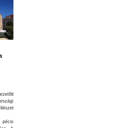
a
i
zelőtt
országi
szet
pécsi