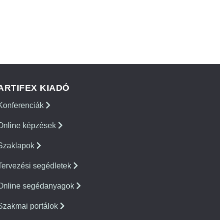
ARTIFEX KIADÓ
Konferenciák
Online képzések
Szaklapok
Tervezési segédletek
Online segédanyagok
Szakmai portálok