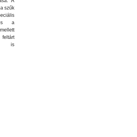
ása. A
 a szűk
eciális
 és a
mellett
eltárt
k is