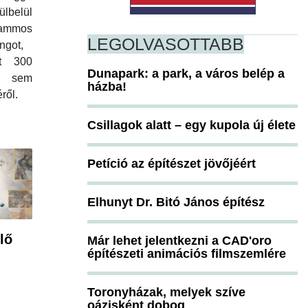
lbelül
mmos
LEGOLVASOTTABB
ngot,
lt 300
Dunapark: a park, a város belép a
r sem
házba!
éről.
Csillagok alatt – egy kupola új élete
Petíció az építészet jövőjéért
Elhunyt Dr. Bitó János építész
lő
Már lehet jelentkezni a CAD'oro
építészeti animációs filmszemlére
Toronyházak, melyek szíve
oázisként dobog