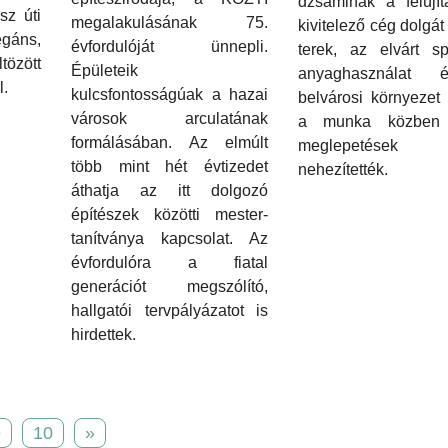
dzsáminak a felújít
sz úti
megalakulásának 75.
kivitelező cég dolgát
egáns,
évfordulóját ünnepli.
terek, az elvárt sp
özött
Épületeik
anyaghasználat
l.
kulcsfontosságúak a hazai
belvárosi környezet 
városok arculatának
a munka közben f
formálásában. Az elmúlt
meglepetése
több mint hét évtizedet
nehezítették.
áthatja az itt dolgozó
építészek közötti mester-
tanítványa kapcsolat. Az
évfordulóra a fiatal
generációt megszólító,
hallgatói tervpályázatot is
hirdettek.
9
10
»