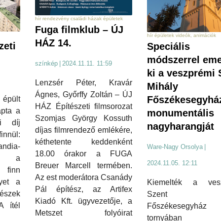
hír rendezvény családi házak épületek
Fuga filmklub – ÚJ
hír épületek videók, animációk
HÁZ 14.
zeti
Speciális
módszerrel eme
színkép
|
2024.11.11. 11:59
ki a veszprémi 
Lenzsér Péter, Kravár
Mihály
Ágnes, Győrffy Zoltán – ÚJ
Főszékesegyhá
pült
HÁZ Építészeti filmsorozat
pta a
monumentális
Szomjas György Kossuth
i díj
nagyharangját
díjas filmrendező emlékére,
nnül:
kéthetente keddenként
andia-
Ware-Nagy Orsolya
|
18.00 órakor a FUGA
z a
2024.11.05. 12:11
Breuer Marcell termében.
finn
Az est moderátora Csanády
lyet a
Kiemelték a ves
Pál építész, az Artifex
zek
Szent Mih
Kiadó Kft. ügyvezetője, a
 ítél
Főszékesegyház 
Metszet folyóirat
tornyában f