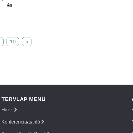
te és
9
10
»
TERVLAP MENÜ
Hírek
Konferenciaajánló