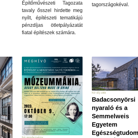
Építőművészeti Tagozata
tagországokéval.
tavaly ősszel hirdette meg
nyílt, építészeti tematikájú
pénzdíjas ötletpályázatát
fiatal építészek számára.
hír díj cikk
Badacsonyörsi
nyaraló és a
Semmelweis
Egyetem
Egészségtudom
hír rendezvény