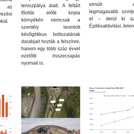
elmúlt évt
teniszpálya alatt. A feltárt
zi az
legmagasabb szintjé
főoltár előtti kripta
vezési
el – derül ki a
környékén nemcsak a
kat.
Építésaktivitási Jelen
szentély leomlott
későgótikus boltozatának
darabjait hozták a felszínre,
hanem egy több száz évvel
ezelőtti összecsapás
nyomait is.