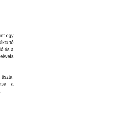
int egy
éktartó
ló és a
lweis
tiszta,
tása a
.