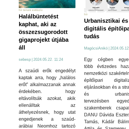
hír tervek exkluzív
hír
Halálbüntetést
Urbanisztikai és
kaphat, aki az
digitális építőip
összezsugorodott
tudás
gigaprojekt útjába
áll
MagócsiAnikó
|
2024.05.12
Egy cégben egyesí
sebesp
|
2024.05.22. 11:24
több évtizedes haz
A szaúdi erők engedélyt
nemzetközi szakértel
kaptak arra, hogy „halálos
építőipari digitali
erőt” alkalmazzanak annak
eljárásokban és a stra
érdekében. hogy
és urbaniszt
eltávolítsák azokat, akik
tervezésben egyedü
ellenálltak az
szakemberek csapa
áthelyezésnek, hogy utat
DANU Dávida Eszter,
engedjenek a szaúd-
Tamás, Kádár Bálint
arábiai Neomhoz tartozó
Attila és Szemerey