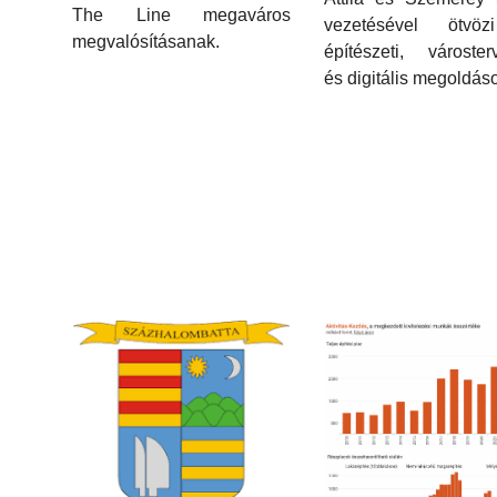
The Line megaváros
vezetésével ötvö
megvalósításanak.
építészeti, városter
és digitális megoldáso