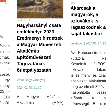
cikk
Akárcsak a
magyarok, a
t
szlovákok is
hír díj tervek
Nagyharsányi csata
ragaszkodnak a
emlékhelye 2023:
saját lakáshoz
36
Eredményt hirdettek
buildecon
|
2024.01.17. 13
a Magyar Művészeti
évben
Akadémia
nia a
Az Euroconstruct s
Építőművészeti
ornak,
kutatója, Ra
Tagozatának
ekhez
Kostelník (ÚEO
nt a
ötletpályázatán
szlovák lakásép
zések
teljesítmény és tula
Ware-Nagy Orsolya
|
 Így
szerkezet alakulásá
csony
meg az elmúlt 30 év
2024.02.20. 11:10
023 –
hasonlította ös
A Magyar Művészeti
 EBI
előbbit a ha
Akadémia (MMA)
tésből.
népességű Eurocons