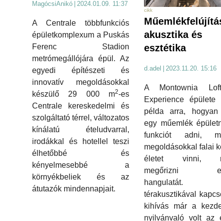
MagócsiAnikó
|
2024.01.09. 11:37
cikk
Műemlékfelújítá
A Centrale többfunkciós
akusztika és
épületkomplexum a Puskás
esztétika
Ferenc Stadion
metrómegállójára épül. Az
d.adel
|
2023.11.20. 15:16
egyedi építészeti és
innovatív megoldásokkal
A Montownia Lof
2
készülő 29 000 m
-es
Experience épülete 
Centrale kereskedelmi és
példa arra, hogyan 
szolgáltató térrel, változatos
egy műemlék épületn
kínálatú ételudvarral,
funkciót adni, m
irodákkal és hotellel teszi
megoldásokkal falai k
élhetőbbé és
életet vinni, m
kényelmesebbé a
megőrizni ere
környékbeliek és az
hangulatát
átutazók mindennapjait.
térakusztikával kapcs
kihívás már a kezde
nyilvánvaló volt az 