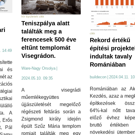
hír épületek cikk
Teniszpálya alatt
ari
találták meg a
cikk
ferencesek 500 éve
Rekord értékű
eltűnt templomát
építési projekte
. 14:49
Visegrádon.
indultak tavaly
tette
Romániában
Ware-Nagy Orsolya
|
ai és
mét az
buildecon
|
2024.04.11. 10
2024.05.10. 09:35
zációs
Romániában az Akti
A visegrádi
tégiai
Kezdés, azaz a megk
műemlékegyüttes
ikai
építkezések összé
újjászületését megelőző
lálló
64%-kal nőtt tav
régészeti feltárás során a
ta. A
előző évhez kép
Zsigmond király idején
 Erős
bruttó értékben i
épült Szűz Mária templom
, Pál
növekedési ütemben
romjait találták meg egy
 Samu