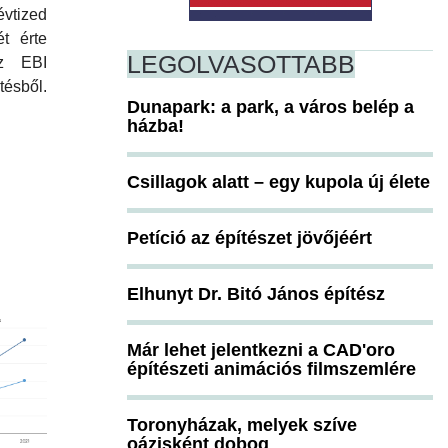
ized
t érte
LEGOLVASOTTABB
z EBI
tésből.
Dunapark: a park, a város belép a
házba!
Csillagok alatt – egy kupola új élete
Petíció az építészet jövőjéért
Elhunyt Dr. Bitó János építész
Már lehet jelentkezni a CAD'oro
építészeti animációs filmszemlére
Toronyházak, melyek szíve
oázisként dobog