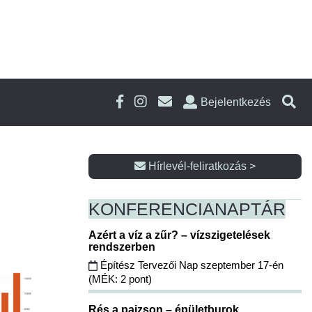
Bejelentkezés
Hírlevél-feliratkozás >
KONFERENCIA
NAPTÁR
Azért a víz a zűr? – vízszigetelések
rendszerben
Építész Tervezői Nap szeptember 17-én
(MÉK: 2 pont)
Rés a pajzson – épületburok