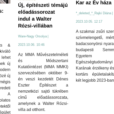
Kar az Év háza
Új, építészeti témájú
s:
előadássorozat
*_deleted_*_Rajki Diána
|
indul a Walter
2023.10.05. 12:17
Rózsi-villában
A szakmai zsűri szer
Ware-Nagy Orsolya
|
szívmelengető, mért
badacsonyörsi nyara
2023.10.06. 10:46
ts &
budapesti Semme
kiváló
Az MMA Művészetelméleti
Egyetem
lehet
és Módszertani
Egészségtudományi
ek új
Kutatóintézet (MMA MMKI)
Karának érzékeny és 
odern
szervezésében október 9-
kortárs épületalakí
özé új
én veszi kezdetét Dénes
két legjobb 2023-ban
égis
Eszter Építészet a
deti
nemzetközi sajtó tükrében
. A
című előadássorozata,
olatos
amelynek a Walter Rózsi-
tektől
villa ad otthont.
épület