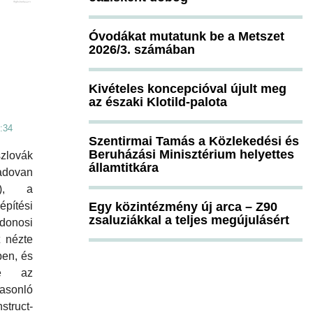
Óvodákat mutatunk be a Metszet
2026/3. számában
Kivételes koncepcióval újult meg
az északi Klotild-palota
:34
Szentirmai Tamás a Közlekedési és
Beruházási Minisztérium helyettes
zlovák
államtitkára
dovan
S), a
Egy közintézmény új arca – Z90
ítési
zsaluziákkal a teljes megújulásért
jdonosi
t nézte
ben, és
sze az
sonló
truct-