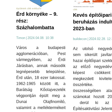
épületek cikk exkluzív
cikk
Érd környéke – 9.
Kevés építőipari
rész:
beruházás indul
Százhalombatta
2023-ban
Timon
|
2024.04.08. 10:38
buildecon
|
2024.02.28. 12:
Város a budapesti
Az utolsó negyed
agglomerációban, Pest
sem sikerült javíta
vármegyében, az Érdi
hazai építőipari szekt
Járásban, annak második
az előző negyedév
legnépesebb települése,
képest csökke
Érd után, 18 ezer lakossal.
megkezdett kivitele
1962-1965 között itt, a
összértéke.
Barátság Kőolajvezeték
összességében ala
végpontján épült meg a
számokat hozott 2
Dunai Olajfinomító,
derül ki az
valamint a melléktermékeit
Építésaktivitási Jelen