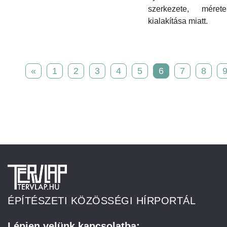
szerkezete, mére
kialakítása miatt.
«
1
2
3
4
5
6
7
8
ÉPÍTÉSZETI KÖZÖSSÉGI HÍRPORTÁL
Lépjen velünk kapcsolatba: