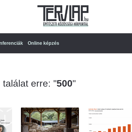
nferenciák
Online képzés
találat erre: "
500
"