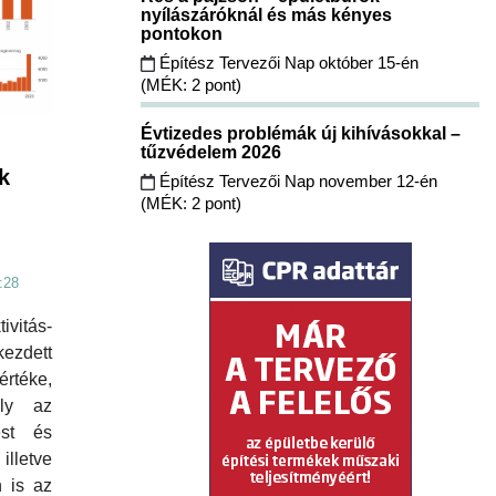
nyílászáróknál és más kényes
pontokon
Építész Tervezői Nap október 15-én
(MÉK: 2 pont)
Évtizedes problémák új kihívásokkal –
tűzvédelem 2026
k
Építész Tervezői Nap november 12-én
(MÉK: 2 pont)
:28
vitás-
ezdett
rtéke,
aly az
est és
lletve
 is az