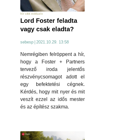
hír cikk exkluzív
Lord Foster feladta
vagy csak eladta?
sebesp
|
2021.10.29. 13:58
Nemrégiben felröppent a hír,
hogy a Foster + Partners
tervező iroda jelentős
részvénycsomagot adott el
egy befektetési cégnek.
Kérdés, hogy mit nyer és mit
veszít ezzel az idős mester
és az építész szakma.