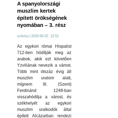
A spanyolországi
muszlim kertek
épített örökségének
nyomában – 3. rész
szikrisz
|
2020.06.02. 12:51
Az egykori római Hispalist
712-ben hódítják meg az
arabok, akik ezt követően
Yzviliának nevezik a várost.
Több mint ötszáz évig áll
muszlim uralom alatt,
mígnem III. (Szent)
Ferdinánd 1248-ban
visszahódítja a várost, és
székhelyét az egykori
muszlim uralkodók által
épített Alcázarban rendezi