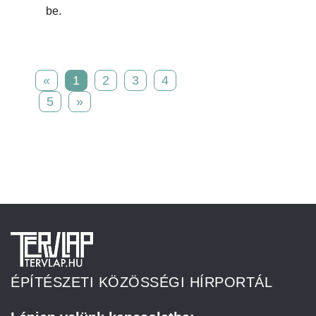
be.
«
1
2
3
4
5
»
ÉPÍTÉSZETI KÖZÖSSÉGI HÍRPORTÁL