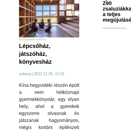
Z90
zsaluziákka
a teljes
megújulásé
díj épületek exkluzív
Lépcsőház,
játszóház,
könyvesház
sebesp
|
2022.12.05. 12:01
Kína hegyvidéki részén épült
a nem hétköznapi
gyermekkönyvtár, egy olyan
hely, ahol a gyerekek
egyszerre olvasnak és
játszanak hagyományos,
mégis kortárs építészeti