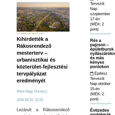
Tervezői
Nap
szeptember
17-én
(MÉK: 2
pont)
hír pályázat tervek cikk
Kihirdették a
Rés a
pajzson –
Rákosrendező
épületburok
mesterterv –
nyílászárókn
és más
urbanisztikai és
kényes
közterület-fejlesztési
pontokon
tervpályázat
Építész
Tervezői
eredményét
Nap október
15-én
Ware-Nagy Orsolya
|
(MÉK: 2
pont)
2026.04.10. 11:53
Lezárult a Rákosrendező
Évtizedes
problémák