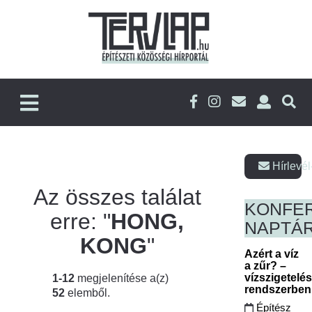
Hírlevél
Az összes találat
KONFE
erre: "
HONG,
NAPTÁ
KONG
"
Azért a víz
a zűr? –
vízszigetelé
1-12
megjelenítése a(z)
rendszerbe
52
elemből.
Építész