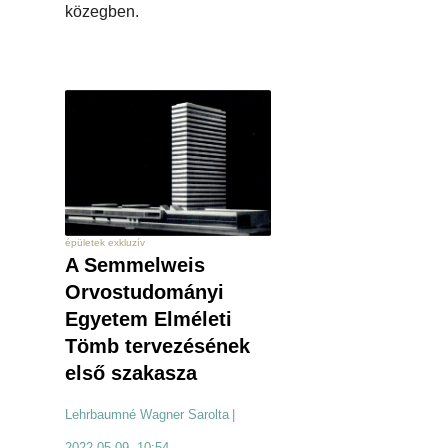
közegben.
épületek exkluzív
A Semmelweis
Orvostudományi
Egyetem Elméleti
Tömb tervezésének
első szakasza
Lehrbaumné Wagner Sarolta
|
2022.05.09. 10:54