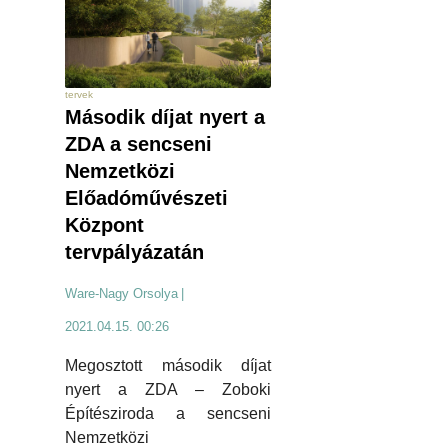
tervek
Második díjat nyert a
ZDA a sencseni
Nemzetközi
Előadóművészeti
Központ
tervpályázatán
Ware-Nagy Orsolya
|
2021.04.15. 00:26
Megosztott második díjat
nyert a ZDA – Zoboki
Építésziroda a sencseni
Nemzetközi