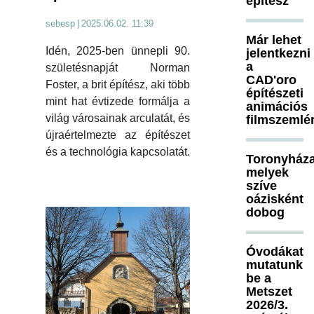
építész
sebesp
|
2025.06.02. 11:39
Már lehet
Idén, 2025-ben ünnepli 90.
jelentkezni
a
születésnapját Norman
CAD'oro
Foster, a brit építész, aki több
építészeti
mint hat évtizede formálja a
animációs
világ városainak arculatát, és
filmszemlé
újraértelmezte az építészet
és a technológia kapcsolatát.
Toronyháza
melyek
szíve
oázisként
dobog
Óvodákat
mutatunk
be a
Metszet
2026/3.