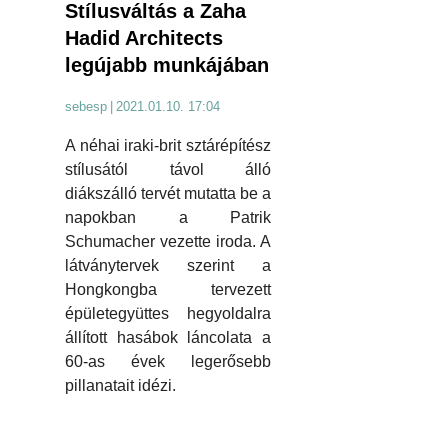
Stílusváltás a Zaha
Hadid Architects
legújabb munkájában
sebesp
|
2021.01.10. 17:04
A néhai iraki-brit sztárépítész
stílusától távol álló
diákszálló tervét mutatta be a
napokban a Patrik
Schumacher vezette iroda. A
látványtervek szerint a
Hongkongba tervezett
épületegyüttes hegyoldalra
állított hasábok láncolata a
60-as évek legerősebb
pillanatait idézi.