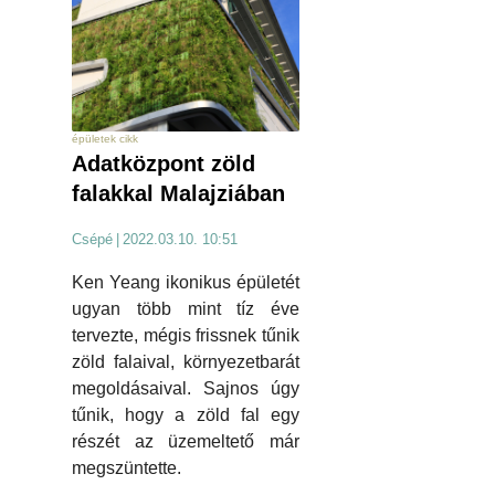
épületek cikk
Adatközpont zöld
falakkal Malajziában
Csépé
|
2022.03.10. 10:51
Ken Yeang ikonikus épületét
ugyan több mint tíz éve
tervezte, mégis frissnek tűnik
zöld falaival, környezetbarát
megoldásaival. Sajnos úgy
tűnik, hogy a zöld fal egy
részét az üzemeltető már
megszüntette.