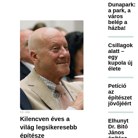
Dunapark:
a park, a
város
belép a
házba!
Csillagok
alatt –
egy
kupola új
élete
Petíció
az
építészet
jövőjéért
hír cikk
Kilencven éves a
Elhunyt
Dr. Bitó
világ legsikeresebb
János
építésze