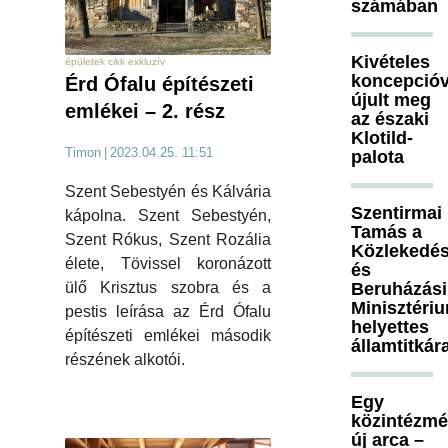
számában
Kivételes
épületek cikk exkluzív
koncepcióv
Érd Ófalu építészeti
újult meg
emlékei – 2. rész
az északi
Klotild-
Timon
|
2023.04.25. 11:51
palota
Szent Sebestyén és Kálvária
Szentirmai
kápolna. Szent Sebestyén,
Tamás a
Szent Rókus, Szent Rozália
Közlekedés
élete, Tövissel koronázott
és
Beruházási
ülő Krisztus szobra és a
Minisztéri
pestis leírása az Érd Ófalu
helyettes
építészeti emlékei második
államtitkár
részének alkotói.
Egy
közintézm
új arca –