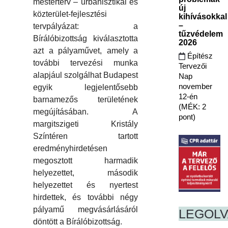
mesterterv – urbanisztikai és
új
közterület-fejlesztési
kihívásokkal
–
tervpályázat: a
tűzvédelem
Bírálóbizottság kiválasztotta
2026
azt a pályaművet, amely a
Építész
további tervezési munka
Tervezői
alapjául szolgálhat Budapest
Nap
november
egyik legjelentősebb
12-én
barnamezős területének
(MÉK: 2
megújításában. A
pont)
margitszigeti Kristály
Színtéren tartott
eredményhirdetésen
megosztott harmadik
helyezettet, második
helyezettet és nyertest
hirdettek, és további négy
pályamű megvásárlásáról
LEGOL
döntött a Bírálóbizottság.