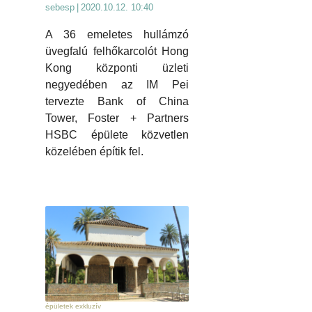
sebesp
|
2020.10.12. 10:40
A 36 emeletes hullámzó
üvegfalú felhőkarcolót Hong
Kong központi üzleti
negyedében az IM Pei
tervezte Bank of China
Tower, Foster + Partners
HSBC épülete közvetlen
közelében építik fel.
épületek exkluzív