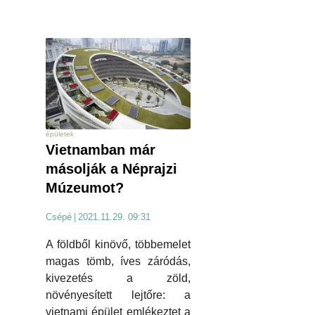
épületek
Vietnamban már
másolják a Néprajzi
Múzeumot?
Csépé
|
2021.11.29. 09:31
A földből kinövő, többemelet
magas tömb, íves záródás,
kivezetés a zöld,
növényesített lejtőre: a
vietnami épület emlékeztet a