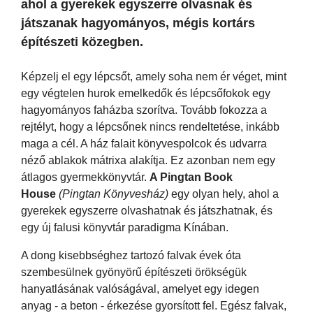
ahol a gyerekek egyszerre olvasnak és
játszanak hagyományos, mégis kortárs
építészeti közegben.
Képzelj el egy lépcsőt, amely soha nem ér véget, mint
egy végtelen hurok emelkedők és lépcsőfokok egy
hagyományos faházba szorítva. Tovább fokozza a
rejtélyt, hogy a lépcsőnek nincs rendeltetése, inkább
maga a cél. A ház falait könyvespolcok és udvarra
néző ablakok mátrixa alakítja. Ez azonban nem egy
átlagos gyermekkönyvtár.
A Pingtan Book
House
(Pingtan Könyvesház)
egy olyan hely, ahol a
gyerekek egyszerre olvashatnak és játszhatnak, és
egy új falusi könyvtár paradigma Kínában.
A dong kisebbséghez tartozó falvak évek óta
szembesülnek gyönyörű építészeti örökségük
hanyatlásának valóságával, amelyet egy idegen
anyag - a beton - érkezése gyorsított fel. Egész falvak,