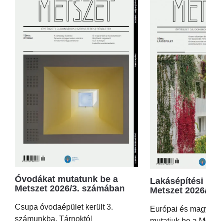
Óvodákat mutatunk be a
Lakásépítési kör
Metszet 2026/3. számában
Metszet 2026/2.
Csupa óvodaépület került 3.
Európai és magyar p
számunkba, Tárnoktól
mutatjuk be a Metsz