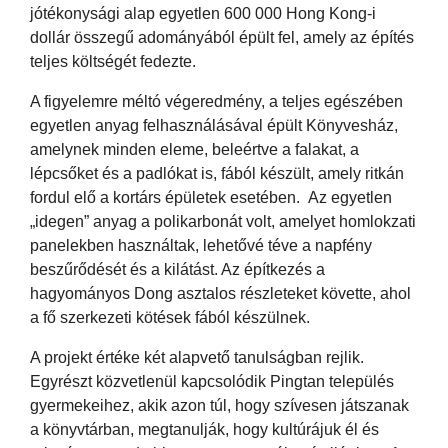
jótékonysági alap egyetlen 600 000 Hong Kong-i
dollár összegű adományából épült fel, amely az építés
teljes költségét fedezte.
A figyelemre méltó végeredmény, a teljes egészében
egyetlen anyag felhasználásával épült Könyvesház,
amelynek minden eleme, beleértve a falakat, a
lépcsőket és a padlókat is, fából készült, amely ritkán
fordul elő a kortárs épületek esetében. Az egyetlen
„idegen” anyag a polikarbonát volt, amelyet homlokzati
panelekben használtak, lehetővé téve a napfény
beszűrődését és a kilátást. Az építkezés a
hagyományos Dong asztalos részleteket követte, ahol
a fő szerkezeti kötések fából készülnek.
A projekt értéke két alapvető tanulságban rejlik.
Egyrészt közvetlenül kapcsolódik Pingtan település
gyermekeihez, akik azon túl, hogy szívesen játszanak
a könyvtárban, megtanulják, hogy kultúrájuk él és