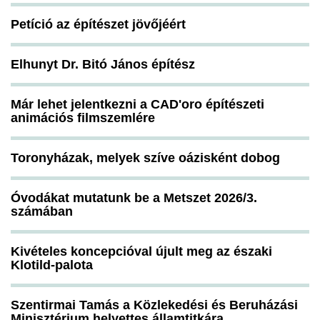
Petíció az építészet jövőjéért
Elhunyt Dr. Bitó János építész
Már lehet jelentkezni a CAD'oro építészeti
animációs filmszemlére
Toronyházak, melyek szíve oázisként dobog
Óvodákat mutatunk be a Metszet 2026/3.
számában
Kivételes koncepcióval újult meg az északi
Klotild-palota
Szentirmai Tamás a Közlekedési és Beruházási
Minisztérium helyettes államtitkára