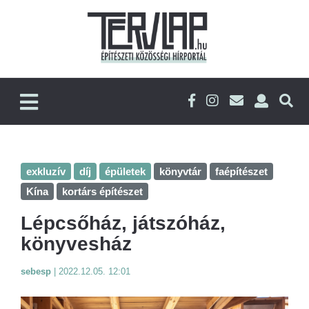
exkluzív
díj
épületek
könyvtár
faépítészet
Kína
kortárs építészet
Lépcsőház, játszóház,
könyvesház
sebesp
|
2022.12.05. 12:01