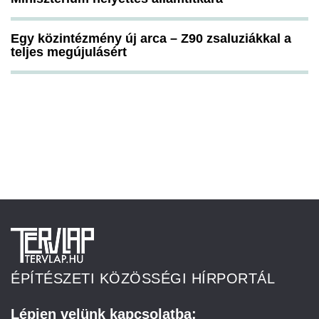
Egy közintézmény új arca – Z90 zsaluziákkal a
teljes megújulásért
ÉPÍTÉSZETI KÖZÖSSÉGI HÍRPORTÁL
Lépjen velünk kapcsolatba: