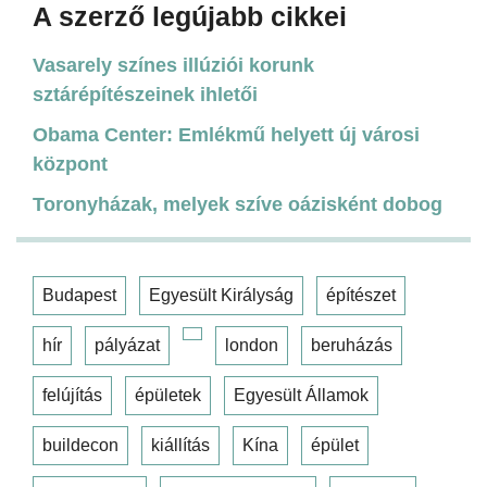
A szerző legújabb cikkei
Vasarely színes illúziói korunk
sztárépítészeinek ihletői
Obama Center: Emlékmű helyett új városi
központ
Toronyházak, melyek szíve oázisként dobog
Budapest
Egyesült Királyság
építészet
hír
pályázat
london
beruházás
felújítás
épületek
Egyesült Államok
buildecon
kiállítás
Kína
épület