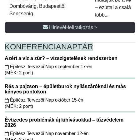
Dombóvárig, Budapesttől
– ezúttal a családi 
Sencsenig.
több...
Hírlevél-feliratkozás >
KONFERENCIA
NAPTÁR
Azért a víz a zűr? – vízszigetelések rendszerben
Építész Tervezői Nap szeptember 17-én
(MÉK: 2 pont)
Rés a pajzson – épületburok nyílászáróknál és más
kényes pontokon
Építész Tervezői Nap október 15-én
(MÉK: 2 pont)
Évtizedes problémák új kihívásokkal – tűzvédelem
2026
Építész Tervezői Nap november 12-én
(MÉK: 2 pont)