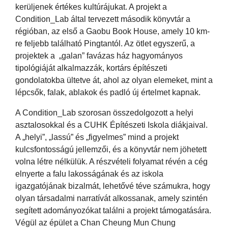
kerüljenek értékes kultúrájukat. A projekt a
Condition_Lab által tervezett második könyvtár a
régióban, az első a Gaobu Book House, amely 10 km-
re feljebb található Pingtantól. Az ötlet egyszerű, a
projektek a „galan” favázas ház hagyományos
tipológiáját alkalmazzák, kortárs építészeti
gondolatokba ültetve át, ahol az olyan elemeket, mint a
lépcsők, falak, ablakok és padló új értelmet kapnak.
A Condition_Lab szorosan összedolgozott a helyi
asztalosokkal és a CUHK Építészeti Iskola diákjaival.
A „helyi”, „lassú” és „figyelmes” mind a projekt
kulcsfontosságú jellemzői, és a könyvtár nem jöhetett
volna létre nélkülük. A részvételi folyamat révén a cég
elnyerte a falu lakosságának és az iskola
igazgatójának bizalmát, lehetővé téve számukra, hogy
olyan társadalmi narratívát alkossanak, amely szintén
segített adományozókat találni a projekt támogatására.
Végül az épület a Chan Cheung Mun Chung