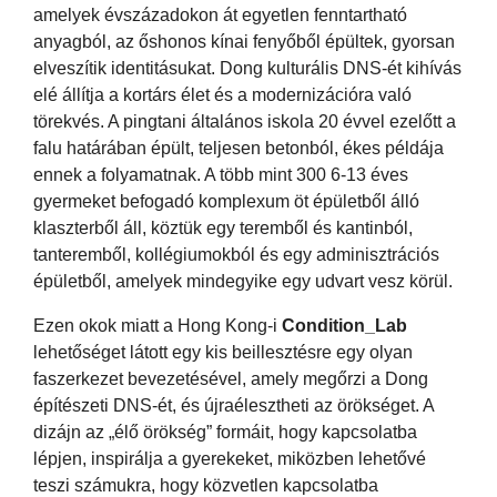
amelyek évszázadokon át egyetlen fenntartható
anyagból, az őshonos kínai fenyőből épültek, gyorsan
elveszítik identitásukat. Dong kulturális DNS-ét kihívás
elé állítja a kortárs élet és a modernizációra való
törekvés. A pingtani általános iskola 20 évvel ezelőtt a
falu határában épült, teljesen betonból, ékes példája
ennek a folyamatnak. A több mint 300 6-13 éves
gyermeket befogadó komplexum öt épületből álló
klaszterből áll, köztük egy teremből és kantinból,
tanteremből, kollégiumokból és egy adminisztrációs
épületből, amelyek mindegyike egy udvart vesz körül.
Ezen okok miatt a Hong Kong-i
Condition_Lab
lehetőséget látott egy kis beillesztésre egy olyan
faszerkezet bevezetésével, amely megőrzi a Dong
építészeti DNS-ét, és újraélesztheti az örökséget. A
dizájn az „élő örökség” formáit, hogy kapcsolatba
lépjen, inspirálja a gyerekeket, miközben lehetővé
teszi számukra, hogy közvetlen kapcsolatba