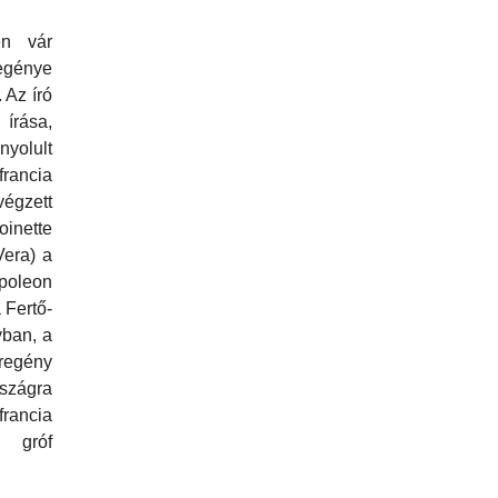
en vár
egénye
 Az író
írása,
lult
francia
égzett
oinette
Vera) a
poleon
a Fertő-
yban, a
regény
szágra
rancia
s gróf