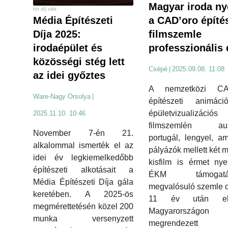
Magyar iroda ny
hír díj cikk
a CAD’oro építés
Média Építészeti
filmszemle
Díja 2025:
professzionális 
irodaépület és
közösségi stég lett
Csépé
|
2025.09.08. 11:08
az idei győztes
A nemzetközi CA
Ware-Nagy Orsolya
|
építészeti animác
épületvizualizációs
2025.11.10. 10:46
filmszemlén ausz
November 7-én 21.
portugál, lengyel, am
alkalommal ismerték el az
pályázók mellett két 
idei év legkiemelkedőbb
kisfilm is érmet nye
építészeti alkotásait a
ÉKM támogatás
Média Építészeti Díja gála
megvalósuló szemle dí
keretében. A 2025-ös
11 év után elő
megmérettetésén közel 200
Magyarországon
munka versenyzett
megrendezet