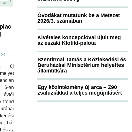
Óvodákat mutatunk be a Metszet
2026/3. számában
 piac
i
Kivételes koncepcióval újult meg
n
az északi Klotild-palota
:24
Szentirmai Tamás a Közlekedési és
Beruházási Minisztérium helyettes
ct új
államtitkára
 melyet
ncián
Egy közintézmény új arca – Z90
s 6-án
zsaluziákkal a teljes megújulásért
 évtől
 trend
európai
kedési
ig, bár
l és az