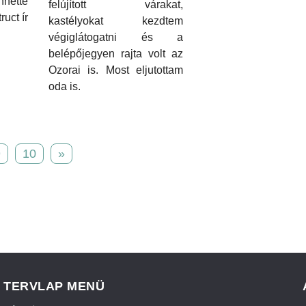
nette
felújított várakat,
uct ír
kastélyokat kezdtem
végiglátogatni és a
belépőjegyen rajta volt az
Ozorai is. Most eljutottam
oda is.
9
10
»
TERVLAP MENÜ