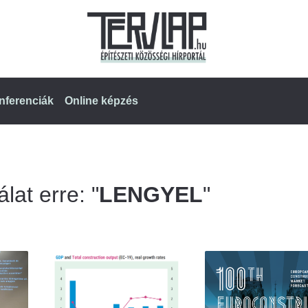
nferenciák
Online képzés
lat erre: "
LENGYEL
"