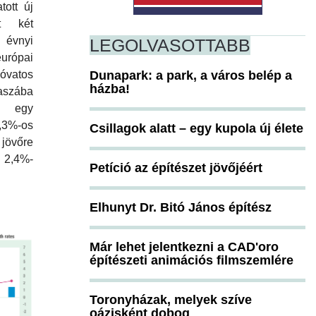
tott új
nt két
évnyi
LEGOLVASOTTABB
európai
Dunapark: a park, a város belép a
 óvatos
házba!
aszába
n egy
%-os
Csillagok alatt – egy kupola új élete
jövőre
 2,4%-
Petíció az építészet jövőjéért
Elhunyt Dr. Bitó János építész
Már lehet jelentkezni a CAD'oro
építészeti animációs filmszemlére
Toronyházak, melyek szíve
oázisként dobog