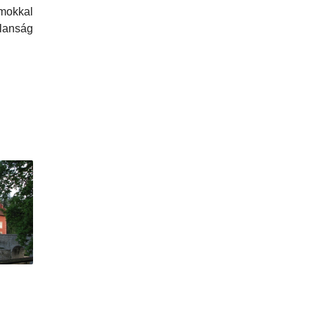
okkal
alanság