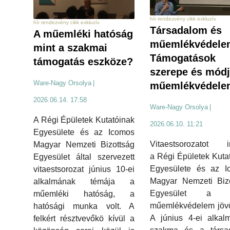
hír rendezvény cikk exkluzív
hír rendezvény cikk exkluzív
Társadalom és
A műemléki hatóság
műemlékvédele
mint a szakmai
Támogatások
támogatás eszköze?
szerepe és módj
Ware-Nagy Orsolya
|
műemlékvédele
2026.06.14. 17:58
Ware-Nagy Orsolya
|
A Régi Épületek Kutatóinak
2026.06.10. 11:21
Egyesülete és az Icomos
Vitaestsorozatot in
Magyar Nemzeti Bizottság
a Régi Épületek Kuta
Egyesület által szervezett
Egyesülete és az I
vitaestsorozat június 10-ei
Magyar Nemzeti Bizo
alkalmának témája a
Egyesület a h
műemléki hatóság, a
műemlékvédelem jövő
hatósági munka volt. A
A június 4-ei alkal
felkért résztvevőkö kívül a