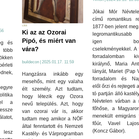
Jókai Mór Névtel
című romantikus r
cikk
1877-ben jelent meg.
56
Ki az az Ozorai
legromantikusabb 
Pipó, és miért van
igen bonyo
ég és
vára?
cselekményekkel. A 
 több
forradalomban kiv
sökken
buildecon
|
2025.01.17. 11:59
királynő, Maria Ant
bérleti
lányát, Mariet (Pap 
nek,
Hangzásra inkább egy
forradalom és Na
mesehős, mint egy valaha
elől őrzi és rejtegeti 
 egyre
élt személy. Azt tudtam,
tó partján álló kastél
itika
hogy létezik egy Ozora
Névtelen várban a 
vel a
nevű település. Azt, hogy
főhőse, a Magyaror
ssze
van ozorai vár is, akkor
menekült emigráns f
atot,
tudtam meg amikor a NÖF
főúr, Vavel Lajo
által fenntartott és Nemzeti
(Koncz Gábor).
lesz
Kastély- és Várprogramban