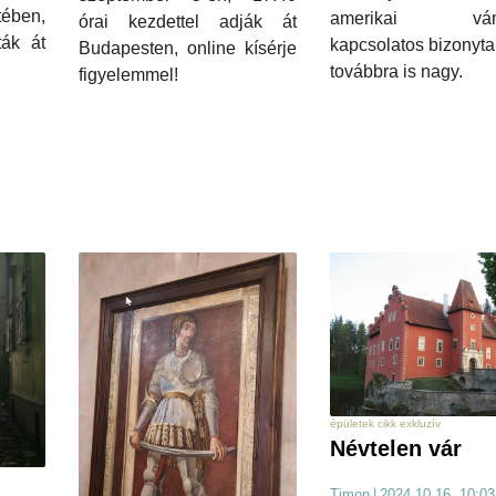
ében,
amerikai vám
órai kezdettel adják át
ák át
kapcsolatos bizonyt
Budapesten, online kísérje
továbbra is nagy.
figyelemmel!
épületek cikk exkluzív
Névtelen vár
Timon
|
2024.10.16. 10:03