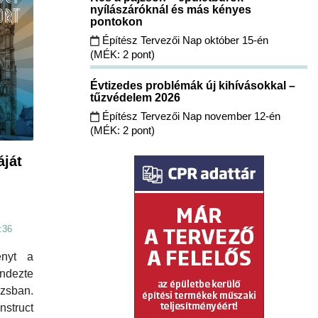
nyílászáróknál és más kényes
pontokon
Építész Tervezői Nap október 15-én
(MÉK: 2 pont)
Évtizedes problémák új kihívásokkal –
tűzvédelem 2026
Építész Tervezői Nap november 12-én
(MÉK: 2 pont)
áját
:36
ényt a
ndezte
zsban.
truct