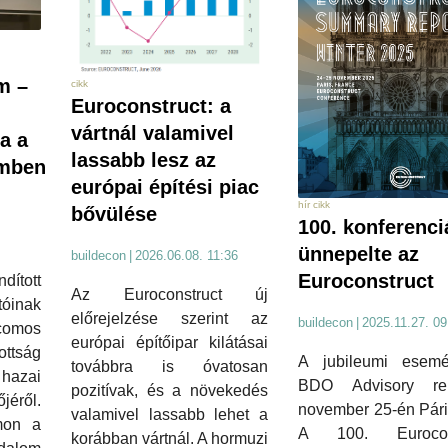
m –
cikk
Euroconstruct: a
vártnál valamivel
a a
lassabb lesz az
mben
európai építési piac
hír cikk
bővülése
100. konferenci
ünnepelte az
buildecon
|
2026.06.08. 11:36
Euroconstruct
dított
Az Euroconstruct új
tóinak
előrejelzése szerint az
buildecon
|
2025.11.27. 09
comos
európai építőipar kilátásai
ttság
A jubileumi esem
továbbra is óvatosan
azai
BDO Advisory re
pozitívak, és a növekedés
jéről.
november 25-én Pári
valamivel lassabb lehet a
mon a
A 100. Eurocons
korábban vártnál. A hormuzi