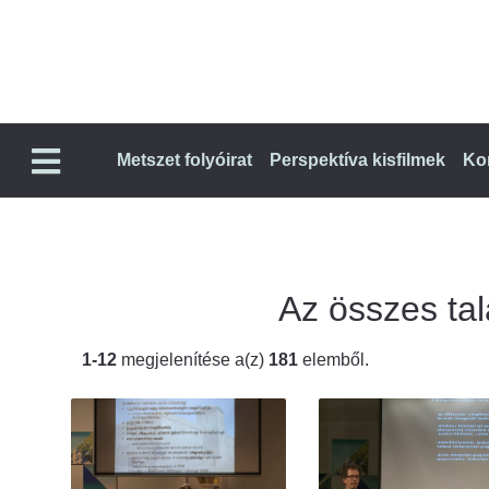
Metszet folyóirat
Perspektíva kisfilmek
Ko
Az összes talá
1-12
megjelenítése a(z)
181
elemből.