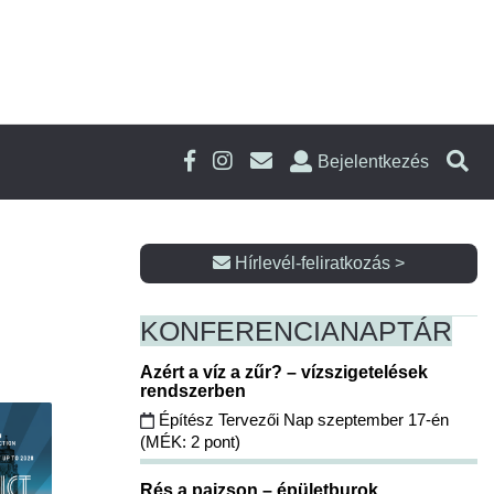
Bejelentkezés
Hírlevél-feliratkozás >
KONFERENCIA
NAPTÁR
Azért a víz a zűr? – vízszigetelések
rendszerben
Építész Tervezői Nap szeptember 17-én
(MÉK: 2 pont)
Rés a pajzson – épületburok