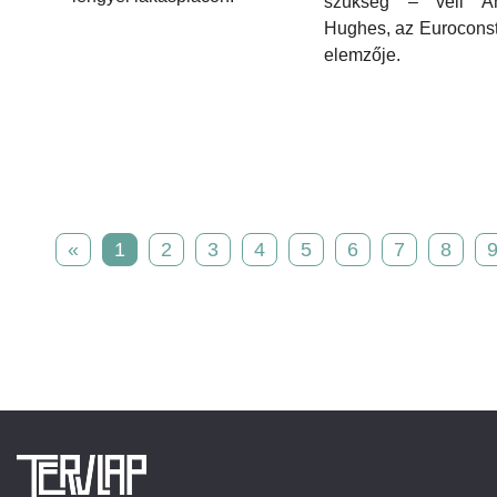
szükség – véli An
Hughes, az Euroconstr
elemzője.
«
1
2
3
4
5
6
7
8