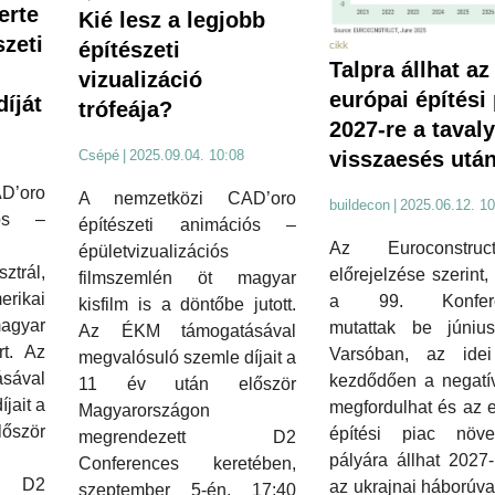
erte
Kié lesz a legjobb
zeti
építészeti
cikk
Talpra állhat az
vizualizáció
európai építési
díját
trófeája?
2027-re a tavaly
visszaesés utá
Csépé
|
2025.09.04. 10:08
D’oro
A nemzetközi CAD’oro
buildecon
|
2025.06.12. 10
iós –
építészeti animációs –
Az Euroconstru
épületvizualizációs
trál,
előrejelzése szerint,
filmszemlén öt magyar
erikai
a 99. Konfere
kisfilm is a döntőbe jutott.
magyar
mutattak be júniu
Az ÉKM támogatásával
rt. Az
Varsóban, az idei
megvalósuló szemle díjait a
ával
kezdődően a negatív
11 év után először
jait a
megfordulhat és az 
Magyarországon
ször
építési piac növe
megrendezett D2
pályára állhat 2027-
Conferences keretében,
t D2
az ukrajnai háborúva
szeptember 5-én, 17:40