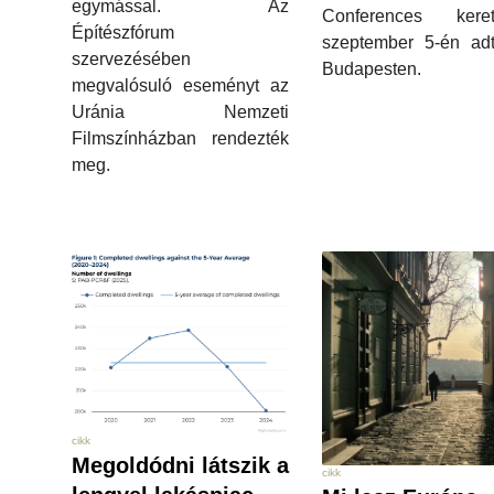
egymással. Az
Conferences keret
Építészfórum
szeptember 5-én adt
szervezésében
Budapesten.
megvalósuló eseményt az
Uránia Nemzeti
Filmszínházban rendezték
meg.
cikk
Megoldódni látszik a
cikk