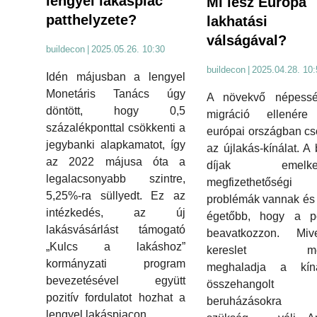
lengyel lakáspiac
Mi lesz Európa
patthelyzete?
lakhatási
válságával?
buildecon
|
2025.05.26. 10:30
buildecon
|
2025.04.28. 10:
Idén májusban a lengyel
Monetáris Tanács úgy
A növekvő népess
döntött, hogy 0,5
migráció ellenére
százalékponttal csökkenti a
európai országban c
jegybanki alapkamatot, így
az újlakás-kínálat. A 
az 2022 májusa óta a
díjak emelked
legalacsonyabb szintre,
megfizethetőségi
5,25%-ra süllyedt. Ez az
problémák vannak és
intézkedés, az új
égetőbb, hogy a pol
lakásvásárlást támogató
beavatkozzon. Mi
„Kulcs a lakáshoz”
kereslet me
kormányzati program
meghaladja a kínál
bevezetésével együtt
összehangolt
pozitív fordulatot hozhat a
beruházásokra 
lengyel lakáspiacon.