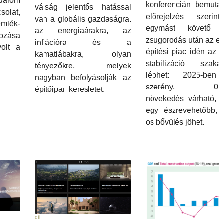
dalom
konferencián bemuta
válság jelentős hatással
lat,
előrejelzés szeri
van a globális gazdaságra,
mlék-
egymást követő 
az energiaárakra, az
rozása
zsugorodás után az 
inflációra és a
volt a
építési piac idén az
kamatlábakra, olyan
stabilizáció szak
tényezőkre, melyek
léphet: 2025-be
nagyban befolyásolják az
szerény, 0,3
építőipari keresletet.
növekedés várható, 
egy észrevehetőbb,
os bővülés jöhet.
díj