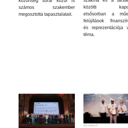
szakma és a társa
közönség sorai közül is
közötti kapcso
számos szakember
elsősorban a műe
megosztotta tapasztalatait.
felújítások finanszí
és reprezentációja 
téma.
díj exkluzív