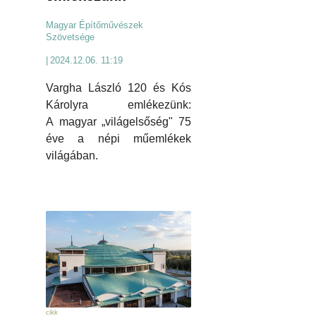
Magyar Építőművészek
Szövetsége
|
2024.12.06. 11:19
Vargha László 120 és Kós
Károlyra emlékezünk:
A magyar „világelsőség" 75
éve a népi műemlékek
világában.
cikk