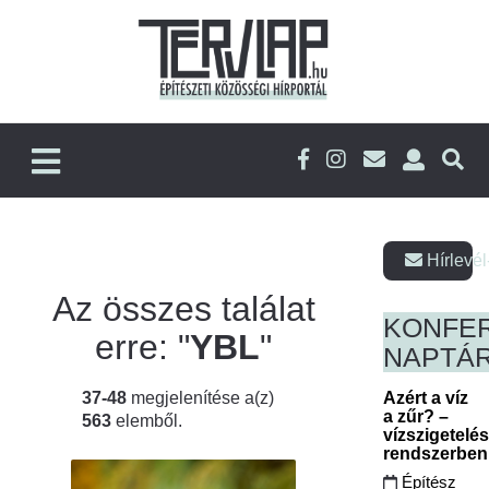
Hírlevél
Az összes találat
KONFE
erre: "
YBL
"
NAPTÁ
37-48
megjelenítése a(z)
Azért a víz
a zűr? –
563
elemből.
vízszigetelé
rendszerbe
Építész