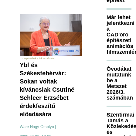
építész
Már lehet
jelentkezni
a
CAD'oro
építészeti
animációs
filmszemlé
hír épületek cikk exkluzív
Ybl és
Óvodákat
Székesfehérvár:
mutatunk
be a
Sokan voltak
Metszet
kíváncsiak Csutiné
2026/3.
Schleer Erzsébet
számában
érdekfeszítő
előadására
Szentirmai
Tamás a
Közlekedés
Ware-Nagy Orsolya
|
és