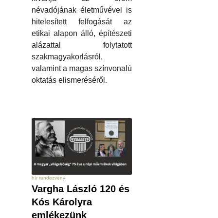
névadójának életművével is
hitelesített felfogását az
etikai alapon álló, építészeti
alázattal folytatott
szakmagyakorlásról,
valamint a magas színvonalú
oktatás elismeréséről.
hír rendezvény
Vargha László 120 és
Kós Károlyra
emlékezünk