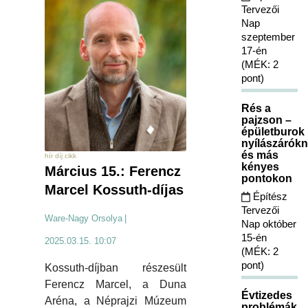
Tervezői
Nap
szeptember
17-én
(MÉK: 2
pont)
Rés a
pajzson –
épületburok
nyílászárókn
és más
hír díj cikk
kényes
Március 15.: Ferencz
pontokon
Marcel Kossuth-díjas
Építész
Tervezői
Ware-Nagy Orsolya
|
Nap október
15-én
2025.03.15. 10:07
(MÉK: 2
pont)
Kossuth-díjban részesült
Ferencz Marcel, a Duna
Évtizedes
Aréna, a Néprajzi Múzeum
problémák