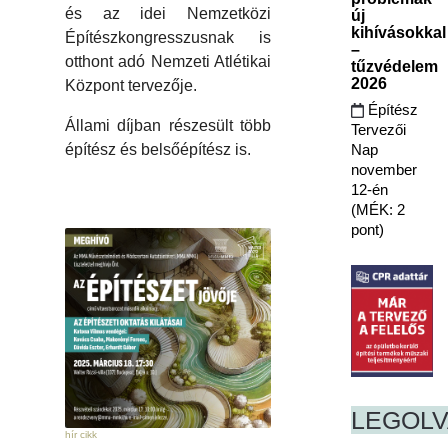
és az idei Nemzetközi
új
kihívásokkal
Építészkongresszusnak is
–
otthont adó Nemzeti Atlétikai
tűzvédelem
2026
Központ tervezője.
Építész
Állami díjban részesült több
Tervezői
Nap
építész és belsőépítész is.
november
12-én
(MÉK: 2
pont)
LEGOL
hír cikk