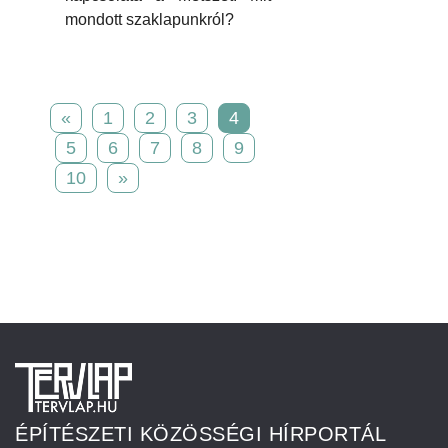
mondott szaklapunkról?
«
1
2
3
4
5
6
7
8
9
10
»
ÉPÍTÉSZETI KÖZÖSSÉGI HÍRPORTÁL