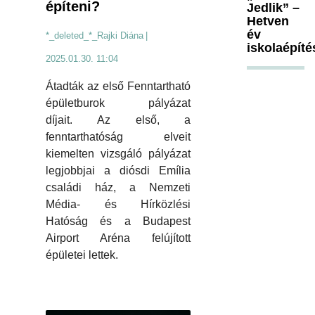
építeni?
Jedlik” –
Hetven
év
*_deleted_*_Rajki Diána
|
iskolaépíté
2025.01.30. 11:04
Átadták az első Fenntartható
épületburok pályázat
díjait. Az első, a
fenntarthatóság elveit
kiemelten vizsgáló pályázat
legjobbjai a diósdi Emília
családi ház, a Nemzeti
Média- és Hírközlési
Hatóság és a Budapest
Airport Aréna felújított
épületei lettek.