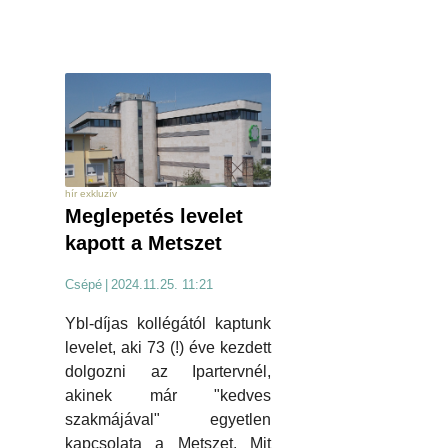
hír exkluzív
Meglepetés levelet
kapott a Metszet
Csépé
|
2024.11.25. 11:21
Ybl-díjas kollégától kaptunk
levelet, aki 73 (!) éve kezdett
dolgozni az Ipartervnél,
akinek már "kedves
szakmájával" egyetlen
kapcsolata a Metszet. Mit