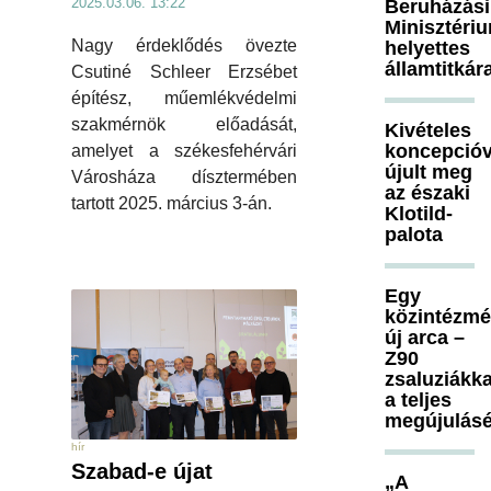
2025.03.06. 13:22
Beruházási
Minisztéri
Nagy érdeklődés övezte
helyettes
államtitkár
Csutiné Schleer Erzsébet
építész, műemlékvédelmi
szakmérnök előadását,
Kivételes
koncepcióv
amelyet a székesfehérvári
újult meg
Városháza dísztermében
az északi
tartott 2025. március 3-án.
Klotild-
palota
Egy
közintézm
új arca –
Z90
zsaluziákka
a teljes
megújulásé
hír
Szabad-e újat
„A