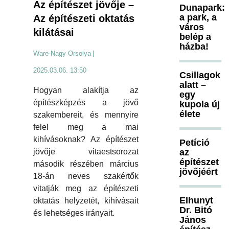
Az építészet jövője –
Dunapark:
a park, a
Az építészeti oktatás
város
kilátásai
belép a
házba!
Ware-Nagy Orsolya
|
2025.03.06. 13:50
Csillagok
alatt –
Hogyan alakítja az
egy
építészképzés a jövő
kupola új
élete
szakembereit, és mennyire
felel meg a mai
kihívásoknak? Az építészet
Petíció
az
jövője vitaestsorozat
építészet
második részében március
jövőjéért
18-án neves szakértők
vitatják meg az építészeti
Elhunyt
oktatás helyzetét, kihívásait
Dr. Bitó
és lehetséges irányait.
János