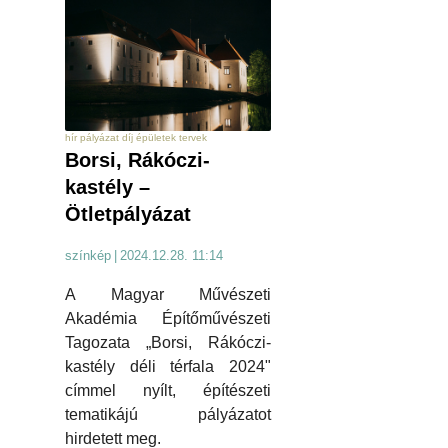
hír pályázat díj épületek tervek
Borsi, Rákóczi-
kastély –
Ötletpályázat
színkép
|
2024.12.28. 11:14
A Magyar Művészeti
Akadémia Építőművészeti
Tagozata „Borsi, Rákóczi-
kastély déli térfala 2024"
címmel nyílt, építészeti
tematikájú pályázatot
hirdetett meg.