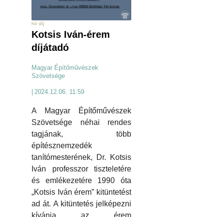
hír díj
Kotsis Iván-érem
díjátadó
Magyar Építőművészek
Szövetsége
|
2024.12.06. 11:59
A Magyar Építőművészek
Szövetsége néhai rendes
tagjának, több
építésznemzedék
tanítómesterének, Dr. Kotsis
Iván professzor tiszteletére
és emlékezetére 1990 óta
„Kotsis Iván érem” kitüntetést
ad át. A kitüntetés jelképezni
kívánja az érem