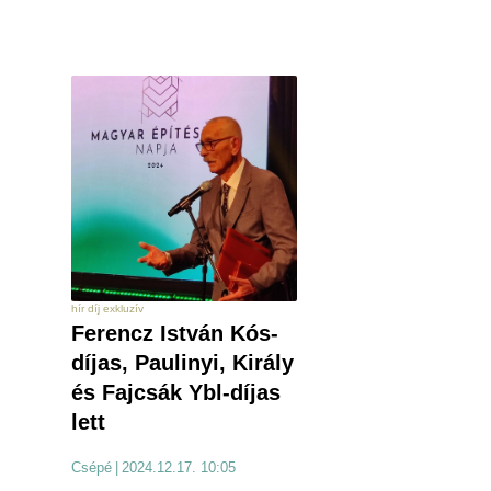
hír díj exkluzív
Ferencz István Kós-
díjas, Paulinyi, Király
és Fajcsák Ybl-díjas
lett
Csépé
|
2024.12.17. 10:05