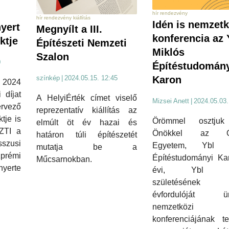
hír rendezvény
hír rendezvény kiállítás
Idén is nemzetk
nyert
Megnyílt a III.
konferencia az 
ktje
Építészeti Nemzeti
Miklós
Szalon
0
Építéstudomán
színkép
|
2024.05.15. 12:45
Karon
 2024
 díjat
A HelyiÉrték címet viselő
Mizsei Anett
|
2024.05.03.
ervező
reprezentatív kiállítás az
ktje is
Örömmel osztju
elmúlt öt év hazai és
ZTI a
Önökkel az Ó
határon túli építészetét
sszusi
Egyetem, Ybl M
mutatja be a
zprémi
Építéstudományi Ka
Műcsarnokban.
nyerte
évi, Ybl Mi
születésének
évfordulóját ün
nemzetközi
konferenciájának te