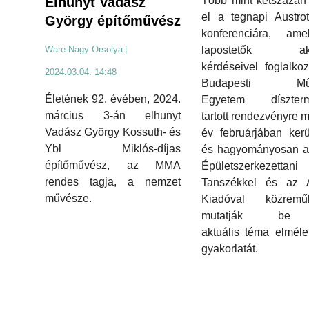
Több mint kétszázan 
Elhunyt Vadász
el a tegnapi Austro
György építőművész
konferenciára, am
lapostetők akut
Ware-Nagy Orsolya
|
kérdéseivel foglalkoz
2024.03.04. 14:48
Budapesti Műs
Életének 92. évében, 2024.
Egyetem díszter
március 3-án elhunyt
tartott rendezvényre 
Vadász György Kossuth- és
év februárjában kerü
Ybl Miklós-díjas
és hagyományosan 
építőművész, az MMA
Épületszerkezettani
rendes tagja, a nemzet
Tanszékkel és az Ar
művésze.
Kiadóval közremű
mutatják be
aktuális téma elméle
gyakorlatát.