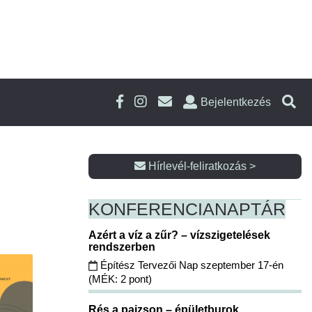
Bejelentkezés
Hírlevél-feliratkozás >
KONFERENCIA
NAPTÁR
Azért a víz a zűr? – vízszigetelések
rendszerben
Építész Tervezői Nap szeptember 17-én
(MÉK: 2 pont)
Rés a pajzson – épületburok