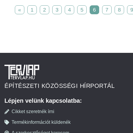
«
1
2
3
4
5
6
7
8
ÉPÍTÉSZETI KÖZÖSSÉGI HÍRPORTÁL
Lépjen velünk kapcsolatba:
Cikket szeretnék írni
Termékinformációt küldenék
A szerkesztőséget keresem