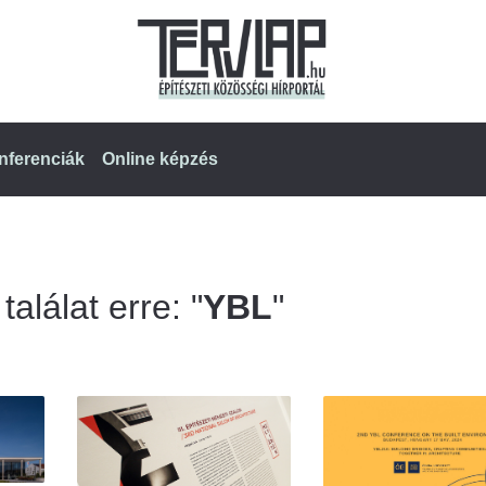
nferenciák
Online képzés
alálat erre: "
YBL
"