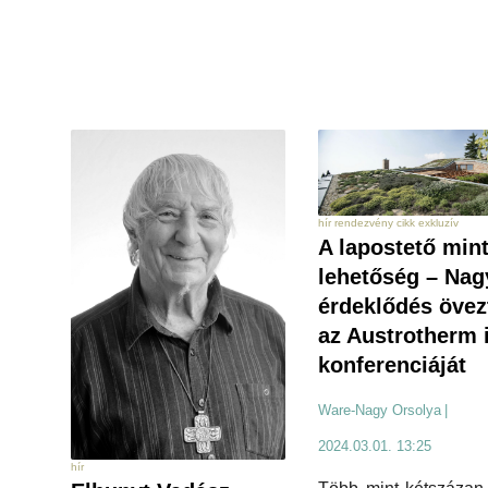
hír rendezvény cikk exkluzív
A lapostető min
lehetőség – Nag
érdeklődés övez
az Austrotherm 
konferenciáját
Ware-Nagy Orsolya
|
2024.03.01. 13:25
hír