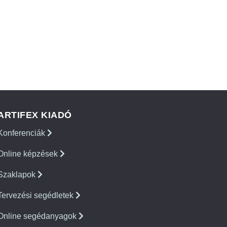
ARTIFEX KIADÓ
Konferenciák
Online képzések
Szaklapok
Tervezési segédletek
Online segédanyagok