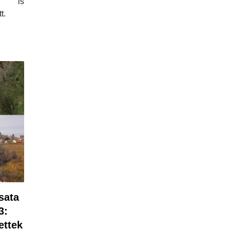
el is
t.
sata
3:
ettek