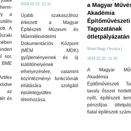
jöttek
2024.02.22. 12:11
a Magyar Művés
therm-
Akadémia
ely a
Újabb szakaszához
Építőművészeti
ális
érkezett a Magyar
Tagozatának
ott. A
Építészeti Múzeum és
zaki
ötletpályázatán
Műemlékvédelmi
mében
Dokumentációs Központ
Ware-Nagy Orsolya
|
minden
(MÉM MDK)
l sor,
gyűjteményeinek és új
2024.02.20. 11:10
a BME
kiállítóhelyének
A Magyar Művé
elhelyezésére, valamint
Akadémia (
tifex
közintézményi funkcióinak
Építőművészeti Ta
ködve
ellátására szolgáló
tavaly ősszel hirde
 az
épületegyüttes
nyílt, építészeti tem
tét és
létrehozása.
pénzdíjas ötletpály
fiatal építészek szám