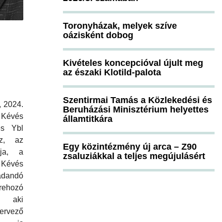
Toronyházak, melyek szíve
oázisként dobog
Kivételes koncepcióval újult meg
az északi Klotild-palota
Szentirmai Tamás a Közlekedési és
, 2024.
Beruházási Minisztérium helyettes
t Kévés
államtitkára
és Ybl
sz, az
Egy közintézmény új arca – Z90
ja, a
zsaluziákkal a teljes megújulásért
 Kévés
adandó
ehozó
t, aki
zervező