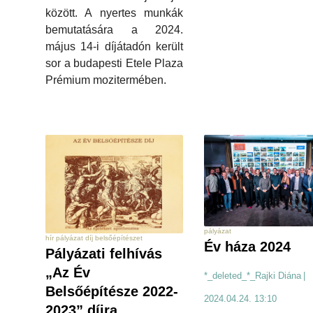
között. A nyertes munkák
bemutatására a 2024.
május 14-i díjátadón került
sor a budapesti Etele Plaza
Prémium mozitermében.
pályázat
hír pályázat díj belsőépítészet
Év háza 2024
Pályázati felhívás
„Az Év
*_deleted_*_Rajki Diána
|
Belsőépítésze 2022-
2024.04.24. 13:10
2023” díjra