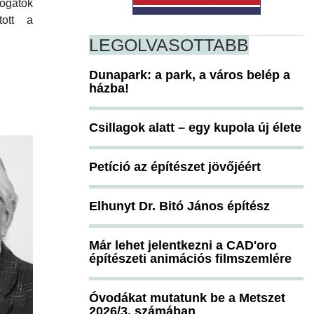
ogatók
tott a
LEGOLVASOTTABB
Dunapark: a park, a város belép a
házba!
Csillagok alatt – egy kupola új élete
Petíció az építészet jövőjéért
Elhunyt Dr. Bitó János építész
Már lehet jelentkezni a CAD'oro
építészeti animációs filmszemlére
Óvodákat mutatunk be a Metszet
2026/3. számában