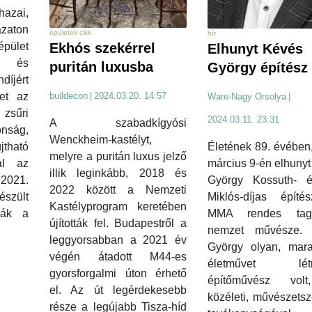
azai,
zaton
épületek cikk
hír
Ekhós szekérrel
pület
Elhunyt Kévés
n és
puritán luxusba
György építész
íjért
buildecon
|
2024.03.20. 14:57
ket az
Ware-Nagy Orsolya
|
zsűri
2024.03.11. 23:31
A szabadkígyósi
nság,
Wenckheim-kastélyt,
Életének 89. évében
ható
melyre a puritán luxus jelző
március 9-én elhuny
al az
illik leginkább, 2018 és
György Kossuth- 
 2021.
2022 között a Nemzeti
Miklós-díjas építé
észült
Kastélyprogram keretében
MMA rendes tag
ják a
újították fel. Budapestről a
nemzet művésze.
leggyorsabban a 2021 év
György olyan, mar
végén átadott M44-es
életművet létr
gyorsforgalmi úton érhető
építőművész vol
el. Az út legérdekesebb
közéleti, művészets
része a legújabb Tisza-híd