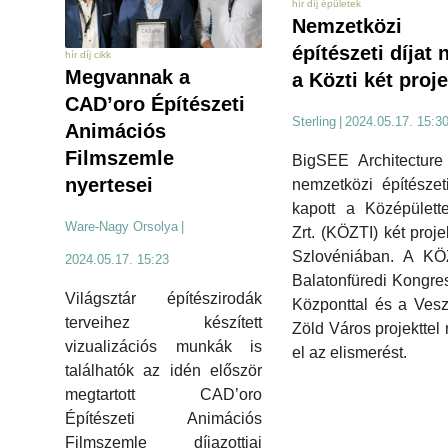
hír díj épületek
Nemzetközi
építészeti díjat 
hír díj cikk
Megvannak a
a Közti két proje
CAD’oro Építészeti
Sterling
|
2024.05.17. 15:3
Animációs
Filmszemle
BigSEE Architecture
nyertesei
nemzetközi építészeti
kapott a Középülett
Ware-Nagy Orsolya
|
Zrt. (KÖZTI) két proje
Szlovéniában. A KÖ
2024.05.17. 15:23
Balatonfüredi Kongre
Világsztár építészirodák
Központtal és a Ves
terveihez készített
Zöld Város projekttel 
vizualizációs munkák is
el az elismerést.
találhatók az idén először
megtartott CAD’oro
Építészeti Animációs
Filmszemle díjazottjai