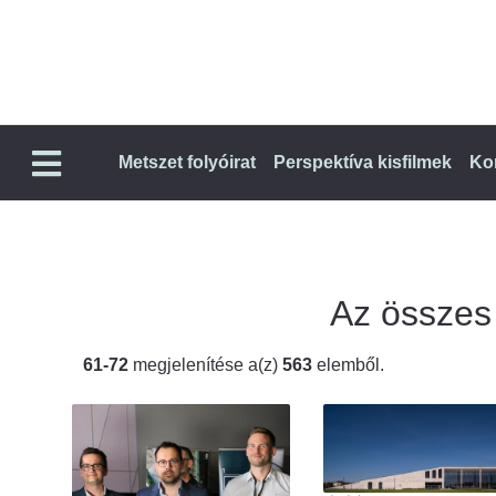
Metszet folyóirat
Perspektíva kisfilmek
Ko
Az összes t
61-72
megjelenítése a(z)
563
elemből.