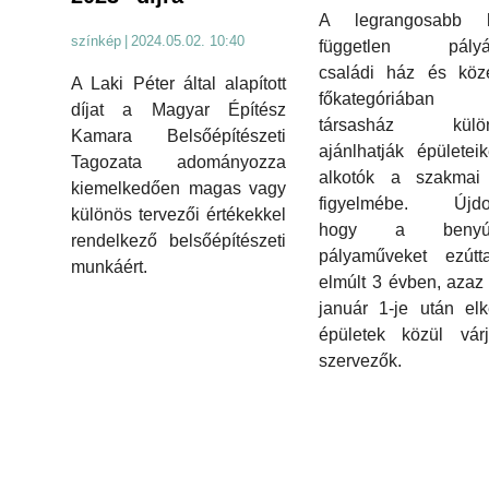
A legrangosabb h
színkép
|
2024.05.02. 10:40
független pályá
családi ház és közé
A Laki Péter által alapított
főkategóriába
díjat a Magyar Építész
társasház különd
Kamara Belsőépítészeti
ajánlhatják épületei
Tagozata adományozza
alkotók a szakmai 
kiemelkedően magas vagy
figyelmébe. Újdo
különös tervezői értékekkel
hogy a benyújt
rendelkező belsőépítészeti
pályaműveket ezútt
munkáért.
elmúlt 3 évben, azaz
január 1-je után elk
épületek közül vár
szervezők.