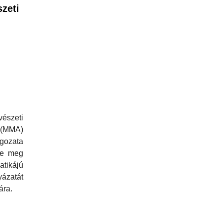
zeti
szeti
MMA)
gozata
tte meg
atikájú
ázatát
ára.