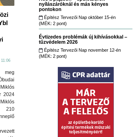
nyílászáróknál és más kényes
pontokon
özi
Építész Tervezői Nap október 15-én
Ybl
(MÉK: 2 pont)
Évtizedes problémák új kihívásokkal –
yi
tűzvédelem 2026
Építész Tervezői Nap november 12-én
(MÉK: 2 pont)
 11:06
k meg
budai
iklós
r 2024
klós
 210
neplő
rvezett