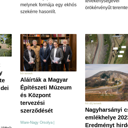
tevékenységév
melynek formája egy ekhós
örökérvényűt teremtet
szekérre hasonlít.
t
y
hír tervek
Aláírták a Magyar
te
Építészeti Múzeum
idei
és Központ
tervezési
hír díj tervek
Nagyharsányi c
szerződését
emlékhelye 202
Ware-Nagy Orsolya
|
Eredményt hird