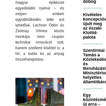
dobog
magyar építészet
egyedülálló nyelve – és
milyen emberi
Kivételes
koncepcióv
együttműködés tette ezt
újult meg
lehetővé. Lechner Ödön és
az északi
Zsolnay Vilmos közös
Klotild-
munkája nem csupán
palota
technikai innováció volt,
hanem szellemi kísérlet is: a
Szentirmai
hit, a tudás és az anyag
Tamás a
Közlekedés
összehangolása.
és
Beruházási
Minisztéri
helyettes
államtitkár
Egy
közintézm
új arca –