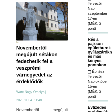
Tervezői
Nap
szeptember
17-én
(MÉK: 2
pont)
Rés a
hír
pajzson –
Novembertől
épületburok
nyílászárókn
megújult sétákon
és más
kényes
fedezhetik fel a
pontokon
veszprémi
Építész
várnegyedet az
Tervezői
érdeklődők
Nap október
15-én
(MÉK: 2
Ware-Nagy Orsolya
|
pont)
2025.11.04. 11:48
Évtizedes
Novembertől megújult
problémák