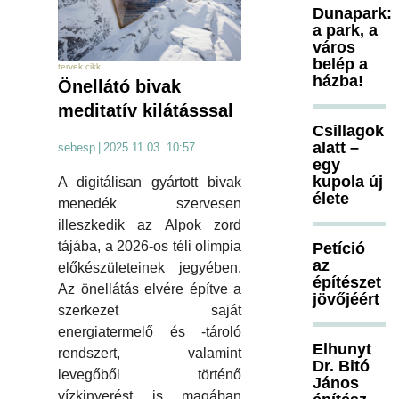
Dunapark:
a park, a
város
belép a
tervek cikk
házba!
Önellátó bivak
meditatív kilátásssal
Csillagok
alatt –
sebesp
|
2025.11.03. 10:57
egy
kupola új
A digitálisan gyártott bivak
élete
menedék szervesen
illeszkedik az Alpok zord
tájába, a 2026-os téli olimpia
Petíció
az
előkészületeinek jegyében.
építészet
Az önellátás elvére építve a
jövőjéért
szerkezet saját
energiatermelő és -tároló
Elhunyt
rendszert, valamint
Dr. Bitó
levegőből történő
János
vízkinyerést is magában