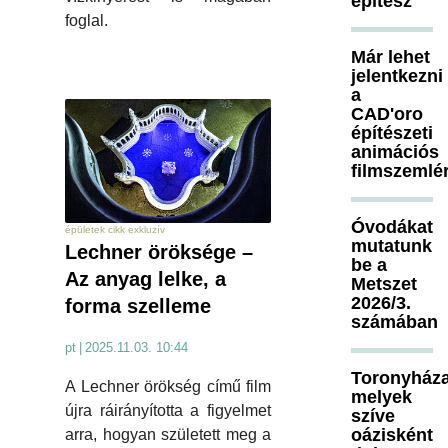
építész
foglal.
Már lehet
jelentkezni
a
CAD'oro
építészeti
animációs
filmszemlé
Óvodákat
épületek cikk exkluzív
mutatunk
Lechner öröksége –
be a
Az anyag lelke, a
Metszet
2026/3.
forma szelleme
számában
pt
|
2025.11.03. 10:44
Toronyháza
A Lechner örökség című film
melyek
újra ráirányította a figyelmet
szíve
oázisként
arra, hogyan született meg a