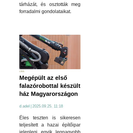
tárházát, és osztották meg
forradalmi gondolataikat.
cikk
Megépült az első
falazórobottal készült
ház Magyarországon
d.adel
|
2025.09.25. 11:18
Éles teszten is sikeresen
teljesített a hazai építőipar
jelenlegi egyik legnagyobb