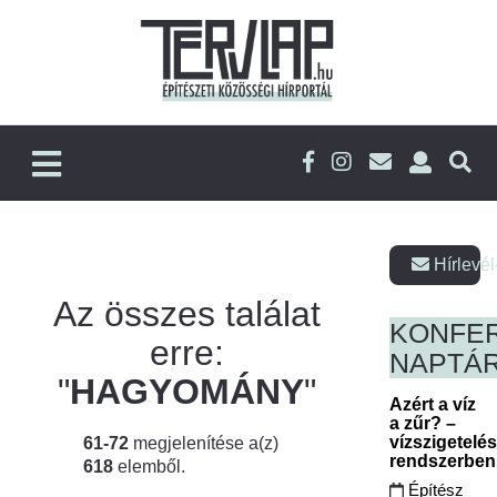
Hírlevél
Az összes találat
KONFE
erre:
NAPTÁ
"
HAGYOMÁNY
"
Azért a víz
a zűr? –
vízszigetelé
61-72
megjelenítése a(z)
rendszerbe
618
elemből.
Építész