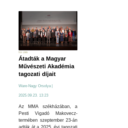
hír cikk
Átadták a Magyar
Művészeti Akadémia
tagozati díjait
Ware-Nagy Orsolya
|
2025.09.23. 13:23
Az MMA székházában, a
Pesti Vigadó Makovecz-
termében szeptember 23-án
adták át a 2025. évi tagozati