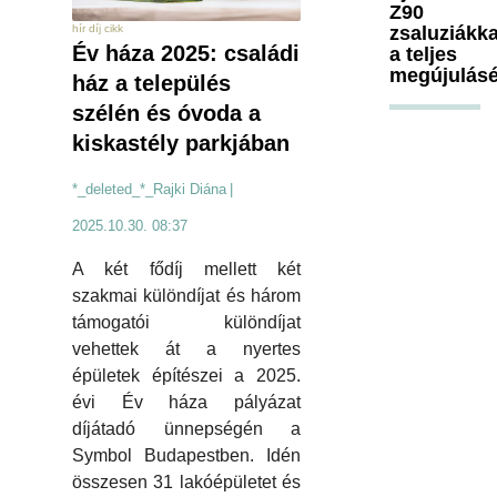
Z90
zsaluziákka
hír díj cikk
Év háza 2025: családi
a teljes
megújulásé
ház a település
szélén és óvoda a
kiskastély parkjában
*_deleted_*_Rajki Diána
|
2025.10.30. 08:37
A két fődíj mellett két
szakmai különdíjat és három
támogatói különdíjat
vehettek át a nyertes
épületek építészei a 2025.
évi Év háza pályázat
díjátadó ünnepségén a
Symbol Budapestben. Idén
összesen 31 lakóépületet és