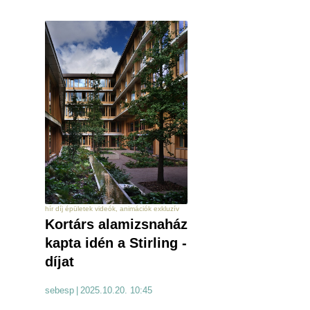
hír díj épületek videók, animációk exkluzív
Kortárs alamizsnaház
kapta idén a Stirling -
díjat
sebesp
|
2025.10.20. 10:45