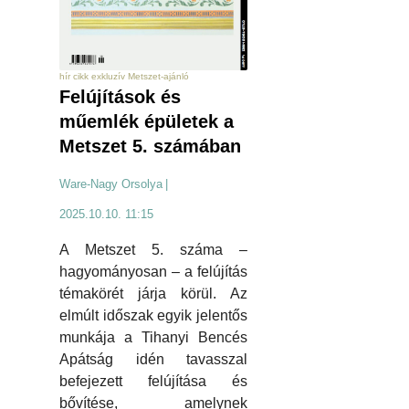
hír cikk exkluzív Metszet-ajánló
Felújítások és
műemlék épületek a
Metszet 5. számában
Ware-Nagy Orsolya
|
2025.10.10. 11:15
A Metszet 5. száma –
hagyományosan – a felújítás
témakörét járja körül. Az
elmúlt időszak egyik jelentős
munkája a Tihanyi Bencés
Apátság idén tavasszal
befejezett felújítása és
bővítése, amelynek