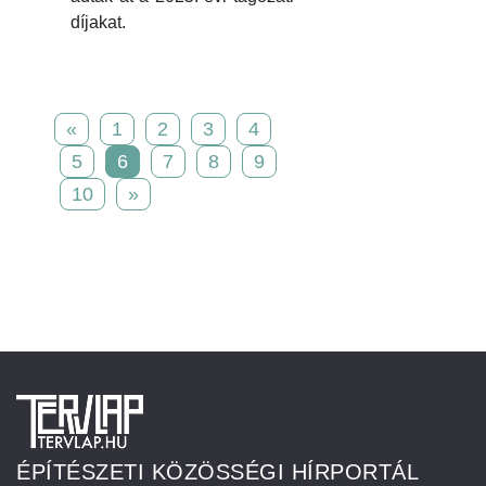
díjakat.
«
1
2
3
4
5
6
7
8
9
10
»
ÉPÍTÉSZETI KÖZÖSSÉGI HÍRPORTÁL