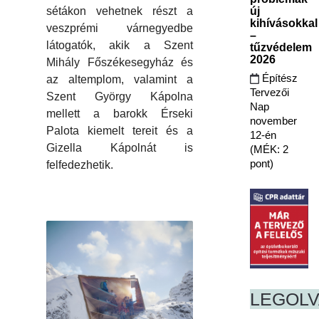
új
sétákon vehetnek részt a
kihívásokkal
veszprémi várnegyedbe
–
látogatók, akik a Szent
tűzvédelem
2026
Mihály Főszékesegyház és
Építész
az altemplom, valamint a
Tervezői
Szent György Kápolna
Nap
mellett a barokk Érseki
november
Palota kiemelt tereit és a
12-én
Gizella Kápolnát is
(MÉK: 2
pont)
felfedezhetik.
LEGOL