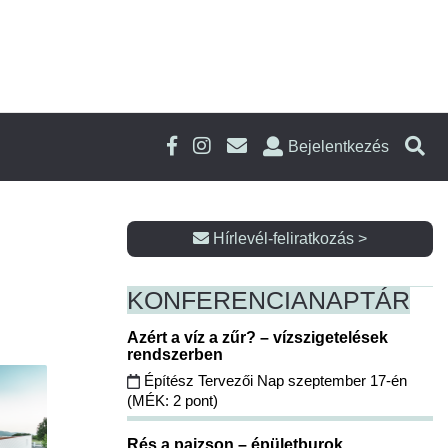
Bejelentkezés
Hírlevél-feliratkozás >
KONFERENCIA
NAPTÁR
Azért a víz a zűr? – vízszigetelések
rendszerben
Építész Tervezői Nap szeptember 17-én
(MÉK: 2 pont)
Rés a pajzson – épületburok