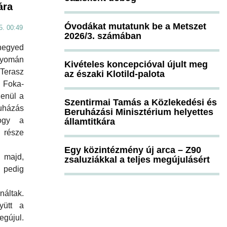
ára
Óvodákat mutatunk be a Metszet
5. 00:49
2026/3. számában
negyed
nyomán
Kivételes koncepcióval újult meg
Terasz
az északi Klotild-palota
a Foka-
lenül a
Szentirmai Tamás a Közlekedési és
ruházás
Beruházási Minisztérium helyettes
hogy a
államtitkára
része
Egy közintézmény új arca – Z90
majd,
zsaluziákkal a teljes megújulásért
 pedig
áltak.
yütt a
egújul.