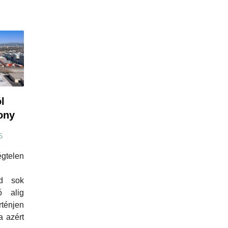
l
ony
5
telen
d sok
ó alig
ténjen
a azért