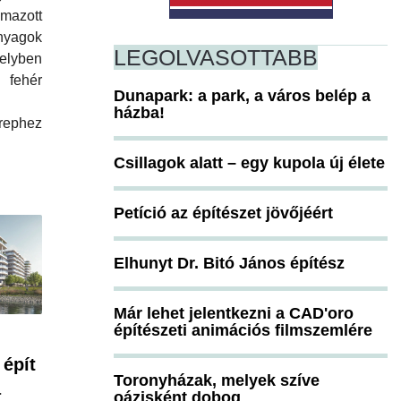
mazott
yagok
LEGOLVASOTTABB
elyben
ehér
Dunapark: a park, a város belép a
házba!
rephez
Csillagok alatt – egy kupola új élete
Petíció az építészet jövőjéért
Elhunyt Dr. Bitó János építész
Már lehet jelentkezni a CAD'oro
építészeti animációs filmszemlére
 épít
Toronyházak, melyek szíve
a
oázisként dobog