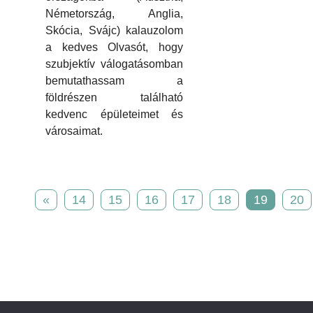
Németország, Anglia,
Skócia, Svájc) kalauzolom
a kedves Olvasót, hogy
szubjektív válogatásomban
bemutathassam a
földrészen található
kedvenc épületeimet és
városaimat.
«
14
15
16
17
18
19
20