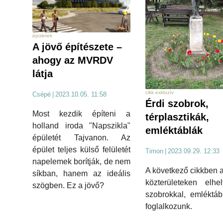
épületek
A jövő építészete –
ahogy az MVRDV
látja
cikk exkluzív
Csépé
|
2023.10.05. 11:58
Érdi szobrok,
Most kezdik építeni a
térplasztikák,
holland iroda "Napszikla"
emléktáblák
épületét Tajvanon. Az
épület teljes külső felületét
Timon
|
2023.09.29. 12:33
napelemek borítják, de nem
A következő cikkben a
síkban, hanem az ideális
közterületeken elhel
szögben. Ez a jövő?
szobrokkal, emléktáb
foglalkozunk.