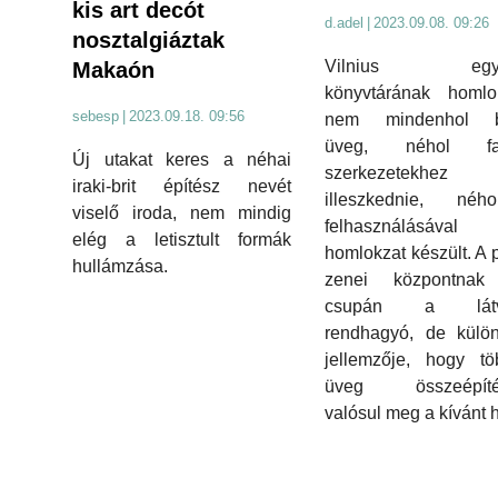
kis art decót
d.adel
|
2023.09.08. 09:26
nosztalgiáztak
Vilnius egye
Makaón
könyvtárának homlok
sebesp
|
2023.09.18. 09:56
nem mindenhol bo
üveg, néhol fal
Új utakat keres a néhai
szerkezetekhez 
iraki-brit építész nevét
illeszkednie, né
viselő iroda, nem mindig
felhasználásával t
elég a letisztult formák
homlokzat készült. A p
hullámzása.
zenei központna
csupán a látv
rendhagyó, de külön
jellemzője, hogy tö
üveg összeépíté
valósul meg a kívánt 