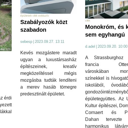
épületek cikk exkluzív
cikk
Szabályozók közt
Monokróm, és k
szabadon
sem egyhangú
sebesp
|
2023.09.27. 13:11
d.adel
|
2023.09.20. 10:00
Kevés mozgástere maradt
A Strassburghoz 
ugyan a luxustársasház
francia Ottersw
építészeinek, kreatív
városkában mon
megközelítéssel mégis
színekkel is hívogató
mozgásba tudták lendíteni
iskolából, óvodá
a merev hasáb tömegre
gondozóintézménybő
predesztinált épületet.
z érdi
épületegyüttes. Az 
yezett
Kultur építészei, Do
lákkal
Cornaert és Phi
Dahan tervezte 
harmonikus látvá