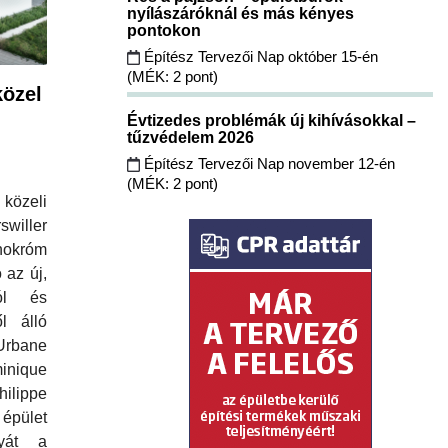
nyílászáróknál és más kényes
pontokon
Építész Tervezői Nap október 15-én
(MÉK: 2 pont)
özel
Évtizedes problémák új kihívásokkal –
tűzvédelem 2026
Építész Tervezői Nap november 12-én
(MÉK: 2 pont)
közeli
iller
okróm
 az új,
ból és
l álló
Urbane
minique
lippe
épület
nyát a