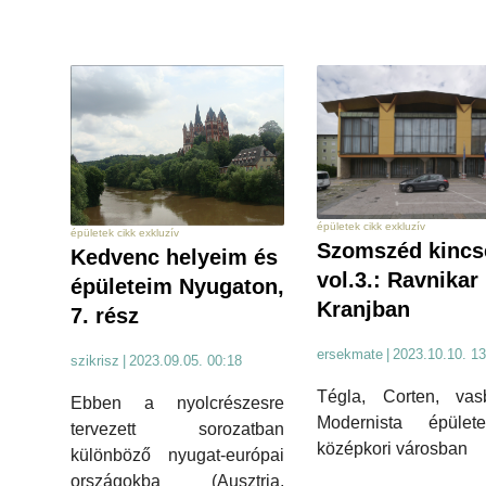
épületek cikk exkluzív
épületek cikk exkluzív
Szomszéd kincs
Kedvenc helyeim és
vol.3.: Ravnikar
épületeim Nyugaton,
Kranjban
7. rész
ersekmate
|
2023.10.10. 13
szikrisz
|
2023.09.05. 00:18
Tégla, Corten, vasb
Ebben a nyolcrészesre
Modernista épüle
tervezett sorozatban
középkori városban
különböző nyugat-európai
országokba (Ausztria,