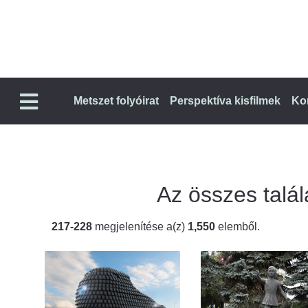
Metszet folyóirat
Perspektíva kisfilmek
Ko
Az összes talála
217-228
megjelenítése a(z)
1,550
elemből.