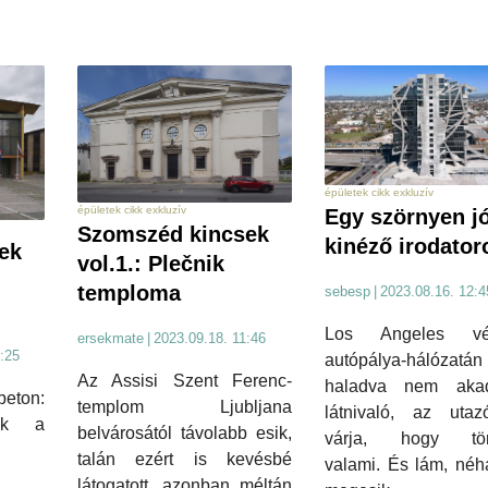
épületek cikk exkluzív
épületek cikk exkluzív
Egy szörnyen jó
Szomszéd kincsek
kinéző irodator
ek
vol.1.: Plečnik
temploma
sebesp
|
2023.08.16. 12:4
Los Angeles vég
ersekmate
|
2023.09.18. 11:46
:25
autópálya-hálózatán
Az Assisi Szent Ferenc-
haladva nem aka
eton:
templom Ljubljana
látnivaló, az utaz
tek a
belvárosától távolabb esik,
várja, hogy tör
talán ezért is kevésbé
valami. És lám, néh
látogatott, azonban méltán