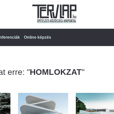
nferenciák
Online képzés
t erre: "
HOMLOKZAT
"