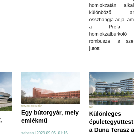
homlokzatán alkal
különböző an
összhangja adja, am
a Prefa f
homlokzatburkoló
rombusza is sze
jutott.
tervek exkluzív
hír
Egy bútorgyár, mely
Különleges
,
emlékmű
épületegyüttest
a Duna Terasz 
sebesp
|
2023.09.05. 01:16