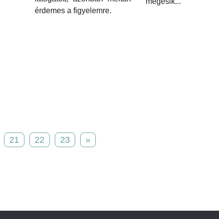
megesik...
érdemes a figyelemre.
21
22
23
»