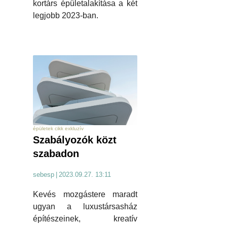
kortárs épületalakítása a két
legjobb 2023-ban.
épületek cikk exkluzív
Szabályozók közt
szabadon
sebesp
|
2023.09.27. 13:11
Kevés mozgástere maradt
ugyan a luxustársasház
építészeinek, kreatív