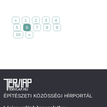
«
1
2
3
4
5
6
7
8
9
10
»
ÉPÍTÉSZETI KÖZÖSSÉGI HÍRPORTÁL