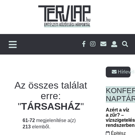
Hírlevél
Az összes találat
KONFE
erre:
NAPTÁ
"
TÁRSASHÁZ
"
Azért a víz
a zűr? –
vízszigetelé
61-72
megjelenítése a(z)
rendszerbe
213
elemből.
Építész