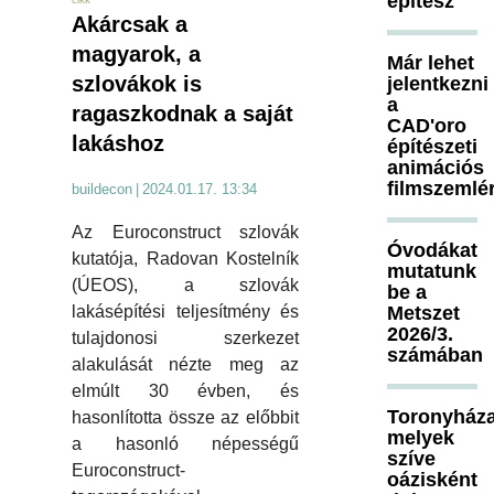
építész
Akárcsak a
magyarok, a
Már lehet
szlovákok is
jelentkezni
a
ragaszkodnak a saját
CAD'oro
lakáshoz
építészeti
animációs
filmszemlé
buildecon
|
2024.01.17. 13:34
Az Euroconstruct szlovák
Óvodákat
kutatója, Radovan Kostelník
mutatunk
(ÚEOS), a szlovák
be a
Metszet
lakásépítési teljesítmény és
2026/3.
tulajdonosi szerkezet
számában
alakulását nézte meg az
elmúlt 30 évben, és
Toronyháza
hasonlította össze az előbbit
melyek
a hasonló népességű
szíve
Euroconstruct-
oázisként