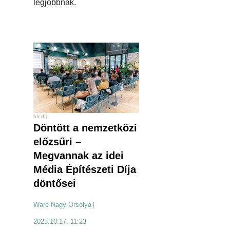
legjobbnak.
hír díj
Döntött a nemzetközi
előzsűri –
Megvannak az idei
Média Építészeti Díja
döntősei
Ware-Nagy Orsolya
|
2023.10.17. 11:23