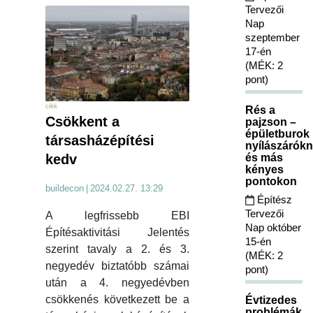
Tervezői
Nap
szeptember
17-én
(MÉK: 2
pont)
cikk
Rés a
Csökkent a
pajzson –
épületburok
társasházépítési
nyílászárókn
és más
kedv
kényes
pontokon
buildecon
|
2024.02.27. 13:29
Építész
Tervezői
A legfrissebb EBI
Nap október
Építésaktivitási Jelentés
15-én
szerint tavaly a 2. és 3.
(MÉK: 2
negyedév biztatóbb számai
pont)
után a 4. negyedévben
csökkenés következett be a
Évtizedes
problémák