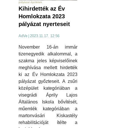
pályázat épületek
Kihirdették az Év
Homlokzata 2023
pályázat nyerteseit
AdVe
|
2023.11.17. 12:56
November 16-án immár
tizenegyedik alkalommal, a
szakma jeles képviselőinek
meghívása mellett hirdették
ki az Év Homlokzata 2023
pályázat győzteseit. A zsűri
középület kategóriában a
visegrádi Áprily Lajos
Általános Iskola bővítését,
műemlék kategóriában a
martonvásári Kiskastély
rehabilitációját ítélte a