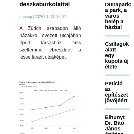
deszkaburkolattal
Dunapark:
a park, a
város
sebesp
|
2024.01.30. 12:02
belép a
házba!
A Zürich szabadon álló
házakkal övezett utcájában
épült társasház friss
Csillagok
alatt –
szellemmel ébresztgeti a
egy
kissé fáradt utcaképet.
kupola új
élete
Petíció
az
építészet
jövőjéért
Elhunyt
Dr. Bitó
János
cikk