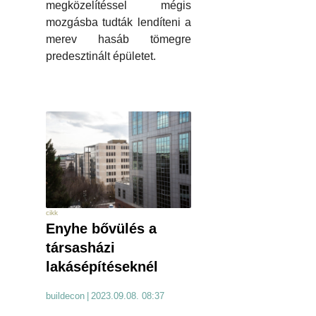
megközelítéssel mégis
mozgásba tudták lendíteni a
merev hasáb tömegre
predesztinált épületet.
cikk
Enyhe bővülés a
társasházi
lakásépítéseknél
buildecon
|
2023.09.08. 08:37