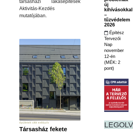
társasházi lakásépítések
új
Aktivitás-Kezdés
kihívásokkal
–
mutatójában.
tűzvédelem
2026
Építész
Tervezői
Nap
november
12-én
(MÉK: 2
pont)
LEGOL
épületek cikk exkluzív
Társasház fekete