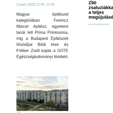
Z90
Csépé
|
2023.12.04. 12:39
zsaluziákka
a teljes
Magyar építészet
megújulásé
kategóriában Ferencz
Marcel építész, egyetemi
tanár lett Prima Primissima,
míg a Budapest Építészeti
Nívódíjat Bődi Imre és
Frikker Zsolt kapta a SOTE
Egészségtudományi tömbért.
cikk