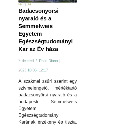
hír díj cikk
Badacsonyörsi
nyaraló és a
Semmelweis
Egyetem
Egészségtudományi
Kar az Év háza
*_deleted_*_Rajki Diána
|
2023.10.05. 12:17
A szakmai zsűri szerint egy
szívmelengető, mértéktartó
badacsonyörsi nyaraló és a
budapesti Semmelweis
Egyetem
Egészségtudományi
Karának érzékeny és tiszta,