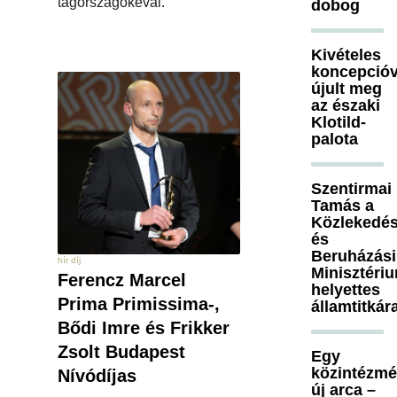
tagországokéval.
dobog
Kivételes
koncepcióv
újult meg
az északi
Klotild-
palota
Szentirmai
Tamás a
Közlekedés
és
Beruházási
hír díj
Minisztéri
Ferencz Marcel
helyettes
Prima Primissima-,
államtitkár
Bődi Imre és Frikker
Zsolt Budapest
Egy
közintézm
Nívódíjas
új arca –