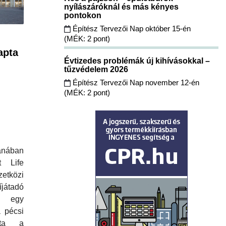
nyílászáróknál és más kényes
pontokon
Építész Tervezői Nap október 15-én
(MÉK: 2 pont)
apta
Évtizedes problémák új kihívásokkal –
tűzvédelem 2026
Építész Tervezői Nap november 12-én
(MÉK: 2 pont)
anában
t Life
tközi
íjátadó
n egy
 pécsi
pta a