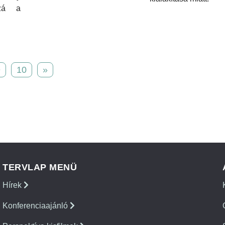
zá a
9
10
»
TERVLAP MENÜ
Hírek
Konferenciaajánló