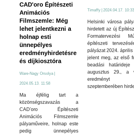
CAD'oro Építészeti
Timaffy
|
2024.04.17. 10:3
Animációs
Filmszemle: Még
Helsinki városa pály
lehet jelentkezni a
hirdetett az új Építés
holnap esti
Formatervezési M
építészeti tervezés
ünnepélyes
pályázat 2024. április
eredményhirdetésre
jelent meg, az első f
és díjkiosztóra
beadási határideje 
augusztus 29., a 
Ware-Nagy Orsolya
|
eredményt 2
2024.05.13. 11:58
szeptemberében hirdet
Ma éjfélig tart a
közönségszavazás a
CAD'oro Építészeti
Animációs Filmszemle
pályaműveire, holnap este
pedig ünnepélyes