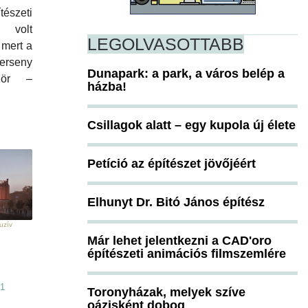
tészeti
s volt
LEGOLVASOTTABB
 mert a
rseny
Dunapark: a park, a város belép a
ször –
házba!
.
Csillagok alatt – egy kupola új élete
Petíció az építészet jövőjéért
Elhunyt Dr. Bitó János építész
uzív
Már lehet jelentkezni a CAD'oro
építészeti animációs filmszemlére
21
Toronyházak, melyek szíve
oázisként dobog