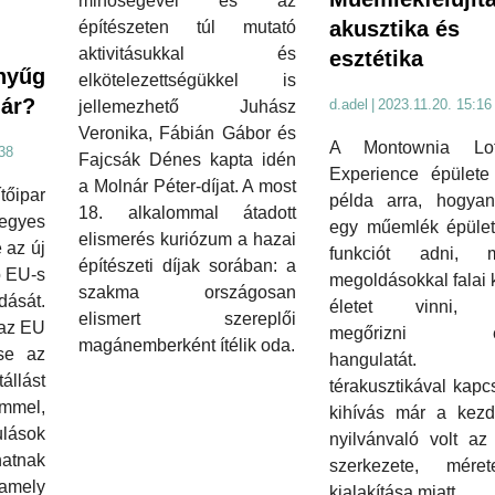
minőségével és az
akusztika és
építészeten túl mutató
aktivitásukkal és
esztétika
 nyűg
elkötelezettségükkel is
ár?
d.adel
|
2023.11.20. 15:16
jellemezhető Juhász
Veronika, Fábián Gábor és
A Montownia Lo
38
Fajcsák Dénes kapta idén
Experience épülete 
a Molnár Péter-díjat. A most
őipar
példa arra, hogyan
18. alkalommal átadott
gyes
egy műemlék épület
elismerés kuriózum a hazai
 az új
funkciót adni, 
építészeti díjak sorában: a
ó EU-s
megoldásokkal falai 
szakma országosan
ását.
életet vinni, 
elismert szereplői
 az EU
megőrizni er
magánemberként ítélik oda.
tse az
hangulatá
állást
térakusztikával kapc
emmel,
kihívás már a kezde
ulások
nyilvánvaló volt az
atnak
szerkezete, mér
 amely
kialakítása miatt.