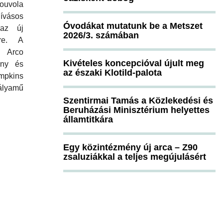
ouvola
vásos
Óvodákat mutatunk be a Metszet
 az új
2026/3. számában
ére. A
 Arco
Kivételes koncepcióval újult meg
any és
az északi Klotild-palota
mpkins
ályamű
Szentirmai Tamás a Közlekedési és
Beruházási Minisztérium helyettes
államtitkára
Egy közintézmény új arca – Z90
zsaluziákkal a teljes megújulásért