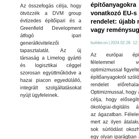
építőanyagokra
Az összefogás célja, hogy
vonatkozó EU-s
ötvözzék a DVM group
évtizedes építőipari és a
rendelet: újabb
Greenfield Development
vagy reménysug
átfogó ipari
generálkivitelezői
buildecon
|
2024.02.28. 12:
tapasztalatát. Az új
Az európai épít
társaság a Limelog gyártó
félelemmel ve
és logisztikai céggel
optimizmussal figyelte
szorosan együttműködve a
építőanyagokról szól
hazai piacon egyedülálló,
rendelet előrehalad
integrált szolgáltatásokat
Optimizmussal, hogy
nyújt ügyfeleinek.
célja, hogy elősegí
ökológiai-digitális át
az ágazatban. Félel
mert az ilyen átalak
sok súrlódást okozh
egy olyan iparágban