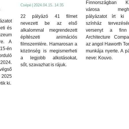
Finnországban K
Csépé
|
2024.04.15. 14:35
városa meghí
3
22 pályázó 41 filmet
pályázatot írt ki
ázatot
nevezett be az első
színház tervezés
zeti és
alkalommal megrendezett
versenyt a finn
úzeum
építészeti animációs
Architecture Comp
ére. A
filmszemlére. Hamarosan a
az angol Haworth To
 15-én
közönség is megismerheti
munkája nyerte. A p
orduló
a legjobb alkotásokat,
neve: Kouvo.
2024.
sőt, szavazhat is rájuk.
végső
025
ik ki.