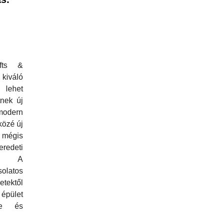
fts &
kiváló
 lehet
nek új
modern
közé új
mégis
edeti
t. A
solatos
tektől
 épület
ete és