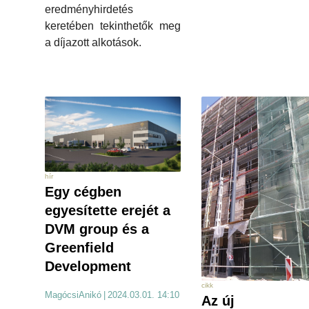
eredményhirdetés
keretében tekinthetők meg
a díjazott alkotások.
hír
Egy cégben
egyesítette erejét a
DVM group és a
Greenfield
Development
cikk
MagócsiAnikó
|
2024.03.01. 14:10
Az új