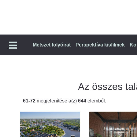
Metszet folyóirat
Perspektíva kisfilmek
Ko
Az összes talá
61-72
megjelenítése a(z)
644
elemből.