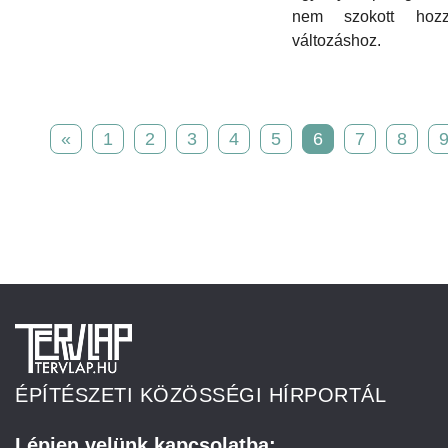
nem szokott hoz
változáshoz.
«
1
2
3
4
5
6
7
8
ÉPÍTÉSZETI KÖZÖSSÉGI HÍRPORTÁL
Lépjen velünk kapcsolatba: