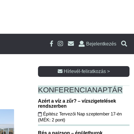
Bejelentkezés
Hírlevél-feliratkozás >
KONFERENCIA
NAPTÁR
Azért a víz a zűr? – vízszigetelések
rendszerben
Építész Tervezői Nap szeptember 17-én
(MÉK: 2 pont)
Rés a pajzson – épületburok