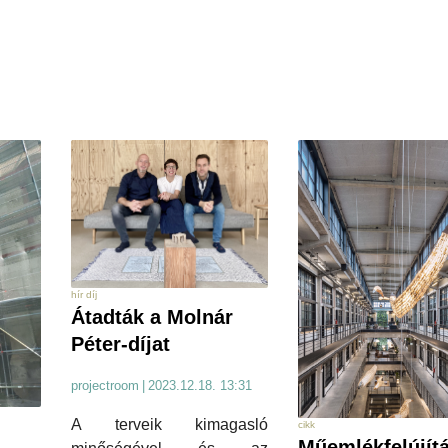
hír díj
Átadták a Molnár
Péter-díjat
projectroom
|
2023.12.18. 13:31
A terveik kimagasló
cikk
Műemlékfelújítá