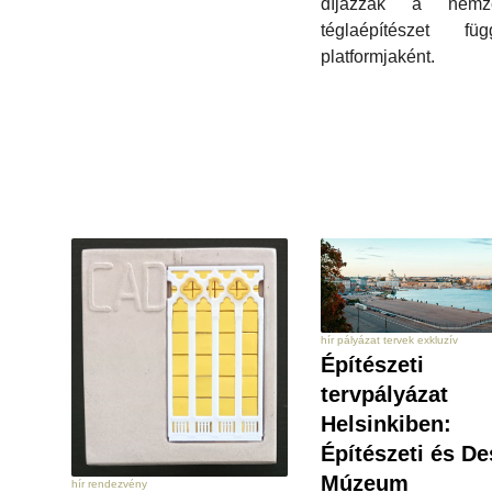
díjazzák a nemze
téglaépítészet függ
platformjaként.
hír pályázat tervek exkluzív
Építészeti
tervpályázat
Helsinkiben:
Építészeti és De
Múzeum
hír rendezvény