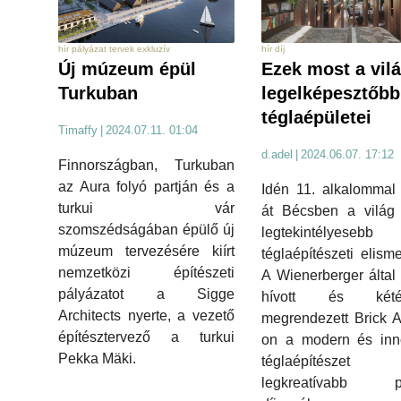
hír pályázat tervek exkluzív
hír díj
Új múzeum épül
Ezek most a vil
Turkuban
legelképesztőbb
téglaépületei
Timaffy
|
2024.07.11. 01:04
d.adel
|
2024.06.07. 17:12
Finnországban, Turkuban
az Aura folyó partján és a
Idén 11. alkalommal
turkui vár
át Bécsben a világ 
szomszédságában épülő új
legtekintélyesebb
múzeum tervezésére kiírt
téglaépítészeti elisme
nemzetközi építészeti
A Wienerberger által 
pályázatot a Sigge
hívott és kétév
Architects nyerte, a vezető
megrendezett Brick 
építésztervező a turkui
on a modern és inno
Pekka Mäki.
téglaépítészet
legkreatívabb pé