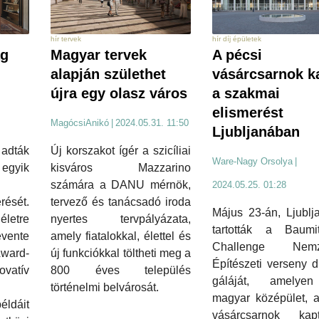
hír tervek
hír díj épületek
ág
Magyar tervek
A pécsi
alapján születhet
vásárcsarnok k
újra egy olasz város
a szakmai
elismerést
MagócsiAnikó
|
2024.05.31. 11:50
Ljubljanában
 adták
Új korszakot ígér a szicíliai
Ware-Nagy Orsolya
|
egyik
kisváros Mazzarino
számára a DANU mérnök,
2024.05.25. 01:28
rését.
tervező és tanácsadó iroda
Május 23-án, Ljublj
életre
nyertes tervpályázata,
tartották a Baumi
ente
amely fiatalokkal, élettel és
Challenge Nemze
Award-
új funkciókkal töltheti meg a
Építészeti verseny d
vatív
800 éves település
gáláját, amelye
történelmi belvárosát.
magyar középület, a
ldáit
vásárcsarnok ka