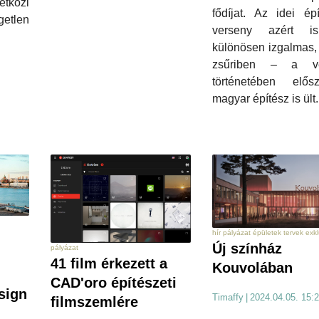
tközi
fődíjat. Az idei épí
etlen
verseny azért i
különösen izgalmas,
zsűriben – a ve
történetében elő
magyar építész is ült
hír pályázat épületek tervek exkl
Új színház
pályázat
41 film érkezett a
Kouvolában
CAD'oro építészeti
sign
Timaffy
|
2024.04.05. 15:
filmszemlére