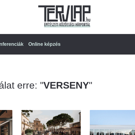
nferenciák
Online képzés
lat erre: "
VERSENY
"