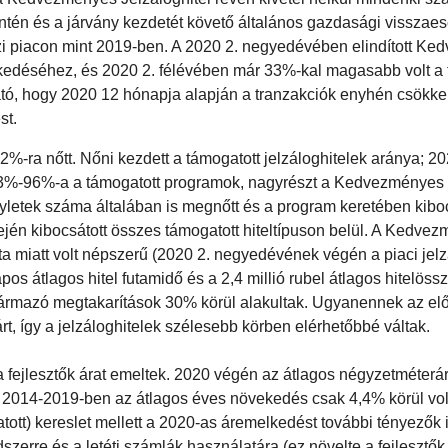
rantén és a járvány kezdetét követő általános gazdasági visszaes
zi piacon mint 2019-ben. A 2020 2. negyedévében elindított K
ekedéséhez, és 2020 2. félévében már 33%-kal magasabb volt a 
tó, hogy 2020 12 hónapja alapján a tranzakciók enyhén csökke
st.
2%-ra nőtt. Nőni kezdett a támogatott jelzáloghitelek aránya; 2
ek 93%-96%-a a támogatott programok, nagyrészt a Kedvezményes
ügyletek száma általában is megnőtt és a program keretében kibo
jén kibocsátott összes támogatott hiteltípuson belül. A Kedve
ata miatt volt népszerű (2020 2. negyedévének végén a piaci jelz
 átlagos hitel futamidő és a 2,4 millió rubel átlagos hitelössz
zármazó megtakarítások 30% körül alakultak. Ugyanennek az el
t, így a jelzáloghitelek szélesebb körben elérhetőbbé váltak.
t a fejlesztők árat emeltek. 2020 végén az átlagos négyzetméterá
r 2014-2019-ben az átlagos éves növekedés csak 4,4% körül vol
ott) kereslet mellett a 2020-as áremelkedést további tényezők 
dszerre és a letéti számlák használatára (ez növelte a fejlesztők 