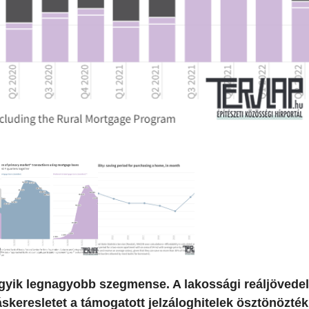
 egyik legnagyobb szegmense. A lakossági reáljövede
skeresletet a támogatott jelzáloghitelek ösztönözték