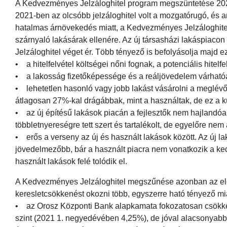
A Kedvezményes Jelzáloghitel program megszüntetése 2023.
2021-ben az olcsóbb jelzáloghitel volt a mozgatórugó, és
hatalmas árnövekedés miatt, a Kedvezményes Jelzáloghitel
szárnyaló lakásárak ellenére. Az új társasházi lakáspiac
Jelzáloghitel véget ér. Több tényező is befolyásolja majd ez
• a hitelfelvétel költségei nőni fognak, a potenciális hite
• a lakosság fizetőképessége és a reáljövedelem várhatóa
• lehetetlen hasonló vagy jobb lakást vásárolni a meglév
átlagosan 27%-kal drágábbak, mint a használtak, de ez a k
• az új építésű lakások piacán a fejlesztők nem hajlandóak
többletnyereségre tett szert és tartalékolt, de egyelőre ne
• erős a verseny az új és használt lakások között. Az új 
jövedelmezőbb, bár a használt piacra nem vonatkozik a kedv
használt lakások felé tolódik el.
A Kedvezményes Jelzáloghitel megszűnése azonban az előr
keresletcsökkenést okozni több, egyszerre ható tényező mia
• az Orosz Központi Bank alapkamata fokozatosan csökken
szint (2021 1. negyedévében 4,25%), de jóval alacsonyabb