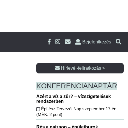
Bejelentkezés
Hírlevél-feliratkozás >
KONFERENCIA
NAPTÁR
Azért a víz a zűr? – vízszigetelések
rendszerben
Építész Tervezői Nap szeptember 17-én
(MÉK: 2 pont)
Rés a pajzson – épületburok