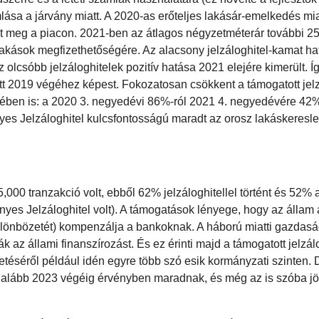
sa a járvány miatt. A 2020-as erőteljes lakásár-emelkedés mia
nt meg a piacon. 2021-ben az átlagos négyzetméterár további 25
 lakások megfizethetőségére. Az alacsony jelzáloghitel-kamat ha
lcsóbb jelzáloghitelek pozitív hatása 2021 elejére kimerült. Í
őtt 2019 végéhez képest. Fokozatosan csökkent a támogatott jelz
etében is: a 2020 3. negyedévi 86%-ról 2021 4. negyedévére 42%
s Jelzáloghitel kulcsfontosságú maradt az orosz lakáskeresle
000 tranzakció volt, ebből 62% jelzáloghitellel történt és 52% 
yes Jelzáloghitel volt). A támogatások lényege, hogy az állam 
különbözetét) kompenzálja a bankoknak. A háború miatti gazdasá
az állami finanszírozást. És ez érinti majd a támogatott jelzálo
éséről például idén egyre több szó esik kormányzati szinten. D
) legalább 2023 végéig érvényben maradnak, és még az is szóba j