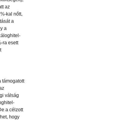
tt az
%-kal nőtt,
tását a
gy a
áloghitel-
-ra esett
t
a támogatott
az
gi válság
ghitel-
e a célzott
öhet, hogy