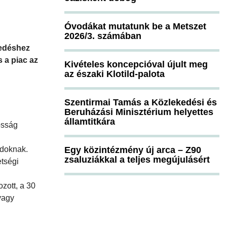
Óvodákat mutatunk be a Metszet
2026/3. számában
kedéshez
 a piac az
Kivételes koncepcióval újult meg
az északi Klotild-palota
Szentirmai Tamás a Közlekedési és
Beruházási Minisztérium helyettes
államtitkára
osság
ládoknak.
Egy közintézmény új arca – Z90
zsaluziákkal a teljes megújulásért
etségi
ozott, a 30
vagy