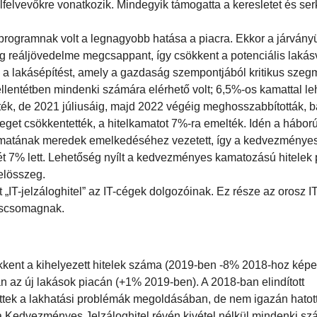
lfelvevőkre vonatkozik. Mindegyik támogatta a keresletet és ser
programnak volt a legnagyobb hatása a piacra. Ekkor a járvány
ság reáljövedelme megcsappant, így csökkent a potenciális lakás
 a lakásépítést, amely a gazdaság szempontjából kritikus szeg
entétben mindenki számára elérhető volt; 6,5%-os kamattal leh
zték, de 2021 júliusáig, majd 2022 végéig meghosszabbították, b
szeget csökkentették, a hitelkamatot 7%-ra emelték. Idén a hábor
kamatának meredek emelkedéséhez vezetett, így a kedvezménye
mét 7% lett. Lehetőség nyílt a kedvezményes kamatozású hitelek 
telösszeg.
T-jelzáloghitel” az IT-cégek dolgozóinak. Ez része az orosz IT
déscsomagnak.
kkent a kihelyezett hitelek száma (2019-ben -8% 2018-hoz képes
an az új lakások piacán (+1% 2019-ben). A 2018-ban elindított
ttek a lakhatási problémák megoldásában, de nem igazán hatott
 a Kedvezményes Jelzáloghitel révén kivétel nélkül mindenki s