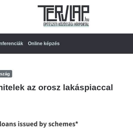
nferenciák
Online képzés
szág
ghitelek az orosz lakáspiaccal