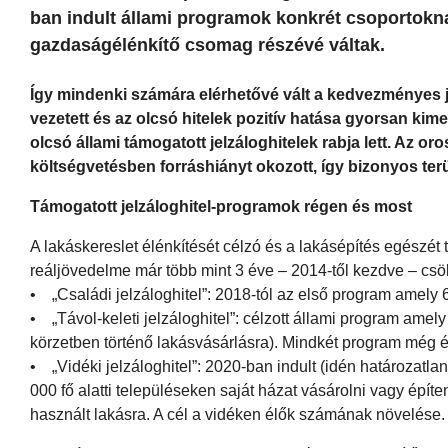
ban indult állami programok konkrét csoportokna
gazdaságélénkítő csomag részévé váltak.
Így mindenki számára elérhetővé vált a kedvezményes j
vezetett és az olcsó hitelek pozitív hatása gyorsan kim
olcsó állami támogatott jelzáloghitelek rabja lett. Az o
költségvetésben forráshiányt okozott, így bizonyos te
Támogatott jelzáloghitel-programok régen és most
A lakáskereslet élénkítését célzó és a lakásépítés egészét
reáljövedelme már több mint 3 éve – 2014-től kezdve – csö
• „Családi jelzáloghitel”: 2018-tól az első program amely
• „Távol-keleti jelzáloghitel”: célzott állami program amel
körzetben történő lakásvásárlásra). Mindkét program még é
• „Vidéki jelzáloghitel”: 2020-ban indult (idén határozatlan i
000 fő alatti településeken saját házat vásárolni vagy épí
használt lakásra. A cél a vidéken élők számának növelése