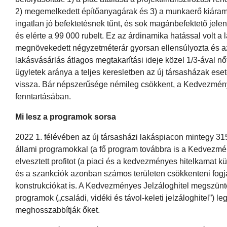
2) megemelkedett építőanyagárak és 3) a munkaerő kiáramlá
ingatlan jó befektetésnek tűnt, és sok magánbefektető jele
és elérte a 99 000 rubelt. Ez az árdinamika hatással volt a
megnövekedett négyzetméterár gyorsan ellensúlyozta és az o
lakásvásárlás átlagos megtakarítási ideje közel 1/3-ával n
ügyletek aránya a teljes keresletben az új társasházak es
vissza. Bár népszerűsége némileg csökkent, a Kedvezménye
fenntartásában.
Mi lesz a programok sorsa
2022 1. félévében az új társasházi lakáspiacon mintegy 315,
állami programokkal (a fő program továbbra is a Kedvezmén
elvesztett profitot (a piaci és a kedvezményes hitelkamat 
és a szankciók azonban számos területen csökkenteni fogják 
konstrukciókat is. A Kedvezményes Jelzáloghitel megszüntet
programok („családi, vidéki és távol-keleti jelzáloghitel”
meghosszabbítják őket.