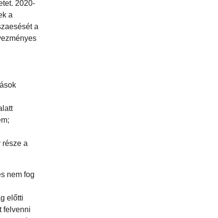
tet. 2020-
ek a
szaesését a
edvezményes
kások
latt
em;
 része a
és nem fog
 előtti
 felvenni