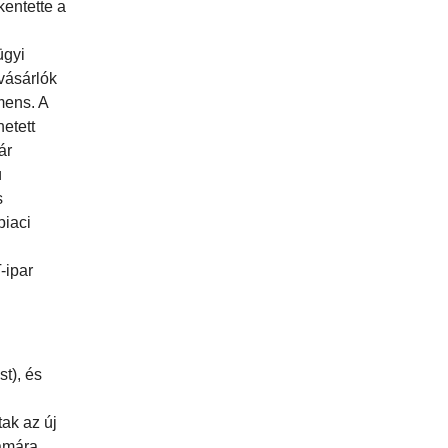
kentette a
ügyi
vásárlók
mens. A
etett
ár
ú
s
piaci
-ipar
t), és
ak az új
zámára