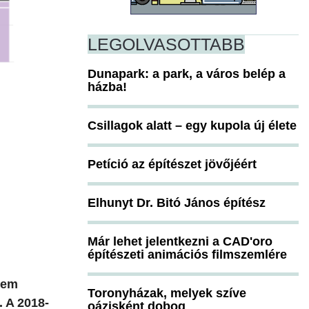
LEGOLVASOTTABB
Dunapark: a park, a város belép a
házba!
Csillagok alatt – egy kupola új élete
Petíció az építészet jövőjéért
Elhunyt Dr. Bitó János építész
Már lehet jelentkezni a CAD'oro
építészeti animációs filmszemlére
lem
Toronyházak, melyek szíve
. A 2018-
oázisként dobog