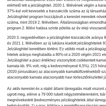
elérhető lett a jelzáloghitel. 2020 1. félévének végén a ka
37%-kal volt kevesebb a tranzakciók száma az új társashá
Jelzáloghitel program hozzájárult a kereslet meredek növ
száma, mint 2019 2. félévében. Általánosságban elmondha
program 2. félévi hatása szinte pótolta az év eleji visszaesé
2020 3. negyedévében a jelzáloghitel-tranzakciók aránya 9
és 2021 1. félévében az új lakásra kiadott jelzáloghitel
Jelzáloghitel keretében történt. Ez utóbbi miatt a jelzálog
hitelek aránya meghaladta a 80%-ot a 2020 végén-2021 ele
Jelzáloghitel a piaci értékhez viszonyított csökkentett kam
kamata kb. 9% volt, míg a kedvezményesé 6,5%). 215 hónapos
(2020 júniusában) az alacsonyabb kamattúlfizetésekből s
alacsonyabb kamata alacsonyabb havi törlesztőrészlettel jár
Az aktív kereslet és a stabil állami támogatás miatt viszon
ugrott meg, elérve a 79 000 rubelt négyzetméterenként, bá
megnövekedett (kedvezményes jelzáloghitelek által támogat
befolyásolták: 1) a piac átállása a projektfinanszírozási ren