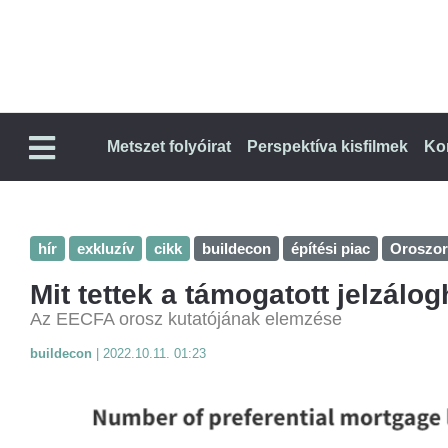
Metszet folyóirat
Perspektíva kisfilmek
Ko
hír
exkluzív
cikk
buildecon
építési piac
Oroszor
Mit tettek a támogatott jelzálo
Az EECFA orosz kutatójának elemzése
buildecon
|
2022.10.11. 01:23