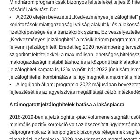
Mindhárom program csak bizonyos feltételeket teljesítő hite
vásárlói aktivitást. De:
• A 2020 elején bevezetett „Kedvezményes jelzáloghitel” 
korlátozások miatt gazdasági válság alakult ki és a lakos
fizetőképessége és a tranzakciók száma. Ez veszélyeztette
„Kedvezményes jelzáloghitel” a másik három programmal ell
felvenni jelzáloghitelt. Eredetileg 2020 novemberéig terve
szigorított feltételekkel: a maximálisan lehetséges hitelös
makrogazdasági instabilitáshoz és a központi bank alap
jelzáloghitel kamata is 12%-ra nőtt, bár 2022 júniusára is
jelzáloghitellel kombinálása is, így megnőtt a maximális hi
• A legújabb állami program a 2022 májusában bevezetett „I
fejlesztését és az agyelszívás megállítását célzó intézke
A támogatott jelzáloghitelek hatása a lakáspiacra
2018-2019-ben a jelzáloghitel-piac volumene stagnált: csö
minimális pozitív korrekció volt az összesített ügyletszámb
célprogramok az állampolgárok bizonyos rétegeinek segíte
társasházi lakáspiacra. 2020-ban viszont ez megváltozott: