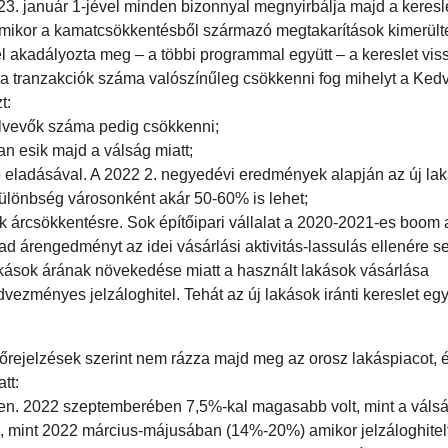
 január 1-jével minden bizonnyal megnyirbálja majd a keresle
 amikor a kamatcsökkentésből származó megtakarítások kimerült
 akadályozta meg – a többi programmal együtt – a kereslet vis
on a tranzakciók száma valószínűleg csökkenni fog mihelyt a K
t:
lfelvevők száma pedig csökkenni;
n esik majd a válság miatt;
ő eladásával. A 2022 2. negyedévi eredmények alapján az új la
ülönbség városonként akár 50-60% is lehet;
 árcsökkentésre. Sok építőipari vállalat a 2020-2021-es boom a
m ad árengedményt az idei vásárlási aktivitás-lassulás ellenére s
lakások árának növekedése miatt a használt lakások vásárlása
ezményes jelzáloghitel. Tehát az új lakások iránti kereslet egy
ejelzések szerint nem rázza majd meg az orosz lakáspiacot, 
tt:
. 2022 szeptemberében 7,5%-kal magasabb volt, mint a válság
, mint 2022 március-májusában (14%-20%) amikor jelzáloghitelt