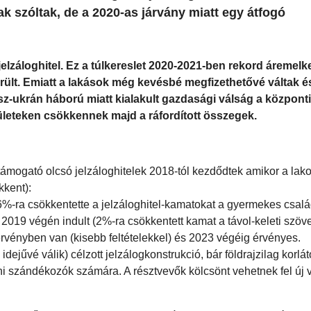
k szóltak, de a 2020-as járvány miatt egy átfogó
elzáloghitel. Ez a túlkereslet 2020-2021-ben rekord áremel
erült. Emiatt a lakások még kevésbé megfizethetővé váltak és
rosz-ukrán háború miatt kialakult gazdasági válság a központi
rületeken csökkennek majd a ráfordított összegek.
 támogató olcsó jelzáloghitelek 2018-tól kezdődtek amikor a lak
kkent):
 6%-ra csökkentette a jelzáloghitel-kamatokat a gyermekes csa
y 2019 végén indult (2%-ra csökkentett kamat a távol-keleti szöv
rvényben van (kisebb feltételekkel) és 2023 végéig érvényes.
dejűvé válik) célzott jelzálogkonstrukció, bár földrajzilag korlát
teni szándékozók számára. A résztvevők kölcsönt vehetnek fel új 
.