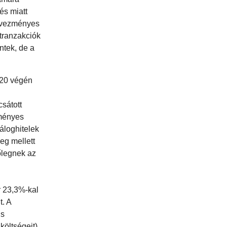
és miatt
edvezményes
tranzakciók
ntek, de a
020 végén
csátott
zményes
áloghitelek
eg mellett
őlegnek az
r 23,3%-kal
t. A
is
költségeit),