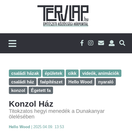
családi házak
épületek
cikk
videók, animációk
családi ház
faépítészet
Hello Wood
nyaraló
konzol
Égetett fa
Konzol Ház
Titokzatos hegyi menedék a Dunakanyar
ölelésében
Hello Wood
|
2025.04.09. 13:53