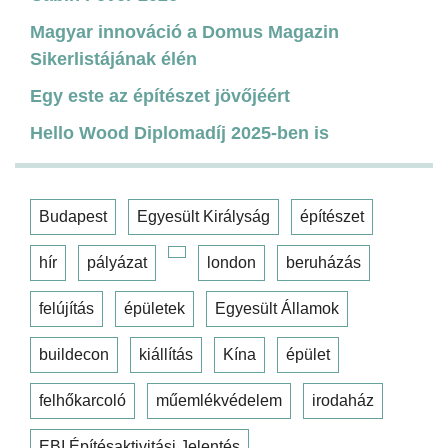
Magyar innováció a Domus Magazin
Sikerlistájának élén
Egy este az építészet jövőjéért
Hello Wood Diplomadíj 2025-ben is
Budapest
Egyesült Királyság
építészet
hír
pályázat
london
beruházás
felújítás
épületek
Egyesült Államok
buildecon
kiállítás
Kína
épület
felhőkarcoló
műemlékvédelem
irodaház
EBI Építésaktivitási Jelentés