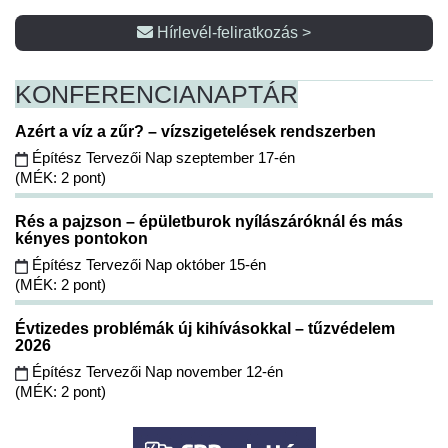
Hírlevél-feliratkozás >
KONFERENCIA
NAPTÁR
Azért a víz a zűr? – vízszigetelések rendszerben
Építész Tervezői Nap szeptember 17-én
(MÉK: 2 pont)
Rés a pajzson – épületburok nyílászáróknál és más
kényes pontokon
Építész Tervezői Nap október 15-én
(MÉK: 2 pont)
Évtizedes problémák új kihívásokkal – tűzvédelem
2026
Építész Tervezői Nap november 12-én
(MÉK: 2 pont)