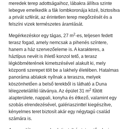
meredek terep adottságaihoz, lábakra állítva szinte
lebegve emelkedik a fák lombkoronája közé, biztosítva
a privát szférát, az érintetlen terep megőrzését és a
felszíni vizek természetes áramlását.
2
Megérkezéskor egy tágas, 27 m
-es, teljesen fedett
terasz fogad, amely nemcsak a pihenés színtere,
hanem a ház szervezőeleme is. A karakteres, a
háztípus nevét is ihlető konzol tető, a terasz
légköbméterének kimetszésével alakult ki, mely
központi szerepet tölt be a lakhely életében. Hatalmas
panoráma ablakok nyílnak a teraszra, melyek
köszönhetően a belső terekből is látható a Duna
2
lélegzetelállító látványa. Az épület 31 m
fűtött
alapterülete, nappali, konyha és étkező, valamint egy
szobás elrendezésével, galériaszinttel kiegészítve,
kényelmes teret biztosít akár egy négytagú család
számára is.