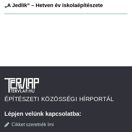
„A Jedlik” – Hetven év iskolaépítészete
ÉPÍTÉSZETI KÖZÖSSÉGI HÍRPORTÁL
Lépjen velünk kapcsolatba:
Cikket szeretnék írni