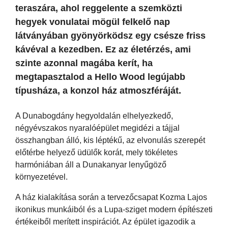
teraszára, ahol reggelente a szemközti
hegyek vonulatai mögül felkelő nap
látványában gyönyörködsz egy csésze friss
kávéval a kezedben. Ez az életérzés, ami
szinte azonnal magába kerít, ha
megtapasztalod a Hello Wood legújabb
típusháza, a konzol ház atmoszféráját.
A Dunabogdány hegyoldalán elhelyezkedő,
négyévszakos nyaralóépület megidézi a tájjal
összhangban álló, kis léptékű, az elvonulás szerepét
előtérbe helyező üdülők korát, mely tökéletes
harmóniában áll a Dunakanyar lenyűgöző
környezetével.
A ház kialakítása során a tervezőcsapat Kozma Lajos
ikonikus munkáiból és a Lupa-sziget modern építészeti
értékeiből merített inspirációt. Az épület igazodik a