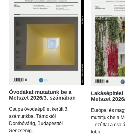
Óvodákat mutatunk be a
Lakásépítési kör
Metszet 2026/3. számában
Metszet 2026/2.
Csupa óvodaépület került 3.
Európai és magyar p
számunkba, Tárnoktól
mutatjuk be a Metsz
Dombóvárig, Budapesttől
– ezúttal a családi 
Sencsenig.
több...