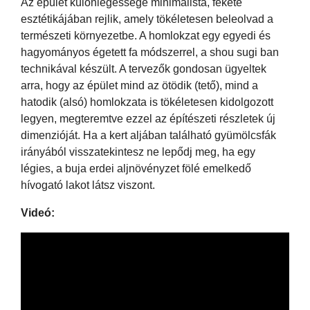
Az épület különlegessége minimalista, fekete
esztétikájában rejlik, amely tökéletesen beleolvad a
természeti környezetbe. A homlokzat egy egyedi és
hagyományos égetett fa módszerrel, a shou sugi ban
technikával készült. A tervezők gondosan ügyeltek
arra, hogy az épület mind az ötödik (tető), mind a
hatodik (alsó) homlokzata is tökéletesen kidolgozott
legyen, megteremtve ezzel az építészeti részletek új
dimenzióját. Ha a kert aljában található gyümölcsfák
irányából visszatekintesz ne lepődj meg, ha egy
légies, a buja erdei aljnövényzet fölé emelkedő
hívogató lakot látsz viszont.
Videó: