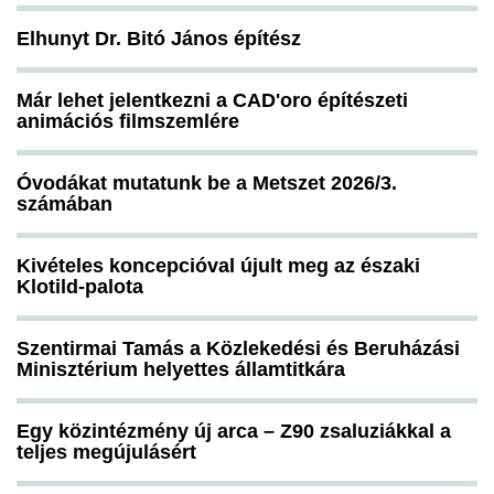
Elhunyt Dr. Bitó János építész
Már lehet jelentkezni a CAD'oro építészeti
animációs filmszemlére
Óvodákat mutatunk be a Metszet 2026/3.
számában
Kivételes koncepcióval újult meg az északi
Klotild-palota
Szentirmai Tamás a Közlekedési és Beruházási
Minisztérium helyettes államtitkára
Egy közintézmény új arca – Z90 zsaluziákkal a
teljes megújulásért