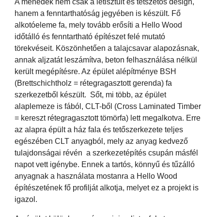
A menedék nem csak a letisztult és tetszetős design,
hanem a fenntarthatóság jegyében is készült. Fő
alkotóeleme fa, mely tovább erősíti a Hello Wood
időtálló és fenntartható építészet felé mutató
törekvéseit. Köszönhetően a talajcsavar alapozásnak,
annak aljzatát leszámítva, beton felhasználása nélkül
került megépítésre. Az épület alépítménye BSH
(Brettschichtholz = rétegragasztott gerenda) fa
szerkezetből készült. Sőt, mi több, az épület
alaplemeze is fából, CLT-ből (Cross Laminated Timber
= kereszt rétegragasztott tömörfa) lett megalkotva. Erre
az alapra épült a ház fala és tetőszerkezete teljes
egészében CLT anyagból, mely az anyag kedvező
tulajdonságai révén a szerkezetépítés csupán másfél
napot vett igénybe. Ennek a tartós, könnyű és tűzálló
anyagnak a használata mostanra a Hello Wood
építészetének fő profilját alkotja, melyet ez a projekt is
igazol.