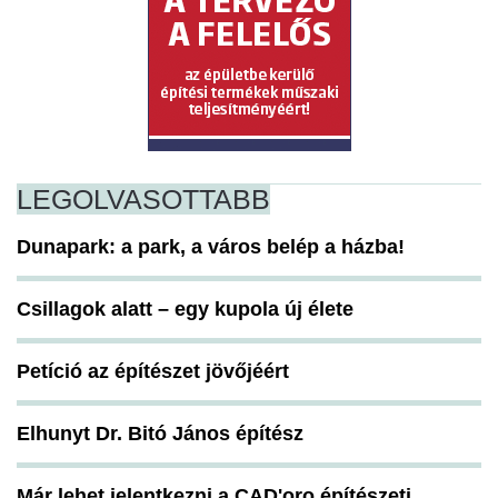
LEGOLVASOTTABB
Dunapark: a park, a város belép a házba!
Csillagok alatt – egy kupola új élete
Petíció az építészet jövőjéért
Elhunyt Dr. Bitó János építész
Már lehet jelentkezni a CAD'oro építészeti