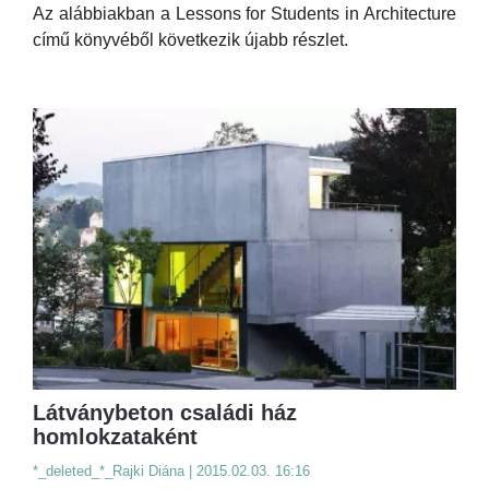
Az alábbiakban a Lessons for Students in Architecture
című könyvéből következik újabb részlet.
Látványbeton családi ház
homlokzataként
*_deleted_*_Rajki Diána | 2015.02.03. 16:16