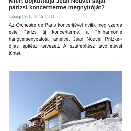
Miért bojkottálja Jean Nouvel saját
párizsi koncertterme megnyitóját?
sebesp | 2015.01.15. 09:11
Az Orchestre de Paris koncertjével nyílik meg szerda
este Párizs új koncertterme, a Philharmonie
hangversenypalota, amelyet Jean Nouvel Pritzker-
díjas építész tervezett. A sztárépítész távollétével
tüntet.