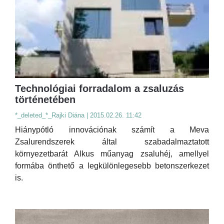
Technológiai forradalom a zsaluzás
történetében
*_deleted_*_Rajki Diána | 2015.02.26. 11:42
Hiánypótló innovációnak számít a Meva
Zsalurendszerek által szabadalmaztatott
környezetbarát Alkus műanyag zsaluhéj, amellyel
formába önthető a legkülönlegesebb betonszerkezet
is.