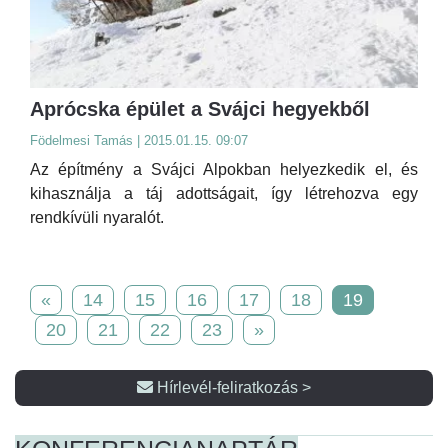
Aprócska épület a Svájci hegyekből
Födelmesi Tamás | 2015.01.15. 09:07
Az építmény a Svájci Alpokban helyezkedik el, és
kihasználja a táj adottságait, így létrehozva egy
rendkívüli nyaralót.
«
14
15
16
17
18
19
20
21
22
23
»
Hírlevél-feliratkozás >