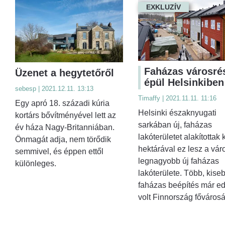
EXKLUZÍV
Faházas városré
Üzenet a hegytetőről
épül Helsinkiben
sebesp | 2021.12.11. 13:13
Timaffy | 2021.11.11. 11:16
Egy apró 18. századi kúria
Helsinki északnyugati
kortárs bővítményével lett az
sarkában új, faházas
év háza Nagy-Britanniában.
lakóterületet alakítottak k
Önmagát adja, nem törődik
hektárával ez lesz a vár
semmivel, és éppen ettől
legnagyobb új faházas
különleges.
lakóterülete. Több, kise
faházas beépítés már ed
volt Finnország főváros