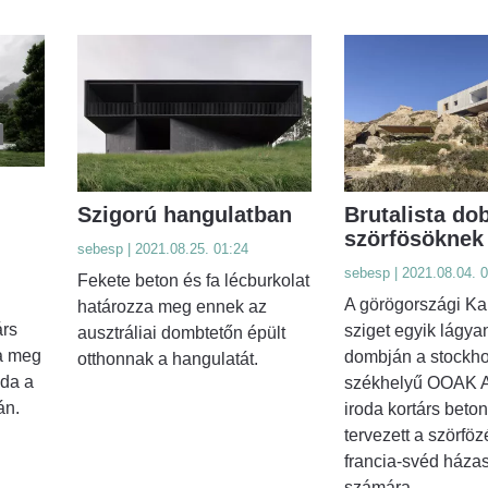
Szigorú hangulatban
Brutalista do
szörfösöknek
sebesp | 2021.08.25. 01:24
sebesp | 2021.08.04. 
Fekete beton és fa lécburkolat
A görögországi Ka
határozza meg ennek az
árs
sziget egyik lágyan
ausztráliai dombtetőn épült
a meg
dombján a stockho
otthonnak a hangulatát.
oda a
székhelyű OOAK A
án.
iroda kortárs beton
tervezett a szörföz
francia-svéd háza
számára.