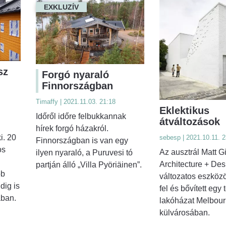
EXKLUZÍV
sz
Forgó nyaraló
Finnországban
Timaffy | 2021.11.03. 21:18
Eklektikus
Időről időre felbukkannak
átváltozások
hírek forgó házakról.
i. 20
sebesp | 2021.10.11. 2
Finnországban is van egy
os
Az ausztrál Matt G
ilyen nyaraló, a Puruvesi tó
Architecture + Des
partján álló „Villa Pyöriäinen”.
bb
változatos eszközök
dig is
fel és bővített egy 
ában.
lakóházat Melbou
külvárosában.