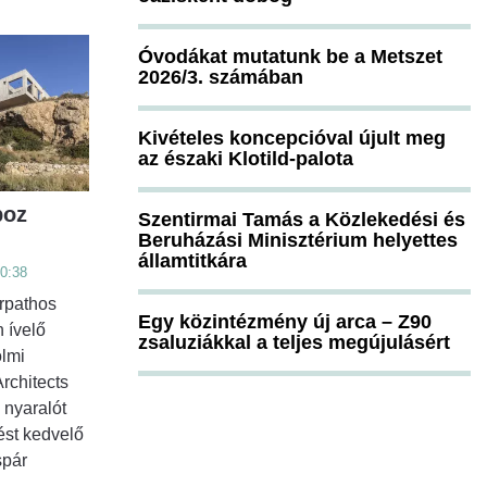
Óvodákat mutatunk be a Metszet
2026/3. számában
Kivételes koncepcióval újult meg
az északi Klotild-palota
boz
Szentirmai Tamás a Közlekedési és
Beruházási Minisztérium helyettes
államtitkára
00:38
rpathos
Egy közintézmény új arca – Z90
 ívelő
zsaluziákkal a teljes megújulásért
lmi
rchitects
 nyaralót
ést kedvelő
spár