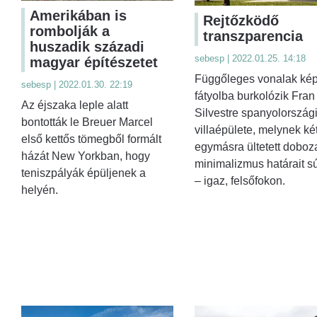
Amerikában is
Rejtőzködő
rombolják a
transzparencia
huszadik századi
sebesp | 2022.01.25. 14:18
magyar építészetet
Függőleges vonalak kép
sebesp | 2022.01.30. 22:19
fátyolba burkolózik Fran
Az éjszaka leple alatt
Silvestre spanyolország
bontották le Breuer Marcel
villaépülete, melynek ké
első kettős tömegből formált
egymásra ültetett doboz
házát New Yorkban, hogy
minimalizmus határait sú
teniszpályák épüljenek a
– igaz, felsőfokon.
helyén.