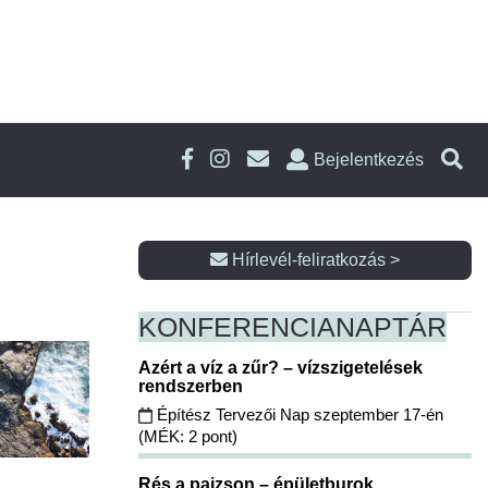
Bejelentkezés
Hírlevél-feliratkozás >
KONFERENCIA
NAPTÁR
Azért a víz a zűr? – vízszigetelések
rendszerben
Építész Tervezői Nap szeptember 17-én
(MÉK: 2 pont)
Rés a pajzson – épületburok