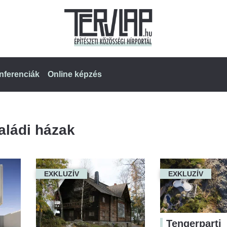
nferenciák
Online képzés
aládi házak
EXKLUZÍV
EXKLUZÍV
Tengerparti