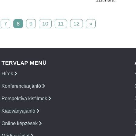
7
8
9
10
11
12
»
TERVLAP MENÜ
Hírek
Konferenciaajánló
Perspektíva kisfilmek
Kiadványajánló
Online képzések
Médiaajánlat