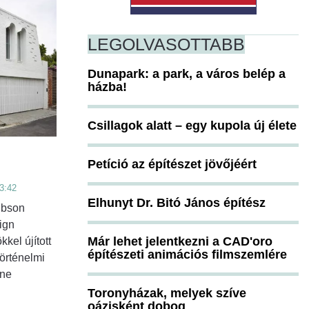
LEGOLVASOTTABB
Dunapark: a park, a város belép a
házba!
Csillagok alatt – egy kupola új élete
Petíció az építészet jövőjéért
3:42
Elhunyt Dr. Bitó János építész
ibson
ign
Már lehet jelentkezni a CAD'oro
kel újított
építészeti animációs filmszemlére
történelmi
rne
Toronyházak, melyek szíve
oázisként dobog