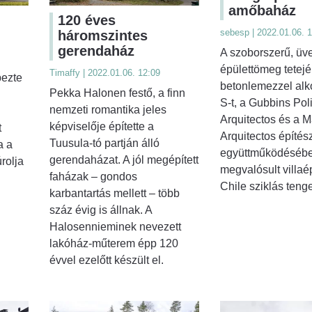
amőbaház
120 éves
sebesp | 2022.01.06. 1
háromszintes
gerendaház
A szoborszerű, üv
épülettömeg tetej
Timaffy | 2022.01.06. 12:09
ezte
betonlemezzel alk
Pekka Halonen festő, a finn
S-t, a Gubbins Pol
nemzeti romantika jeles
i
Arquitectos és a 
képviselője építette a
t
Arquitectos építés
Tuusula-tó partján álló
a a
együttműködéséb
gerendaházat. A jól megépített
rolja
megvalósult villaé
faházak – gondos
Chile sziklás teng
karbantartás mellett – több
száz évig is állnak. A
Halosennieminek nevezett
lakóház-műterem épp 120
évvel ezelőtt készült el.