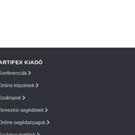
ARTIFEX KIADÓ
Konferenciák
Online képzések
Szaklapok
Tervezési segédletek
Online segédanyagok
Szakmai portálok