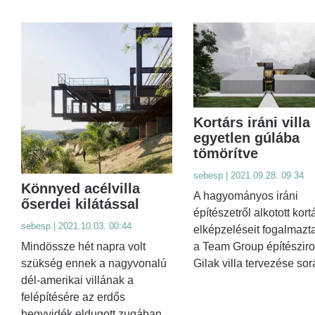
Kortárs iráni villa
egyetlen gúlába
tömörítve
sebesp | 2021.09.28. 09:34
Könnyed acélvilla
A hagyományos iráni
őserdei kilátással
építészetről alkotott kort
sebesp | 2021.10.03. 00:44
elképzeléseit fogalmazt
Mindössze hét napra volt
a Team Group építészir
szükség ennek a nagyvonalú
Gilak villa tervezése sor
dél-amerikai villának a
felépítésére az erdős
hegyvidék eldugott zugában.