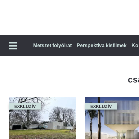
Metszet folyóirat
Perspektíva kisfilmek
Ko
cs
EXKLUZÍV
EXKLUZÍV