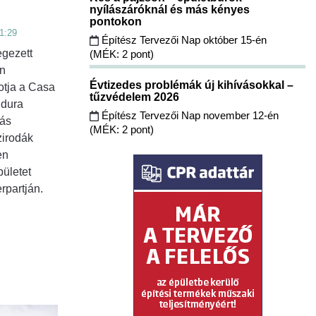
nyílászáróknál és más kényes
pontokon
1:29
Építész Tervezői Nap október 15-én
egezett
(MÉK: 2 pont)
én
Évtizedes problémák új kihívásokkal –
otja a Casa
tűzvédelem 2026
idura
Építész Tervezői Nap november 12-én
Más
(MÉK: 2 pont)
zirodák
en
pületet
erpartján.