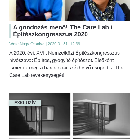
A gondozás menő! The Care Lab /
Építészkongresszus 2020
Ware-Nagy Orsolya | 2020.01.31. 12:36
A 2020. évi, XVII. Nemzetközi Építészkongresszus
hívószava: Ép-ítés, gyógyító építészet. Elsőként
ismerjük meg a barcelonai székhelyű csoport, a The
Care Lab tevékenységét!
EXKLUZÍV