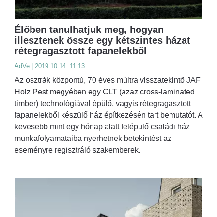
Élőben tanulhatjuk meg, hogyan
illesztenek össze egy kétszintes házat
rétegragasztott fapanelekből
AdVe | 2019.10.14. 11:13
Az osztrák központú, 70 éves múltra visszatekintő JAF
Holz Pest megyében egy CLT (azaz cross-laminated
timber) technológiával épülő, vagyis rétegragasztott
fapanelekből készülő ház építkezésén tart bemutatót. A
kevesebb mint egy hónap alatt felépülő családi ház
munkafolyamataiba nyerhetnek betekintést az
eseményre regisztráló szakemberek.