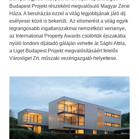
Budapest Projekt részeként megvalósuló Magyar Zene
Háza. A beruházás ezzel a világ legjobbjának járó díj
esélyesei közé is bekerült. Az elismerést a világ egyik
legrangosabb ingatlanszakmai nemzetközi versenye,
az International Property Awards csütörtök éjszakába
nyúló londoni díjátadó gáláján vehette át Sághi Attila,
a Liget Budapest Projekt megvalósításáért felelős
Városliget Zrt. műszaki vezérigazgató-helyettese.