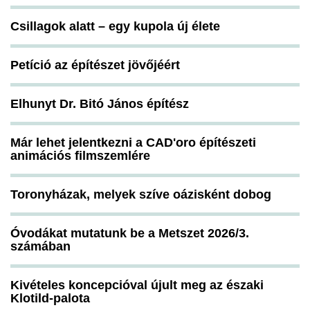
Csillagok alatt – egy kupola új élete
Petíció az építészet jövőjéért
Elhunyt Dr. Bitó János építész
Már lehet jelentkezni a CAD'oro építészeti
animációs filmszemlére
Toronyházak, melyek szíve oázisként dobog
Óvodákat mutatunk be a Metszet 2026/3.
számában
Kivételes koncepcióval újult meg az északi
Klotild-palota