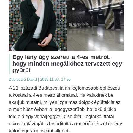
Egy lány úgy szereti a 4-es metrót,
hogy minden megállóhoz tervezett egy
gyűrűt
Zubreczki Dávid | 2019.11.03. 17:55
A 21. századi Budapest talán legfontosabb építészeti
alkotásai a 4-es metró állomásai. Ha valakinek be
akarjuk mutatni, milyen izgalmas dolgok épültek itt az
elmúlt húsz évben, a legegyszerűbb, ha leküldjük a
föld alá egy vonaljeggyel. Cselőtei Boglárka, fiatal
ötvös fantáziáját is beindította a metróépítészet és egy
különleges kollekciót alkotott.