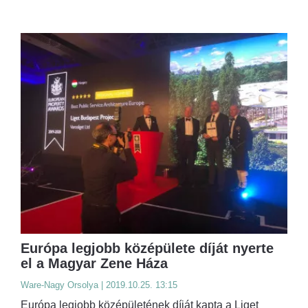
Európa legjobb középülete díját nyerte
el a Magyar Zene Háza
Ware-Nagy Orsolya | 2019.10.25. 13:15
Európa legjobb középületének díját kapta a Liget