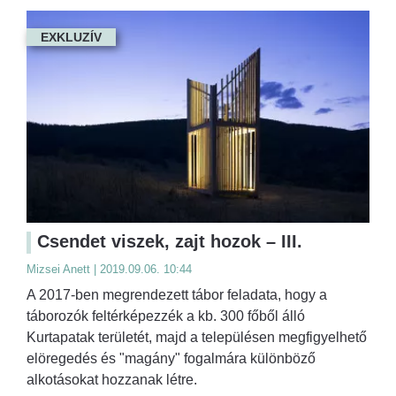
EXKLUZÍV
Csendet viszek, zajt hozok – III.
Mizsei Anett | 2019.09.06. 10:44
A 2017-ben megrendezett tábor feladata, hogy a
táborozók feltérképezzék a kb. 300 főből álló
Kurtapatak területét, majd a településen megfigyelhető
elöregedés és "magány" fogalmára különböző
alkotásokat hozzanak létre.