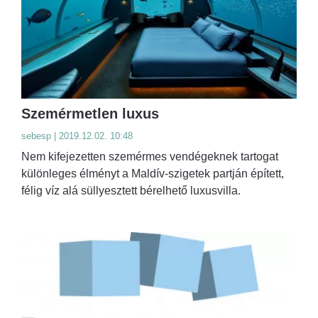
Szemérmetlen luxus
sebesp | 2019.12.02. 10:48
Nem kifejezetten szemérmes vendégeknek tartogat
különleges élményt a Maldív-szigetek partján épített,
félig víz alá süllyesztett bérelhető luxusvilla.