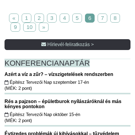
«
1
2
3
4
5
6
7
8
9
10
»
Hírlevél-feliratkozás >
KONFERENCIA
NAPTÁR
Azért a víz a zűr? – vízszigetelések rendszerben
Építész Tervezői Nap szeptember 17-én
(MÉK: 2 pont)
Rés a pajzson – épületburok nyílászáróknál és más
kényes pontokon
Építész Tervezői Nap október 15-én
(MÉK: 2 pont)
Évtizedes problémák új kihívásokkal – tűzvédelem