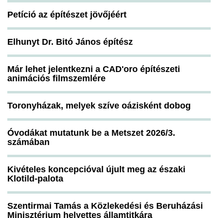
Petíció az építészet jövőjéért
Elhunyt Dr. Bitó János építész
Már lehet jelentkezni a CAD'oro építészeti
animációs filmszemlére
Toronyházak, melyek szíve oázisként dobog
Óvodákat mutatunk be a Metszet 2026/3.
számában
Kivételes koncepcióval újult meg az északi
Klotild-palota
Szentirmai Tamás a Közlekedési és Beruházási
Minisztérium helyettes államtitkára