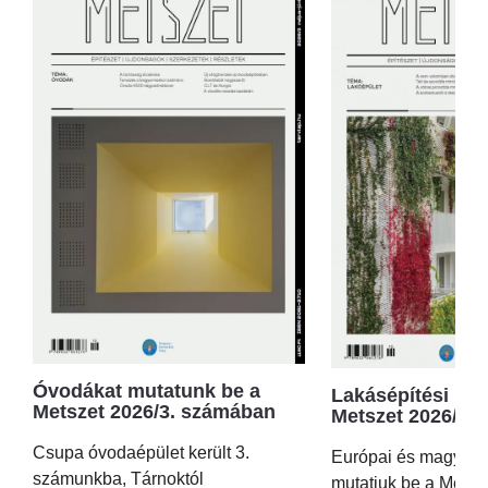
Óvodákat mutatunk be a
Lakásépítési kör
Metszet 2026/3. számában
Metszet 2026/2.
Csupa óvodaépület került 3.
Európai és magyar p
számunkba, Tárnoktól
mutatjuk be a Metsz