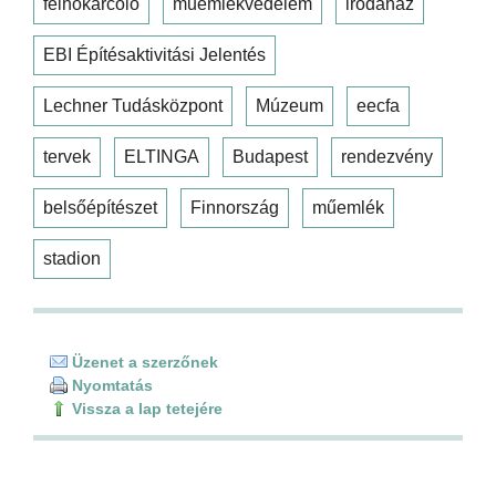
felhőkarcoló
műemlékvédelem
irodaház
EBI Építésaktivitási Jelentés
Lechner Tudásközpont
Múzeum
eecfa
tervek
ELTINGA
Budapest
rendezvény
belsőépítészet
Finnország
műemlék
stadion
Üzenet a szerzőnek
Nyomtatás
Vissza a lap tetejére