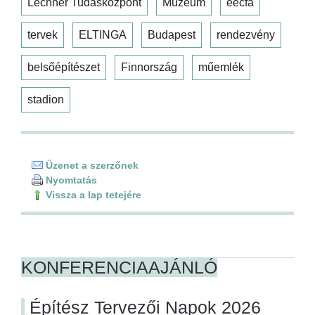
Lechner Tudásközpont
Múzeum
eecfa
tervek
ELTINGA
Budapest
rendezvény
belsőépítészet
Finnország
műemlék
stadion
Üzenet a szerzőnek
Nyomtatás
Vissza a lap tetejére
KONFERENCIAAJÁNLÓ
Építész Tervezői Napok 2026