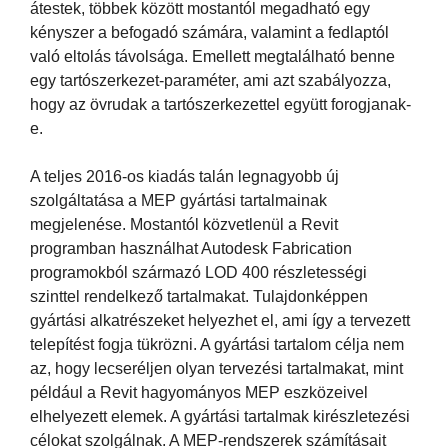
átestek, többek között mostantól megadható egy
kényszer a befogadó számára, valamint a fedlaptól
való eltolás távolsága. Emellett megtalálható benne
egy tartószerkezet-paraméter, ami azt szabályozza,
hogy az övrudak a tartószerkezettel együtt forogjanak-
e.
A teljes 2016-os kiadás talán legnagyobb új
szolgáltatása a MEP gyártási tartalmainak
megjelenése. Mostantól közvetlenül a Revit
programban használhat Autodesk Fabrication
programokból származó LOD 400 részletességi
szinttel rendelkező tartalmakat. Tulajdonképpen
gyártási alkatrészeket helyezhet el, ami így a tervezett
telepítést fogja tükrözni. A gyártási tartalom célja nem
az, hogy lecseréljen olyan tervezési tartalmakat, mint
például a Revit hagyományos MEP eszközeivel
elhelyezett elemek. A gyártási tartalmak kirészletezési
célokat szolgálnak. A MEP-rendszerek számításait