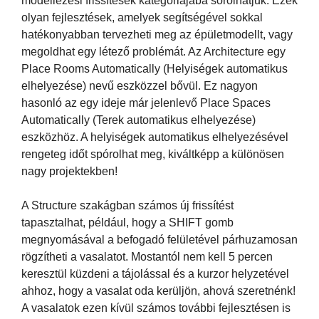
modellezési frissítések kategóriájába sorolhatjuk. Ezek
olyan fejlesztések, amelyek segítségével sokkal
hatékonyabban tervezheti meg az épületmodellt, vagy
megoldhat egy létező problémát. Az Architecture egy
Place Rooms Automatically (Helyiségek automatikus
elhelyezése) nevű eszközzel bővül. Ez nagyon
hasonló az egy ideje már jelenlevő Place Spaces
Automatically (Terek automatikus elhelyezése)
eszközhöz. A helyiségek automatikus elhelyezésével
rengeteg időt spórolhat meg, kiváltképp a különösen
nagy projektekben!
A Structure szakágban számos új frissítést
tapasztalhat, például, hogy a SHIFT gomb
megnyomásával a befogadó felületével párhuzamosan
rögzítheti a vasalatot. Mostantól nem kell 5 percen
keresztül küzdeni a tájolással és a kurzor helyzetével
ahhoz, hogy a vasalat oda kerüljön, ahová szeretnénk!
A vasalatok ezen kívül számos további fejlesztésen is