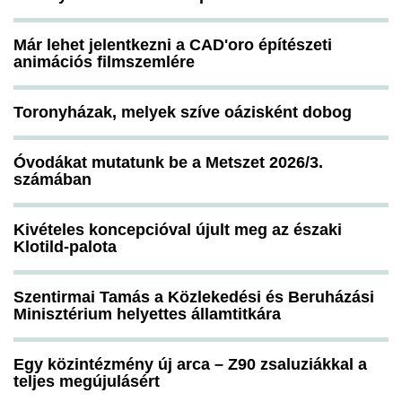
Már lehet jelentkezni a CAD'oro építészeti
animációs filmszemlére
Toronyházak, melyek szíve oázisként dobog
Óvodákat mutatunk be a Metszet 2026/3.
számában
Kivételes koncepcióval újult meg az északi
Klotild-palota
Szentirmai Tamás a Közlekedési és Beruházási
Minisztérium helyettes államtitkára
Egy közintézmény új arca – Z90 zsaluziákkal a
teljes megújulásért