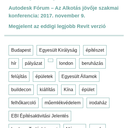
Autodesk Fórum – Az Alkotás jövője szakmai
konferencia: 2017. november 9.
Megjelent az eddigi legjobb Revit verzió
Budapest
Egyesült Királyság
építészet
hír
pályázat
london
beruházás
felújítás
épületek
Egyesült Államok
buildecon
kiállítás
Kína
épület
felhőkarcoló
műemlékvédelem
irodaház
EBI Építésaktivitási Jelentés