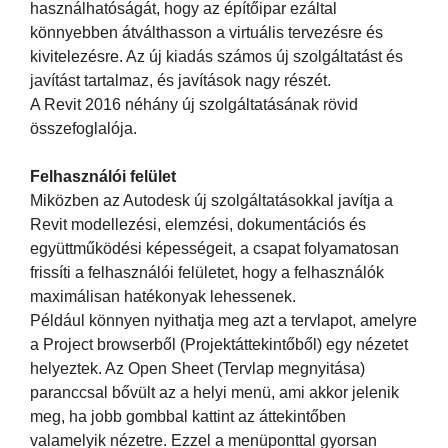
használhatóságát, hogy az építőipar ezáltal
könnyebben átválthasson a virtuális tervezésre és
kivitelezésre. Az új kiadás számos új szolgáltatást és
javítást tartalmaz, és javítások nagy részét.
A Revit 2016 néhány új szolgáltatásának rövid
összefoglalója.
Felhasználói felület
Miközben az Autodesk új szolgáltatásokkal javítja a
Revit modellezési, elemzési, dokumentációs és
együttműködési képességeit, a csapat folyamatosan
frissíti a felhasználói felületet, hogy a felhasználók
maximálisan hatékonyak lehessenek.
Például könnyen nyithatja meg azt a tervlapot, amelyre
a Project browserből (Projektáttekintőből) egy nézetet
helyeztek. Az Open Sheet (Tervlap megnyitása)
paranccsal bővült az a helyi menü, ami akkor jelenik
meg, ha jobb gombbal kattint az áttekintőben
valamelyik nézetre. Ezzel a menüponttal gyorsan