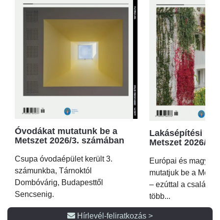
Óvodákat mutatunk be a
Lakásépítési kör
Metszet 2026/3. számában
Metszet 2026/2.
Csupa óvodaépület került 3.
Európai és magyar p
számunkba, Tárnoktól
mutatjuk be a Metsz
Dombóvárig, Budapesttől
– ezúttal a családi 
Sencsenig.
több...
Hírlevél-feliratkozás >