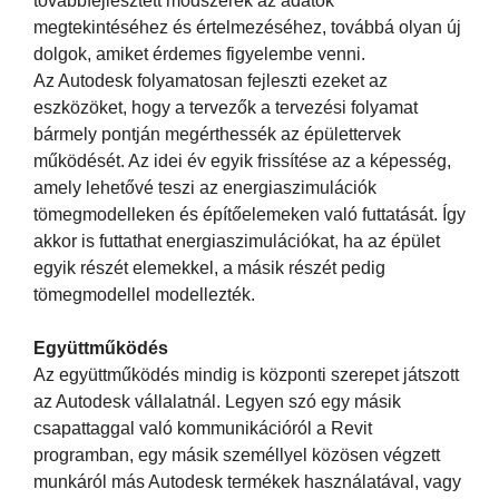
továbbfejlesztett módszerek az adatok
megtekintéséhez és értelmezéséhez, továbbá olyan új
dolgok, amiket érdemes figyelembe venni.
Az Autodesk folyamatosan fejleszti ezeket az
eszközöket, hogy a tervezők a tervezési folyamat
bármely pontján megérthessék az épülettervek
működését. Az idei év egyik frissítése az a képesség,
amely lehetővé teszi az energiaszimulációk
tömegmodelleken és építőelemeken való futtatását. Így
akkor is futtathat energiaszimulációkat, ha az épület
egyik részét elemekkel, a másik részét pedig
tömegmodellel modellezték.
Együttműködés
Az együttműködés mindig is központi szerepet játszott
az Autodesk vállalatnál. Legyen szó egy másik
csapattaggal való kommunikációról a Revit
programban, egy másik személlyel közösen végzett
munkáról más Autodesk termékek használatával, vagy