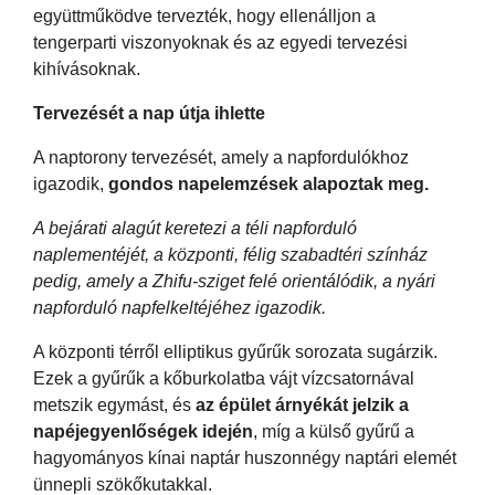
együttműködve tervezték, hogy ellenálljon a
tengerparti viszonyoknak és az egyedi tervezési
kihívásoknak.
Tervezését a nap útja ihlette
A naptorony tervezését, amely a napfordulókhoz
igazodik,
gondos napelemzések alapoztak meg.
A bejárati alagút keretezi a téli napforduló
naplementéjét, a központi, félig szabadtéri színház
pedig, amely a Zhifu-sziget felé orientálódik, a nyári
napforduló napfelkeltéjéhez igazodik.
A központi térről elliptikus gyűrűk sorozata sugárzik.
Ezek a gyűrűk a kőburkolatba vájt vízcsatornával
metszik egymást, és
az épület árnyékát jelzik a
napéjegyenlőségek idején
, míg a külső gyűrű a
hagyományos kínai naptár huszonnégy naptári elemét
ünnepli szökőkutakkal.