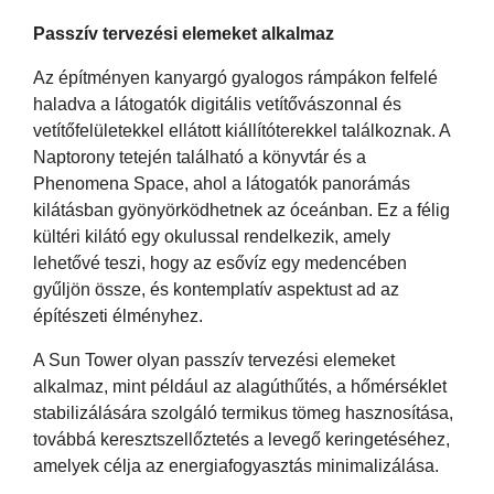
Passzív tervezési elemeket alkalmaz
Az építményen kanyargó gyalogos rámpákon felfelé
haladva a látogatók digitális vetítővászonnal és
vetítőfelületekkel ellátott kiállítóterekkel találkoznak. A
Naptorony tetején található a könyvtár és a
Phenomena Space, ahol a látogatók panorámás
kilátásban gyönyörködhetnek az óceánban. Ez a félig
kültéri kilátó egy okulussal rendelkezik, amely
lehetővé teszi, hogy az esővíz egy medencében
gyűljön össze, és kontemplatív aspektust ad az
építészeti élményhez.
A Sun Tower olyan passzív tervezési elemeket
alkalmaz, mint például az alagúthűtés, a hőmérséklet
stabilizálására szolgáló termikus tömeg hasznosítása,
továbbá keresztszellőztetés a levegő keringetéséhez,
amelyek célja az energiafogyasztás minimalizálása.