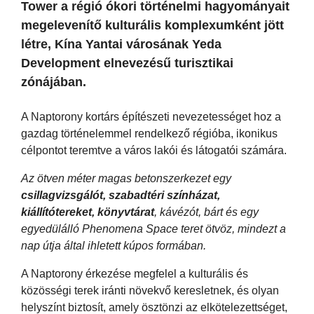
Tower a régió ókori történelmi hagyományait
megelevenítő kulturális komplexumként jött
létre, Kína Yantai városának Yeda
Development elnevezésű turisztikai
zónájában.
A Naptorony kortárs építészeti nevezetességet hoz a
gazdag történelemmel rendelkező régióba, ikonikus
célpontot teremtve a város lakói és látogatói számára.
Az ötven méter magas betonszerkezet egy
csillagvizsgálót, szabadtéri színházat,
kiállítótereket, könyvtárat
, kávézót, bárt és egy
egyedülálló Phenomena Space teret ötvöz, mindezt a
nap útja által ihletett kúpos formában.
A Naptorony érkezése megfelel a kulturális és
közösségi terek iránti növekvő keresletnek, és olyan
helyszínt biztosít, amely ösztönzi az elkötelezettséget,