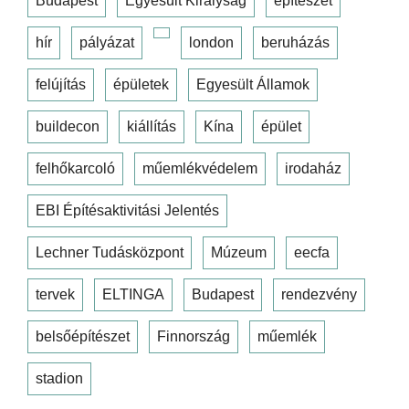
Budapest
Egyesült Királyság
építészet
hír
pályázat
london
beruházás
felújítás
épületek
Egyesült Államok
buildecon
kiállítás
Kína
épület
felhőkarcoló
műemlékvédelem
irodaház
EBI Építésaktivitási Jelentés
Lechner Tudásközpont
Múzeum
eecfa
tervek
ELTINGA
Budapest
rendezvény
belsőépítészet
Finnország
műemlék
stadion