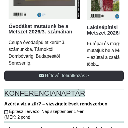
Óvodákat mutatunk be a
Lakásépítési kör
Metszet 2026/3. számában
Metszet 2026/2.
Csupa óvodaépület került 3.
Európai és magyar p
számunkba, Tárnoktól
mutatjuk be a Metsz
Dombóvárig, Budapesttől
– ezúttal a családi 
Sencsenig.
több...
Hírlevél-feliratkozás >
KONFERENCIA
NAPTÁR
Azért a víz a zűr? – vízszigetelések rendszerben
Építész Tervezői Nap szeptember 17-én
(MÉK: 2 pont)