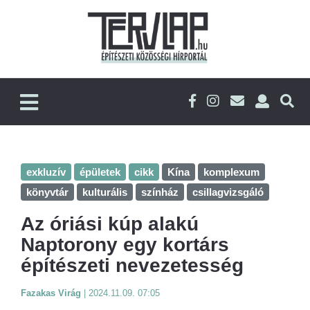
exkluzív
épületek
cikk
Kína
komplexum
könyvtár
kulturális
színház
csillagvizsgáló
Az óriási kúp alakú
Naptorony egy kortárs
építészeti nevezetesség
Fazakas Virág
|
2024.11.09. 07:05