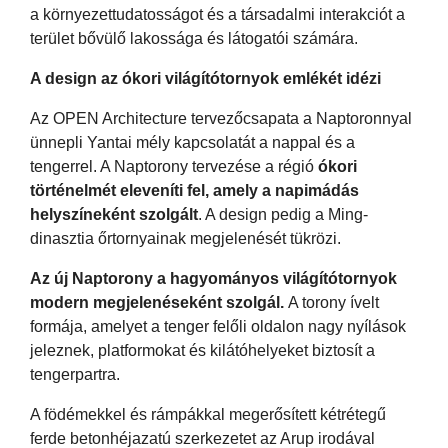
a környezettudatosságot és a társadalmi interakciót a
terület bővülő lakossága és látogatói számára.
A design az ókori világítótornyok emlékét idézi
Az OPEN Architecture tervezőcsapata a Naptoronnyal
ünnepli Yantai mély kapcsolatát a nappal és a
tengerrel. A Naptorony tervezése a régió
ókori
történelmét eleveníti fel, amely a napimádás
helyszíneként szolgált
. A design pedig a Ming-
dinasztia őrtornyainak megjelenését tükrözi.
Az új Naptorony a hagyományos világítótornyok
modern megjelenéseként szolgál.
A torony ívelt
formája, amelyet a tenger felőli oldalon nagy nyílások
jeleznek, platformokat és kilátóhelyeket biztosít a
tengerpartra.
A födémekkel és rámpákkal megerősített kétrétegű
ferde betonhéjazatú szerkezetet az Arup irodával